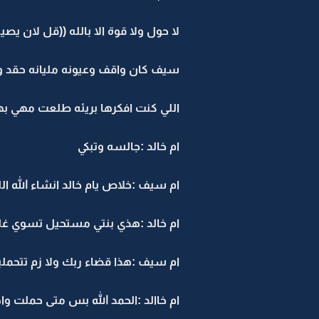
لا حول ولا قوة الا بالله ((قل لان يصيبنا 
سيف كان واقف وعيونه مليانه حقد و
اللي كنت افكرها بريئه طلعت مهي بهي
ام خالد :جالسه وتبكي
ام سيف :خلاص يام خالد انشاء الله ال
ام خالد :هذي بنتي مستحيل تسوي غلطه
ام سيف :هذا قضاء ربك ولا زم تتحملين
ام خاالد :الحمد الله بس متى حملت واه