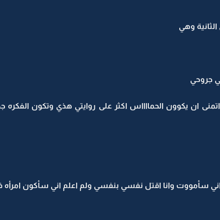
ي الثانية وهي
ني جروحي
نى ان يكوون الحمااااس اكثر على روايتي هذي وتكون الفكره جدي
ني سأمووت وانا اقتل نفسي بنفسي ولم اعلم اني سأكون امرأه ف