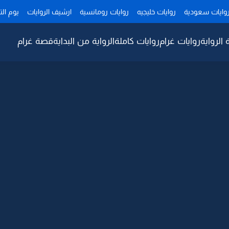
وايات سعودية
روايات خليجيه
روايات رومانسية
ارشيف الروايات
يوم ال
 الرواية
روايات غرام
روايات كاملة
الرواية من البداية
قصة غرام