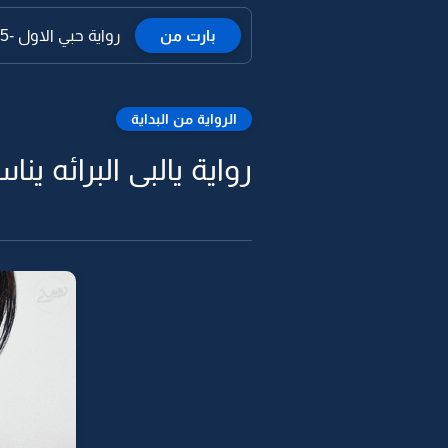
بارت من
رواية حبي الاول -5
الرواية من البداية
رواية يالبى البرائه يناس