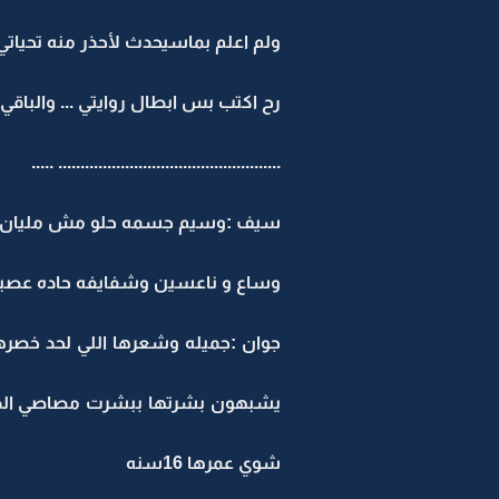
ولم اعلم بماسيحدث لأحذر منه تحياتي 
رح اكتب بس ابطال روايتي ... والباق
.................................................. .....
سيف :وسيم جسمه حلو مش مليان ول
وساع و ناعسين وشفايفه حاده عصبي له
جوان :جميله وشعرها اللي لحد خصره
يشبهون بشرتها ببشرت مصاصي الدما
شوي عمرها 16سنه