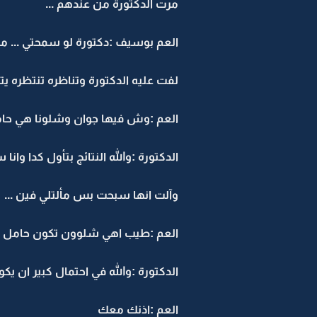
مرت الدكتورة من عندهم ...
العم بوسيف :دكتورة لو سمحتي ...
لفت عليه الدكتورة وتناظره تنتظره يتكل
العم :وش فيها جوان وشلونا هي حامل
الدكتورة :والله النتائج بتأول كدا وان
وآلت انها سبحت بس مألتلي فين ...
العم :طيب اهي شلوون تكون حامل 
الدكتورة :والله في احتمال كبير ان يك
العم :اذنك معك