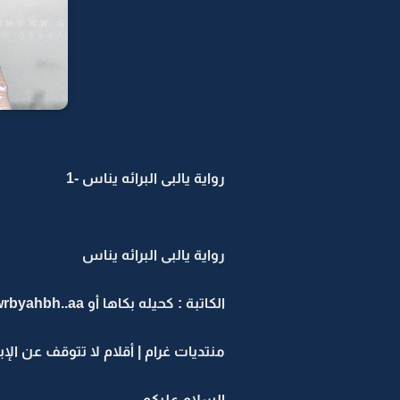
رواية يالبى البرائه يناس -1
رواية يالبى البرائه يناس
الكاتبة : كحيله بكاها أو wrbyahbh..aa
منتديات غرام | أقلام لا تتوقف عن الإب
السلام عليكم ...