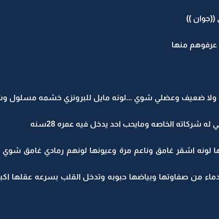
((جوان ))
ي عرفوهم منها
ا ضعيف وعضلي شوي ...لونه مايل للبرونزي خشمه مسلول وشعر
 شركاته الخاصه ومايحب احد يدخل فيه عمره 28سنه
ا لونه اشقر غامق وناعم مرة وعيونها لونهم رمادي غامق شوي 
ء من صفاوتها وبياضها حبوبه وتدخل القلب بسرعه عقلها اكبر