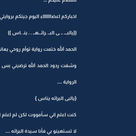
اخباركم اعضاااااااء اليوم جيتكم بروايت
((يالبـــ ــ ـى البــ ـرائـــهــ ـ ـ ينـ ـاس ))
الحمد الله ختمت رواية توأم روحي يعا
وشفت ردود الحمد الله ترضيني بس اتم
الرواية ....
{يالبى البرائه يناس }
كنت اعلم اني سأمووت لكن لم اعلم ا
لا تستهينو بي فأنا سيدة البرائه ....