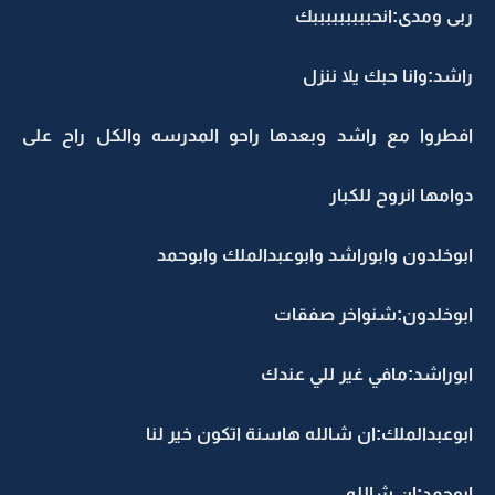
ربى ومدى:انحبببببببببك
راشد:وانا حبك يلا ننزل
افطروا مع راشد وبعدها راحو المدرسه والكل راح على
دوامها انروح للكبار
ابوخلدون وابوراشد وابوعبدالملك وابوحمد
ابوخلدون:شنواخر صفقات
ابوراشد:مافي غير للي عندك
ابوعبدالملك:ان شالله هاسنة اتكون خير لنا
ابوحمد:ان شالله