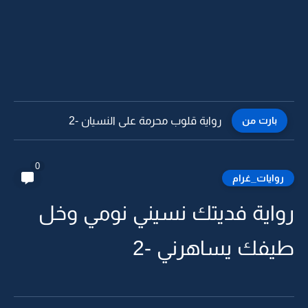
بارت من
رواية قلوب محرمة على النسيان -1
0
روايات_غرام
رواية فديتك نسيني نومي وخل
طيفك يساهرني -2