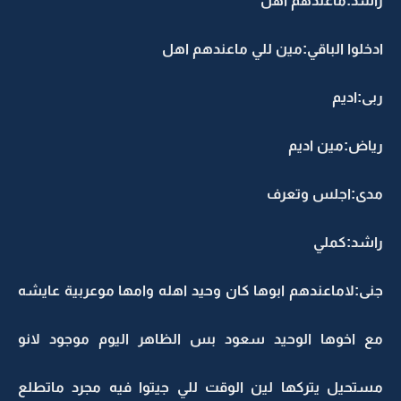
راشد:ماعندهم اهل
ادخلوا الباقي:مين للي ماعندهم اهل
ربى:اديم
رياض:مين اديم
مدى:اجلس وتعرف
راشد:كملي
جنى:لاماعندهم ابوها كان وحيد اهله وامها موعربية عايشه
مع اخوها الوحيد سعود بس الظاهر اليوم موجود لانو
مستحيل يتركها لين الوقت للي جيتوا فيه مجرد ماتطلع