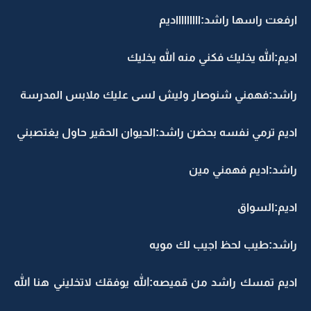
ارفعت راسها راشد:اااااااااديم
اديم:الله يخليك فكني منه الله يخليك
راشد:فهمني شنوصار وليش لسى عليك ملابس المدرسة
اديم ترمي نفسه بحضن راشد:الحيوان الحقير حاول يغتصبني
راشد:اديم فهمني مين
اديم:السواق
راشد:طيب لحظ اجيب لك مويه
اديم تمسك راشد من قميصه:الله يوفقك لاتخليني هنا الله