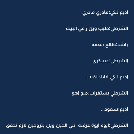
اديم تبكي:مادري مادري
الشرطي:طيب وين راعي البيت
راشد:طالع مهمة
الشرطي:عسكري
اديم تبكي:لالالا نقيب
الشرطي بستغراب:منو اهو
اديم:سعود...
الشرطي:ايوة ايوة عرفته انتي الحين وين بتروحين لازم نحقق