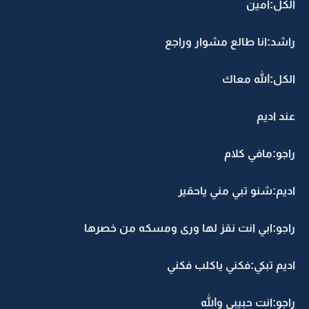
الكل:امين
راشد:انا طالع مشوار وراجع
الكل:الله معاك
عند اديم
راجو:مافي كلام
اديم:شنو تبي مني ياحقير
راجو:ابي انت نقز لها ورى ومسكه من خصرها
اديم تبكي:فكني ياكلب فكني
راجو:انت حبيبي والله