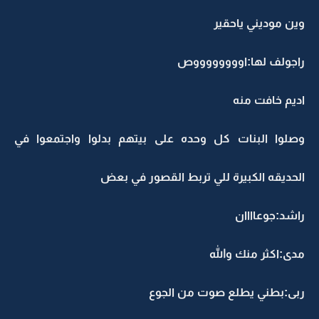
وين موديني ياحقير
راجولف لها:اووووووووص
اديم خافت منه
وصلوا البنات كل وحده على بيتهم بدلوا واجتمعوا في
الحديقه الكبيرة للي تربط القصور في بعض
راشد:جوعاااان
مدى:اكثر منك والله
ربى:بطني يطلع صوت من الجوع