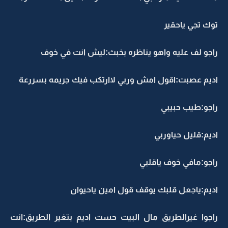
توك تجي ياحقير
راجو لف عليه واهو يناظره بخبث:ليش انت في خوف
اديم عصبت:اقول امش وربي لاارتكب فيك جريمه بسررعة
راجو:طيب حبيبي
اديم:قليل حياوربي
راجو:مافي خوف ياقلبي
اديم:ياجعل قلبك يوقف قول امين ياحيوان
راجوا غيرالطريق مال البيت حست اديم بتغير الطريق:انت