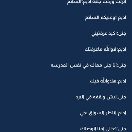
انزلت ورحت جهة اديم:السلام
اديم :وعليكم السلام
جنى:اكيد عرفتيني
اديم:لاوالله ماعرفتك
جنى:انا جنى معاك في نفس المدرسه
اديم:هلاوالله فيك
جنى:ليش واقفه في البرد
اديم:انتظر السواق يجي
جنى:تعالي احنا انوصلك