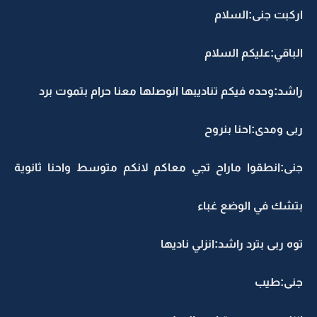
اركبت جنى:السلام
الباقي:عليكم السلام
راشد:وحده فيكم تناديبها انوصلها معنا حرام بتموت برد
ربى ومدى:احنا بنروح
جنى:انطقوا ماراح تجي معاكم لانكم متوسط واحنا ثانوية
بتشك في الوضع غباء
توه ربى بترد راشد:انزلي ناديها
جنى:طيب