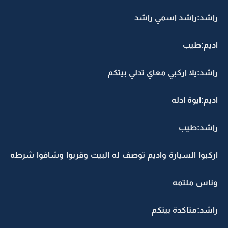
راشد:راشد اسمي راشد
اديم:طيب
راشد:يلا اركبي معاي تدلي بيتكم
اديم:ايوة ادله
راشد:طيب
اركبوا السيارة واديم توصف له البيت وقربوا وشافوا شرطه
وناس ملتمه
راشد:متاكدة بيتكم