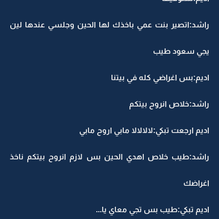
راشد:اتصير بنت عمي باخذك لها الحين وجلسي عندها لين
يجي سعود طيب
اديم:بس اغراضي كله في بيتنا
راشد:خلاص انروح بيتكم
اديم ارجعت تبكي:لالالالا مابي اروح مابي
راشد:طيب خلاص اهدي الحين بس لازم انروح بيتكم ناخذ
اغراضك
اديم تبكي:طيب بس تجي معاي يا...