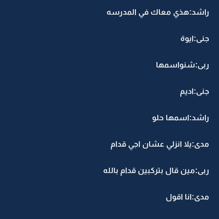
راشد:هذي معاك في المدرسه
جنى:ايوة
ربى:شنواسمها
جنى:اديم
راشد:اسمها حلو
مدى:يلا انزلي عشان اجي قدام
ربى:مين قال بتركبين قدام بالله
مدى:انا اقول