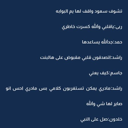
تشوف سعود واقف لها يم البوابه
ربى:ياقلبي والله كسرت خاطري
حمد:جدالله يساعدها
راشد:اتصدقون قلبي مقبوض على هالبنت
جاسم:كيف يعني
راشد:مادري يمكن تستغربون كلامي بس مادري احس انو
صاير لها شي والله
خلدون:صل على النبي