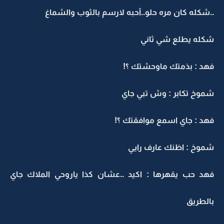
..شكله كان مره حلو..آحبه ﻻرسم بالثوب والشماغ
شكله يطلع شي ثاني
فهد : بذمتك ماوحشتك ؟!
شموخ تكابر : وش تبي جاي
فهد : جاي اسمع موافقتك ؟!
شموخ : اظنك عارف رايي
فهد حب يقهرها : اكيد ..عشان كذا ياروحي الملاك جاي
بالطريق