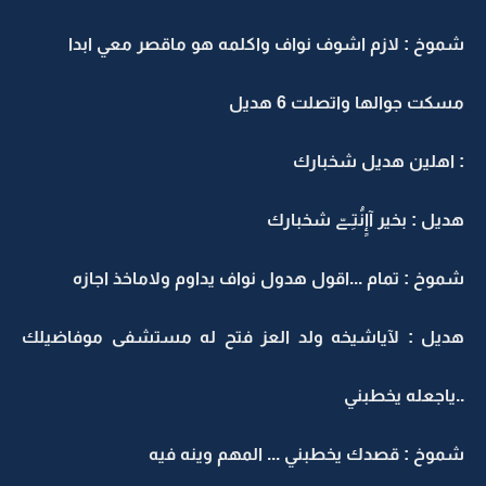
شموخ : ﻻزم اشوف نواف واكلمه هو ماقصر معي ابدا
مسكت جوالها واتصلت 6 هديل
: اهلين هديل شخبارك
هديل : بخير ‏آإٍنَُتِـےّ شخبارك
شموخ : تمام ...اقول هدول نواف يداوم وﻻماخذ اجازه
هديل : ﻵياشيخه ولد العز فتح له مستشفى موفاضيلك
..ياجعله يخطبني
شموخ : قصدك يخطبني ... المهم وينه فيه