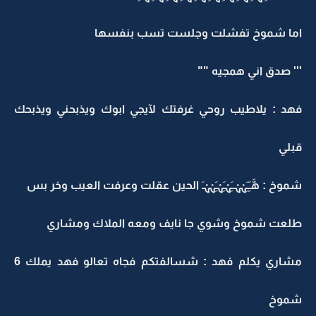
اما شموخ تفشلت وجلست تسب بنفسها
''' صدق اني همجيه ""
فهد : يلاطيب روحي غرفتك ﻵيجي ابوك ويذبحني ويذبحك
قبلي
شموخ : هَّـَِـَِہْہْــَِہْـَِہْـَِہْہْـَ الحين عقلت وعرفت العيب وخر بس
طلعت شموخ وشوي جا نايف ومعه الملاك ومشاري
مشاري يكلم فهد : شسالفتكم فجاه تعالو فهد يملك 6
شموخ