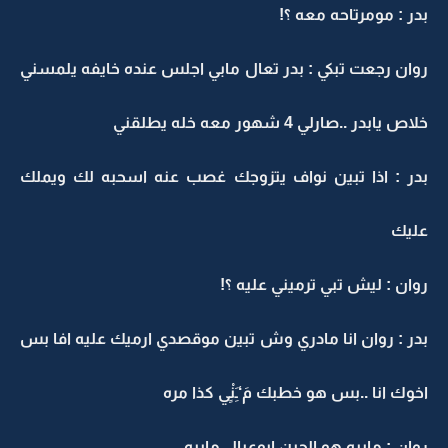
بدر : مومرتاحه معه ؟!
روان رجعت تبكي : بدر تعال مابي اجلس عنده خايفه يلمسني
خلاص يابدر ..صارلي 4 شهور معه خله يطلقني
بدر : اذا تبين نواف يتزوجك غصب عنه اسحبه لك ويملك
عليك
روان : ليش تبي ترميني عليه ؟!
بدر : روان انا مادري وش تبين موقصدي ارميك عليه افا بس
اخوك انا ..بس هو خطبك مَ‘ـَِنٍْي كذا مره
روان : مابيه هو الحين ابوعيال مابيه