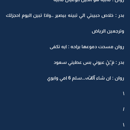
بدر : خلاص حبيبتي الي تبينه بيصير ..واذا تبين اليوم احجزلك
وترجعين الرياض
روان مسحت دموعها براحه : ايه تكفى
بدر : مَ‘ـَِنٍْ عيوني بس عطيني سعود
روان : ان شاء ٱل̷̷لـَـََہ...سلم 6 امي وابوي
\
/
\