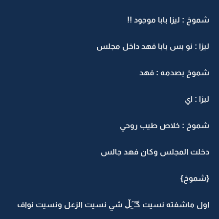
شموخ : ليزا بابا موجود !!
ليزا : نو بس بابا فهد داخل مجلس
شموخ بصدمه : فهد
ليزا : اي
شموخ : خلاص طيب روحي
دخلت المجلس وكان فهد جالس
{شموخ}
اول ماشفته نسيت ‏گـّ ̯͡ـڵ شي نسيت الزعل ونسيت نواف