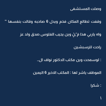
وصلت المستشفى
وقفت تطالع المكان فخم ويدل 6 صاحبه وقالت بنفسها ''
واه ياربي هذا مَ‘ـَِنٍْ وين يجيب الفلوس صدق ولد عز
راحت للرسبشين
: لوسمحت وين مكتب الدكتور نواف ال..
الموظف ياشر لها : المكتب الاخير 6 اليمين
: شكرا
\