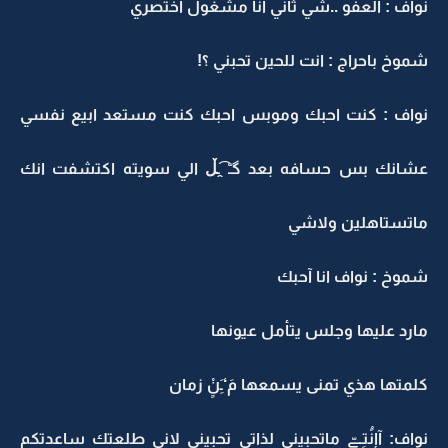
نواف : العفو ..شي ثاني انا مشغول اختصري
شموخ باحراج : انت للحين تحبني ؟!
نواف : كنت احبك وموبس احبك كنت مستعد ابيع نفسي
عشانك بس حسافه بعد ‏گـّ ̯͡ـڵ الي سويته اكتشفت انك
ماتستاهلين وﻻشي
شموخ : نواف انا آحبك
مارد عليها وجلس يتأمل عيونها
كلمتها هذي تمنى يسمعها مَ‘ـَِنٍْ زمان
نواف: ‏آإٍنَُتِـےّ ماتحبيني لذاتي تحبيني ﻻني طلعتك ساعدتكم