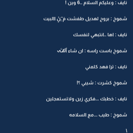
نايف : وعليكم السلام ..6 وين !
شموخ : بروح لهديل طفشت مَ‘ـَِنٍْ االبيت
نايف : اها ..انتبهي لنفسك
شموخ باست راسه : ان شاء ٱل̷̷لـَـََہ
نايف : ترا فهد كلمني
شموخ كشرت : شيبي ؟!
نايف : خطبك ...فكري زين وﻻتستعجلين
شموخ : طيب ...مع السلامه
\