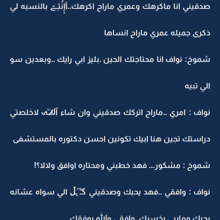
صدقيني انا ماكرهك وعمري ماراح اكرهك..‏آإٍنَُتِـےّ بالنسبه لي
ذكرى جميله عمري ماراح انساها
شموخ: نواف انا محتاجتك الحين .بليز ابي رايك ..وبعدين سو
الي تبيه
نواف : امري ..ماراح اتركك صدقيني وان شاء ٱل̷̷لـَـََہ ﻻخلصتي
دراستك تجين هنا ابيك تكونين احسن دكتوره بالمستشفى
شموخ : مشكور... فهد خطبني ومحتاره اوافق وﻻﻻ؟!
نواف : وافقي ..فهد يحبك وصدقيني ‏گـّ ̯͡ـڵ الي سواه عشانه
يحبك ومايبي يخسرك..وافقي والله يوفقك