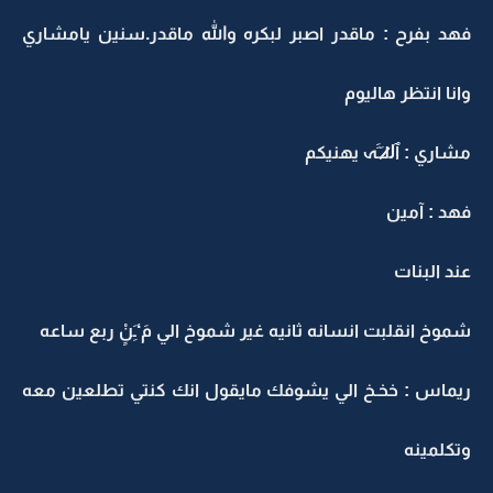
فهد بفرح : ماقدر اصبر لبكره والله ماقدر.سنين يامشاري
وانا انتظر هاليوم
مشاري : ٱل̷̷لـَـََہ يهنيكم
فهد : آمين
عند البنات
شموخ انقلبت انسانه ثانيه غير شموخ الي مَ‘ـَِنٍْ ربع ساعه
ريماس : خخـخ الي يشوفك مايقول انك كنتي تطلعين معه
وتكلمينه