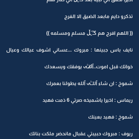
تذكرو دايم مابعد الضيق اﻻ الفرج
(( اللهم افرج هم ‏گـّ ̯͡ـڵ مسلم ومسلمه ))
نايف باس جبينها : مبروك ...عساني اشوف عيالك وعيال
خواتك قبل اموت..ٱل̷̷لـَـََہ يوفقك ويسعدك
شموخ : ان شاء ٱللـَـََہ ٱلله يطولنا بعمرك
ريماس : اخيرا ياشميخه صرتي 6 ذمت فهيد
شموخ : فهيد بعينك
ريوف : مبروك حبيبتي عقبال مانحضر ملكت بناتك