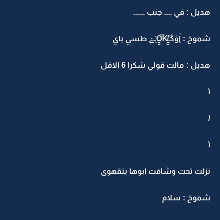
هديل : في .... جنب ......
شموخ : ‏‏اَِوَكَـَِO̳̿K̸̳͡ـَِےَِ طسي باي
هديل : مالت قولي شكرا 6 الاقل
\
/
\
نزلت تحت وشافت ابوها يتقهوى
شموخ : سلام