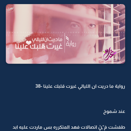
رواية ما دريت ان الليالي غيرت قلبك علينا -38
عند شموخ
طفشت مَ‘ـَِنٍْ اتصالات فهد المتكرره بس ماردت عليه ابد