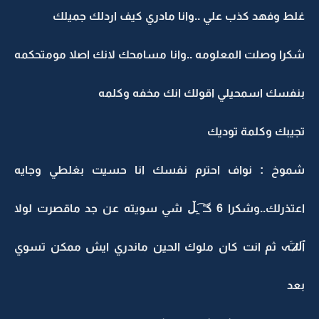
غلط وفهد كذب علي ..وانا مادري كيف اردلك جميلك
شكرا وصلت المعلومه ..وانا مسامحك ﻻنك اصلا مومتحكمه
بنفسك اسمحيلي اقولك انك مخفه وكلمه
تجيبك وكلمة توديك
شموخ : نواف احترم نفسك انا حسيت بغلطي وجايه
اعتذرلك..وشكرا 6 ‏گـّ ̯͡ـڵ شي سويته عن جد ماقصرت لولا
ٱل̷̷لـَـََہ ثم انت كان ملوك الحين ماندري ايش ممكن تسوي
بعد