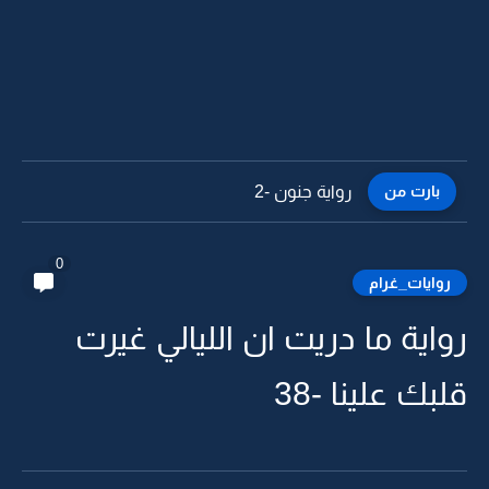
بارت من
رواية جنون -1
0
روايات_غرام
رواية ما دريت ان الليالي غيرت
قلبك علينا -38