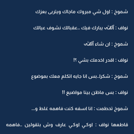
شموخ : اول شي مبروك ماجاك ويتربى بعزك
نواف : ٱل̷̷لـَـََہ يبارك فيك ..عقبالك نشوف عيالك
شموخ : ان شاء ٱل̷̷لـَـََہ
نواف : اقدر اخدمك بشي ؟!
شموخ : شكرا..بس انا جايه اتكلم معك بموضوع
نواف : بس ماظن بينا مواضيع !!
شموخ تحطمت : انا اسفه كنت فاهمه غلط و...
قاطعها نواف : اوكـي اوكـي عارف وش بتقولين ..فاهمه