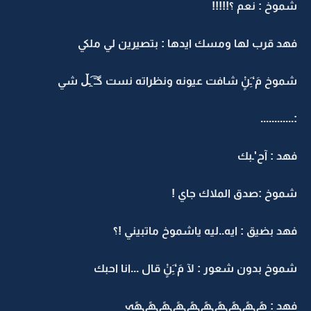
شموخ : نعم ؟!!!!!
فهد قرب لها ومسك ايدها : بتصيرين لي ملكي
شموخ مَ‘ـَِنٍْ شافت عيونه ونظراته نست ‏گـّ ̯͡ـڵ شي
:............
فهد : آح'ـبك
شموخ :صدق الملاك جاي !
فهد بضيق : ايه..ليه ياشموخ ماتبيني !؟
شموخ بدون شعور : ﻵ مَ‘ـَِنٍْ قال ...انا احبك
فهد : هًِہهًِہهًِہهًِہهًِہهًِہهًِہهًِہهًِہهًِہ