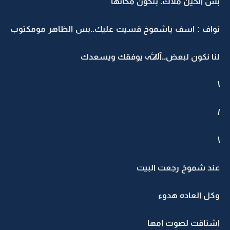
بس الحين ملاك. بتكون مكانها
نواف : اسف ياشموخ قسيت عليك..بس الظاهر مومكتوب
لنا نكون لبعض..ٱل̷̷لـَـََہ يوفقك ويسعدك
\
/
\
عند شموخ رجعت البيت
وكل العاده هدوء
اشتاقت لصوت امها