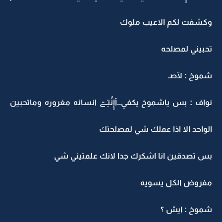
وكشفت لكم الاعيب ملوك
تحبيني لمصلحه
شموخ : ﻵصـ
نواف : بس ياشموخ يكفي..‏آإٍنَُتِـےّ انسانه مغروره وماتحبين
الواحد اﻻ اذا عملك شي لمصلحتك
بس تصدقين انا اشكرك جدا ﻻنك علمتيني شي
مفروض الكل يسويه
شموخ : ايش ؟