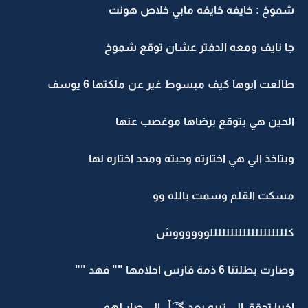
شموخ : خايفه خايفه مابي خلاص هونت
جا نايف ومعه الدفتر عشان توقع شموخ
طالعت ابوها كيف مبسوط غير عن ملكتها 6 يوسف
الحين هي بتوقع برضاها موغصب عنها
وبتاخذ الي هي اختارته وحبته ومحد اختاره لها
مسكت القلم وسمت بالله وو
كلللللللللللللللللللووووووش
وصارت بطلتنا 6 ذمة فارس احلامها "" فهد ""
اخيرا تحقق الي تبيه بعد ‏گـّ ̯͡ـڵ الي صار لهم