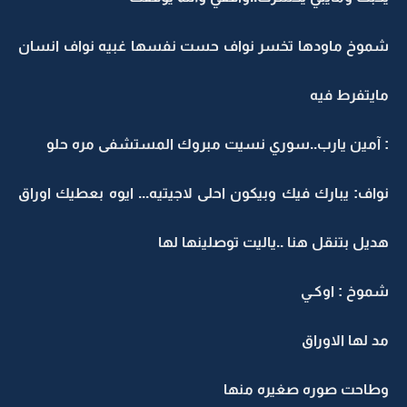
شموخ ماودها تخسر نواف حست نفسها غبيه نواف انسان
مايتفرط فيه
: آمين يارب..سوري نسيت مبروك المستشفى مره حلو
نواف: يبارك فيك وبيكون احلى ﻻجيتيه... ايوه بعطيك اوراق
هديل بتنقل هنا ..ياليت توصلينها لها
شموخ : اوكـي
مد لها الاوراق
وطاحت صوره صغيره منها