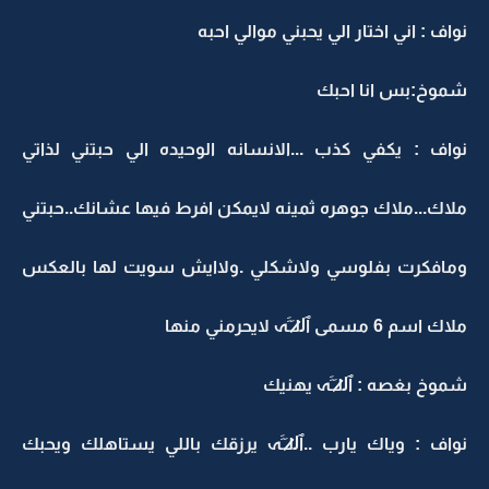
نواف : اني اختار الي يحبني موالي احبه
شموخ:بس انا احبك
نواف : يكفي كذب ...الانسانه الوحيده الي حبتني لذاتي
ملاك...ملاك جوهره ثمينه ﻻيمكن افرط فيها عشانك..حبتني
ومافكرت بفلوسي وﻻشكلي .وﻻايش سويت لها بالعكس
ملاك اسم 6 مسمى ٱل̷̷لـَـََہ ﻻيحرمني منها
شموخ بغصه : ٱل̷̷لـَـََہ يهنيك
نواف : وياك يارب ..ٱل̷̷لـَـََہ يرزقك باللي يستاهلك ويحبك