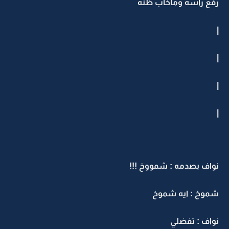
رفع راسه وماخاب ظنه
|
|
|
|
نواف بصدمه : شمووخ !!!
شموخ : ايه شموخ
نواف : تفضلي