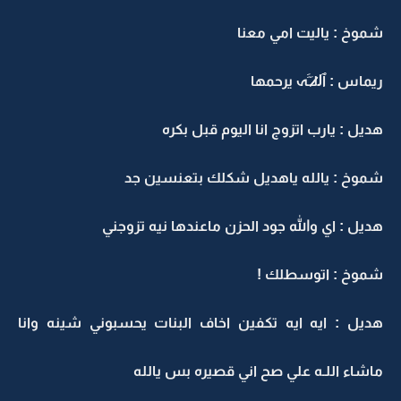
شموخ : ياليت امي معنا
ريماس : ٱل̷̷لـَـََہ يرحمها
هديل : يارب اتزوج انا اليوم قبل بكره
شموخ : يالله ياهديل شكلك بتعنسين جد
هديل : اي والله جود الحزن ماعندها نيه تزوجني
شموخ : اتوسطلك !
هديل : ايه ايه تكفين اخاف البنات يحسبوني شينه وانا
ماشاء اللـه علي صح اني قصيره بس يالله