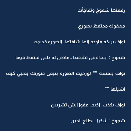
رفعتها شموخ وتفاجأت
معقوله محتفظ بصوري
نواف بربكه ماوده انها شافتها: الصوره قديمه
شموخ : ايه..اتمنى تشقها ..ماظن له داعي تحتفظ فيها
نواف بنفسه "" لورميت الصوره بتبقى صورتك بقلبي كيف
اشيلها ""
نواف بكذب: اكيد.. عفوا ايش تشربين
شموخ : شكرا...بطلع الحين