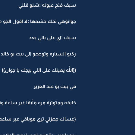
سيف فتح عيونه :شنو قلتي
جوانوهي تحك خشمها :لا اقول الجو مر
سيف :اي على بالي بعد
ركبو السياره وتوجهو الى بيت بو خالد
((الله يعينك على اللي بيجك يا جوان))
في بيت بو عبد العزيز
خايفه ومتوترة مره مأبقا غير ساعة
{عساك جهزتي ترى موباقي غير ساعه لالا باقي 55 دقيقه يلا روحي ج