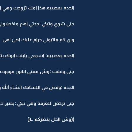
الجده بعصبيه:هذا امك تزوجت وهي ا
جنى شوي وتبكي :جدتي اهم ماخطبوني ا
وان كم ماتبوني حرام عليك اهئ اهئ
الجده بعصبيه: اسمعي يابنت ابوك بتز
جنى وقفت :وش معنى انانور موجوده وا
الجده :وقص في اللسانك انشاء الله
جنى تركض للغرفه وهي تبكي :يصير خير
((وش الحل بنظركم ..((