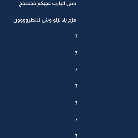
اتمنى البارت عجبكم خخخخخخ
امزح يلا نزلو وش تنتظروووون
7
7
7
7
7
7
7