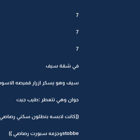
7
7
7
في شقة سيف
سيف وهو يسكر ازرار قميصه الاسود 
جوان وهي تتعطر :طيب جيت
((كانت لابسه بنطلون سكني رصاصي 
stobbeوجزمه سبورت رصاصي ))