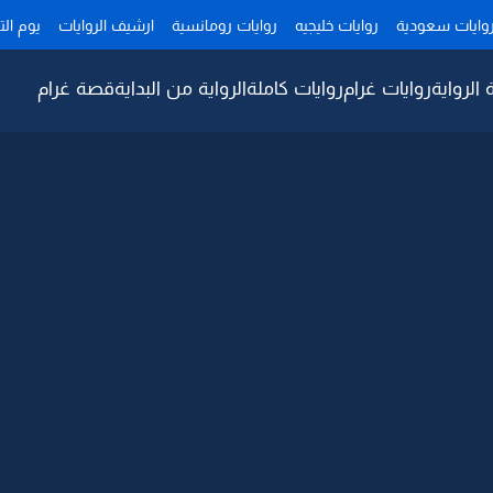
وايات سعودية
روايات خليجيه
روايات رومانسية
ارشيف الروايات
يوم ال
 الرواية
روايات غرام
روايات كاملة
الرواية من البداية
قصة غرام