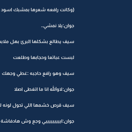
(وكانت رافعه شعرها بمشبك اسود 
جوان:يلا نمشي..
سيف يطالع بشكلها البرئ بهل ملابس
لبست عباتعا وحجابها وطلعت
سيف وهو رافع حاجبه :غطي وجهك
جوان:لاوالله انا ما اتغطى اصلا
سيف قرص خشمها اللي تحول لونه لل
جوان:ايييييييييي وجع وش هادفاش