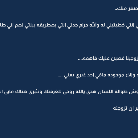
صغر منك..
نتي خطبتيني له والله حرام جدتي انتي بهطريقه بينتي لهم اني طاي
وجينا غصبن عليك فاهمه....
لاء موجوده مافي احد غيري يعني ....
 وش طوالة اللسان هذي يالله روحي للغرفتك ونثبري هناك مابي
 ان تزوجته