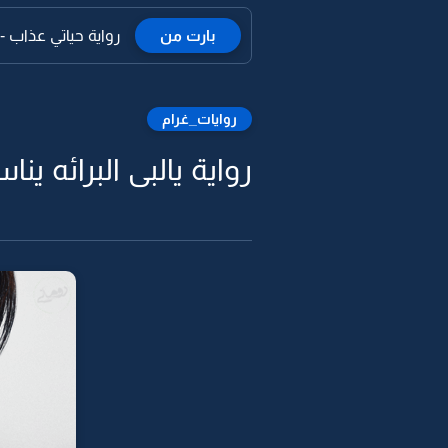
بارت من
رواية حياتي عذاب -18
روايات_غرام
رواية يالبى البرائه يناس