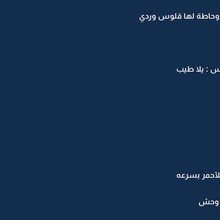
وحاطة لها قلوس وردي
 : يلا طيب
آحمر بسرعه
ة وحش