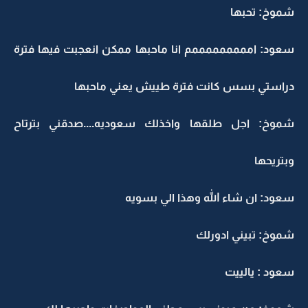
شموخ: تحبها
سعود: امممممممممم انا ماحبها ممكن انعجبت فيها فترة
دراستي بسس كانت فترة طييش يعني ماحبها
شموخ: اجل طلقها واخذلك سعوديه....صدقني بترتاح
وبتريحها
سعود: ان شاء الله وهذا الي بسويه
شموخ: تبيني ادورلك
سعود : يالييت