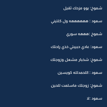
شموخ: يوو مزحك ثقيل
سعود : ههههههه ول كلتيني
شموخ :هههه سوري
سعود: عادي حبيبتي خذي راحتك
شموخ: شخبار مشعل وزوجتك
سعود : اللحمدلله كويسين
شموخ: زوجتك ماسلمت للحين
سعود :لا