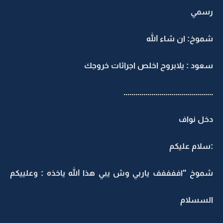
رسمي
شموخ: ان شاء الله
سعود : يلابروح اخلص اجرائات خروجك
.............................................
دخل نواف
:سلام عليكم
شموخ "اففففف ياربي وش يبي هذا الله ياخذه : وعلييكم
السسلام