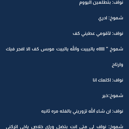
نواف: بتطلعين اليووم
شموخ: ادري
نواف: لآقومي عطيني كف
شموخ " اااااه ياليييت والله يالييت موبس كف الا افجر فيك
وارتاح
نواف: اكلمك انا
شموخ:خير
نواف: ان شاء الله تزوريني بالفله مره ثانيه
شموخ: نواف لي متى انت بتضل وراي خلاص ياخي اتركني