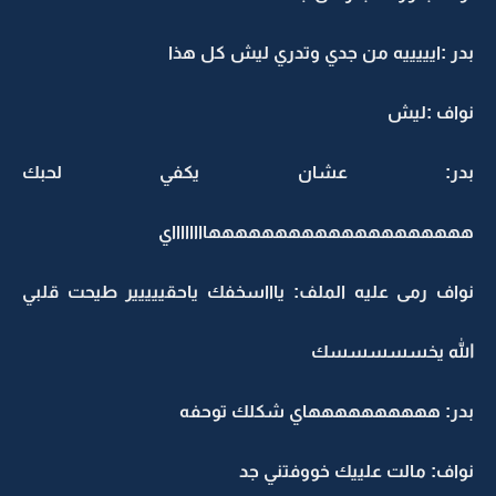
بدر :ايييييه من جدي وتدري ليش كل هذا
نواف :ليش
بدر: عشان يكفي لحبك
ههههههههههههههههههههااااااااي
نواف رمى عليه الملف: ياااسخفك ياحقييييير طيحت قلبي
الله يخسسسسسك
بدر: ههههههههههاي شكلك توحفه
نواف: مالت علييك خووفتني جد