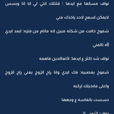
نواف مسكها مع ايدها : قلتلك انتي لي انا انا وبسس
لايمكن اسمح لاحد ياخذك مني
شموخ خافت من شكله مبين انه مانام من فتره: ابعد ايدي
آآه تالمني
نواف شد اكثر ع ايدها: لآتعااندين فاهمه
شموخ بعصبيه: فك ايدي وانا راح اتزوج يعني راح اتزوج
واعلى مابخيلك اركبه
حسست بانفاسه ع وجهها
نواف: لآيعني لآ