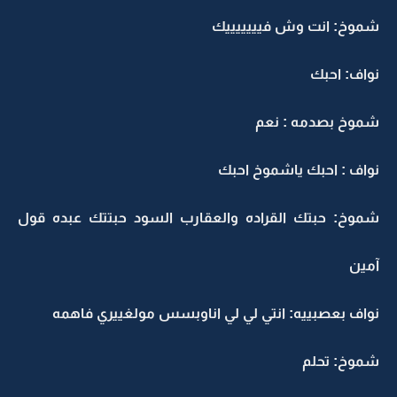
شموخ: انت وش فيييييييك
نواف: احبك
شموخ بصدمه : نعم
نواف : احبك ياشموخ احبك
شموخ: حبتك القراده والعقارب السود حبتتك عبده قول
آمين
نواف بعصبييه: انتي لي لي اناوبسس مولغييري فاهمه
شموخ: تحلم