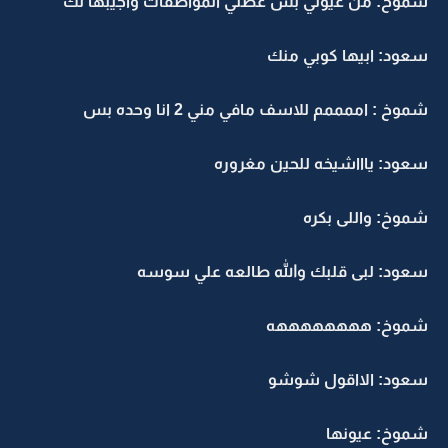
شموخ: من عيوني بس عطني المواصفات واجيبها لك
سعود: ابيها كوبي منك
شموخ : اممممم للاسف مافي مني 2 انا وحده بس
سعود: ياااشيخه للحين مغروره
شموخ: واللى بكره
سعود: لبى قلبك والله طالعه علي سوسه
شموخ: ههههههههه
سعود: الااقول شوشو
شموخ: عيونها