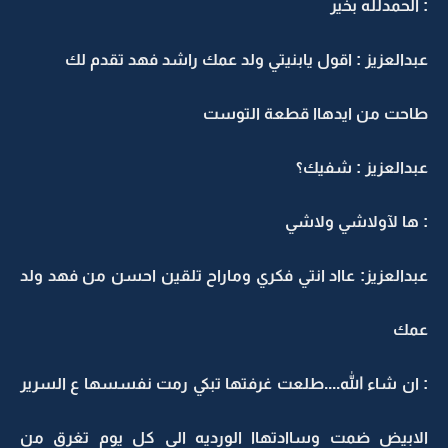
: الحمدلله بخير
عبدالعزيز : اقول يابنيتي ولد عمك راشد فهد تقدم لك
طاحت من ايدهاا قطعة التوست
عبدالعزيز : شفيك؟
: ها لآولاشي ولاشي
عبدالعزيز: عااد انتي فكري وماراح تلقين احسن من فهد ولد
عمك
: ان شاء الله....طلعت غرفتها تبكي رمت نفسسها ع السرير
الابيض ضمت وساادتهاا الورديه الي كل يوم تغرق من