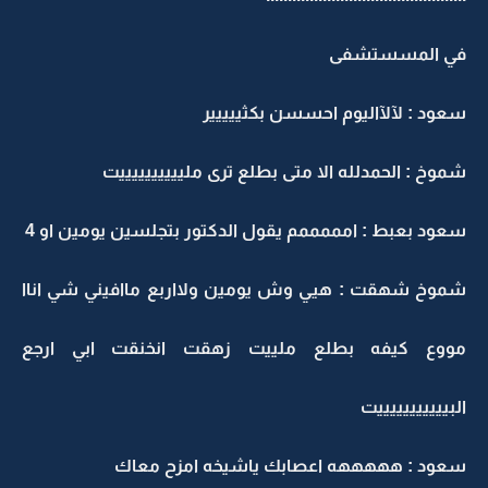
في المسستشفى
سعود : لآلآاليوم احسسن بكثييييير
شموخ : الحمدلله الا متى بطلع ترى ملييييييييييت
سعود بعبط : امممممم يقول الدكتور بتجلسين يومين او 4
شموخ شهقت : هيي وش يومين ولااربع ماافيني شي اناا
مووع كيفه بطلع ملييت زهقت انخنقت ابي ارجع
البيييييييييييت
سعود : هههههه اعصابك ياشيخه امزح معاك