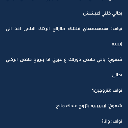
بحالي خلني اعيشش
نواف: ههههههاي قلتلك ماارااح اتركك الالمى اخذ الي
ابيييه
شموخ: ياخي خلاص دورلك ع غيري انا بتزوج خلاص اتركني
بحالي
نواف :تتزوجين؟
شموخ: ايييييييه بتزوج عندك مانع
نواف: وانا؟