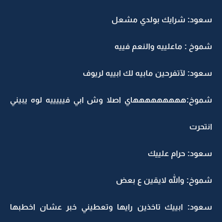
سعود: شرايك بولدي مشعل
شموخ : ماعلييه والنعم فييه
سعود: لآتفرحين مابيه لك ابييه لريوف
شموخ:هههههههههاي اصلا وش ابي فيييييه لوه يبيني
انتحرت
سعود: حرام علييك
شموخ: والله لايقين ع بعض
سعود: ابييك تاخذين رايها وتعطيني خبر عشان اخطبها