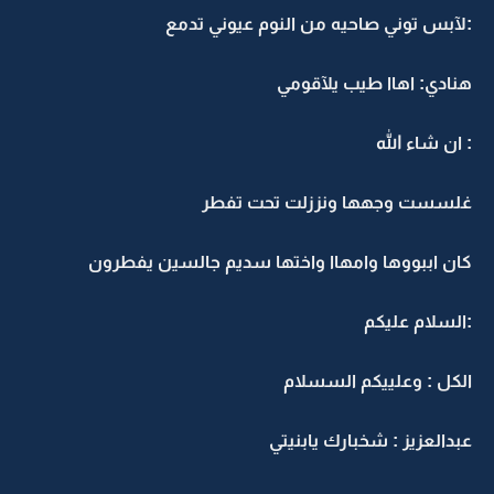
:لآبس توني صاحيه من النوم عيوني تدمع
هنادي: اهاا طيب يلآقومي
: ان شاء الله
غلسست وجهها ونززلت تحت تفطر
كان اببووها وامهاا واختها سديم جالسين يفطرون
:السلام عليكم
الكل : وعلييكم السسلام
عبدالعزيز : شخبارك يابنيتي