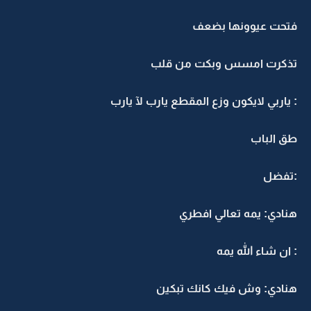
فتحت عيوونها بضعف
تذكرت امسس وبكت من قلب
: ياربي لايكون وزع المقطع يارب لآ يارب
طق الباب
:تفضل
هنادي: يمه تعالي افطري
: ان شاء الله يمه
هنادي: وش فيك كانك تبكين