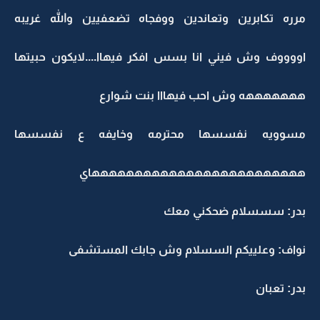
مرره تكابرين وتعاندين ووفجاه تضعفيين والله غريبه
اووووف وش فيني انا بسس افكر فيهاا....لايكون حبيتها
هههههههه وش احب فيهااا بنت شوارع
مسوويه نفسسها محترمه وخايفه ع نفسسها
هههههههههههههههههههههههههاي
بدر: سسسلام ضحكني معك
نواف: وعلييكم السسلام وش جابك المستشفى
بدر: تعبان