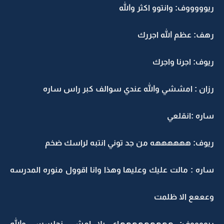
ريوووووف: وانتوو اكثر والله
رهف: عظم الله اجررك
ريوف: اجرنا واجرك
رزان : امششي والله عندي سوالف كبر راس ساره
ساره :انقلعي
ريوف: ههههههه من جد توني انتبه لراسك ضخم
ساره : مالت عليك وعليها وهذا وانا اقوول منوره المدرسه
وعععع الا ظلمت
ريووووف: هههههههههاي يلا امشي نجلسس والله