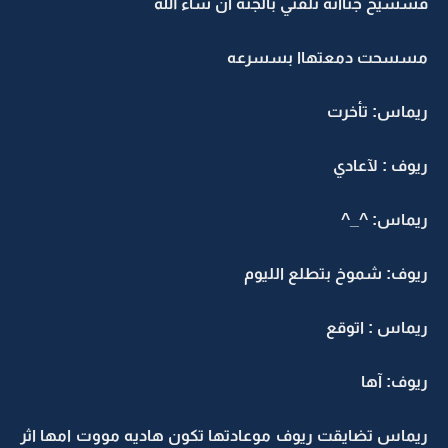
فسسيح جنااته نلقتي بالجنه ان شاء الله
مسسحت دمعتهاا بسسرعه
ريماس: تأخرت
ريوف : لآعادي
ريماس: ^_^
ريوف: شموخ بتطلع الليوم
ريماس : اتوقع
ريوف: آها
ريماس تضايقت ريوف موعادتها تكون هاديه مووت امها اثر