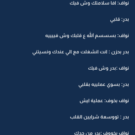
نواف: افا سلامتك وش فيك
بدر: قلبي
نواف: بسسسم الله ع قلبك وش فييييه
بدر بحزن : انت انشغلت مع الي عندك ونسيتني
نواف :بدر وش فيك
بدر: بسوي عملييه بقلبي
نواف بخوف: عملية ايش
بدر : تووسعة شرايين القلب
نواف بخووف :بدر من جدك