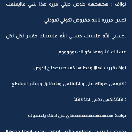
نواإف : هههههه خلاص جيتي مرره هذا شي ماايمنعك
تجيين مررره ثانيه مفروض تكوني تعودتي
:حسبي الله علييييك حسبي الله عليييييك حقيير نذل نذل
عسااك تشوفها بخواتك يوووووم
نواف قررب لهااا وعطاها كف طييحها ع الارض
:لآترفعي صوتك علي ويلاانقلعي و5 دقايق وبنشر المقطع
: لآلآلآتكفى تكفى لالآلآلآلآ
نواف: ههههههههههههاي عن اذنك ياعسوله
رجعت ع البيييت محطمه خلآص انتهت لودرى ابوها وخوهاا