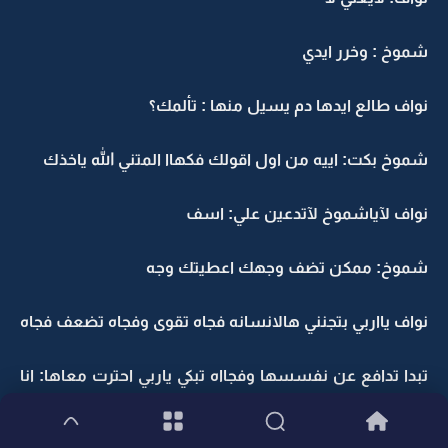
شموخ : وخرر ايدي
نواف طالع ايدها دم يسيل منها : تألمك؟
شموخ بكت: اييه من اول اقولك فكهاا المتني الله ياخذك
نواف لآياشموخ لآتدعين علي: اسف
شموخ: ممكن تضف وجهك اعطيتك وجه
نواف يااربي بتجنني هالانسانه فجاه تقوى وفجاه تضعف فجاه
تبدا تدافع عن نفسسها وفجااه تبكي ياربي احترت معاها: انا
بطلع لكن تأكدي زواجك ماراح يتم ولآيكون صدقتي اني احبك