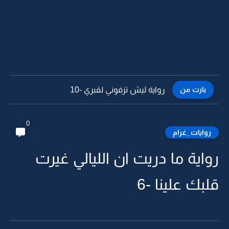
بارت من
رواية ليش تزفوني لقبري -9
0
روايات_غرام
رواية ما دريت ان الليالي غيرت
قلبك علينا -6