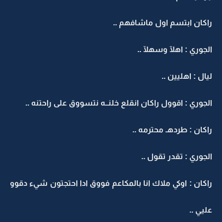
راكان ابتسم اول ماشافهم ..
الجوري : اهلآ وسهلآ ..
ليال : اهليين ..
الجوري : اقوول راكان انقلع خلنــه نتسووق على راحتنه ..
راكان : طردهـ محترمه ..
الجوري : تقدر تقول ..
راكان : اوكي ملاك انا بالمكاعم فووق ادا احتجتون شيء دقوو
عليي ..