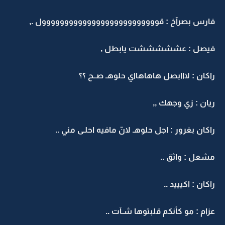
فارس بصرآخ : قوووووووووووووووووووووووووول .,
فيصل : عشششششت يابطل ,
راكان : لااابصل هاهاهااي حلوهـ صــح ؟؟
ريان : زي وجهك ,,
راكان بغرور : اجل حلوهـ لانّ مافيه احلـى مني ..
مشعل : واثق ..
راكان : اكيييد ..
عزام : مو كأنكم قلبتوها شـآت ..