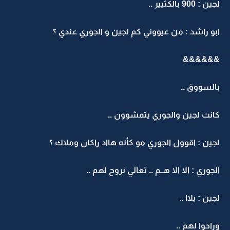
لجين : 900 بالكثيير ..
ابو راشد : من عيووني كم لجين و الجوري عندي ؟
&&&&&&
بالسووق ..
كانت لجين والجوري يتمشوون ..
لجين : اقوول الجوري مو كأنه هااد راكان وملاك ؟
الجوري : الا الا هــم .. تعالي نروح لهم ..
لجين : يلاا ..
وراحوا لهم ..