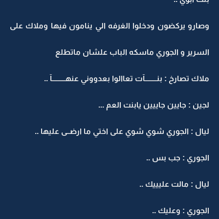
وصارو يركضون ودخلوا الغرفه الي ينامون فيها وملاك على
السرير و الجوري ماسكه الباب علشان ماتطلع
ملاك تصارخ : بنــــــــآت تعاالوا بعدووني عنهـــــــــآ ..
لجين : جايين جاييين يابنت العم ...
ليال : الجوري شوي شوي على اختي ما ارضــى عليها ..
الجوري : جب بس ..
ليال : مالت عليييك ..
الجوري : وعليك ..