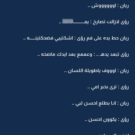
ريان : اووووووش ..
رؤى لازالت تصارخ : يمــــــــــــآآآآآآآآآ ..
ريان حط يده على فم رؤى : اشكتييي فضحكتينــــــه ..
رؤى تبعد يدهـ .. : وعععع بعد ايدك ماصخه ..
ريان : اوووف ياطويلة اللسان ..
رؤى : ترى بخبر امي ..
ريان : انـا بطلع احسن ليي ..
رؤى : يكوون احسن ..