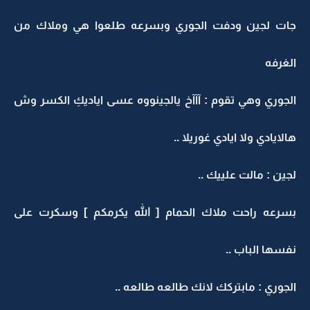
جات لجين ودفت الجوري وبسرعه طلعوا هي وملاك من
الغرفه
الجوري وهي تقوم : آآآخ يالجينووه عسى اياديكِ الكسر وش
هالايادي ولا ايادي غوريلا ..
لجين : مالت علييك ..
بسرعه راحت ملاك الحمام [ الله يكرمكم ] وسكرت على
نفسها الباب ..
الجوري : مابتركك لانك طالعه طالعه ..