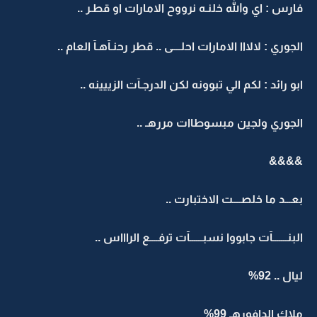
فارس : اي والله خلنـه نرووح الامارات او قطـر ..
الجوري : لالااا الامارات احلــــى .. قطر رحنـآهـآ العام ..
ابو رائد : لكم الي تبوونه لكن الدرجـآت الزييينه ..
الجوري ولجين مبسوطاات مررهـ ..
&&&&
بعـــد ما خلصــــت الاختبارت ..
البنـــــــآت جابووا نسبــــــآت ترفــــع الراااس ..
ليال .. 92%
ملاك الدافورهـ 99%