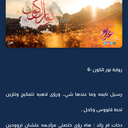
رواية نور الكون -6
رسيل نايمه وما عندها شي.. ورؤى لاهيه تتمكيج وتتزين
تحط قلووس وكحل .
دخات ام رائد : هاه رؤى خلصتي مرآجـعه علشان ترووحين