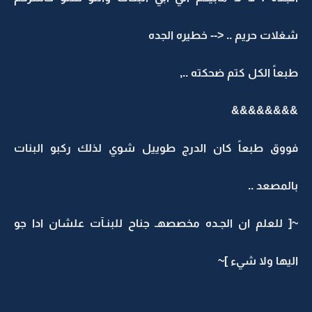
شغلات حريم .. <-- خطيره الجده
طبعاً الكل كتم ضحكته ..,
&&&&&&&&
فووق طبعاً كان الدرج طوييل شوي لذلك ركبو البنات
بالمصعد ..
~[ للعلم ان الجـده مخصصهـ جناح للبنـآت علشان ادا جو
اليها ولا شيء ]~