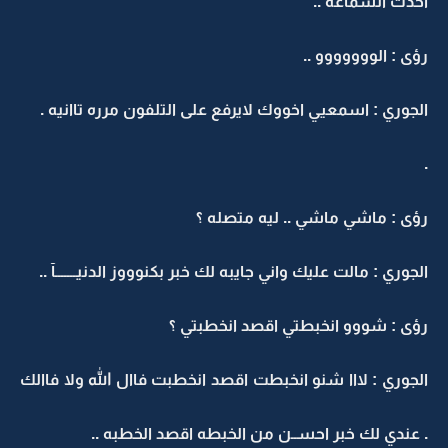
اخذت السماعه ..
رؤى : الووووووو ..
الجوري : اسمعيي اخووك لايرفع على التلفون مرره تاانيه .
.
رؤى : ماشي ماشي .. ليه متصله ؟
الجوري : مالت عليك واني جايبه لك خبر بكنوووز الدنيـــــــآ ..
رؤى : شووو انخبطتي اقصد انخطبتي ؟
الجوري : لااا شنو انخبطت اقصد انخطبت فاال الله ولا فاالك
. عندي لك خبر احســن من الخبطه اقصد الخطبه ..