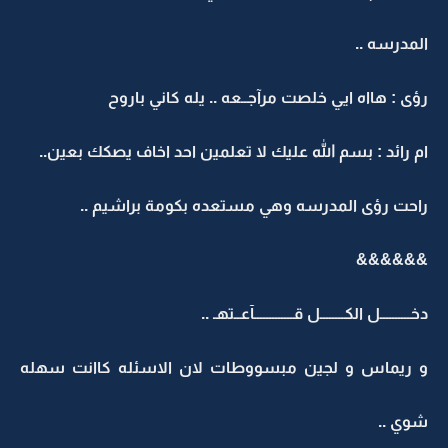
المدرسه ..
رؤى : هااه ايي خلصت مرآجــعه .. يله كاني باروح
ام رائد : بسم الله عليك لا تعلمين احد اخاف يصكك بعين..
راحت رؤى المدرسه وهي مستعده بكومة براشيم ..
&&&&&&
دخــــــــــل الكــــــــل قـــــــــــــآعــتهـ ..
و ريماس و لجين مبسووطات لان الاسئله كاانت سهله
شوي ..