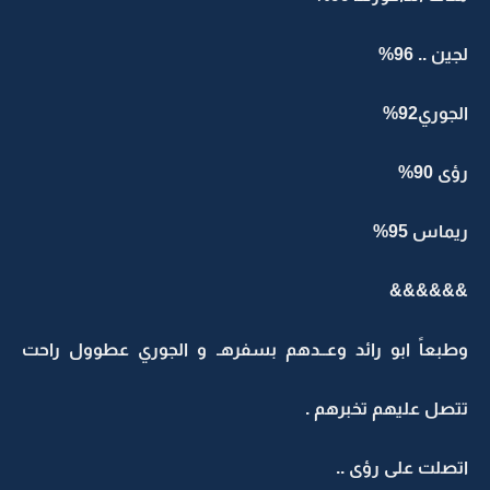
لجين .. 96%
الجوري92%
رؤى 90%
ريماس 95%
&&&&&&
وطبعاً ابو رائد وعــدهم بسفرهـ و الجوري عطوول راحت
تتصل عليهم تخبرهم .
اتصلت على رؤى ..