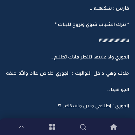
فارس : شكلهــم .,
* نترك الشباب شوي ونروح للبنات *
\\\\\\\\\\\\\\\\\\\\\\\\\
الجوري ولا علييها تنتظر ملاك تطلــع ..
ملاك وهي داخل التواليت : الجوري خلااص عااد والله خنقه
الجو هينا ..
الجوري : اطللعي ميين ماسكك ,.؟!
ملاك : طويب لكن ماتاخذي الدفتر ..