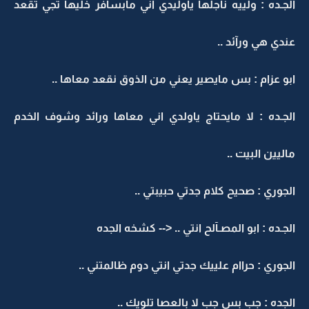
الجـده : ولييه نأجلها ياوليدي اني مابسافر خليها تجي تقعد
عندي هي ورآئد ..
ابو عزام : بس مايصير يعني من الذوق نقعد معاها ..
الجـده : لا مايحتاج ياولدي اني معاها ورائد وشوف الخدم
ماليين البيت ..
الجوري : صحيح كلام جدتي حبيبتي ..
الجـده : ابو المصـآلح انتي .. <-- كشخه الجده
الجوري : حراام علييك جدتي انتي دوم ظالمتني ..
الجده : جب بس جب لا بالعصا تلويك ..