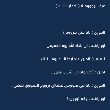
عرف بروووحــة { الاماراآآآآآآت }
..
الجوري : بابا متى بنرووح ؟
ابو راشد : ان شاء الله يوم الخميس
للعلم .(: الحين عند ابطـآلنــه يوم الثلثاء ..
لجين : آآهـآ مابااقي شيء يعني ..
الجوري : بابا نبي فلووس عشاان نرووح السووق نقضي ..
ابو راشد : وكم تبوون ؟