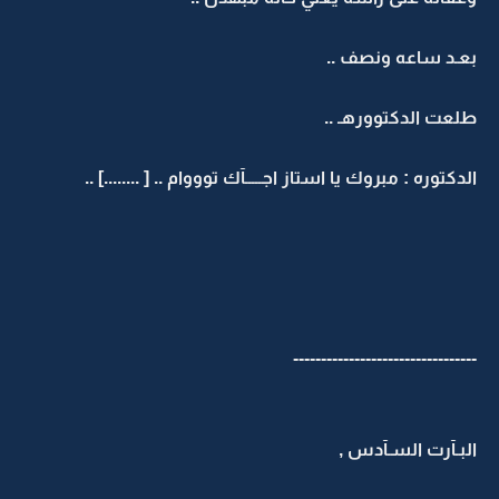
بعـد ساعه ونصف ..
طلعت الدكتوورهـ ..
الدكتوره : مبروك يا استاز اجـــــآك توووام .. [ ........] ..
---------------------------------
البـآرت السـآدس ,