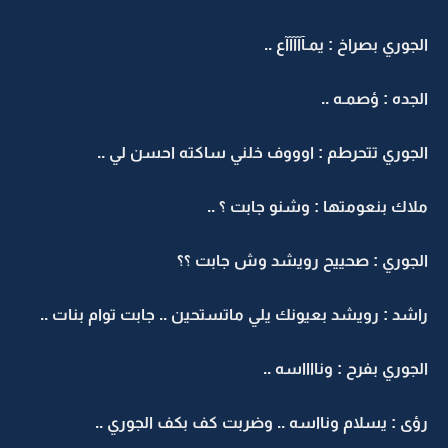
الجوري بصراخ : يمـآآآآآع ..
الجده : ؤصمـه ..
الجوري تتحرطم : اوووف خلني ساكته احسن لي ..
ملاك بنعومتها : وشنو جابت ؟ ..
الجوري : صحييح رويشد وش جابت ؟؟
راشد : رويشد بعيونك يلي ماتستحين .. جابت توام بنات ..
الجوري بفرح : ونااااسه ..
رؤى : يسلام ونااسه .. وضربت كف بكف الجوري ..