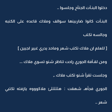
دخلوا البنـآت الجنآح وجلسوا ..
البنـآت كانوا ضاربينها سوالف وملاك قاعده على الكنبه
وجالسه تكتب
[ للعلم ان ملاك تكتب شعر وماحد يدري غيير لجيين ]
ومن لقـآفة الجوري راحت تناظر شنو تسوي ملاك ...
وجلست تقرأ شنو تكتب ملاك .,
الجوري فجأهـ شهقت : هئئئئئئ ملاكوووه يازفته تكتبي
شعر ..