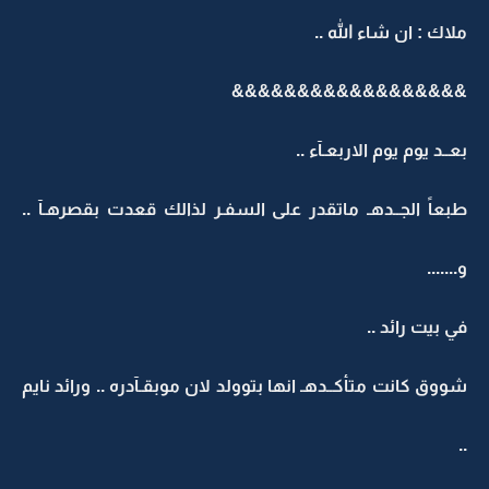
ملاك : ان شاء الله ..
&&&&&&&&&&&&&&&&&&
بعــد يوم يوم الاربعـآء ..
طبعاً الجــدهـ ماتقدر على السفـر لذالك قعدت بقصرهـآ ..
و.......
في بيت رائد ..
شووق كانت متأكــدهـ انها بتوولد لان موبقـآدره .. ورائد نايم
..