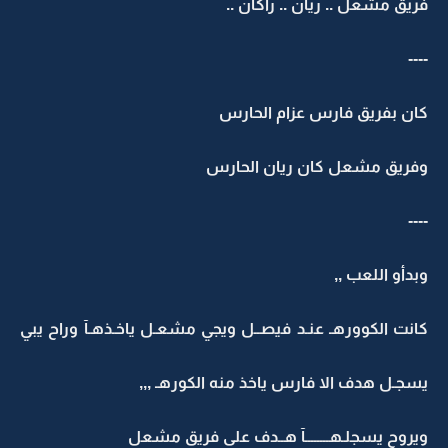
فريق مشعل .. ريان .. راكان ..
----
كان بفريق فارس عزام الحارس
وفريق مشعل كان ريان الحارس
----
وبدأو اللعب ,,
كانت الكوورهـ عنـد فيصــل ويجي مشعـل ياخـذهـآ وراح يبي
يسجـل هدف الا فارس ياخذ منه الكورهـ ,,,
ويروح يسجلـهــــــــآ هــدف على فريق مشعل