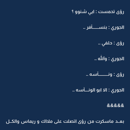
رؤى تحمست : ايي شنوو ؟
الجوري : بنســـــــآفر ..
رؤى : حلفي ..
الجوري : والله ..
رؤى : ونـــــــــــآسه ..
الجوري : الا ابو الونــــآسه ..
&&&&&
بعــد ماسكرت من رؤى اتصلت على ملااك و ريماس والكــل