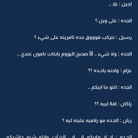
لجين : يلا ..
الجده : على وين ؟
رسيل : بنركب فوووق جده تامرينه على شيء ؟
الجده : ولا شيء .. آآآ صحيح اليووم يابنات نامون عندي ..
عزام : واحنه ياجـده ؟؟
الجده : انتو ما ابيكم ..
راكان : افاا لييه ؟؟
ريان : الجـده مو راضيه علينه ليه ؟
الجـده : لا لا مابيكم اني ابي البنـآت وانتو شنو حاشركم