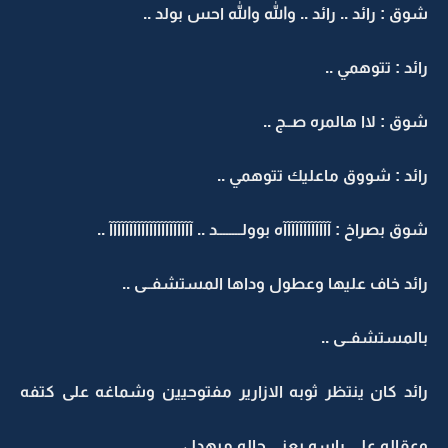
شوق : رائد .. رائد .. والله والله احس بولد ..
رائد : تتوهمي ..
شوق : لاا هالمره صــج ..
رائد : شووق ماعليك تتوهمي ..
شوق بصراخ : آآآآآآآآآآآآه بوولــــــــد .. آآآآآآآآآآآآآآآآآآآآآ ..
رائد خاف عليها وعطول وداها المستشفــى ..
بالمستشفــى ..
رائد كان ينتظر ثوبه الازارير مفتوحيين وشماغه على كتفه
وعقاله على راسه يعني حاله مبهدل ..