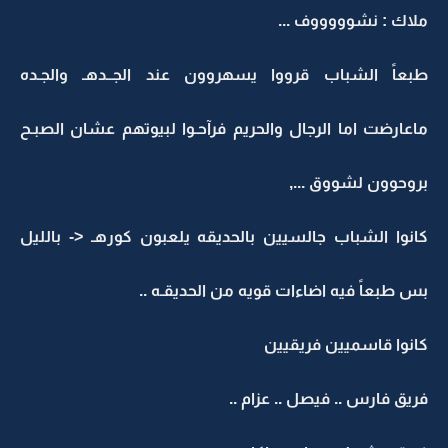
ملاك : نشوووووف ...
طبعاً الشباب قرووا يسهروون عند الجــدهـ والجـده
ماعارضت اما الرجال والحريم فرآحـوا لبيوتهم عشان الصبـح
بروحوون لشووق ...,
كانوا الشباب جالسيين بالحديقه يلعبون كورهـ <- بالليل
بس طبعاً فيه اضاءات قويه من الحديقـه ..
كانوا قاسميين فريقيين
فريق فارس .. فيصل .. عزام ..