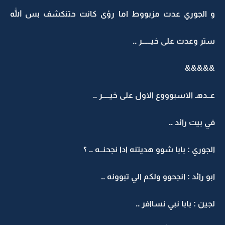
و الجوري عدت مزبووط اما رؤى كانت حتنكشف بس الله
ستر وعدت على خيــــــر ..
&&&&&
عــدهـ الاسبوووع الاول على خيـــــر ..
في بيت رائد ..
الجوري : بابا شوو هديتنه ادا نجحنــه .. ؟
ابو رائد : انجحوو ولكم الي تبوونه ..
لجين : بابا نبي نساافر ..