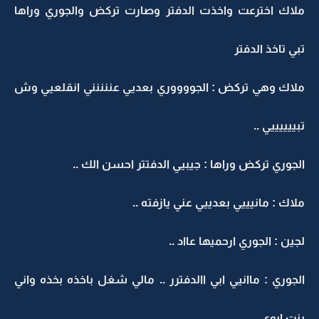
ملاك اخترعت واخذت الدفتر وصارت تركض والجوري وراها
تبي تاخذ الدفتر
ملاك وهي تركض : الجووووري بعديي عننننني انقلعيي وش
تبييييييي ..
الجوري تركض وراها : جيبيي الدفتتر احسن الك ..
ملاك : مانيييي بعدييي عني يازفته ..
لجين : الجوري ارحميها عااد ..
الجوري : ماانيي ابي االدفترر .. مالي شغل باخذه بخذه واني
بنت ابوي ..