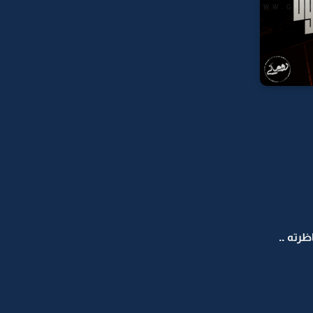
رته ..