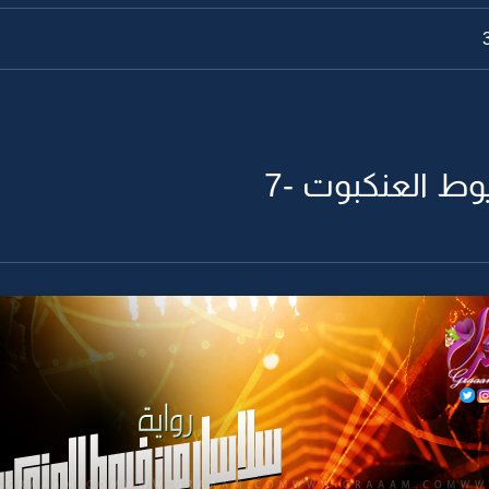
ط العنكبوت -7