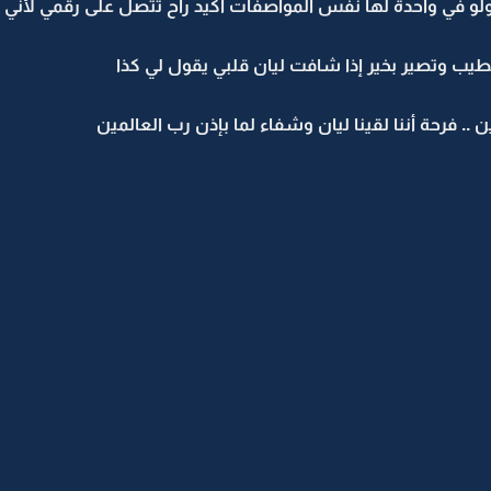
لو في واحدة لها نفس المواصفات أكيد راح تتصل على رقمي لأني نز
 تطيب وتصير بخير إذا شافت ليان قلبي يقول لي كذا
 .. فرحة أننا لقينا ليان وشفاء لما بإذن رب العالمين