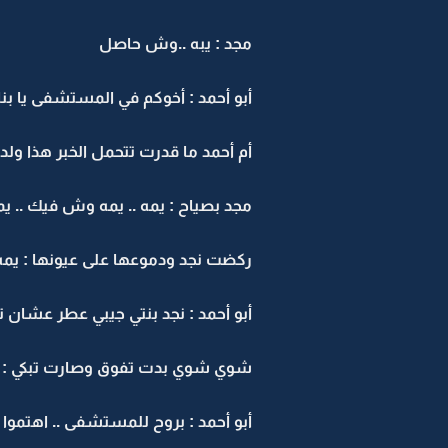
مجد : يبه ..وش حاصل
أبو أحمد : أخوكم في المستشفى يا بنا
أم أحمد ما قدرت تتحمل الخبر هذا ولده
مجد بصياح : يمه .. يمه وش فيك .. يمه
ركضت نجد ودموعها على عيونها : يمه تك
أبو أحمد : نجد بنتي جيبي عطر عشان ت
شوي شوي بدت تفوق وصارت تبكي : ول
أبو أحمد : بروح للمستشفى .. اهتموا ب