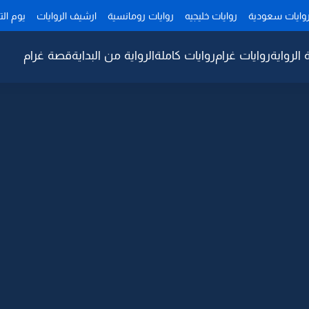
وايات سعودية
روايات خليجيه
روايات رومانسية
ارشيف الروايات
يوم ال
 الرواية
روايات غرام
روايات كاملة
الرواية من البداية
قصة غرام