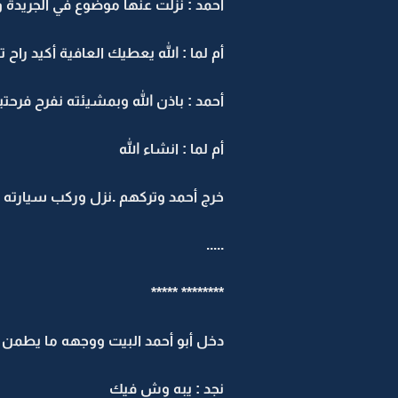
أحمد : نزلت عنها موضوع في الجريدة و
أم لما : الله يعطيك العافية أكيد راح
أحمد : باذن الله وبمشيئته نفرح فرحتين
أم لما : انشاء الله
خرج أحمد وتركهم .نزل وركب سيارته
.....
******** *****
دخل أبو أحمد البيت ووجهه ما يطمن
نجد : يبه وش فيك