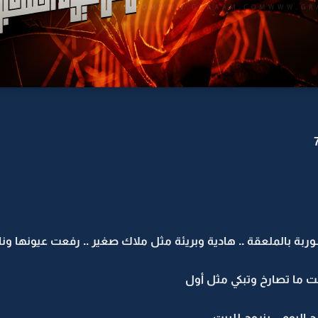
بة بالملعقة .. هادية وبريئة مثل ملاك صغير .. رفعت عيونها وناظ
نت ما تصارخ وتبكي مثل أول
ج اليوم .. بنروح للبيت