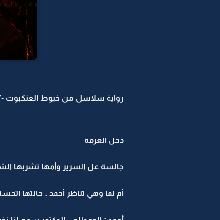
رواية سلاسل من خيوط العنكبوت -7
دخل الغرفة
جالسة عل السرير وأمها تشربها الشور
أم لما وهي تناظر أحمد : حالتها اتحس
أحمد : الحمدلله .. الدكتور سمح لنا نخر