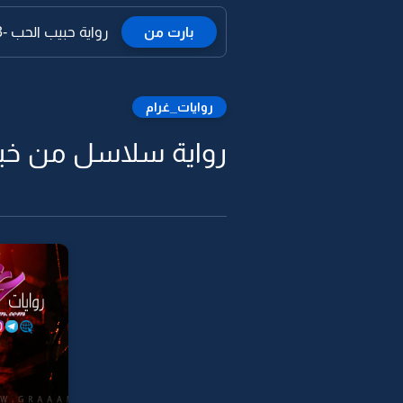
بارت من
رواية حبيب الحب -2
روايات_غرام
رواية سلاسل من خيو