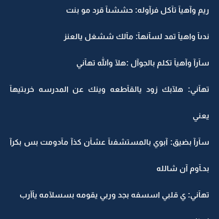
ريم وآهيآ تآكل فرآوله: حششىآ قرد مو بنت
ندىآ واهيآ تمد لسآنهآ: مآلك ششغل يالعنز
سآرآ وآهيآ تكلم بالجوآل :هلآ والله تهآني
تهآني: هلآبك زود يالقآطعه وينك عن المدرسه خربتيهآ
يعني
سآرآ بضيق: آبوي بالمستشفىآ عشآن كذآ مآدومت بس بكرآ
بدـآوم آن شالله
تهآني: ي قلبي اسسفه بجد وربي يقومه بسسلآمه يآآرب