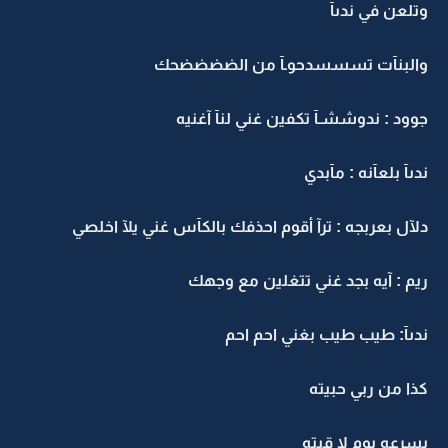
وتلعن في ندىآ
والبنآت تسسسدحوـآ من الضضضضحك
جوود : ندوششـآ تكفين غني لنآ آغنيه
ندىآ بلعآنه : مآبدي
دلآل بعربجه : ترآ أقوم احذفك بالكآس غني يلآ اخلصي
ريم : آيه بجد غني تتغلين مع وجهك
ندىآ: طيب طيب بغني احم احم
كذا من ربي حبيته
بسرعه يوم لا قيته