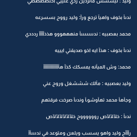
وليد : ليششش مآتردين ردي علييي اخلصصصصي
ندىآ بخوف واهيآ ترجع ورآ: وليد رووح بسسرعه
محمد بعصبيه : ندىىىىىىىآ منهههووو هذذآآآآ ردددي
ندىآ بخوف : هذآ ايه اخو صديقتي ايييه
محمد: وش الميآنه يمسكك كذآ هآآآآآآآآآآآآآ
وليد بعصبيه : مآلك شششغل وروح عني
وجآهآ محمد تهآوشوـآ وندىآ صرخت فرقتهم
ندىآ : خلآلآلآص رووووووح خلآلآلآلآلآلآص
رآآآح وليد واهو يسسب ويلعن ومتوعد في ندىىىآآ