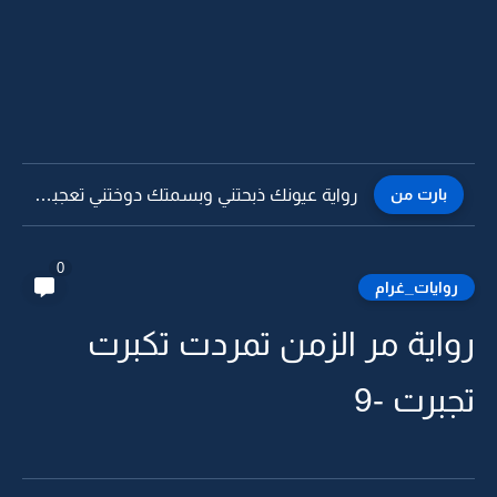
بارت من
رواية عيونك ذبحتني وبسمتك دوختني تعجبني -31
0
روايات_غرام
رواية مر الزمن تمردت تكبرت
تجبرت -9