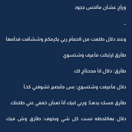
ورآح عشآن مآتحس ججود
..
وعند دلآل طلعت من الحمآم ربي يكرمكم وششآفت قدآمهآ
طآرق ارتبكت مآعرف وشتسوي
طآرق: دلآل انآ مححتآج لك
دلآل مآعرفت وشتسوي: بس مآيصير تشوفني كذـآ
طآرق مسك يدهـآ: وربي ابيك آنآ تعبآن خففي عني طلبتك
دلآل بهاللحظه نست كل شي وبخوف: طآرق وش فيك