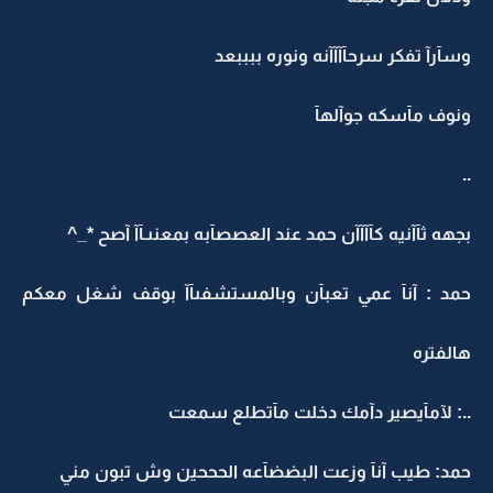
وسآرآ تفكر سرحآآآآنه ونوره ببببعد
ونوف مآسكه جوآلهآ
..
بجهه ثآآنيه كآآآآن حمد عند العصصآبه بمعنىـآآ آصح *_^
حمد : آنآ عمي تعبآن وبالمستشفىآآ بوقف شغل معكم
هالفتره
..: لآمآيصير دآمك دخلت مآتطلع سمعت
حمد: طيب آنآ وزعت البضضآعه الحححين وش تبون مني