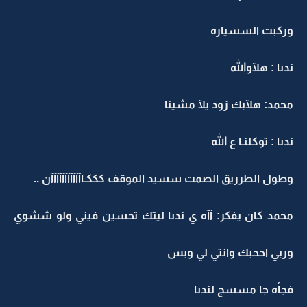
وركبت السسيآره
ندىآ : هلآوالله
محمد: هلآبك زود يلآ مشينآ
ندىآ : توكلنـآ ع الله
وطول الطرريق الصمت سسيد الموقف كككـآآآآآآآآآآآآن ..
محمد كآن يفكر: آآه ي ندىآ ليتك تحسين فيني ولو ششوي
وربي اححبك وانتي لي وبس
فجأه جآ مسسج لندىآ