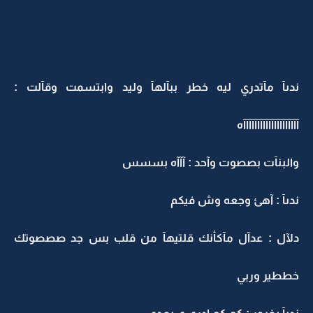
ندىآ مآتدري ليه خطر ببآلهآ وليد وابتسمت وقآلت :
آآآآآآآآآآآآآآآآآآآآه
والبنآت بصصوت وآحد : آآآه بسسس
ندىآ : آهئ وجعه وش فيكم
دلآل : عدآل مآكأنك قلتيهآ من قلب بس جد صصصوتك
خططير وربي