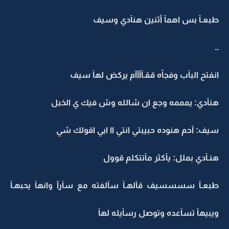
طبعـآ بس اهمآ أثنين هنآدي وسيف
..
انفتح البآب وفجأه ققـآآآآم يركض لهآ سيف
هنآدي: يمممه وجع ان شالله وش فيك ي الخبل
سيف: آحم هنوده حبيبتي انتي اا ابي اقولك شي
هنـآدي بملل: يآكثر مآتتكلم قوول
طبعـآ سسسسيف قآلهـآ سآلفته مع سآرآ وانهآ يحبهـآ
ويبيهآ تسآعده وتوصل رسآيله لهآ