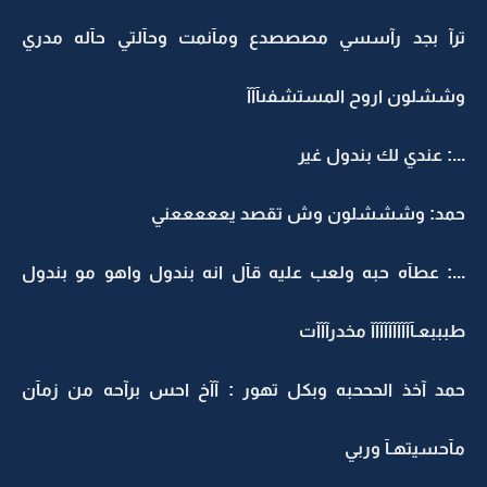
ترآ بجد رآسسي مصصصدع ومآنمت وحآلتي حآله مدري
وششلون اروح المستشفىآآآ
...: عندي لك بندول غير
حمد: وشششلون وش تقصد يعععععني
...: عطآه حبه ولعب عليه قآل انه بندول واهو مو بندول
طبببعـآآآآآآآآآآ مخدرآآآت
حمد آخذ الحححبه وبكل تهور : آآخ احس برآحه من زمآن
مآحسيتهـآ وربي