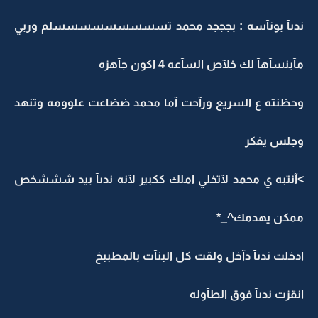
ندىآ بونآسه : بجججد محمد تسسسسسسسسسلم وربي
مآبنسآهآ لك خلآص السآعه 4 اكون جآهزه
وحظنته ع السريع ورآحت آمآ محمد ضضآعت علوومه وتنهد
وجلس يفكر
>آنتبه ي محمد لآتخلي املك ككبير لآنه ندىآ بيد شششخص
ممكن يهدمك^_*
ادخلت ندىآ دآخل ولقت كل البنآت بالمطببخ
انقزت ندىآ فوق الطآوله