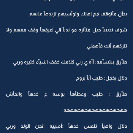
بدآل مآتوقف مع اهلك وتوآسيهم تزيدهآ عليهم
شوف ندىىىآ حيل متأثره مو ندىآ الي اعرفهآ وقف معهم ولآ
تتركهم آنت فآهمني
طآرق ببتسآمه: آآه ي ربي كلآمك خفف اشيآء كثيره وربي
دلآل بخجل: طيب آنآ بروح
طآرق : طيب وعطآهآ بوسه ع خدهآ وانحآش
هههههههههههههههههه
دلآل واهيآ تلمس خدهآ :آمبييه انجن الولد وربي