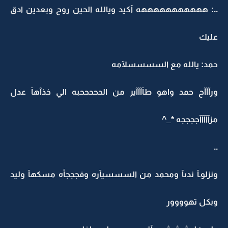
..: هههههههههههه آكيد ويالله الحين روح وبعدين ادق
عليك
حمد: يالله مع السسسسلآمه
ورآآآح حمد واهو طآآآآير من الحححححبه الي خذآهآ عدل
مزآآآآآججججه *_^
..
ونزلوـآ ندىآ ومحمد من السسسيآره وفجججأه مسكهآ وليد
وبكل تهوووور