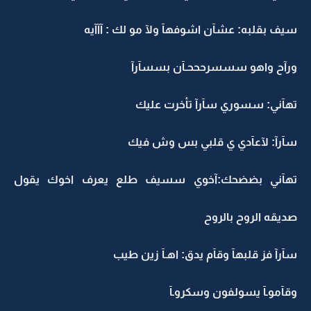
سيف بقلبه: عشآن اشوفهآ ولآ مو لك : آآآيه
ورآح واهو سسسرحححـآن بسسآرآ
تهآني: سسوري سآرآ تأخرت عليك
سآرآ: لآعآدي ي قلبي بس وش فيك
تهآني بضضحك:آخوي سسيف طلع يعرف اخوك يقول
صديقه الروح بالروح
سآرآ فز قلبهآ وقآم يدق: اهـآ زين طيب
وقآموـآ يسولفون وسكروـآ