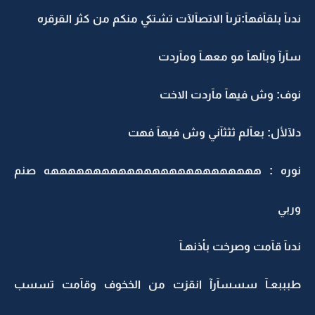
ندىآ بلقآفهآ:ترىآ الاتصآلآت تشتكي منكم من كثر القرقره
سآرآ وبآلهآ مو معهـآ ومآردت
نوف: وش فيهآ مآردت الاخت
دلآلأل: بعآلم ثثثآني وش فيهآ فهت
نوره : هههههههههههههههههههههههههه صنم
وربي
ندىآ قآمت وصرخت بأذنهـآ
طبببعـآ سسسآرآ انقزت من الخخوف وقآمت تسسب