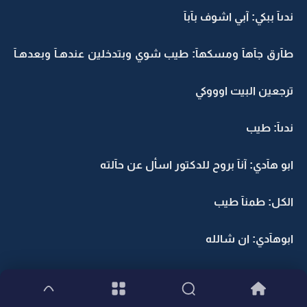
ندىآ ببكي: آبي اشوف بآبآ
طآرق جآهآ ومسكهآ: طيب شوي وبتدخلين عندهـآ وبعدهـآ
ترجعين البيت اوووكي
ندىآ: طيب
ابو هآدي: آنآ بروح للدكتور اسأل عن حآلته
الكل: طمنآ طيب
ابوهآدي: ان شالله
ورآآآح للدككككتور