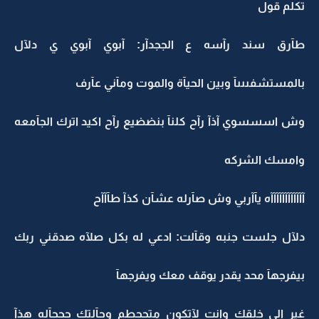
تكلم قول
طآرق سند رآسه ع الججدآر: آبوي آبوي ي دلآل
بالمستشفىىىآ وبين الحيآة والموت ومآني عآرف
وش اسسسوي آذآ رآح كلنآ بنضضيع رآح اكيد اترك الجآمعه
وامسك الشركه
آآآآآآآآآآآآه يآآربي وش صآرله عشآن كذآ طآآآح
دلآل جلست جنبه وقآلت: ادعي له بكل صلآه صدقني ربك
بيفرجهآ محد يقدر يوقف معك ويفرجهآ
غير الي خلقك وانت لآتكون متححطم وحآلتك حححآله هذآ