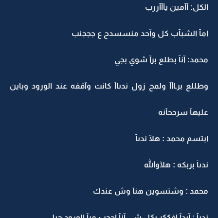
الكل: آآمين يآآآررب
امآ الشبآب كل وآحد منسسدح ع جججنب
محمد: آنآ بطلع برآ شوي بجي
وطللع برـآآآ ولمح زول ندىآآ كآنت وآقفه عند الورود وبآين
عليهآ سرححآنه
ابتسم محمد : هلآ ندىآ
ندىآ بربكه : هلآوالله
محمد : وشتسوين هنآ وش عندك
ندىآ : آبدآ افككر بكل شي آنآ اححب مرآ الورود حيل