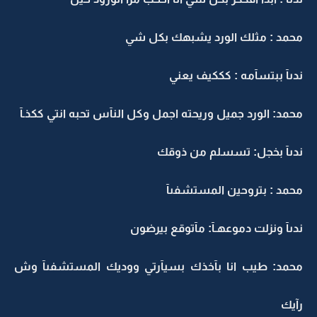
محمد : مثلك الورد يشبهك بكل شي
ندىآ ببتسآمه : كككيف يعني
محمد: الورد جميل وريحته اجمل وكل النآس تحبه انتي ككذـآ
ندىآ بخجل: تسسلم من ذوقك
محمد : بتروحين المستشفىآ
ندىآ ونزلت دموعهـآ: مآتوقع بيرضون
محمد: طيب انا بآخذك بسيآرتي ووديك المستشفىآ وش
رآيك