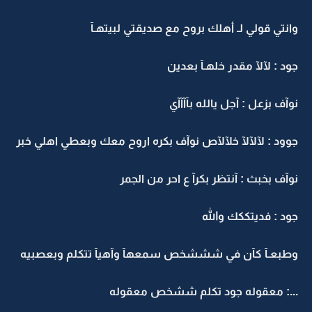
وانتي قولي لـ أهلك بروح مع صديقتي لبيتهـآ
جود : لآلآ مقدر خلهـآ بعدين
نوآف بزعل : آجل يالله بآآآآي
جوود : لآلآلآ خلآلآص نوآف بكره اروح معك وبعطي اهلي خبر
نوآف بخبث : آنتظر بكرآ ع احر من الجمر
جود : فديتككك والله
وطبعـآ كآن في شششخص سمعهآ وآهيآ تتكلم وبعصبيه
...: معقوله جود تكلم ششخص معقوله