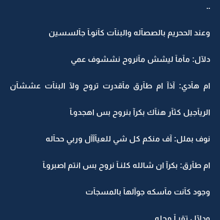
..
وعند الححريم بالصصآله والبنآت كآنوـآ جآلسسين
دلآل: مآمآ ليشش مآنروح نششوف عمي
ام هآدي: آذآ ام طآرق مآقدرت تروح ولآ البنآت عششآن
الريآجيل كثآر هنآك بكرآ بنروح بس اهجدوـآ
نوف بملل: آف منكم كل شي للعيآآآل وربي ححآله
ام طآرق: بكرآ ان شالله كلنـآ نروح بس انتم اصبروـآ
وجود كآنت مآسكه جوآلهآ بالمسجآت
ودلآل تقرـآ مجله