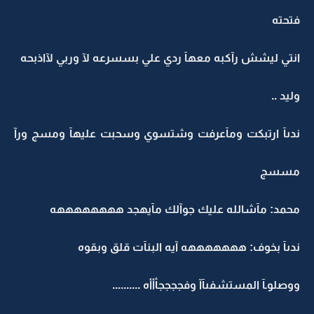
فتحته
انتي ليشش رآكبه معهآ ردي علي بسسرعه لآ وربي لآاذبحه
وليد ..
ندىآ ارتبكت ومآعرفت وشتسوي وسحبت عليهآ ومسج ورآ
مسسج
محمد: مآشالله عليك جوآلك مآيهجد ههههههههه
ندىآ بخوف: هههههههه آيه البنآت قلق وبقوه
ووصلوـآ المستشفىآآ وفججججأأأه ..........