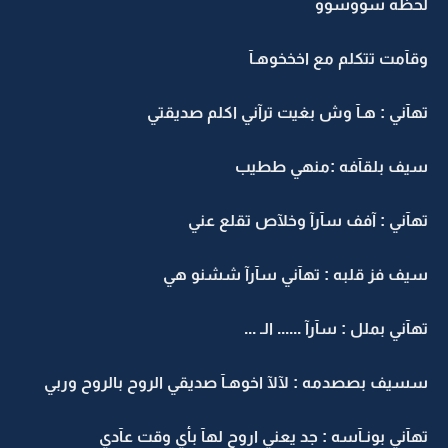
لحظه سووسوو
وقآمت تتكلم مع اخخخوهـآ
تهآني : هـآ وش بغيت ترآني اكلم صديقتي
سيف بلقآفه :منهي ططيب
تهآني : آفف سآرآ وخلآص تقلع عني
سيف فز قلبه : تهآني سآرآ ششنو هي
تهآني بملل : سآرآ ...... الـ ...
سسيف بصصدمه : لآلآ اخوهـآ صديقي الروح بالروح وربي
تهآني بونـآسه : جد يعني اروح لهآ بأي وقت عآدي