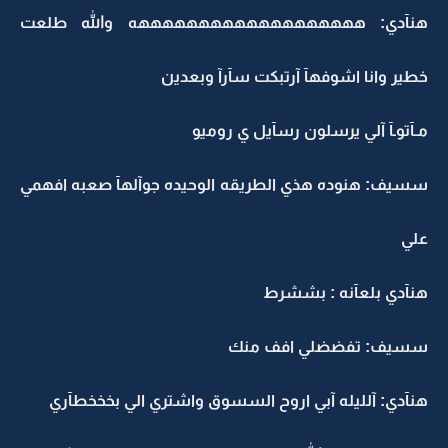
هنآدي: هههههههههههههههههههه والله طلعت
خطير وانا اشوفهآ آرتبكت سآرآ وبعدين
مـآتوـآ آلي يرسلون رسآيل ي روميو
سسيف: هنوده هذي الطريقه الوحيده جوآلهآ صعبه افهمي
علي
هنآدي بلعآنه : بششرط
سسيف: تفضضلي افف منك
هنآدي: آلليله آبي اروح السسوق واشتري الي بخخخطآري