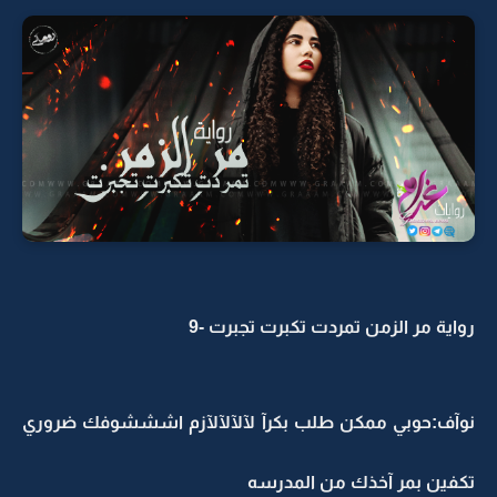
رواية مر الزمن تمردت تكبرت تجبرت -9
نوآف:حوبي ممكن طلب بكرآ لآلآلآلآزم اشششوفك ضروري
تكفين بمر آخذك من المدرسه