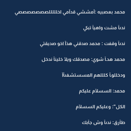
محمد بعصبيه :آمششي قدآمي اخلللللصصصصصصصي
ندىآ مشت واهيآ تبكي
ندىآ وقفت : محمد صدقني هذآ اخو صديقتي
محمد هدـآ شوي: مصدقك ويلآ خلينآ ندخل
ودخللوـآ كلللهم المسستشفىآآ
محمد: السسلآم عليكم
الكل": وعليكم السسلآم
طآرق: ندىآ وش جآبك