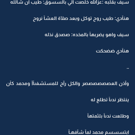
سيف بقلبه :عزالله خلصت الي بالسسوق: طيب ان شالله
هنآدي: طيب روح توكل وبعد صلآة العشآ نروح
سيف واهو يضربهآ بالمخده: صصدق نذله
هنآدي ضضحكت
..
وآذن العصصصصصصر والكل رآح للمستشفىآآ ومحمد كآن
ينتظر ندىآ تطلع له
وطلعت ندىآ بلثمتهآ
ابتسسسم محمد لمآ شآفهـآ