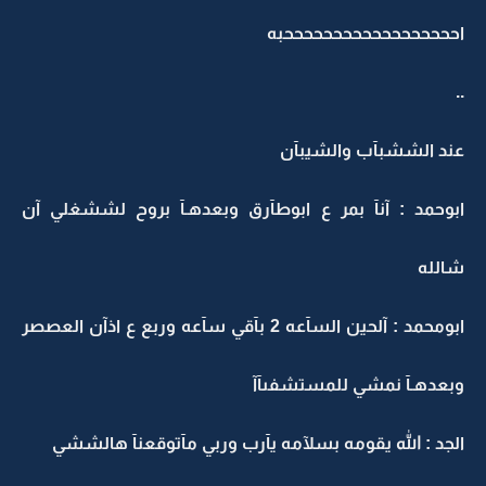
اححححححححححححححححححبه
..
عند الششبآب والشيبآن
ابوحمد : آنآ بمر ع ابوطآرق وبعدهـآ بروح لششغلي آن
شالله
ابومحمد : آلحين السآعه 2 بآقي سآعه وربع ع اذآن العصصر
وبعدهـآ نمشي للمستشفىآآ
الجد : الله يقومه بسلآمه يآرب وربي مآتوقعنآ هالششي