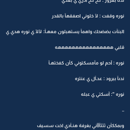
ندىآ بغرور : كح كح ادري ي بعدي
نوره وقفت : لآ خلوني اصفقهآ بالقدر
البنآت بضضحك واهمآ يستهبلون معهـآ: لآلآ ي نوره هدي ي
قلبي ههههههههههههههههه
نوره : آحم لو مآمسكتوني كآن كفختهـآ
ندىآ ببرود : عدـآل ي عنتره
نوره ": آسكتي ي عبله
..
وبمككآن ثثثآآآني بغرفة هنـآدي اخت سسيف