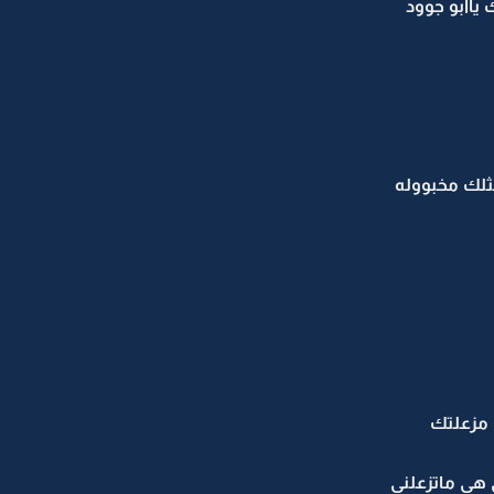
ياابو جوود
ثلك مخبووله
 مزعلتك
 هي ماتزعلني