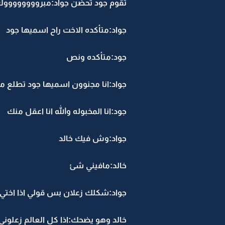
تقوم جود تحضن جواد:مبرووووووووك 
جواد:متأكده الاخت راح اسميها جود
جود:متأكده ونص
جواد:انا مجنوون اسميها جود تطلع م
جود:انا المخبوله والله انا اعقل منك
جواد:وش فيك خالد
خالد:مافيني شئ
جواد:شكلك زعلان بس قولي اذا اختي
خالد وهو يضحك:اذا كل العالم زعلوني