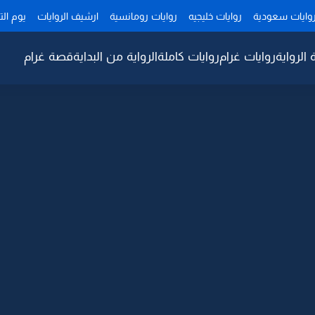
وايات سعودية
روايات خليجيه
روايات رومانسية
ارشيف الروايات
يوم ال
 الرواية
روايات غرام
روايات كاملة
الرواية من البداية
قصة غرام