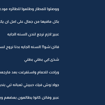
ووصلوا للمطار وطلعوا للطائره مودع
بكل مافيها من جمال على امل ان يكرر
عبير:لازم نرجع لندن السنه الجايه
فاتن:شو!! السنه الجايه بدنا نروح لس
شذى:ايي بطني بطني
وراحت للحمام واستفرغت بعد مارجع
جواد:وش فيك حبيبتي تعبانه تبي بند
عبير وفاتن كانوا يطالعون بعضهم و