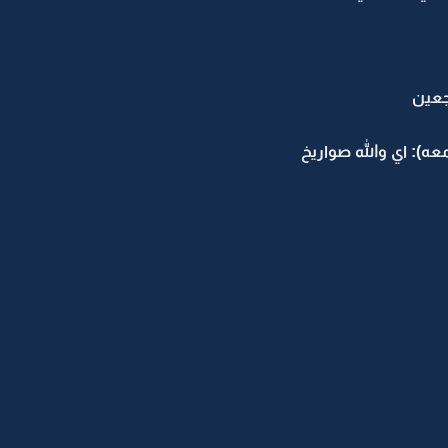
جعين
عه): اي والله صواريخ