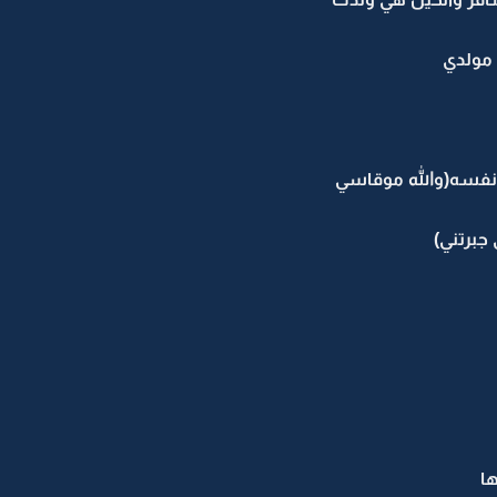
 مولدي
 نفسه(والله موقاسي
جبرتني)
ها