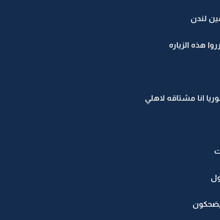
ين لندن
وا هذه الزياره
وريا انا مشتاقه لاهلي
ت
ول
يضحكون