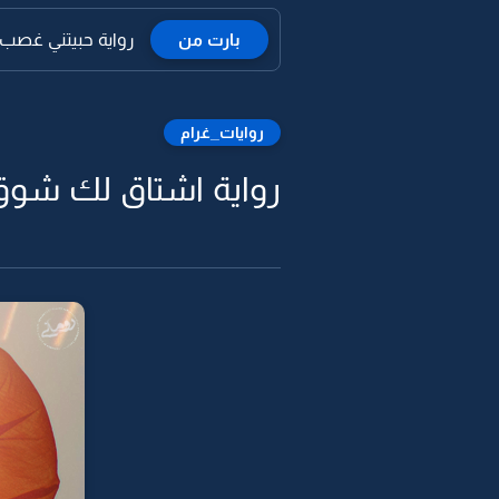
بارت من
رواية حبيتني غصب
روايات_غرام
رواية اشتاق لك شوق -