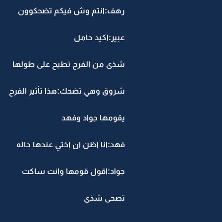
رهف:انتم وش فيكم تضحكوون
عبير:اكيد حامل
شذى من الفرح تطيح على طولها
شروق وهي تضحك:هذا تأثير الفرح
يقومها جواد وفهد
فهد:انا اظن ان اختي عندها حاله
جواد:اقول قومها وانت ساكت
تصحى شذى