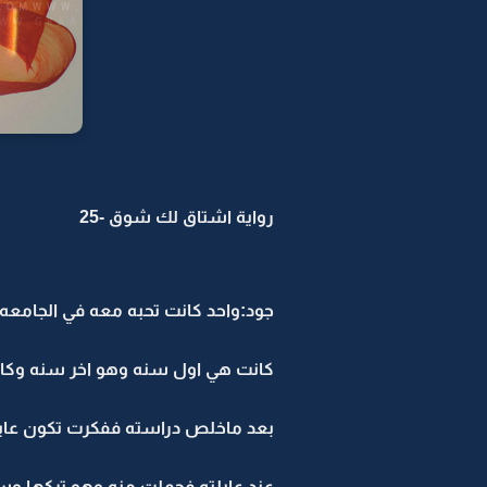
رواية اشتاق لك شوق -25
جود:واحد كانت تحبه معه في الجامعه 
كانت هي اول سنه وهو اخر سنه وكان 
بعد ماخلص دراسته ففكرت تكون عايل
عند عايلته فحملت منه وهو تركها وس