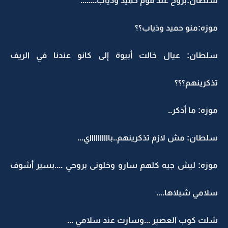
سلطان:بروح عند قوم حميد وذياب........
موزه:منو حميد وذياب؟؟
سلطان: عيال خالت أبيوة إلى كانو عندنا في الريف
تذكرينهم؟؟؟
موزه: ما أذكر..
سلطان: مش لازم تذكرينهم..بااااااااااي...
موزه: ليش جيه كلهم سارو وخلونى بروحي ....بسير أشوف
سلامي شبلاها....
شلت كوب العصير ...وسارت عند سلامي ...