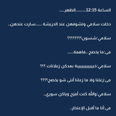
الساعة 12:15..........الظهر.....
دخلت سلامي وتشوفهن عند الدريشة ......سارت عندهن..
سلامي:شسون؟؟؟؟؟؟؟؟
مى:ما يخصج ..فاهمة......
سلامي:خييييييييييبة بعدكن زعلانات ؟؟؟
مى:زعلنا ولا ما زعلنا أنتى شو يخصج؟؟؟؟
سلامي:والله كنت أمزح وياكن سوري..
مى:أنا ما أقبل الإعتذار..