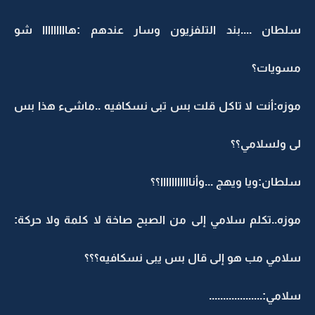
سلطان ....بند التلفزيون وسار عندهم :هااااااااا شو
مسويات؟
موزه:أنت لا تاكل قلت بس تبى نسكافيه ..ماشىء هذا بس
لى ولسلامي؟؟
سلطان:ويا ويهج ...وأنااااااااااا؟؟
موزه..تكلم سلامي إلى من الصبح صاخة لا كلمة ولا حركة:
سلامي مب هو إلى قال بس يبى نسكافيه؟؟؟
سلامي:...................