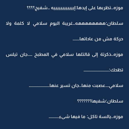
موزه..تظربها على إيدها:إييييييييييييه ..شفيج؟؟؟؟
سلطان:ههههههههه..غريبة اليوم سلامي لا كلمة ولا
حركة مش من عاداتها......
موزه..ذكرتة إلى قالتلها سلامي في المطبخ ....جان تيلس
تظحك:......................
سلامي...عصبت منها..جان تسير عنها..................
سلطان:شفيها؟؟؟؟؟؟؟
موزه..يالسة تاكل: ما فيها شىء.........