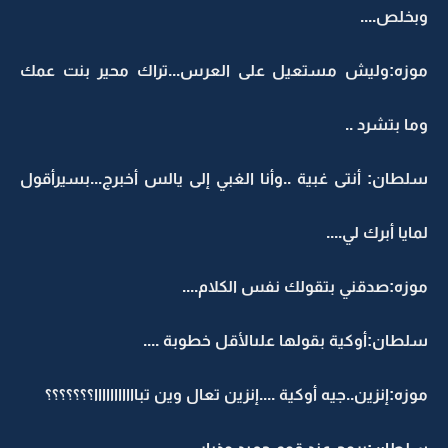
وبخلص....
موزه:وليش مستعيل على العرس...تراك محير بنت عمك
وما بتشرد ..
سلطان: أنتى غبية ..وأنا الغبي إلى يالس أخبرج...بسيرأقول
لمايا أبرك لي....
موزه:صدقني بتقولك نفس الكلام....
سلطان:أوكية بقولها علىالأقل خطوبة ....
موزه:إنزين..جيه أوكية ....إنزين تعال وين تبااااااااااا؟؟؟؟؟؟؟