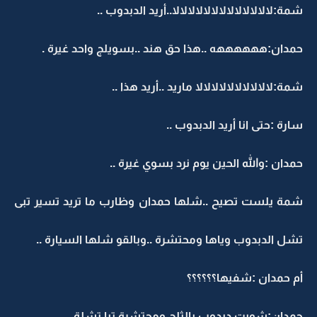
شمة:لالالالالالالالالالالالالا..أريد الدبدوب ..
حمدان:ههههههه ..هذا حق هند ..بسويلج واحد غيرة .
شمة:لالالالالالالالالالا ماريد ..أريد هذا ..
سارة :حتى انا أريد الدبدوب ..
حمدان :والله الحين يوم نرد بسوي غيرة ..
شمة يلست تصيح ..شلها حمدان وظارب ما تريد تسير تبى
تشل الدبدوب وياها ومحتشرة ..وبالقو شلها السيارة ..
أم حمدان :شفيها؟؟؟؟؟؟
حمدان:شويت دبدوب بالثلج ومحتشرة تبا تشلة ..