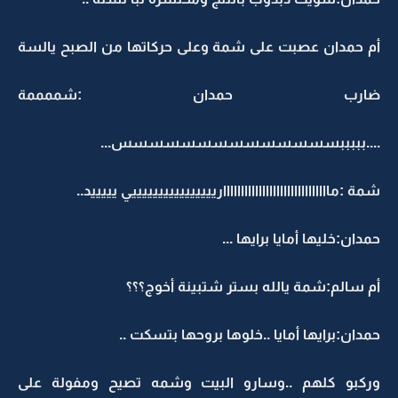
أم حمدان عصبت على شمة وعلى حركاتها من الصبح يالسة
ضارب حمدان :شممممة
....بببببسسسسسسسسسسسسسس...
شمة :ماااااااااااااااااااااااااااااارييييييييييييييييي يييييد..
حمدان:خليها أمايا برايها ...
أم سالم:شمة يالله بستر شتبينة أخوج؟؟؟
حمدان:برايها أمايا ..خلوها بروحها بتسكت ..
وركبو كلهم ..وسارو البيت وشمه تصيح ومفولة على