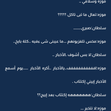
موزه وسلامي ..
موزه:تعال ما تبى تاكل ؟؟؟؟؟
سلطان:صبري........
موزه:مخس تلفزيونهم ...ما عيبنى شى ءفيه ..كلة بايخ..
سلطان:لا بس أشوف .الأخبار ..
موزه:اففففففففففف..يالأخبار ..أكره الأخبار .....يوم أسمع
الأخبار إييني إكتئاب .
سلطان:هههههههه إكتئاب بعد إييج؟؟
موزه:لا تتخبر ...