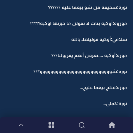
نورة:سخيفة من شو بيغما علية ؟؟؟؟؟؟
موزوه:أوكية بنات لا تقولن ما خبرتها اوكية؟؟؟؟؟
سلامي:أوكية قوليلها..يالله
موزه:أوكية ....تعرفن أنهم يقربولنا؟؟؟
نورة:شووووووووووووووووووووووووووو؟؟؟
موزه:قتلج بيغما عليج...
نورة:كملي...
موزه:وبعد كانو يرانا يوم كنا في الريف...