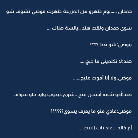
حمدان .....يوم ظهرو من المزرعة ظهرت موضي تشوف شو
سوى حمدان ولقت هند ..يالسة هناك ...
موضى:شو هذا ؟؟؟؟
هند:لا تكلمينى ما حبج.....
موضى:ولا أنا أموت عليج......
هند:أخو شمة أحسن عنج ..شوى دبدوب وايد حلو سواه..
موضى:عادي منو ما يعرف يسوي؟؟؟؟؟؟
أم خالد ...عند باب البيت ...