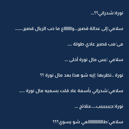
نورة:شدراني؟؟...
سلامي:إلى عدالة قصير...واااااااع ما حب الريال قصير.......
مى:مب قصير عادي طولة ....
سلامي :بس مال نورة أحلى ...
نورة ..تظربها :إيه شو هذا بعد مال نورة ؟؟
سلامي:شدراني بأسمة عاد قلت بسميه مال نورة .....
نورة:جببببببب....عنلاتج ...
سلامي:طاااااااااااالعي شو يسوي؟؟؟