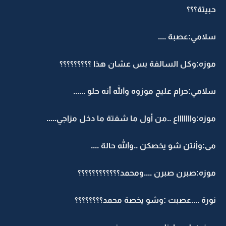
حبيتة؟؟؟
سلامي:عصبة ....
موزه:وكل السالفة بس عشان هذا ؟؟؟؟؟؟؟؟؟
سلامي:حرام عليج موزوه والله أنه حلو ......
موزه:واااااااع ..من أول ما شفتة ما دخل مزاجي.....
مى:وأنتن شو يخصكن ..والله حالة ....
موزه:صبرن صبرن ....ومحمد؟؟؟؟؟؟؟؟؟؟؟؟
نورة ....عصبت :وشو يخصة محمد؟؟؟؟؟؟؟؟