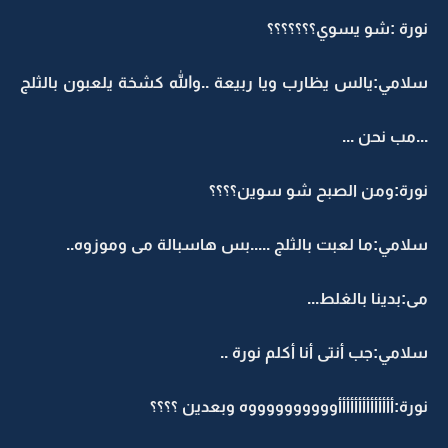
نورة :شو يسوي؟؟؟؟؟؟؟
سلامي:يالس يظارب ويا ربيعة ..والله كشخة يلعبون بالثلج
...مب نحن ...
نورة:ومن الصبح شو سوين؟؟؟؟
سلامي:ما لعبت بالثلج .....بس هاسبالة مى وموزوه..
مى:بدينا بالغلط...
سلامي:جب أنتى أنا أكلم نورة ..
نورة:أأأأأأأأأأأأأأووووووووووه وبعدين ؟؟؟؟