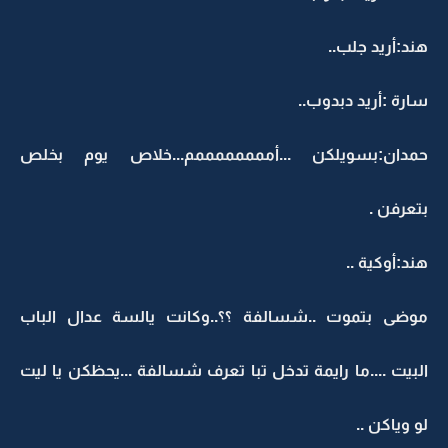
هند:أريد جلب..
سارة :أريد دبدوب..
حمدان:بسويلكن ...أممممممممم...خلاص يوم بخلص
بتعرفن .
هند:أوكية ..
موضى بتموت ..شسالفة ؟؟..وكانت يالسة عدال الباب
البيت ....ما رايمة تدخل تبا تعرف شسالفة ...يحظكن يا ليت
لو وياكن ..