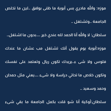
موزه: والله مادري بس أبوية ما ظنى بوافق ..لين ما تخلص
الجامعة ..وتشتغل ..
سلطان: لا والله أنا الحمد لله عندي خير ....بدون ما اشتغل..
موزه:أبوية يوم يقول أنك تشتغل مب عشان ما عندك
فلوس ولا شى ء..يريدك تكون ريال وتعتمد على نفسك
وتكون خلاص ما تحاتي دراسة ولا شىء ....يعني مثل حمدان
وحمد وسعيد ..
سلطان:أوكية أنا شو قلت بكمل الجامعة ما بقي شىء