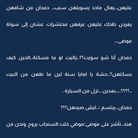
عليهن..يهال ماحد يسويلهن سبب.. حمدان من شافهن
يغردن ظحك عليهن عرفهن محتشرات عشان إلى سوتة
موضى...
حمدان أنا شو سويت؟؟..ياليت لو ما مسكتة..الحين كيف
بسكتهن؟..حشة يا امايا سنة لين ما ظهن من البيت
..؟؟؟؟....بعدين ..نزل من السيارة .
حمدان..يبتسم :..ليش صيحهن؟؟؟
هند..تأشر على موضى:موضي خلت السنجاب يروح ونحن من