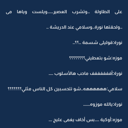
على الطاولة ..وتشرب العصير.....ويلست وياها مى
..ولحقتها نورة..وسلامي عند الدريشة ..
نورة:قوليلى شسمة ..؟؟..
موزه:شو بتعطيني؟؟؟؟؟؟؟؟
نورة:أففففففف ماحب هالأسلوب ....
سلامي:ههههههه..شو تتحسبين كل الناس مثلي؟؟؟؟؟؟؟
نورة:يالله موزوه......
موزه:أوكية ....بس أخاف يغمى عليج ...