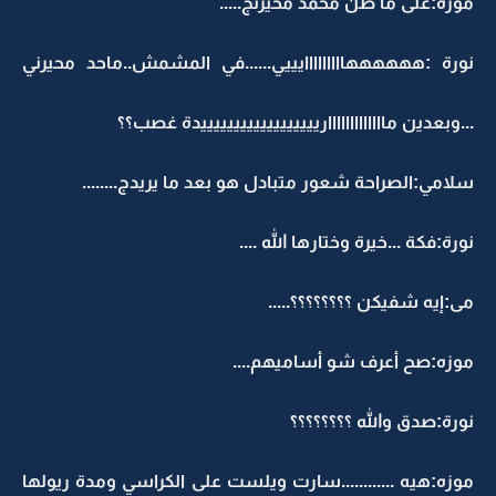
موزه:على ما ظن محمد محيرنج.....
نورة :ههههههااااااااايييي......في المشمش..ماحد محيرني
...وبعدين مااااااااااااارييييييييييييييييييدة غصب؟؟
سلامي:الصراحة شعور متبادل هو بعد ما يريدج........
نورة:فكة ...خيرة وختارها الله ....
مى:إيه شفيكن ؟؟؟؟؟؟؟؟.....
موزه:صح أعرف شو أساميهم....
نورة:صدق والله ؟؟؟؟؟؟؟؟
موزه:هيه ............سارت ويلست على الكراسي ومدة ريولها