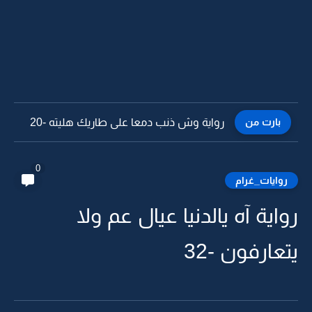
بارت من
رواية وش ذنب دمعا على طاريك هليته -19
0
روايات_غرام
رواية آه يالدنيا عيال عم ولا
يتعارفون -32