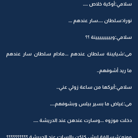
سلامي:أوكية خلاص ....
نورة:سلطان ....سار عندهم ...
سلامي:وييييييييينة ؟؟
مى:شيايبنة سلطان عندهم ...مادام سلطان سار عندهم
ما ريد أشوفهم..
سلامي:أبركها من ساعة زولي عني..
مى:غياض ما بسير بيلس وبشوفهم....
دخلت موزوه ...وسارت عندهن عند الدريشة ....
موزه:شسالفة ليش كلكن يالسات عند الدريشة ؟؟؟؟؟؟؟؟؟؟