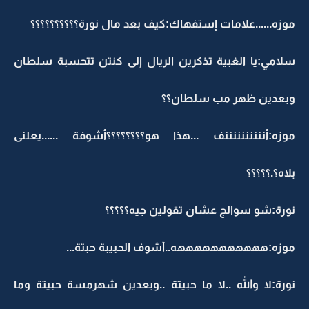
موزه......علامات إستفهاك:كيف بعد مال نورة؟؟؟؟؟؟؟؟؟؟
سلامي:يا الغبية تذكرين الريال إلى كنتن تتحسبة سلطان
وبعدين ظهر مب سلطان؟؟
موزه:أننننننننننف ...هذا هو؟؟؟؟؟؟؟؟أشوفة ......يعلنى
بلاه؟.؟؟؟؟؟
نورة:شو سوالج عشان تقولين جيه؟؟؟؟؟
موزه:هههههههههههه..أشوف الحبيبة حبتة...
نورة:لا والله ..لا ما حبيتة ..وبعدين شهرمسة حبيتة وما