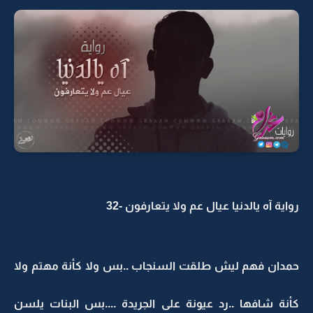
رواية آه يالدنيا عيال عم ولا يتعارفون -32
حمدان فهم ليش طلقت السنجاب ..بس ولا كأنة مهتم ولا
كأنة شافها ..رد عيونة على الجريدة ....بس البنات يلسن