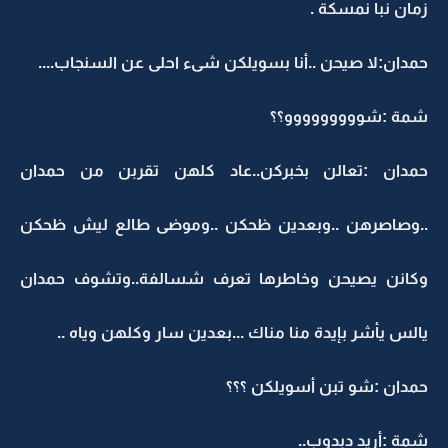
زمان نبا نمسكة .
حمدان:لا صيحن ..أنا بسويلكن شىء احلى عن السنجاب....
شمة :شووووووووو؟؟
حمدان :تعالن بخبركن..عاد كلهن تقربن من حمدان
..وصاصرهن ..وبعدين ظحكن ..وموضى طالع ليش ظحكن
وكانن يصيحن وخاطرها تعرف شسالفة..وتشوف حمدان
يالس يأشر بإيدة منا مناك ...بعدين سار وكلهن وياه ..
حمدان :شو تبن أسويلكن ؟؟؟
شمة :أريد دبدوب..