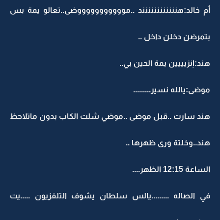
أم خالد:هنننننننننننند ..موووووووووووضى..تعالو يمة بس
بتمرضن دخلن داخل ..
هند:إنزيييين يمة الحين بي..
موضى:يالله نسير.........
هند سارت ..قبل موضى ..موضي شلت الكاب بدون ماتلاحظ
هند..وخلتة ورى ظهرها ..
الساعة 12:15 الظهر....
في الصاله .........يالس سلطان يشوف التلفزيون .....يت