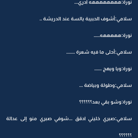
نورة:ههههههههه أدري...
سلامي:أشوف الحبيبة يالسة عند الدريشة ..
نورة:هههههه.....
سلامي:أحلى ما فيه شعرة .......
نورة:ويا ويهج ......
سلامي:وطولة وبياضة ...
نورة:وشو بقي بعد؟؟؟؟؟؟
سلامي:صبري خليني ادقق ...شوفي صبري منو إلى عدالة
؟؟؟؟؟؟