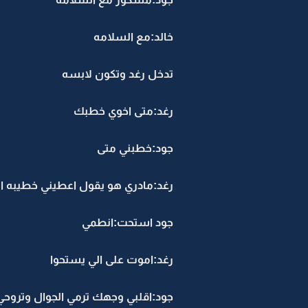
خالد:مع السلامه
تدخل رغد وتكون لابسه
رغد:متى اخوي خطبك
جود:خطبني متى
رغد:مادري هو يقول اعطيني خطيبه 
جود استحت:انطمي
رغد:اموت على الي يستحوا
جود:اقلبي وجهك ترمي الجوال وتروحي