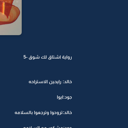
رواية اشتاق لك شوق -5
خالد: رايحين الاستراحه
جود:ايوا
خالد:تروحوا وترجعوا بالسلامه
جود:مشكور مع السلامه