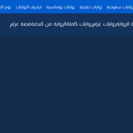
وايات سعودية
روايات خليجيه
روايات رومانسية
ارشيف الروايات
يوم ال
 الرواية
روايات غرام
روايات كاملة
الرواية من البداية
قصة غرام