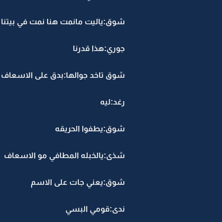
شوق:ياليت مانمت هنا نمت في بيتنا
جوري:هذا قدرنا
شوق تاخد جوالها:بدق على الاسعاف
رغد:ليه
شوق:يطفوا الحريقه
شذى:يالخبله المطافي مو الاسعاف
شوق:يعني جات على الاسم
ندى:قومي البسي