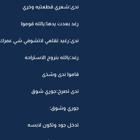
ندى:شعري قطعتيه وخري
رغد بعدت يدها:يالله قوموا
ندى:رغيد تقلعي لاتشوفي شي عمرك
رغد:يالله بنروح الاستراحه
قاموا ندى وشذى
ندى تصرخ:جوري شوق
جوري وشوق:
تدخل جود وتكون لابسه