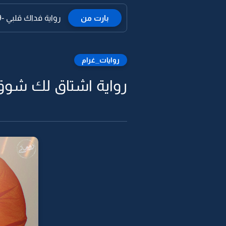
بارت من
رواية فداك قلبي -9
روايات_غرام
رواية اشتاق لك شوق 