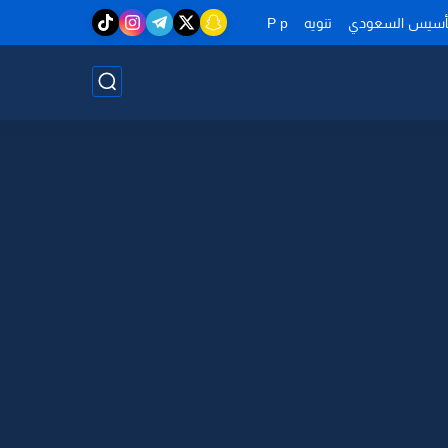
تأسيس السعودي
تنويه
P p