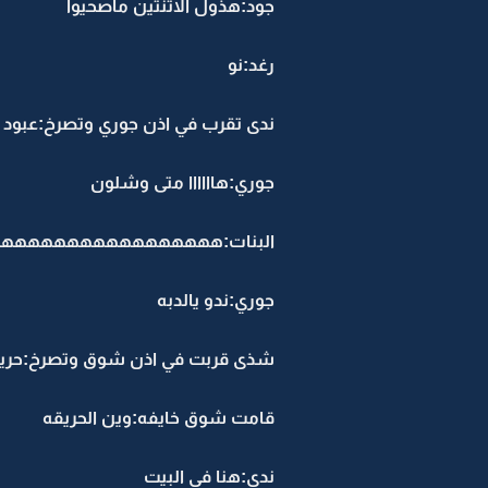
جود:هذول الاثنتين ماصحيوا
رغد:نو
ندى تقرب في اذن جوري وتصرخ:عبود
جوري:هاااااا متى وشلون
البنات:ههههههههههههههههه
جوري:ندو يالدبه
شذى قربت في اذن شوق وتصرخ:حريق
قامت شوق خايفه:وين الحريقه
ندى:هنا في البيت