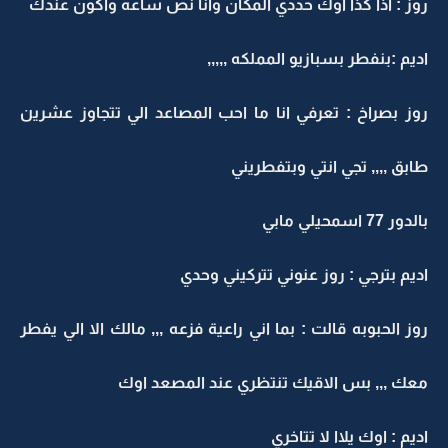
روز : اذا كذا اوك حددي المكان وانا نص ساعه واكون عندك
اديم :بنفطر بسبازيو المملكه ,,,,,
روز بصراخ : تعرفي انا ما احب المصاعد الي تتجاوز عشرين
طابق ,,,, تجي انتي وبتفطريني
بالدور 77 اسمحيلي مابي
اديم بترجي : روز عنوني تتركيني وحدي
روز الحبوبه قالت : بما اني راعية فزعه ,,, مالك الا الي يفطر
معك ,,, بس الاقيك تنتظري عند المصعد اوك
اديم : اوك يلاا لا تتاخري