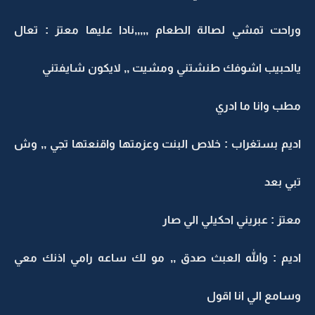
وراحت تمشي لصالة الطعام ,,,,,نادا عليها معتز : تعال
يالحبيب اشوفك طنشتني ومشيت ,, لايكون شايفتني
مطب وانا ما ادري
اديم بستغراب : خلاص البنت وعزمتها واقنعتها تجي ,, وش
تبي بعد
معتز : عبريني احكيلي الي صار
اديم : والله العبث صدق ,, مو لك ساعه رامي اذنك معي
وسامع الي انا اقول