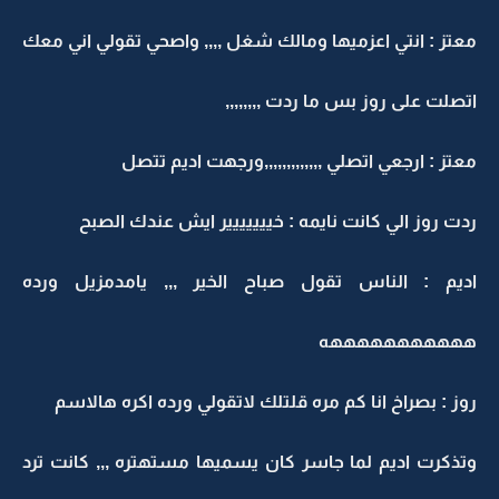
معتز : انتي اعزميها ومالك شغل ,,,, واصحي تقولي اني معك
اتصلت على روز بس ما ردت ,,,,,,,,
معتز : ارجعي اتصلي ,,,,,,,,,,,,,ورجهت اديم تتصل
ردت روز الي كانت نايمه : خييييييير ايش عندك الصبح
اديم : الناس تقول صباح الخير ,,, يامدمزيل ورده
هههههههههههه
روز : بصراخ انا كم مره قلتلك لاتقولي ورده اكره هالاسم
وتذكرت اديم لما جاسر كان يسميها مستهتره ,,, كانت ترد