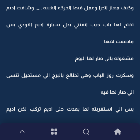
وكيف معتز اتجرا وعمل فيها الحركه الغبيه ,,,,, وشافت اديم
تفتح لها باب جيب انفنتي بدل سيارة اديم الاودي بس
مادققت لانها
مشغوله بالي صار لها اليوم
وسكرت روز الباب وهي تطالع بالبرج الي مستحيل تنسى
الي صار لها فيه
بس الي استغربته لما بعدت حتى اديم تركب لكن اديم
سكرت الباب ,,,,,وفتحت باب الراكب الامامي