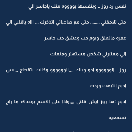
نفس رد روز ,, وبنفسها يووووه منك ياجاسر الي
متى تلاحقني ,,,,,,,, حتى مع صاحباتي اتذكرك ,,, اااه ياقلبي الي
عمره ماتعلق ويوم حب وعشق حب جاسر
الي معتبرني شخص مستهتر ومنفلت
روز : الوووووو ادو وينك ,,,,الوووووو وكانت بتقطع ,,,بس
اديم انتبهت وردت
اديم :ها روز ايش قلتي ,,,,واذا على الاسم بوعدك ما راح
تسمعيه