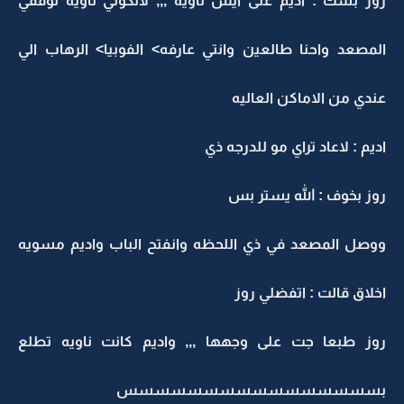
روز بشك : اديم على ايش ناويه ,,, لاتكوني ناويه توقفي
المصعد واحنا طالعين وانتي عارفه> الفوبيا> الرهاب الي
عندي من الاماكن العاليه
اديم : لاعاد تراي مو للدرجه ذي
روز بخوف : الله يستر بس
ووصل المصعد في ذي اللحظه وانفتح الباب واديم مسويه
اخلاق قالت : اتفضلي روز
روز طبعا جت على وجهها ,,, واديم كانت ناويه تطلع
بسسسسسسسسسسسسسسسس