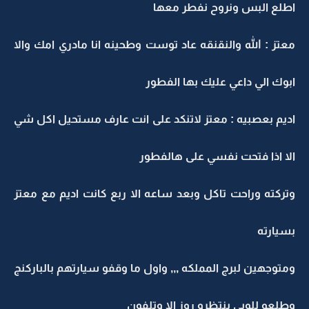
اطلع البس ونروح نفطر معها
معتز : الله والنقنقه عاد توست وطحينه انا مادري امك والا
ابوك الي داعي عليك بها الفطور
اديم بعصبيه : معتز لاتنكد على انت عارف مستحيل اكل شي
الا اذا فتحت نفسي على هالفطور
وتركته وراحت تاكل وبعد ساعه الا ربع كانت اديم مع معتز
بسيارته
ومتوجهين لبرج المملكه ,,, واول ما وقفو سيارتهم بالباركنج
وطلعو للوبي ينتظرو روز الا وتلفون