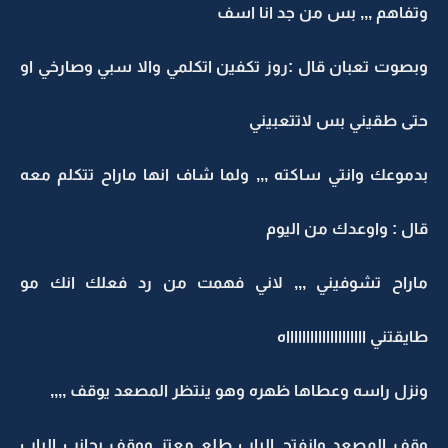
وتفاهم ,,, بس من جد انا اسف
وبصوت تعبان قال :روز تكفين اتكلمي والا سبي وصارخي او
حتى طقيني بس لاتتعبيني
بدموعك وانتي ساكته ,,, ولما شاف انها ماراح تتكلم معه
قال : واوعدك من اليوم
ماراح تشوفيني ,,, لاني فهمت من رد فعلك انك مو
طايقتني ااااااااااااااااااااه
ونزل راسه وعطاها ظهره وهو ينتظر المصعد يوقف ,,,,
وقف المصعد وانفتح الباب طلع معتز ووقف بجانب الباب