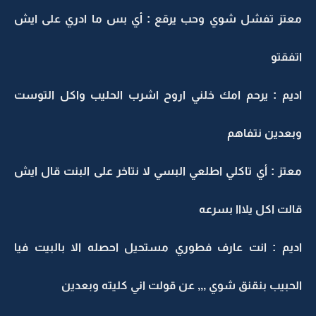
معتز تفشل شوي وحب يرقع : أي بس ما ادري على ايش
اتفقتو
اديم : يرحم امك خلني اروح اشرب الحليب واكل التوست
وبعدين نتفاهم
معتز : أي تاكلي اطلعي البسي لا نتاخر على البنت قال ايش
قالت اكل يلااا بسرعه
اديم : انت عارف فطوري مستحيل احصله الا بالبيت فيا
الحبيب بنقنق شوي ,,, عن قولت اني كليته وبعدين