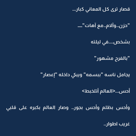
قصار ترى كل المعاني كبار...
"حزن..وآلام..مع آهات"ـــــ
بشخص....في ليلته
"بالفرح مشهور"
يجامل ناسه "ببسمه" ويبكي داخله "إعصار"
أحس...<العالم أتلخبط>
وأحس بظلم وأحس بجور.. وصار العالم بكبره على قلبي
غريب اطوار..