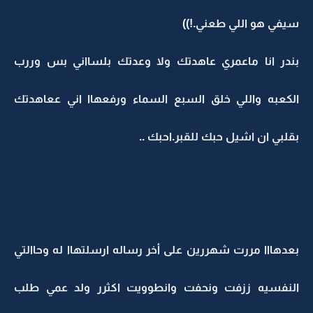
سيفي هو اللي طعني.!))
بندر انا ماعمري عاهدتك ولا وعدتك بلسااني بس وررب
الكعبه واللي خلق السبع السماء ورفعهاا اني ععاهدتك
بقلبي ان اشيل حبك للقبر.احبك ..
بعدهااا مررت شهررين على أخر رساله ارسلتهاا له وحاالتي
النفسيه ززفت ونحفت وانطوويت اكثرر ولد عمي طلب