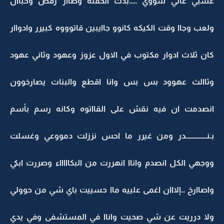
عشبي عالي شووي ....بدت الحفله وصاار رقص وخباال
ولعب وجاا وقت الكيكه كانوو جاايبين قاتوووه كبيرر وادواار
كان ثلاث ادوار مكتوب في الاول عزوز وعهود وثاني عهود
وثاالث عهوود بس بس وانا اقطع والبنات يصارخوون
انصدمت ان فيه نقش على القااتوه وكانه رسم بأسم
بـنــــــــــــــدر ومن غيرر ما احس نززلت دمووعي وغسلت
ووجهي الكل انصدم واناا انهررت من البكاااااء وصررت ابكي
واصاارخ ..إلااان اغمى علييه ماا حسييت باي شي من حوولي
ولا درريت عن شي صحيت واناا في المستشفى وفي يدي