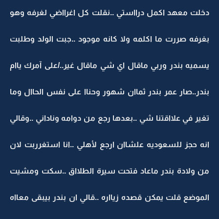
دخلت معهد اكمل درااستي ..نقلت كل اغرااضي لغرفه وهو
بغرفه صررت ما اكلمه ولا كانه موجود ..جبت الولد وطلبت
يسميه بندر وربي ماقال اي شي ماقال غير../على آمرك ياام
بندر..صار عمر بندر ثماان شهور وحناا على نفس الحاال وما
تغير في علااقتنا شي ..بعدها رجع من دوامه وناداني ..وقالي
انه حجز للسعوديه علشاان ارجع لأهلي ..انا استغرربت لان
من ولادة بندر ماعاد فتحت سيرة الطلااق ..سكت ومشيت
الموضع قلت يمكن قصده زيااره ..قالي ان بندر بيبقى معااه