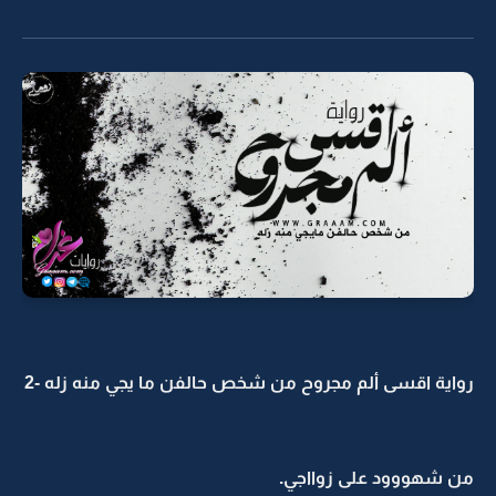
رواية اقسى ألم مجروح من شخص حالفن ما يجي منه زله -2
من شهووود على زوااجي.