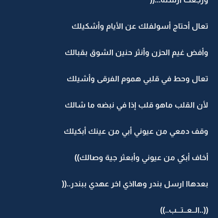
تعال أحتاج أسولفلك عن الأيام وأشكيلك
وأفض غيم الحزن وأنثر حنين الشوق بقبالك
تعال وحط في قلبي هموم الفرقى وأشيلك
لأن القلب ماهو قلب إذا في نبضه ما شالك
وقف دمعي من عيوني أبي من عينك أبكيلك
أخاف أبكي من عيوني وأبعثر جية وصالك))
بعدهاا ارسل بندر وهااذي اخر عهدي ببندر..((
((..الــعــتـــب..))