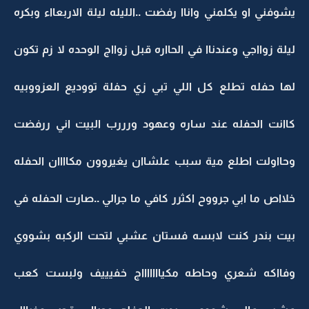
يشوفني او يكلمني واناا رفضت ..الليله ليلة الاربعااء وبكره
ليلة زوااجي وعندناا في الحااره قبل زوااج الوحده لا زم تكون
لها حفله تطلع كل اللي تبي زي حفلة تووديع العزووبيه
كاانت الحفله عند ساره وعهود ورررب البيت اني ررفضت
وحااولت اطلع مية سبب علشاان يغيروون مكاااان الحفله
خلااص ما ابي جرووح اكثرر كافي ما جرالي ..صارت الحفله في
بيت بندر كنت لابسه فستان عشبي لتحت الركبه بشووي
وفااكه شعري وحاطه مكياااااااج خفيييف ولبست كعب