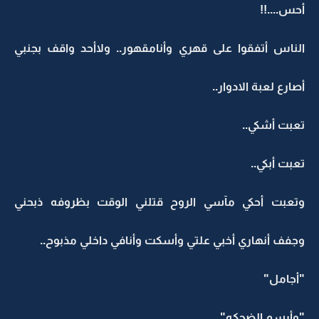
أحس....!!
الناس أتفقوا على قهري وأنامقهور.. ولاأحد واقف بجنبي
أصارع لعبة الادوار..
تعبت أشكي..
تعبت أبكي..
وتعبت أحكي مآسي الروح قتلني الوقت بظروفه ذبحني
وجفف أنهاري أخبي علتي وأسكت وأنافي داخلي مذبوح..
"أجامل"
"وأرسم الضحكه"