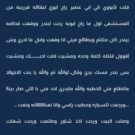
قلت لأبووي اني ابي عصير راح ابوي لبقااله قرريبه من
المستشفى اول ما راح ابويه رحت لبندر ووقفت قداامه
بيندر كان متلثم ويطاالع فيني انا وقفت وابكي ما ادري وش
اقوول قلتله كلمة وحده ومشيت قلت احبــــــــــك ومشيت
بس بندر مسك يدي وقال../والله ثم والله يا بنت الاجوااد
ماتطلع مني الخطيه والله مايدري احد مني با اللي صار بيناا
...ورجعت للسياره وحطيت راسي وانا تعباااااااانه ونمت ..
وصلت البيت ورحت اخذ شاور وطلعت ورحت شغلت