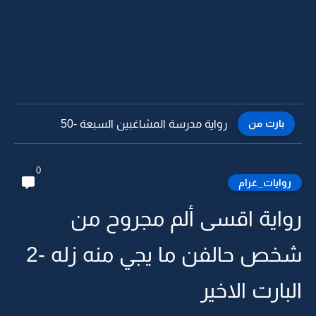
بارت من
رواية مدرسة المشاغبين السبعة -49
0
روايات_غرام
رواية اقسى ألم مجروح من
شخص حالفن ما يجي منه زله -2
البارت الاخير