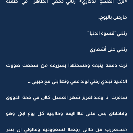
<ترى المسج تذكاري> رثائي"دمعي الطاهر" في صمته
مارضى بالبوح..
رثتني"قسوة الدنيا"
رثتني حتى أشعاري
نزت دمعه يتيمه ومسحتهاا بسررعه من سمعت صووت
الاغنيه تبتدي زفتي لولد عمي ونهاايتي مع حبيبي...
سافرت انا وعبدالعزيز شهر العسل كاان في قمة الذووق
ولااخلااق بس قلبي عاااااايفه وماايبيه كل يوم ابكي وهو
مستغررب من حاالي رجعناا لسعووديه وقالولي ان بندر