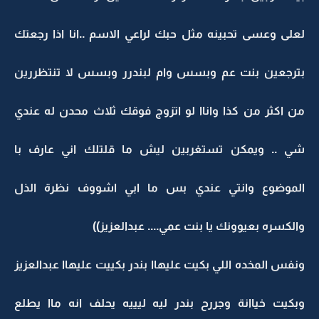
لعلى وعسى تحبينه مثل حبك لراعي الاسم ..انا اذا رجعتك
بترجعين بنت عم وبسس وام لبندرر وبسس لا تنتظررين
من اكثر من كذا واناا لو اتزوج فوقك ثلاث محدن له عندي
شي .. ويمكن تستغربين ليش ما قلتلك اني عارف با
الموضوع وانتي عندي بس ما ابي اشووف نظرة الذل
والكسره بعيوونك يا بنت عمي.... عبدالعزيز))
ونفس المخده اللي بكيت عليهاا بندر بكييت عليهاا عبدالعزيز
وبكيت خياانة وجررح بندر ليه ليييه يحلف انه ماا يطلع