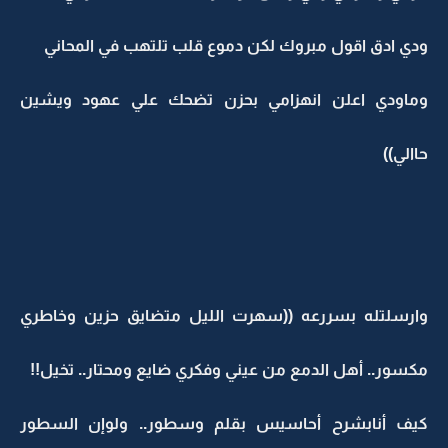
ودي ادق اقول مبروك لكن دموع قلب تلتهب في المحاني
وماودي اعلن انهزامي بحزن تضحك علي عهود ويشين
حاالي))
وارسلتله بسررعه ((سهرت الليل متضايق حزين وخاطري
مكسور.. أهل الدمع من عيني وفكري ضايع ومحتار.. تخيل!!
كيف أنابشرح أحاسيس بقلم وسطور.. ولوإن السطور