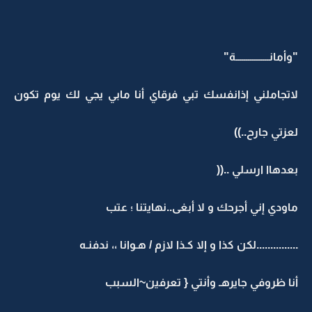
"وأمانــــــــــــــــة"
لاتجاملني إذانفسك تبي فرقاي أنا مابي يجي لك يوم تكون
لعزتي جارح..))
بعدهاا ارسلي ..((
ماودي إني أجرحك و لا أبغى..نهايتنا ؛ عتب
...............لكن كذا و إلا كـذا لازم / هـوانا ،، ندفنـه
أنا ظروفي جايرهـ وأنتي { تعرفين~السبب