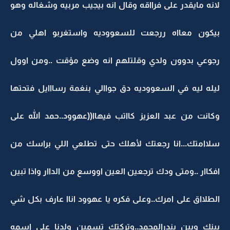
لانه مايقدر على فرااقه وقال انه بيجيب مربيه وشغاله وهو
بيكون معااه ررجعت للسعووديه واستغربو اهلي من
رجوعي بدوون ولدي وقلتلهم انه وضع مؤقت ..ومن اوول
ليله ليه في السعووديه دق جواالي بنغمة رسااايل فتحتها
وكانت من عبد العزيز كااتب فيهاا((عهوود..حمد الله على
سلاامتك...انا رجعتك لأهلك حتى تطلعي اللي براسك من
افكاار ..ومتى ودك ترجعين العين اووسع من الداار واذا تبين
الطلااق على امرك..وعلى فكره يا عهوود اناا عارف بكل شي
بينك وبين بندرالمحمد..وتركتك تسمين ولدنا على اسمه