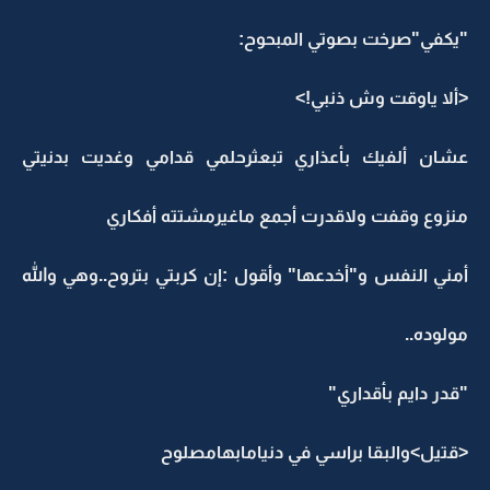
"يكفي"صرخت بصوتي المبحوح:
<ألا ياوقت وش ذنبي!>
عشان ألفيك بأعذاري تبعثرحلمي قدامي وغديت بدنيتي
منزوع وقفت ولاقدرت أجمع ماغيرمشتته أفكاري
أمني النفس و"أخدعها" وأقول :إن كربتي بتروح..وهي والله
مولوده..
"قدر دايم بأقداري"
<قتيل>والبقا براسي في دنيامابهامصلوح