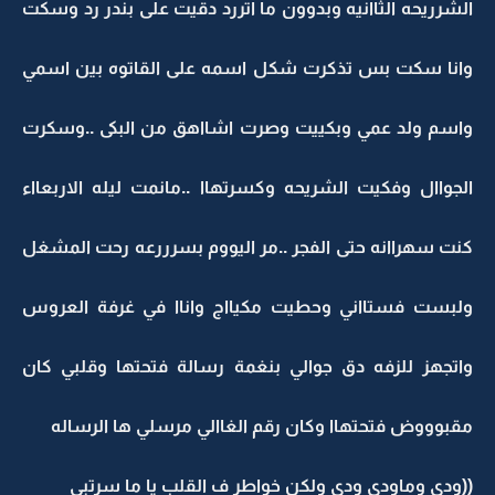
الشرريحه الثاانيه وبدوون ما اتررد دقيت على بندر رد وسكت
وانا سكت بس تذكرت شكل اسمه على القاتوه بين اسمي
واسم ولد عمي وبكييت وصرت اشااهق من البكى ..وسكرت
الجواال وفكيت الشريحه وكسرتهاا ..مانمت ليله الاربعااء
كنت سهراانه حتى الفجر ..مر اليووم بسرررعه رحت المشغل
ولبست فستااني وحطيت مكيااج واناا في غرفة العروس
واتجهز للزفه دق جوالي بنغمة رسالة فتحتها وقلبي كان
مقبوووض فتحتهاا وكان رقم الغاالي مرسلي ها الرساله
((ودي وماودي ودي ولكن خواطر ف القلب يا ما سرتبي