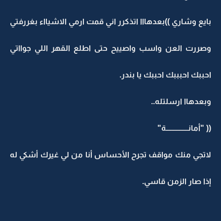
بايع وشاري ))بعدهااا اتذكرر اني قمت ارمي الاشيااء بغررفتي
وصررت العن واسب واصييح حتى اطلع القهر اللي جوااتي
احببك احبببك احببك يا بندر.
وبعدهاا ارسلتله..
(( "أمانـــــــــــــــة"
لاتجي منك مواقف تجرح الأحساس أنا من لي غيرك أشكي له
إذا صار الزمن قاسي.