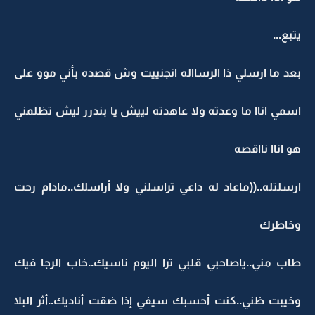
يتبع...
بعد ما ارسلي ذا الرسااله انجنييت وش قصده بأني موو على
اسمي اناا ما وعدته ولا عاهدته لييش يا بندرر ليش تظلمني
هو اناا نااقصه
ارسلتله..((ماعاد له داعي تراسلني ولا أراسلك..مادام رحت
وخاطرك
طاب مني..ياصاحبي قلبي ترا اليوم ناسيك..خاب الرجا فيك
وخيبت ظني..كنت أحسبك سيفي إذا ضقت أناديك..أثر البلا