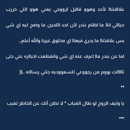
علااقتناا لأحد وهوو قاايل لزووجي يعني هوو اللي خررب
حيااتي اناا ما اظلم بندر لأن لحد اللحين ما وضح ليه اي شي
بس علاقتناا ما يدري فيهاا اي مخلوق غيرنا والله أعلم..
اما عن بندر ماا اعرف عنه اي شي وانقطعت اخبااره عني حتى
ثاااالث يووم من رجووعي للسعووديه جتني رسااله ..((
**
يا وليف الروح لو طال الغياب * لا تظن أنك عن الخاطر تغيب
***