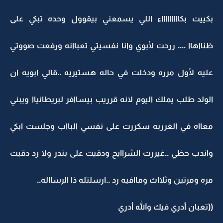
بكييت بكاااااااااء اللي يسمعني بيقوول وحده تبكي على
ظنااهاا .... ررحت لأبوي وانا نفسيتي تعباانه ورفعت صووتي
عليه لأول مرره ودخلت في حاله هستيريه ..قالي ابويه ان
الولد طلب يملك اليوم لانه قرريب بيساافر لبريطانياا ويبني
معااه في الغرربه سكررت على نفسي البااب وجلست ابكي
واندب حظي ..غيررت الشراايح ودقيت على بندر ولا رد دقيت
مره ومرتين وثلااث وماافيه رد ..ارسلتله ذا الرسااله..
((تعبان أدري فيك والله أدري