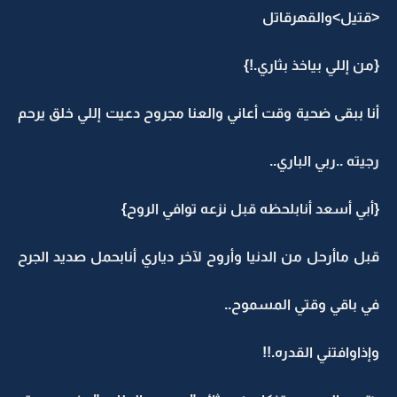
<قتيل>والقهرقاتل
{من إللي بياخذ بثاري.!}
أنا ببقى ضحية وقت أعاني والعنا مجروح دعيت إللي خلق يرحم
رجيته ..ربي الباري..
{أبي أسعد أنابلحظه قبل نزعه توافي الروح}
قبل ماأرحل من الدنيا وأروح لآخر دياري أنابحمل صديد الجرح
في باقي وقتي المسموح..
وإذاوافتني القدره.!!