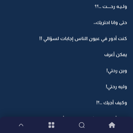
ولـيـه رحــــت ..؟؟
حتى وانا احتريك،،
كنت أدور في عيون الناس إجابات لسؤالي !!
يمكن أعرف
وين رحتي!
وليه رحتي!
وكيف أجيك ..؟!
كنت أقول لكل شارع ماوطتك أقـــدام غـــااااالـي.