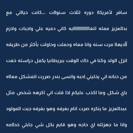
سافر لأمريكاا دوره لثلاث سنواات ...كانت حيااتي مع
بدالعزيز ممله للغاااااااااااااايه كاني دميه علي واجبات ولازم
أأديهاا مرت سنه وانا معاه وحملت وحاولت بأكثر من طريقه
انزل الولد وكنا في ذاك الوقت ببريطانيا يكمل دراسته خفت
من حنانه اني يخليني احبه وانسى بندر صررت اتمشكل معااه
باي شكل وما اكذب عليكم اذا قلت اني اكرهه شخص مثل
عبدالعزيز ما ينكره صرت انام بغرفه وهو بغرفه جبت المولود
وانا ما جهزتله اي حاجه وهو قايم بكل شي جابلي خداامه