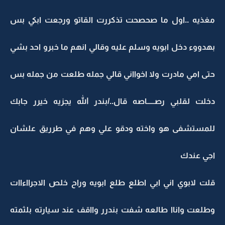
مغذيه ..اول ما صحصحت تذكررت القاتو ورجعت ابكي بس
بهدووء دخل ابويه وسلم عليه وقالي انهم ما خبرو احد بشي
حتى امي مادرت ولا اخوااني قالي جمله طلعت من جمله بس
دخلت لقلبي رصـــــاصه قال../بندر الله يجزيه خيرر جابك
للمستشفى هو واخته ودقو علي وهم في طرريق علشان
اجي عندك
قلت لابوي اني ابي اطلع طلع ابويه وراح خلص الاجرااءاات
وطلعت واناا طالعه شفت بندرر وااقف عند سيارته بلثمته