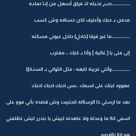
...............حب ٍ نحـيله للـ فراق أسهل من إنـا نعلنـه
مدمن بـ حبك وأعترف لكن حسافه وش كسب
...............ما غير فرقا (جادلٍ) داخل عيوني مسكنه
إلى متى يا [ غالية ] وأنا بـ حُبك ،، مغترب
...............وأنتي غريبة تايهه ؛ مثل الثواني بـ السنـة))
عهوود ليتك على اسمك ..بس احبك احبك احبك
بعد ما ارسلي ذا الرسااله انجنييت وش قصده بأني موو على
اسمي اناا ما وعدته ولا عاهدته لييش يا بندرر ليش تظلمني
هو اناا نااقصه