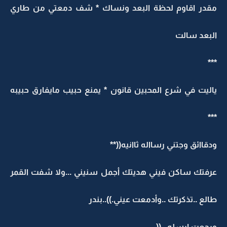
مقدر اقاوم لحظة البعد ونساك * شف دمعتي من طاري
البعد سالت
***
ياليت في شرع المحبين قانون * يمنع حبيب مايفارق حبيبه
***
ودقاائق وجتني رسااله ثاانيه((**
عرفتك ساكن فيني هديتك أجمل سنيني ...ولا شفت القمر
طالع ..تذكرتك ..وأدمعت عيني.))..بندر
ورجعت ارسله...((