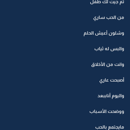
ثم جيت لك طفل
من الحب ساري
وشلون أعيش الحلم
والبس له ثياب
‏وانت من الأخلاق
أصبحت عاري
واليوم أناببعد
ووضحت الأسباب
مايجتمع بالحب