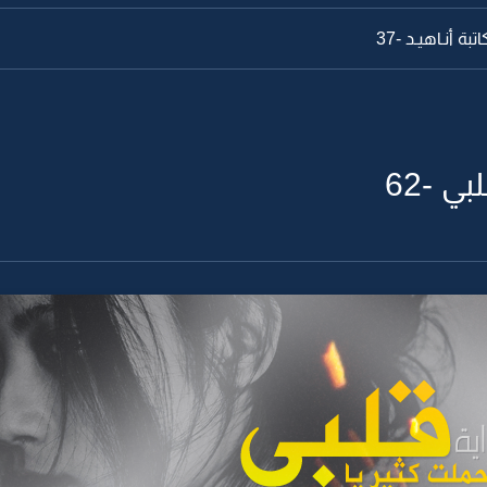
ة أنـاهيـد -37
ي -62