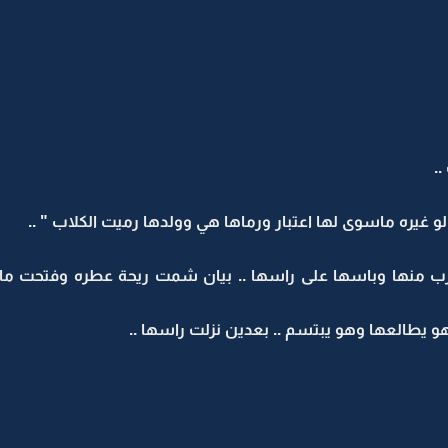
.
و غيره ماسوى لها اعتبار ورماها هي وولدها رميت الكلاب " ..
ب منها وباسها على راسها .. بيان شمت ريحة عطره وفتحت ماك
يطالعها وهو يبتسم .. بعدين نزلت راسها ..