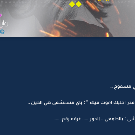
ني مسموح ..
 اقدر اخليك اموت فيك " : باي مستشفى هي الحين ..
لجامعي .. الدور ..... غرفه رقم ......