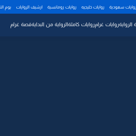
وايات سعودية
روايات خليجيه
روايات رومانسية
ارشيف الروايات
يوم ال
 الرواية
روايات غرام
روايات كاملة
الرواية من البداية
قصة غرام