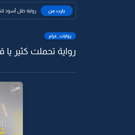
بارت من
رواية ظل أسود للكاتب
روايات_غرام
رواية تحملت كثير يا قلب