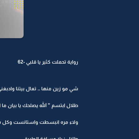
رواية تحملت كثير يا قلبي -62
شي مو زين منها .. تعال بيتنا وادبغ
طلال ابتسم " الله يصلحك يا بيان ما
ولاء مره انبسطت واستانست وكل شي : با
طلال : يلا مسافة الطريق ..