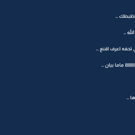
اظبطك ..
ه ..
حفه اعرف اقنع ..
ااا ماما بيان ..
 ..