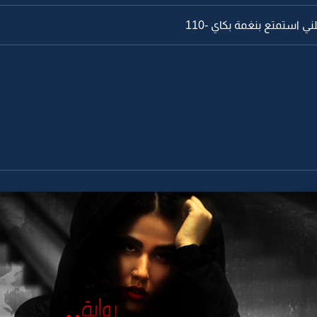
ي استمتع بنغمة بكاي -109