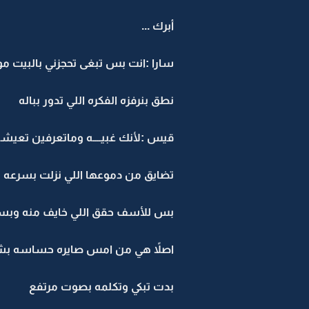
أبرك ...
سارا :انت بس تبغى تحجزني بالبيت مو 
نطق بنرفزه الفكره اللي تدور بباله
قيس :لأنك غبيــــه وماتعرفين تعيشين
تضايق من دموعها اللي نزلت بسرعه لأ
بس للأسف حقق اللي خايف منه وبسرعه
اصلاً هي من امس صايره حساسه بش
بدت تبكي وتكلمه بصوت مرتفع