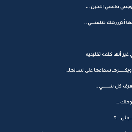
زوجتني طلقني اللحين ...
ا أكرررهك طلقنــــي ..
 غير أنها كلمه تقليديه
ويكـــــــرهـ سماعها على لسانها...
عرف كل شـــــــي ..
جتك ...
ـــيش ...؟