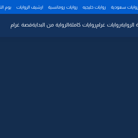
وايات سعودية
روايات خليجيه
روايات رومانسية
ارشيف الروايات
يوم ال
 الرواية
روايات غرام
روايات كاملة
الرواية من البداية
قصة غرام