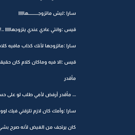
سارا :ليش ماتزوجـــــــــــهااااا
قيس :وانتي عادي عندي يتزوجهااااا ..؟
سارا :ماتزوجها لأنك كذاب مافيه كلا
قيس :الا فيه وماكان كلام كان حقيقه 
مأقدر
... مأقدر أرفض لأمي طلب لو على حســـ
سارا :وأمك كان لازم تلزقني فيك اووو
كان يرتجف من الغيض لأنه صرح بشي م