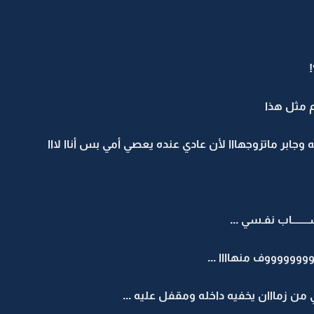
!
م مثل هذا
وجابر ماتزوجهااا لأن عادي عنده يعصي أمي بس أناا لااا
ـــــاب نفـسي ...
وووووووف منهاااا ...
ن زمااان يخفيه داخله ومقفل عليه ...