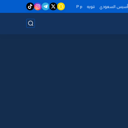
تأسيس السعودي
تنويه
P p