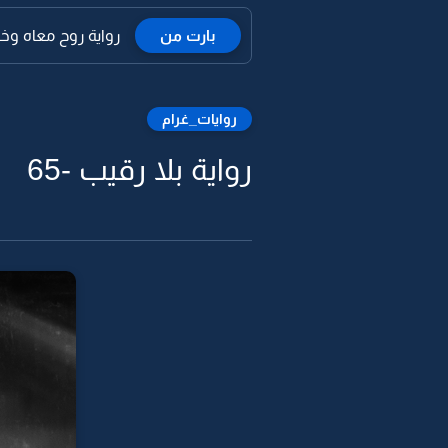
بارت من
رواية روح معاه وخلن
روايات_غرام
رواية بلا رقيب -65