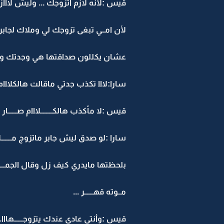
قيس :لأنه لازم اتزوجك ... وليش لااا
لأن امــي تبغى تزوجك لي وملاك لجابر .
عشان يكللون صداقتها هي وجدتك ويخلو
سارا:لااا تكذب جدتي ماقالت هالكلااام .
قيس :لا مأكذب هالكــــــــلااام صــــــار .
سارا :لو صدق ليش جابر ماتزوج مـــــــل
بلحظتها مايدري كيف زل وقال الجمـــــ
مــوته قهــــــر ...
قيس :وأنتي عادي عندك يتزوجــــــهااا..جا