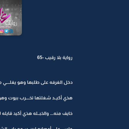
رواية بلا رقيب -65
دخل الغرفه على طلبها وهو يغلــــ
هذي أكيــد شغلتها تخــــرب بيوت وهو
خايف منه... والخبــله هذي أكيد قايله له
جلس على أعصابه لين سمع باب الش