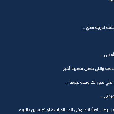
لفه لدرجه هذي ..
مـس ...
 سمعه واللي حصل مصيبه أكـبر
تي بدور لك وحده غيرها ...
رفني ...
يــــرها .. اصلاً انت وش لك بالدراسه لو تجلسين بالبيت