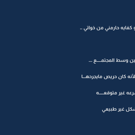
كفايه حارمني من خواتي ..
 وسط المجتمـــــع ...
نه كان حريص مايجرحهـــا
 غير متوقعـــــه
كل غير طبيعي