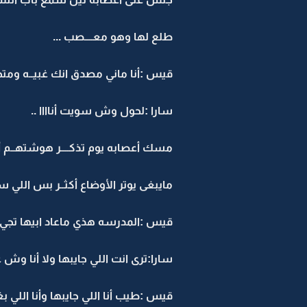
طلع لها وهو معــــصب ...
قيس :أنا ماني مصدق انك غبيــه ومتخ
سارا :لحول وش سويت أناااا ..
مسك أعصابه يوم تذكــــر هوشتهــم أ
مايبغى يوتر الأوضاع أكثــر بس اللي
قيس :المدرسه هذي ماعاد ابيها تجي بي
سارا:ترى انت اللي جايبها ولا أنا وش ع
قيس :طيب أنا اللي جايبها وأنا اللي بغ