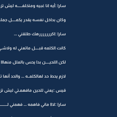
سارا :أيه انا غبيه ومتخلفــــــه ليش ت
وكان بداخل نفسه يقدر يكمـــــل جملته
سارا :اكرررررررهك طلقني ...
كانت الكلمه قبـــــل ماتعني له ولاشـي
لكن اللحيـــــن بدا يحس بالملل منهااا 
لازم يحط حد لهالكلمــه ... والحد أنها ت
قيس :يعني للحين مافهمـتي ليش تزو
سارا :لااا ماني فاهمه ... فهمني لـــــــــ