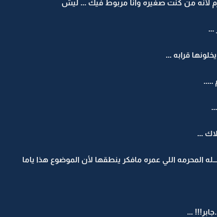
زم لأنه من كنت صغيره وانا مربوط فيك ... ليش
..
نها قرابه ...
....
..
اك ...
ـله المحرمه اللي عمره مافكر ينطقها لأن الموضوع هذا ياما
بر!!! ...