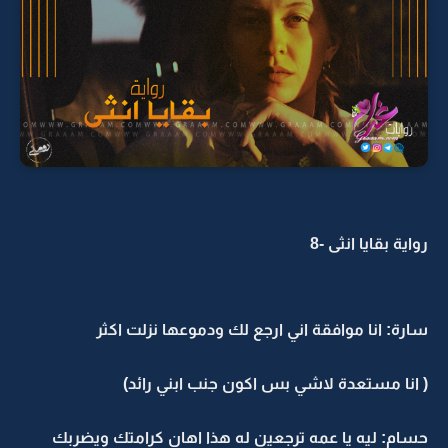
رواية بقايا انثى -8
سارة: انا موافقة اني ارجع لك ودموعها نزلت اكثر
( انا مستعدة لاشي بس اكون جنب ابني رائد)
حسام: ليه يا عمه ترجعين له هذا اهان كرامتك ويضربك