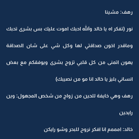
رهف: مشينا
نور (تفكر اه يا خالد والله احبك اموت عليك بس بشرى تحبك
وماقدر اخون صداقتي لها وكل شي على شان الصداقة
يهون اتمنى من كل قلبي تزوج بشرى ويوفقكم مع بعض
انساني بليز يا خالد انا مو من نصيبك)
رهف وهي خايفة للحين من زواج من شخص المجهول: وين
رايحين
خالد: امممم انا افكر نروح للبحر وشو رايكن