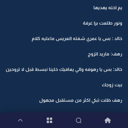
يم اخته يهديها
ونور طلعت برا غرفة
خالد : بس يا عمري شفته العريس ماعليه كلام
رهف: ماريد اتزوج
خالد: بس يا رهوفه والي يعافيك خلينا نبسط قبل لا تروحين
بيت زوجك
رهف ظلت تبكي اكثر من مستقبل مجهول
خالد ماعرف ايش يسوي لها طلع وخلها لوحدها