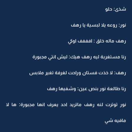
شذى: حلو
نور: روعه يلا لبسية يا رهف
رهف ماله خلق : افففف اوكي
رنا مستغربة ليه رهف هيك: ليش انتي مجبورة
رهف: لا خذت فستان وراحت لغرفة تغير ملابس
رنا طالعة نور بنص عين: وشفيها رهف
نور توترت لنه رهف ماتريد احد يعرف انها مجبورة: ها لا
مافيه شي