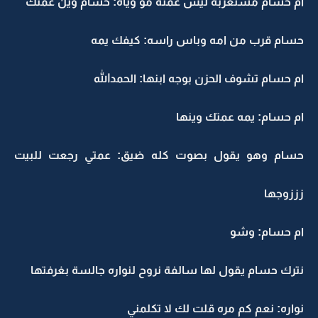
ام حسام مستغربة ليش عمته مو وياه: حسام وين عمتك
حسام قرب من امه وباس راسه: كيفك يمه
ام حسام تشوف الحزن بوجه ابنها: الحمدالله
ام حسام: يمه عمتك وينها
حسام وهو يقول بصوت كله ضيق: عمتي رجعت للبيت
زززوجها
ام حسام: وشو
نترك حسام يقول لها سالفة نروح لنواره جالسة بغرفتها
نواره: نعم كم مره قلت لك لا تكلمني