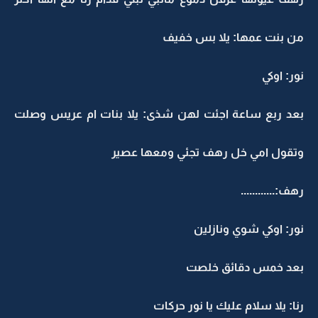
من بنت عمها: يلا بس خفيف
نور: اوكي
بعد ربع ساعة اجئت لهن شذى: يلا بنات ام عريس وصلت
وتقول امي خل رهف تجئي ومعها عصير
رهف:............
نور: اوكي شوي ونازلين
بعد خمس دقائق خلصت
رنا: يلا سلام عليك يا نور حركات