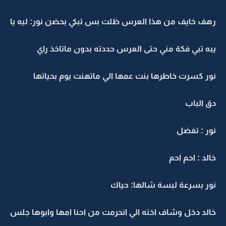
رهف خايف من هذا العرس ظلت بس تبكي بحضن نور: ليه يا
يبه تبي فكة مني حتى العرس حددته بدون ماتاخذ راي
نور كسرت خاطرها بنت عمها الي ماتهنت يوم بحياتها
دق الباب
نور : تفضل
خالد : احم احم
نور بسرعة لبسة شالها: حياك
خالد دخل وشاف اخته الي انحرمت من احنا امها وابوها جلس