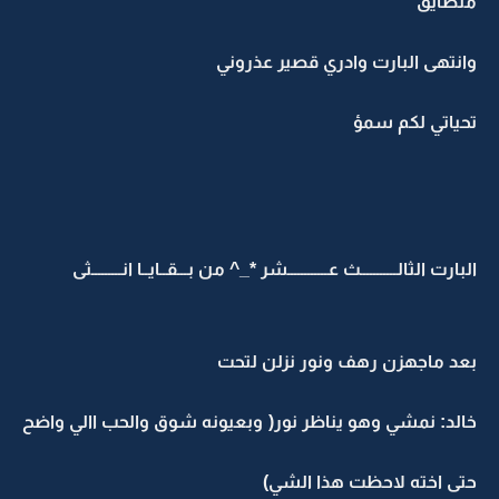
متضايق
وانتهى البارت وادري قصير عذروني
تحياتي لكم سمؤ
البارت الثالـــــــــــث عــــــــــــشر *_^ من بـــقــايــا انـــــــــثى
بعد ماجهزن رهف ونور نزلن لتحت
خالد: نمشي وهو يناظر نور( وبعيونه شوق والحب االي واضح
حتى اخته لاحظت هذا الشي)