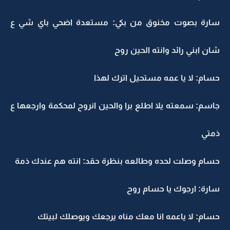
سارة بصوت مخنوق من بكي: مستعدة اضحي باي شي ع
شان ابني رائد وانته الحين روح
حسام: لا يا عمه مستحيل اترك لهذا
جاسم: سمعته يلا اطلع برا والحين انروح لمحكمة وارجعها ع
ذمتي
حسام وصلت لحده وطالعه بنظرة حقد: انته هم عندك ذمة
سارة: ارجوك يا حسام روح
حسام: لا ياعمه انا معك مناه يرجعك ويوصلك لبيتك