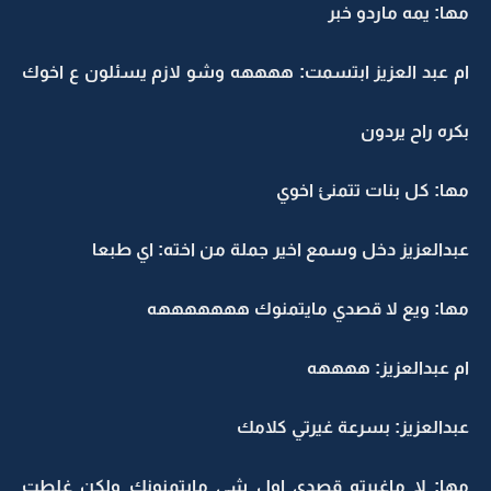
مها: يمه ماردو خبر
ام عبد العزيز ابتسمت: ههههه وشو لازم يسئلون ع اخوك
بكره راح يردون
مها: كل بنات تتمنئ اخوي
عبدالعزيز دخل وسمع اخير جملة من اخته: اي طبعا
مها: ويع لا قصدي مايتمنوك هههههههه
ام عبدالعزيز: ههههه
عبدالعزيز: بسرعة غيرتي كلامك
مها: لا ماغيرته قصدي اول شي مايتمنونك ولكن غلطت