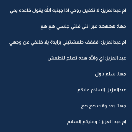
ام عبدالعزيز: لا تكفين روحي اذا جبتيه الله يقول قاعده يمي
مها: ههههه غير انتي قلتي جلسي هع هع
ام عبدالعزيز: افففف طفشتيني بزايدة يلا ظلفي عن وجهي
عبد العزيز: اي والله هذه تصلح لتطفش
مها: سلم باول
عبدالعزيز: السلام عليكم
مها: بعد وقت هع هع
ام عبد العزيز : وعليكم السلام