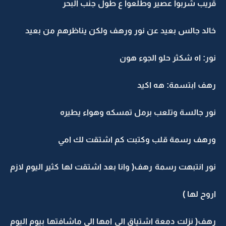
قريب شربوا عصير وطلعوا ع طول جنب البحر
خالد جالس بعيد عن نور ورهف ولكن يناظرهم من بعيد
نور: اه شكثر حلو الجوء هون
رهف ابتسمة: هه اكيد
نور جالسة وتلعب برمل تمسكه وهواء يطيره
ورهف رسمة قلب وكتبت كم اشتقت لك امي
نور انتبهت رسمة رهف( وانا بعد اشتقت لها كثير اليوم لازم
اروح لها )
رهف( نزلت دمعة اشتياق الى امها الي ماشافتها بيوم اليوم