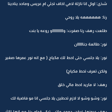
شذى: اوكي انا نازلة لامي اخاف تجئي ام عريس وماحد ينادينا
رنا: ههههههه يلا روحي
طلعت رهف رنا صفرت: واااااااااااو روعه يا بنت
نور: طالعة جناااااان
نور: يلا جلسي حتى احط لك مكياج ( مع انه نور عمرها صغير
ولكن تعرف تحط مكياج)
رهف: لا ماريد احط مالي خلق
نور: وشو وشو لا لازم تحطين يلا جلسي انا مو فاضية لك
رهف عيونها غرقن دموع ماتبي تبكي قدام رنا مع انها اكثر