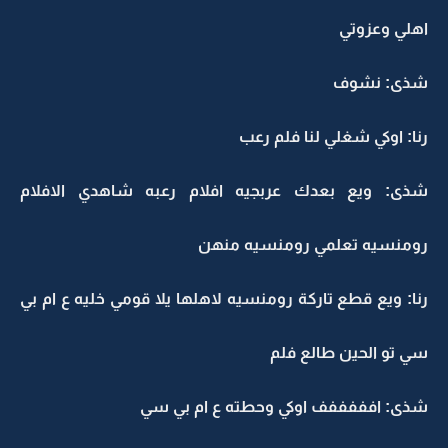
اهلي وعزوتي
شذى: نشوف
رنا: اوكي شغلي لنا فلم رعب
شذى: ويع بعدك عربجيه افلام رعبه شاهدي الافلام
رومنسيه تعلمي رومنسيه منهن
رنا: ويع قطع تاركة رومنسيه لاهلها يلا قومي خليه ع ام بي
سي تو الحين طالع فلم
شذى: افففففف اوكي وحطته ع ام بي سي