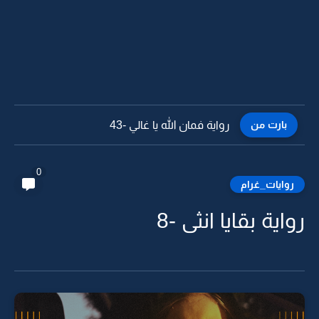
بارت من
رواية فمان الله يا غالي -42
0
روايات_غرام
رواية بقايا انثى -8