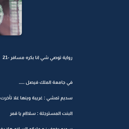
رواية توصي شي انا بكره مسافر -21
في جامعة الملك فيصل .....
سديم تمشي : غريبة وينها غلا تأخرت
البنت المسترجلة : سلااام يا قمر
سديم بخوف : و عليكم السلام هلا ب