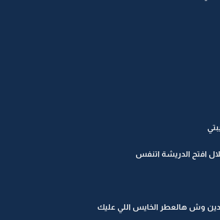
بتي
ال افتح الدريشة اتنفس
دين وش هالعطر الخايس اللي عليك