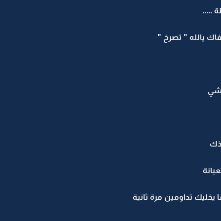
.....
فاك يالله " تصرخ "
 شي
ذك
بانة
 يخليك تداومين مرة ثانية