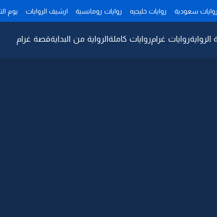
وايات سعودية
روايات خليجيه
روايات رومانسية
ارشيف الروايات
يوم ال
 الرواية
روايات غرام
روايات كاملة
الرواية من البداية
قصة غرام