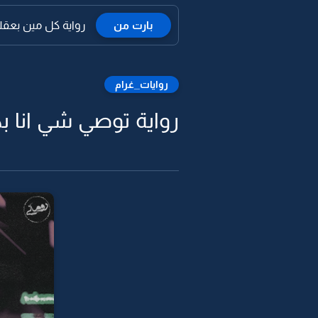
بارت من
رواية كل مين بعقله 
روايات_غرام
رواية توصي شي انا بكر