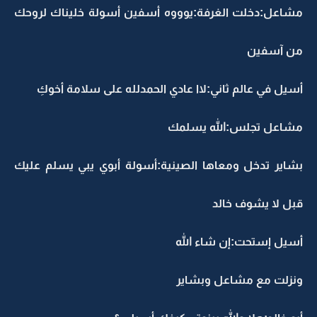
مشاعل:دخلت الغرفة:يوووه أسفين أسولة خليناك لروحك
من آسفين
أسيل في عالم ثاني:لاا عادي الحمدلله على سلامة أخوكِ
مشاعل تجلس:الله يسلمك
بشاير تدخل ومعاها الصينية:أسولة أبوي يبي يسلم عليك
قبل لا يشوف خالد
أسيل إستحت:إن شاء الله
ونزلت مع مشاعل وبشاير