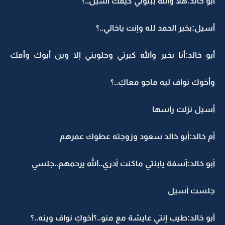
أبو خالد:هلا والله ببنوتي كيفك أسيل..؟
أسيل:بخير الحمد لله وإنت ياخالي..؟
أبو خالد:أنا بخير والله كبرتي وحلويتي إلا وين أبوك وأمك
وأخوك نواف ليه ماجو معاكِ..؟
أسيل نزلت راسها
أم خالد:أبو خالد سعود وزوجته عطوك عمرهم
أبو خالد:آسفة يابنتي ماكنت أدري..الله يرحمهم..جلسي
جلست أسيل
أبو خالد:طيب إنتي عايشة مع منو..؟أخوكِ نواف وينه..؟