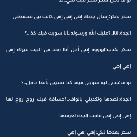
سحر بمكر:إسأل جدتك إهي إهي إهي كانت تبي تسقطني
الجدة:اناا..؟عليك الله ورسوله..أنا سويت فيك كذا..؟
سكر بكذب:ايوووه إنتي أجل أناا محد في البيت غيرك إهي
إهي إهي
نواف:جدتي ليه سويتي فيها كذا نسيتي بأنها حامل..؟
الجدة:تصدها وتكذبني يانواف..؟حسافة فيك روح روح لها
إهي إهي إهي قامت الجدة لغرفتها
سحر بعدها تبكي:إهي إهي إهي