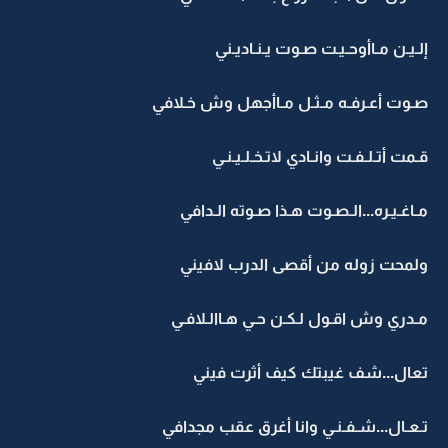
إلـيـن مـاأوحـيـت صـوت يـنـاديـني
صـوت أعـرفـه مـثـل مـاأجهل وش خـلافي
قـمت أتـلـفـت وانـادي لاتـخـلـيـنـي
مـاغـيـره...الـصـوت هـذا صـوته الـدافي
ولمحت زوله من أقصى الدرب لافيني
مـدري وش اقـول لـكـن حـي هـاالـلافـي
تعال...شف غيبتك كيف أثرت فيني
تـعـال...شـفـنـي وانا أغرق عقب مجدافي