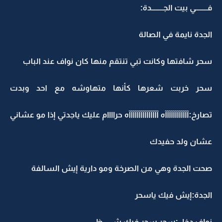
فــــــــي بيت الجــــــــدة:
الجدة نايمة في الصالة
سحر شافتها وكانت تبي تنتقم منها كان نواف عند الباب
سحر خربت شعرها كأنها متهاوشه مع احد وبدت
تصارخ:آآآآآآآآآآآآه آآآآآآآآآآآآآآآه حراااام عليك ياجدتي إذا مو عشاني
عشان ولد حفيدك
صحت الجدة وهي من الصرخة ومو دارية إيش السالفة
الجدة:إيش فيك ياسحر
نواف دخل:سحر سحر فيك شي..ظ