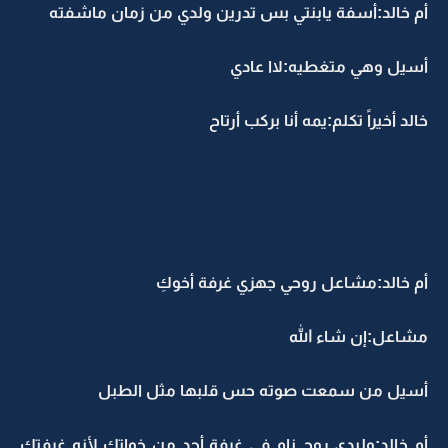
أم خالد:أسفة يابنتي بس تدرين ولدي من زمان ماشفته
أسيل وهي متغطيه:لاا عادي
خالد أخيراً تكلم:يمه أنا بركب أرتاح
أم خالد:مشاعل روحي جهزي غرفة أخوكِ
مشاعل:إن شاء الله
أسيل من سمعت صوته حس قلبها مثل الطبل
أم خالد:وليدي روح نام في غرفة أحد من خواتك لأنه غرفتك