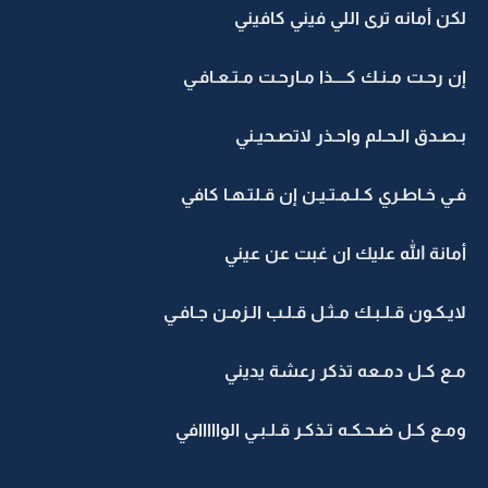
لكن أمانه ترى اللي فيني كافيني
إن رحـت مـنـك كــــذا مـارحـت مـتـعـافـي
بـصـدق الـحـلم واحـذر لاتصـحيـني
فـي خـاطـري كـلـمـتـيـن إن قـلتـهـا كافي
أمانة الله عليك ان غبت عن عيني
لايـكـون قـلـبـك مـثـل قـلـب الـزمـن جـافـي
مـع كـل دمـعه تذكر رعشة يديني
ومـع كـل ضـحـكـه تـذكـر قـلـبـي الوااااافي