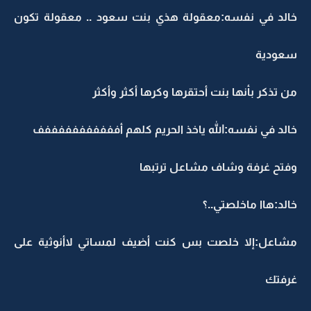
خالد في نفسه:معقولة هذي بنت سعود .. معقولة تكون
سعودية
من تذكر بأنها بنت أحتقرها وكرها أكثر وأكثر
خالد في نفسه:الله ياخذ الحريم كلهم أفففففففففففف
وفتح غرفة وشاف مشاعل ترتبها
خالد:هاا ماخلصتي..؟
مشاعل:إلا خلصت بس كنت أضيف لمساتي لاأنوثية على
غرفتك