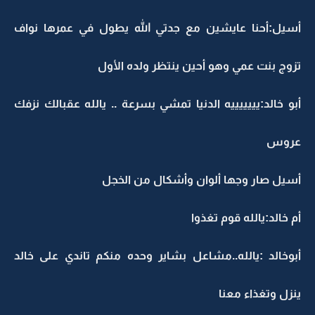
أسيل:أحنا عايشين مع جدتي الله يطول في عمرها نواف
تزوج بنت عمي وهو أحين ينتظر ولده الأول
أبو خالد:يييييييه الدنيا تمشي بسرعة .. يالله عقبالك نزفك
عروس
أسيل صار وجها ألوان وأشكال من الخجل
أم خالد:يالله قوم تغذوا
أبوخالد :يالله..مشاعل بشاير وحده منكم تاندي على خالد
ينزل وتغذاء معنا