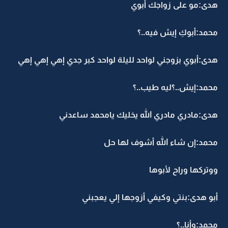
هدى:مو على زواجك أبوي
محمد:أبوكِ إيش فيه..؟
هدى:أبوي بزوجني لواحد لليلة لواحد كبر جدي إهي إهي إهي
محمد:إيش..؟ليه طيب..؟
هدى:مادري مادري الله يخليك يامحمد ساعدني
محمد:إن شاء الله أشوف لها حل
ووتركها وراح لأبوها
أبو هدى:بنتي وكيفي أزوجها إلي يعجبني
محمد:وأنا..؟