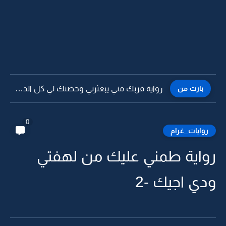
بارت من
رواية قربك مني يبعثرني وحضنك لي كل الدفا -3
0
روايات_غرام
رواية طمني عليك من لهفتي
ودي اجيك -2