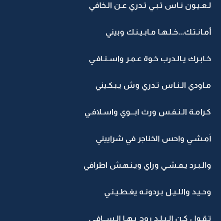
لـعـيـون نـاس تـبـي تـدري عـن الـخافي
أمـانـتـك...خـلـهـا مـابـيـنـك وبيني
خـابـرك يـالـدرب خـوة عـمـر واسـنـافـي
مـاودي الـنـاس تـدري وش يـبـكـيني
كـرامـة الـنـفـس ورث ابـــوي واسـلافـي
أمـشـي واحس الخناجر في شراييني
والـبـرد يـمـشـي وراي ويـنـهـش اطرافي
وحـيـد واللـيـل بـردونـه يغـطـيـنـي
تـقـول كـن الـبـلـد روح بـهـا الـســافـي