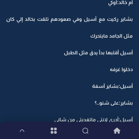
أم خالد:أوكي
بشاير ركيت مع أسيل وفي صعودهم تلقت بخالد إلي كان
مثل الجامد مايتحرك
أسيل أقلبها بدأ يدق مثل الطبل
دخلوا غرفه
أسيل:بشاير آسفة
بشاير:على شنو..؟
أسيل:أدري لإنتي ماتغديتي من شاني
بشاير:لااا ماعليك أنا من جد تغديت من قبل