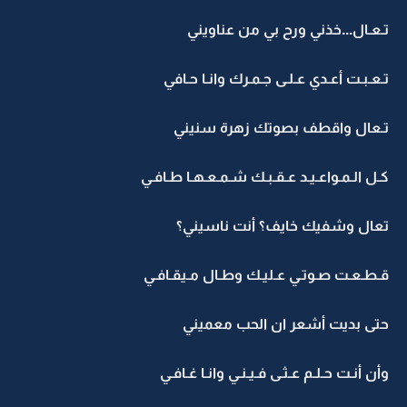
تـعـال...خذني ورح بي من عناويني
تـعـبـت أعـدي عـلـى جـمـرك وانـا حـافي
تـعال واقطف بصوتك زهرة سنيني
كـل الـمـواعـيـد عـقـبـك شـمـعـهـا طـافـي
تعال وشفيك خايف؟ أنت ناسيني؟
قـطـعـت صـوتـي عـليـك وطـال مـيقـافـي
حتى بديت أشعر ان الحب معميني
وأن أنـت حـلـم عـثـى فـيـنـي وانـا غـافـي