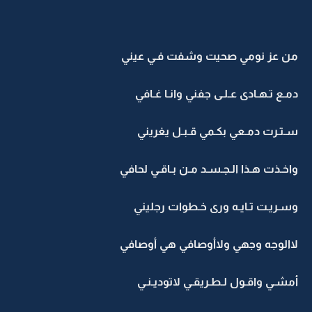
من عز نومي صحيت وشفت فـي عيني
دمـع تـهـادى عـلـى جفني وانـا غـافي
سـتـرت دمـعي بكـمي قـبـل يغريني
واخـذت هـذا الـجـسـد مـن بـاقـي لحافي
وسـريـت تـايـه ورى خـطوات رجليني
لاالوجه وجهي ولاأوصافي هي أوصافي
أمشـي واقـول لـطـريقـي لاتوديـنـي