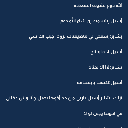
الله دوم نشوف السعادة
أسيل إبتسمت إن شاء الله دوم
بشاير:إسمحي لي ماضيفناك بروح أجيب لك شي
أسيل:لا مايحتاج
بشاير:لاا إلا يحتاج
أسيل:إكتفت بإبتسامة
نزلت بشاير أسيل:ياربي من جد أخوها يهبل وأنا وش دخلني
في أخوها يجنن لو لا