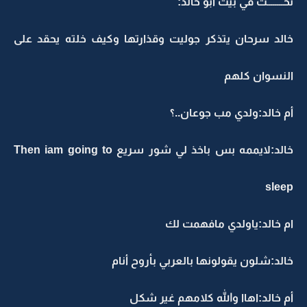
تحــــــــت في بيت أبو خالد:
خالد سرحان يتذكر جوليت وقذارتها وكيف خلته يحقد على
النسوان كلهم
أم خالد:ولدي مب جوعان..؟
خالد:لايممه بس باخذ لي شور سريع Then iam going to
sleep
ام خالد:ياولدي مافهمت لك
خالد:شلون يقولونها بالعربي بأروح أنام
أم خالد:اهاا والله كلامهم غير شكل