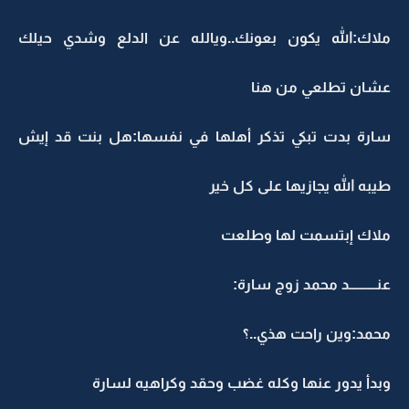
ملاك:الله يكون بعونك..ويالله عن الدلع وشدي حيلك
عشان تطلعي من هنا
سارة بدت تبكي تذكر أهلها في نفسها:هل بنت قد إيش
طيبه الله يجازيها على كل خير
ملاك إبتسمت لها وطلعت
عنــــــــــد محمد زوج سارة:
محمد:وين راحت هذي..؟
وبدأ يدور عنها وكله غضب وحقد وكراهيه لسارة