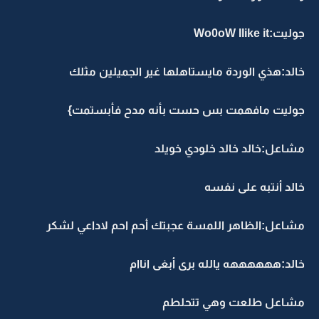
جوليت:Wo0oW Ilike it
خالد:هذي الوردة مايستاهلها غير الجميلين مثلك
جوليت مافهمت بس حست بأنه مدح فأبستمت}
مشاعل:خالد خالد خلودي خويلد
خالد أنتبه على نفسه
مشاعل:الظاهر اللمسة عجبتك أحم احم لاداعي لشكر
خالد:ههههههه يالله برى أبغى اناام
مشاعل طلعت وهي تتحلطم