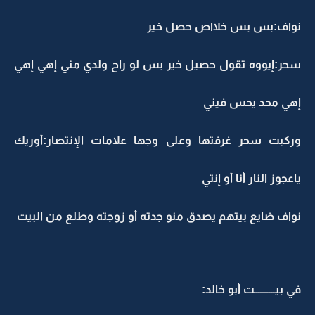
نواف:بس بس خلااص حصل خير
سحر:إيووه تقول حصيل خير بس لو راح ولدي مني إهي إهي
إهي محد يحس فيني
وركبت سحر غرفتها وعلى وجها علامات الإنتصار:أوريك
ياعجوز النار أنا أو إنتي
نواف ضايع بيتهم يصدق منو جدته أو زوجته وطلع من البيت
في بيــــــــــت أبو خالد: