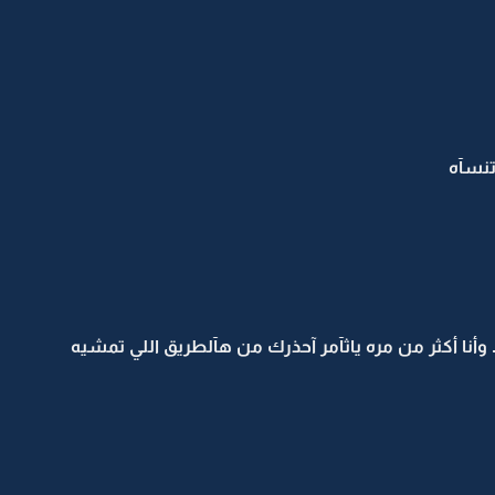
تنسآه
أنا أكثر من مره ياثآمر آحذرك من هآلطريق اللي تمشيه