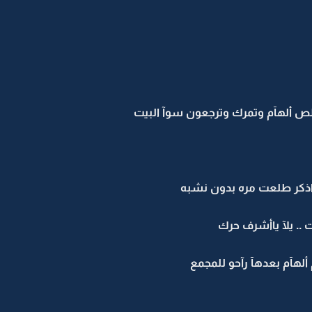
خلص ألهآم وتمرك وترجعون سوآ البيت
ااذكر طلعت مره بدون نشبه
ت .. يلآ ياأشرف حرك
لهآم بعدهآ رآحو للمجمع