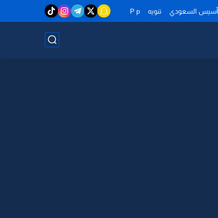
تأسيس السعودي
تنويه
P p