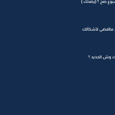
وع صح ؟ (يضحك )
س ماافضى لآشكآلك
ك وش الجديد ؟