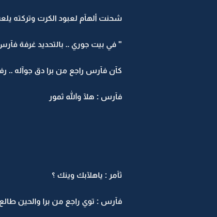
شحنت ألهآم لعبود الكرت وتركته يلع
" في بيت جوري .. بالتحديد غرفة فآرس
كآن فآرس راجع من برا دق جوآله .. رف
فآرس : هلآ والله ثمور
ثآمر : ياهلآبك وينك ؟
فآرس : توي راجع من برا والحين طال