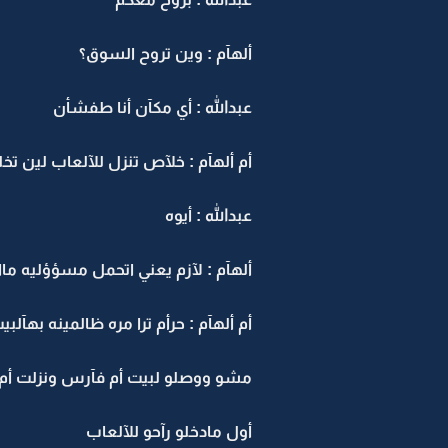
ألهآم : وين تروح السوق؟
عبدالله : أي مكآن أنا طفشأن
أم ألهآم : خلآص تنزل للآلعاب لين ت
عبدالله : أيوه
ألهآم : لآزم يعني اتحمل مسؤؤليه م
أم ألهآم : حرأم ترا مره ظالمينه بهآلبي
مشو ووصلو لبيت أم فآرس ونزلت أم أ
أول مادخلو رآحو للآلعاب