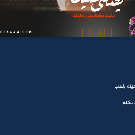
كينه يلعب
يتكلم