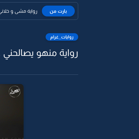
بارت من
رواية مشى و خلاني م
روايات_غرام
رواية منهو يصالحني ع