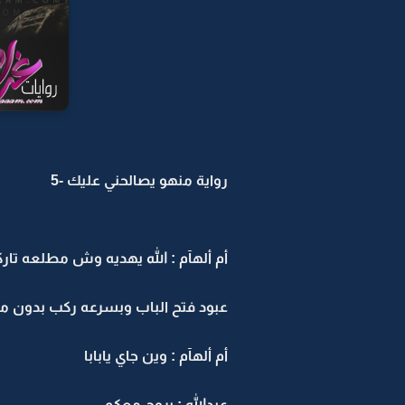
رواية منهو يصالحني عليك -5
أم ألهآم : الله يهديه وش مطلعه تار
عبود فتح الباب وبسرعه ركب بدون ما
أم ألهآم : وين جاي يابابا
عبدالله : بروح معكم