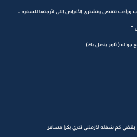
ب ورآحت تتقضى وتشتري الآغراض اللي لآزمتهآ للسفره ..
 "
ع جواله ( ثآمر يتصل بك)
ع بقضي كم شغله لآزمتني تدري بكرا مسافر