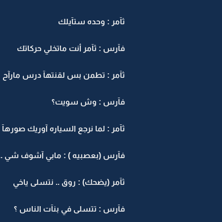
ثآمر : وحده ستآيلك
فآرس : ثآمر أنت ماتخلي حركاتك
ثآمر : تطمن بس لقنتهآ درس مارآح 
فآرس : وش سويت؟
ثآمر : لما نرجع السياره آوريك صورهآ
فآرس (بعصبيه ) : مابي آشوف شي .. و
ثآمر (يضحك) : روق .. نتسلى ياخي
فآرس : تتسلى في بنآت الناس ؟