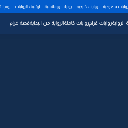
وايات سعودية
روايات خليجيه
روايات رومانسية
ارشيف الروايات
يوم ال
 الرواية
روايات غرام
روايات كاملة
الرواية من البداية
قصة غرام