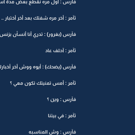
فآرس : أول مره نقطع بعض مدة أسب
ثآمر : أخر مره شفتك بعد أخر أختبار ..
فآرس (بغرور) : تدري أنا أنسأن بزن
ثآمر : آحلف عاد
فآرس (يضحك) : أيوه ووش أخر أخبار
ثآمر : أمس تمنيتك تكون معي ؟
فآرس : وين ؟
ثآمر : في بيتنا
فآرس : وش المناسبه