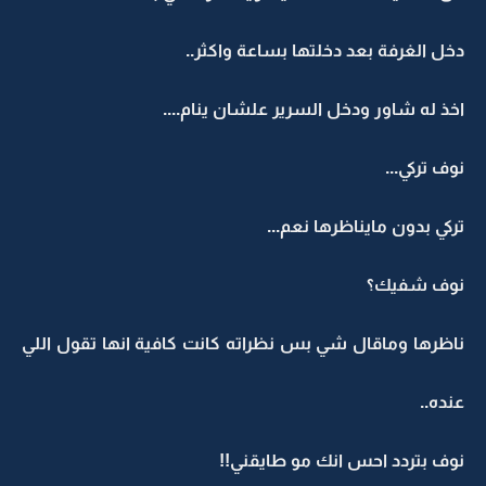
دخل الغرفة بعد دخلتها بساعة واكثر..
اخذ له شاور ودخل السرير علشان ينام....
نوف تركي...
تركي بدون مايناظرها نعم...
نوف شفيك؟
ناظرها وماقال شي بس نظراته كانت كافية انها تقول اللي
عنده..
نوف بتردد احس انك مو طايقني!!