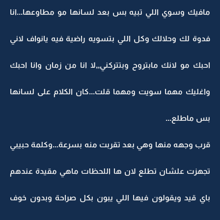
مافيك وسوي اللي تبيه بس بعد لسانها مو مطاوعها...انا
فدوة لك وحلالك وكل اللي بتسويه راضية فيه يانواف لاني
احبك مو لانك مابتروح وبتتركني,,لا انا من زمان وانا احبك
واغليك مهما سويت ومهما قلت...كان الكلام على لسانها
بس ماطلع...
قرب وجهه منها وهي بعد تقربت منه بسرعة...وكلمة حبيبي
تجهزت علشان تطلع لان ها اللحظات ماهي مقيدة عندهم
باي قيد ويقولون فيها اللي يبون بكل صراحة وبدون خوف