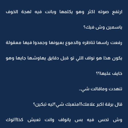
ارتفع صوته اكثر وهو يكلمها وبانت فيه لهجة الخوف
ياسمين وش فيك؟
رفعت راسها تناظره والدموع بعيونها وجمدوا فيها معقولة
يكون هذا هو نواف اللي تو قبل دقايق يهاوشها جايها وهو
خايف عليها؟؟
تنهدت وماقالت شي..
قال برقة اكبر علامك!!متعبك شي؟ليه تبكين؟
وش تحس فيه بس يانواف وانت تعيش كذا!!توك