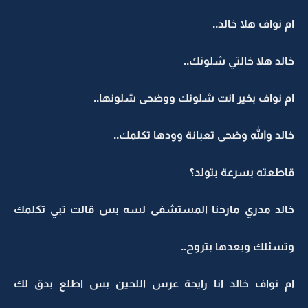
ام نواف هلا خالد..
خالد هلا خالتي شلونك..
ام نواف بخير انت شلونك ووضحى شلونها..
خالد والله وضحى تعبانة وودها تكلمك..
قاطعته بسرعة بتولد؟
خالد مدري مارحنا المستشفى لسه بس قالت تبي تكلمك
وتسئلك وبعدها بتروح..
ام نواف خالد انا رايحة عرس اللحين بس اطلع بدق لك