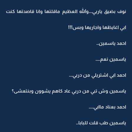
نوف بضيق ياربي...والله العظيم ماقلتها وانا قاصدتها كنت
ابي اغايظها واجاريها وبس!!!
احمد ياسمين..
ياسمين نعم....
احمد ابي اشتريلي من دربي...
ياسمين وش تبي من دربي عاد كاهم يشوون وبنتعشى؟
احمد بعناد ماابي....
ياسمين طب قلت للبابا..