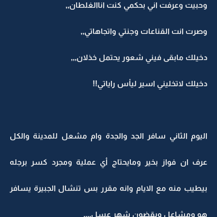
وحبيت وعرفت اني بحكمي كنت اناالغلطان,,
وصرت انت القناعات وجنتي واتجاهاتي,,
دخيلك مابقى فيني شعور يحتمل خذلان,,,
دخيلك لاتخليني اسير لياْس راياتي!!
اليوم الثاني سافر الجد والجدة وام مشعل للمدينة والكل
عرف ان فواز بخير ومايحتاج أي عملية ومجرد كسر برجله
بيطيب منه مع الايام وانه مقرر بس تنشال الجبيرة يسافر
هو ومشاعل ويقضون شهر عسل....