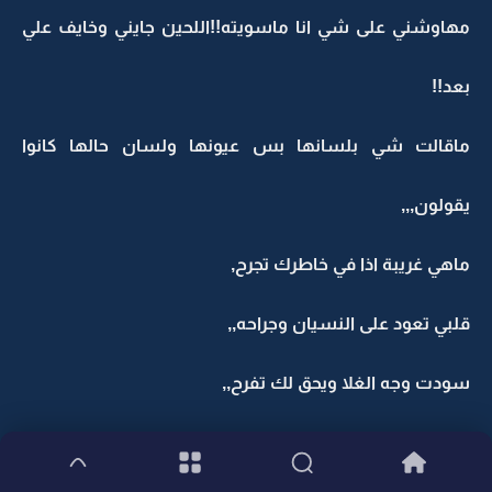
مهاوشني على شي انا ماسويته!!اللحين جايني وخايف علي
بعد!!
ماقالت شي بلسانها بس عيونها ولسان حالها كانوا
يقولون,,,
ماهي غريبة اذا في خاطرك تجرح,
قلبي تعود على النسيان وجراحه,,
سودت وجه الغلا ويحق لك تفرح,,
والراحة!!ابشرك ضاعت الراحة,,,