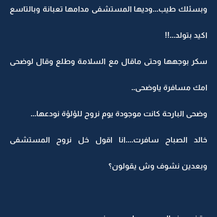
وبسئلك طيب...وديها المستشفى مدامها تعبانة وبالتاسع
اكيد بتولد...!!
سكر بوجهها وحتى ماقال مع السلامة وطلع وقال لوضحى
امك مسافرة ياوضحى..
وضحى البارحة كانت موجودة يوم نروح للؤلؤة نودعها...
خالد الصباح سافرت....انا اقول خل نروح المستشفى
وبعدين نشوف وش يقولون؟