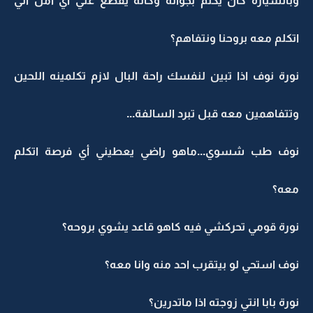
وبالسيارة كان يكلم بجواله وكانه يقطع علي أي امل اني
اتكلم معه بروحنا ونتفاهم؟
نورة نوف اذا تبين لنفسك راحة البال لازم تكلمينه اللحين
وتتفاهمين معه قبل تبرد السالفة...
نوف طب شسوي...ماهو راضي يعطيني أي فرصة اتكلم
معه؟
نورة قومي تحركشي فيه كاهو قاعد يشوي بروحه؟
نوف استحي لو بيتقرب احد منه وانا معه؟
نورة بابا انتي زوجته اذا ماتدرين؟