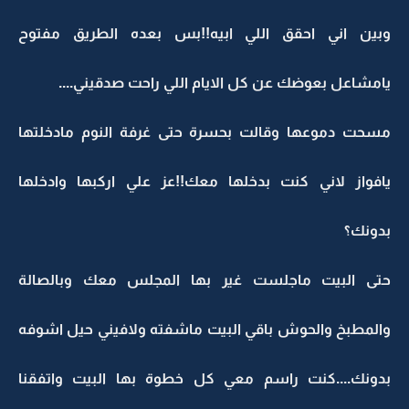
وبين اني احقق اللي ابيه!!بس بعده الطريق مفتوح
يامشاعل بعوضك عن كل الايام اللي راحت صدقيني....
مسحت دموعها وقالت بحسرة حتى غرفة النوم مادخلتها
يافواز لاني كنت بدخلها معك!!عز علي اركبها وادخلها
بدونك؟
حتى البيت ماجلست غير بها المجلس معك وبالصالة
والمطبخ والحوش باقي البيت ماشفته ولافيني حيل اشوفه
بدونك....كنت راسم معي كل خطوة بها البيت واتفقنا