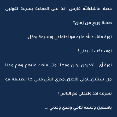
حصة ماشاءالله فارس اخذ على الجماعة بسرعة تقولين
صحبة وربع من زمان؟
نورة ماشاءالله عليه هو اجتماعي وبسرعة يدخل..
نوف عكسك يعني؟
نورة أي....تذكرون روان ومها ..متى فتحت عليهم وهم معنا
من سنتين...توني اللحين..مدري ليش فيني ها الطبيعة مو
بسرعة اخذ واعطي مع الناس؟
ياسمين وحشة لاامي وجدي وجدتي ...