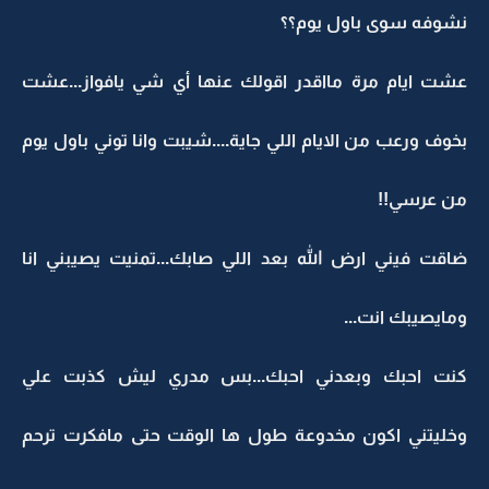
نشوفه سوى باول يوم؟؟
عشت ايام مرة مااقدر اقولك عنها أي شي يافواز...عشت
بخوف ورعب من الايام اللي جاية....شيبت وانا توني باول يوم
من عرسي!!
ضاقت فيني ارض الله بعد اللي صابك...تمنيت يصيبني انا
ومايصيبك انت...
كنت احبك وبعدني احبك...بس مدري ليش كذبت علي
وخليتني اكون مخدوعة طول ها الوقت حتى مافكرت ترحم