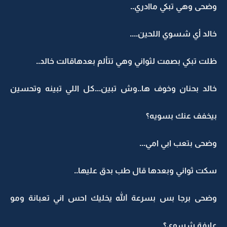
وضحى وهي تبكي ماادري..
خالد أي شسوي اللحين....
ظلت تبكي بصمت لثواني وهي تتاْلم بعدهاقالت خالد..
خالد بحنان وخوف ها..وش تبين...كل اللي تبينه وتحسين
بيخفف عنك بسويه؟
وضحى بتعب ابي امي...
سكت ثواني وبعدها قال طب بدق عليها..
وضحى برجا بس بسرعة الله يخليك احس اني تعبانة ومو
عارفة شسوي؟