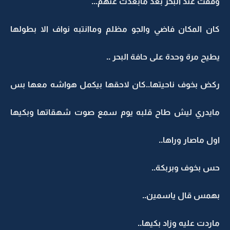
وقفت عند البحر بعد مابعدت عنهم...
كان المكان فاضي والجو مظلم وماانتبه نواف الا بطولها
يطيح مرة وحدة على حافة البحر ..
ركض بخوف ناحيتها..كان لاحقها بيكمل هواشه معها بس
مايدري ليش طاح قلبه يوم سمع صوت شهقاتها وبكيها
اول ماصار وراها..
حس بخوف وبربكة..
بهمس قال ياسمين..
ماردت عليه وزاد بكيها..