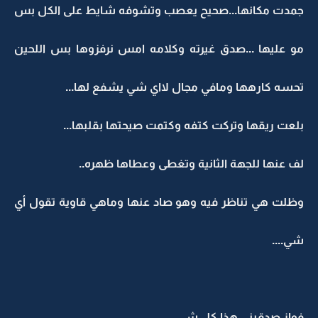
جمدت مكانها...صحيح يعصب وتشوفه شايط على الكل بس
مو عليها ...صدق غيرته وكلامه امس نرفزوها بس اللحين
تحسه كارهها ومافي مجال لااي شي يشفع لها...
بلعت ريقها وتركت كتفه وكتمت صيحتها بقلبها...
لف عنها للجهة الثانية وتغطى وعطاها ظهره..
وظلت هي تناظر فيه وهو صاد عنها وماهي قاوية تقول أي
شي....
فواز صدقيني هذا كل شي...