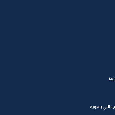
نها
ى باللي يسويه