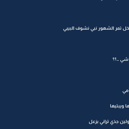
خل تمر الشهور نبي نشوف البيبي
شي ..؟؟
أمي
ا ويبتيها
ولين جذي تراني بزعل