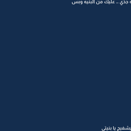
 جذي .. عليك من البنيه وبس
يشفيج يا بنيتي