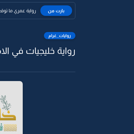
بارت من
رواية عمري ما توقع
روايات_غرام
رواية خليجيات في الاما