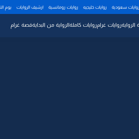
وايات سعودية
روايات خليجيه
روايات رومانسية
ارشيف الروايات
يوم ال
 الرواية
روايات غرام
روايات كاملة
الرواية من البداية
قصة غرام