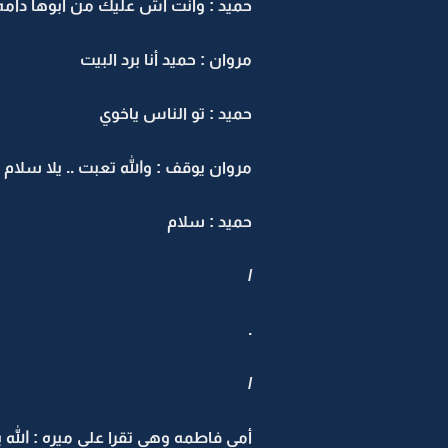
حميد : وانت اش عليك من أبوها دامه
مروان : حميد أنا برد البيت
حميد : تو الناس ياخوي
مروان يوقف : والله تعبت .. يلا سلام
حميد : سلام
/
.
/
أمي فاطمه وهي تقرا على ميره : الله 