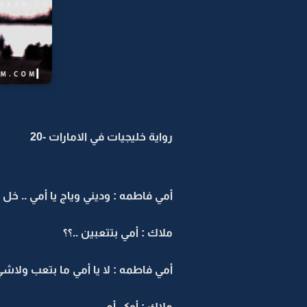
رواية خليجيات في الامارات -20
أمي فاطمه : وديني وياج يا أمي .. خ
ملاك : أمي بتتعبين ..؟؟
أمي فاطمه : لا يا أمي ما بتعب ولاشي
ملاك : أوكي أمي