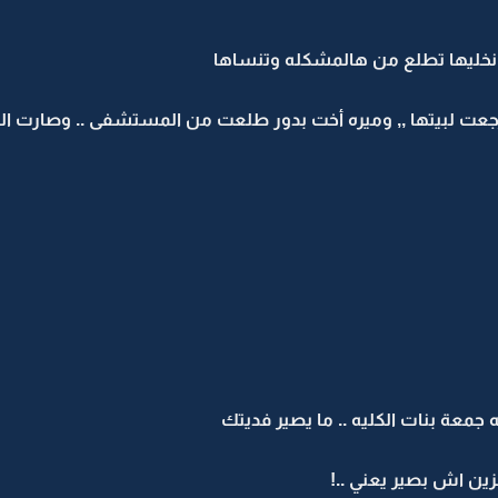
ف نخليها تطلع من هالمشكله وتنساها
رجعت لبيتها ,, وميره أخت بدور طلعت من المستشفى .. وصارت ا
جمعة بنات الكليه .. ما يصير فديتك
زين اش بصير يعني ..!