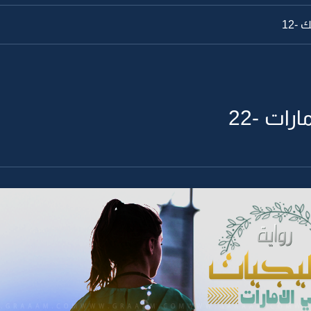
-12
رات -22