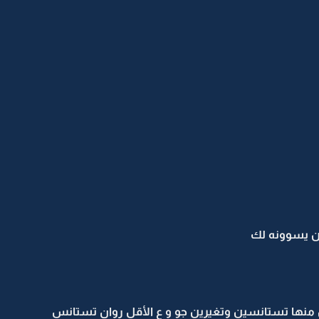
ين يسوونه لك
ين منها تستانسين وتغيرين جو و ع الأقل روان تستانس