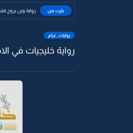
بارت من
رواية وين يروح قلبك 
روايات_غرام
رواية خليجيات في الاما