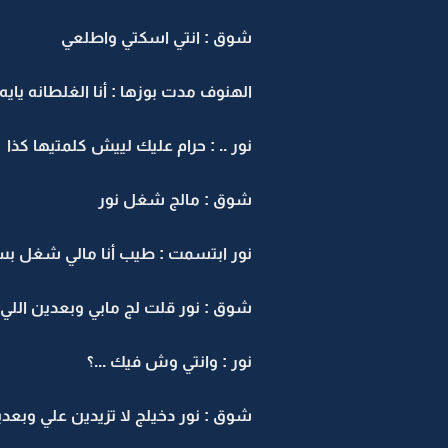
شوق : انتي اسكتي واطلعي
الهنوف مدت بوزها : أنا الغلطانه يايه
نور .. : حرام عليك لييش كلمتيها كذا
شوق : مالج شغل نور
نور ابتسمت : طيب أنا مالي شغل بس
شوق : نور قلت لج مابي وبعدين اللي 
نور : وانتي وش فيك ...؟
شوق : نور دخيلج لا تزيدين علي وبعدي