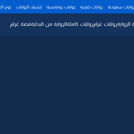
وايات سعودية
روايات خليجيه
روايات رومانسية
ارشيف الروايات
يوم ال
 الرواية
روايات غرام
روايات كاملة
الرواية من البداية
قصة غرام