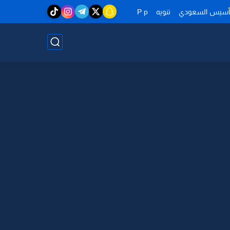
تأسيس السعودي
تنويه
P p