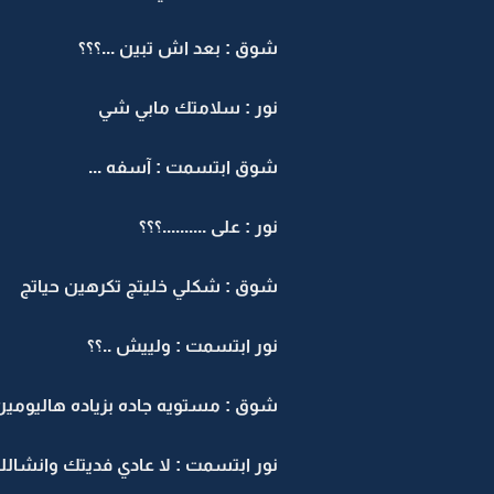
شوق : بعد اش تبين ...؟؟؟
نور : سلامتك مابي شي
شوق ابتسمت : آسفه ...
نور : على ..........؟؟؟
شوق : شكلي خليتج تكرهين حياتج
نور ابتسمت : ولييش ..؟؟
شوق : مستويه جاده بزياده هاليومين
نور ابتسمت : لا عادي فديتك وانشالله