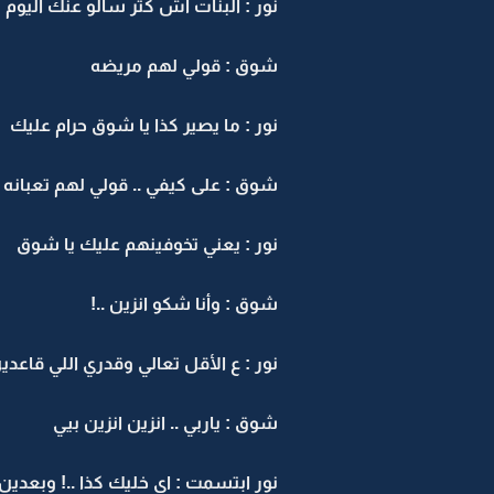
نور : البنات اش كثر سألو عنك اليوم
شوق : قولي لهم مريضه
نور : ما يصير كذا يا شوق حرام عليك
شوق : على كيفي .. قولي لهم تعبانه
نور : يعني تخوفينهم عليك يا شوق
شوق : وأنا شكو انزين ..!
نور : ع الأقل تعالي وقدري اللي قاعد
شوق : ياربي .. انزين انزين بيي
نور ابتسمت : اي خليك كذا ..! وبعد