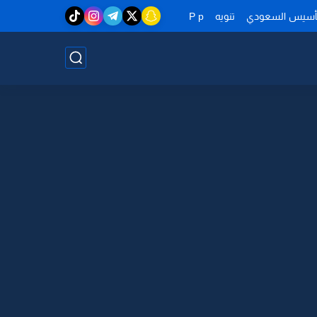
تأسيس السعودي
تنويه
P p