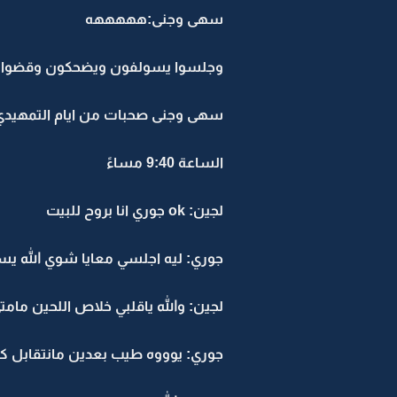
سهى وجنى:هههههه
وجلسوا يسولفون ويضحكون وقضوا 
سهى وجنى صحبات من ايام التمهيدي ك
الساعة 9:40 مساءً
لجين: ok جوري انا بروح للبيت
جوري: ليه اجلسي معايا شوي الله ي
لجين: والله ياقلبي خلاص اللحين ما
جوري: يوووه طيب بعدين مانتقابل كث