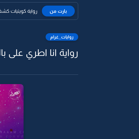
بارت من
رواية كويتيات كشفوا 
روايات_غرام
رواية انا اطري على با