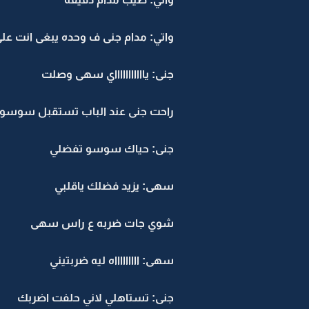
واتي: مدام جنى ف وحده يبغى انت ع
جنى: ياااااااااااي سهى وصلت
راحت جنى عند الباب تستقبل سوسو
جنى: حياك سوسو تفضلي
سهى: يزيد فضلك ياقلبي
شوي جات ضربه ع راس سهى
سهى: اااااااااه ليه ضربتيني
جنى: تستاهلي لاني حلفت اضربك