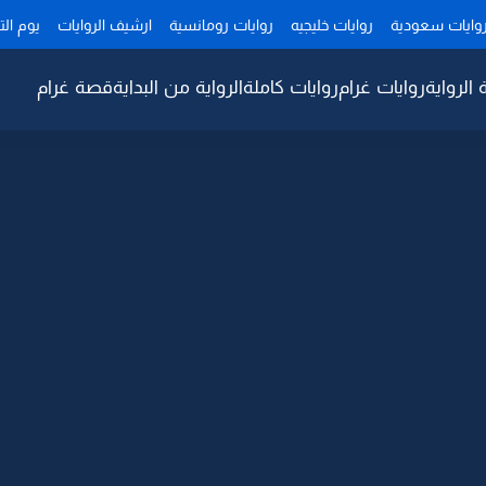
وايات سعودية
روايات خليجيه
روايات رومانسية
ارشيف الروايات
يوم ال
 الرواية
روايات غرام
روايات كاملة
الرواية من البداية
قصة غرام