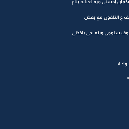
وكمان احسني مره تعبانه بنام
ف ع التلفون مع بعض
شوف سلومي وينه يجي ياخذني
لا لا
’