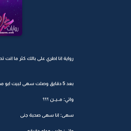
رواية انا اطري على بالك كثر ما انت تطر
بعد 5 دقايق وصلت سهى لبيت ابو محمد
واتي: مــيــن ؟؟؟
سهى: انا سهى صحبة جنى
واتي: طيب مدام دقيقه