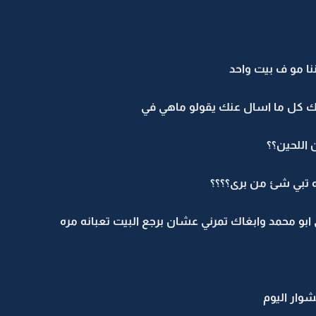
نا مو ف بيت واحد
وينك كل ما اسال عنك يقولو ماهي في
اللحين؟؟
 تبي شئ من برى؟؟؟؟
بو محمد وابغاك تمرني عشان برجع البيت تعبانه مره
وار اليوم