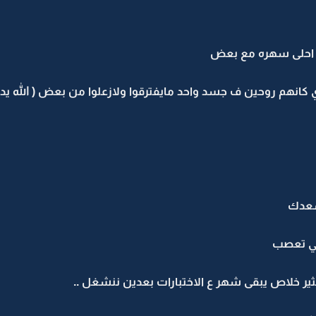
احلى سهره مع بعض
انهم روحين ف جسد واحد مايفترقوا ولازعلوا من بعض ( الله يدي
سعدك
متي تعصب
ير خلاص يبقى شهر ع الاختبارات بعدين ننشغل ..