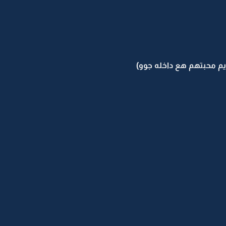
م محبتهم هع داخله جوو)