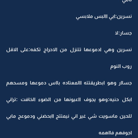
نسرين:ابي االبس ملابسي
جسار:لا
نسرين وهي ادموعها تتنزل من الاحراج تكفه:على الاقل
روب النوم
جساار وهو ابطريقتته االمعتاده بااس دموعها ومسحهم
ابكل حنيه:وهو يجوف ااعيونها من الضوء الخافت :تراني
للحين ماسويت شي غير اني نيمتتج اابحضني ودموعج مابي
اجوفهم فااهمه