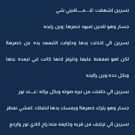
نسرين اشهقت :لا...مــــــافيني شي
جسار وهو للحين اميود خصرها :وين رايحه
نسرين الي اخذتت يدها وحاولت اتتبععد يده عن خصرهاا
لكن اهو ضغغط عليها وتنرفز لانها كانت تبي تبعده عنها
وبكل حده:وين راايحه
نسرين الي خافتت من نبره صوته وبكل برائه :عــــند نور
جسار وهو يترك خصرهاا ويمسك يدها ابتملك :امشي نفطر
نسرين الي ترتجف من قربه وخايفه منه:راح انادي نور وارجع