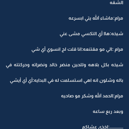
الشقه
مرام:ماشاء الله يتي ابسرعه
شيخه:هاا أي التكسي مشى عني
مرام :الي مو مقتنعه:انا قلت لج انسوي أي شي
شيخه بكل بلاهه وللحين منضر خالد ونضراته وحركتته في
باله وشلون انه اهي استسلمت له في البدايه:أي أي أيشي
مرام:الحمد الله وشكر مو صاحيه
وبعد ربع ساعه
............:اخذي عشاكم