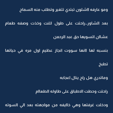
ومو عارفه ااشلون تبتدي تتغير وتطلب منه السماح
بعد الشاور..راحتت على طول للنت وخذت وصفه طعام
عشاان اتسويها حق عبد الرحمن
بنسبه لها اانها سووت انجاز عظيم اول مره في حياتها
تطبخ
وماتدري هل راح ينال اعجابه
راحتت وحطت الاطباق على طاوله الطعاام
ودخلت غرفتها وهي خاايفه من مواجهته بعد الي السوته