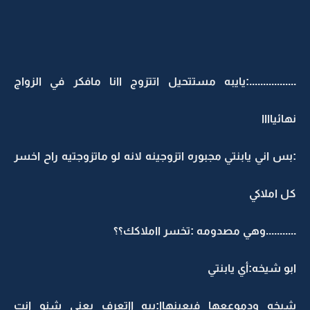
.................:يايبه مستتحيل اتتزوج اانا مافكر في الزواج
نهائياااا
:بس اني يابنتي مجبوره اتزوجينه لانه لو ماتزوجتيه راح اخسر
كل املاكي
...........وهي مصدومه :تخسر ااملاكك؟؟
ابو شيخه:أي يابنتي
شيخه ودموععها فيعينهاا:يبه ااتعرف يعني شنو انت