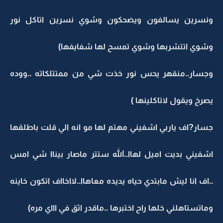
ونسرين يسالفون ويضحكون وشوي نسرين اتاكل نور
وشوي اتتشربها وشوي تمسح لها شفايفها)
وجسار..منقهر يحس نور خذت شي من ممتتلكاته ..ووده
يصرخ ويقول لاتاكلينها )
جسار?اف ياربي اشفيني مهتم لها مو انه الي قلت باطلقها
اشفيني بديت اميل لهاا..الله ستتر ماصار بيناا شي امس
..اف انا ليش مابتدي حياه يديده معاهاا..لااخااف اتكون خاينه
وماتستاهلني خلها راح اختبرها ..ماقدر اثق في اااي مره)