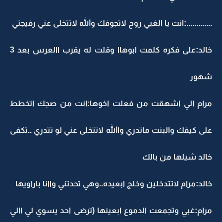
.............:انت يا الغبي روح لاتجوفك والله لاتتخلى عني رفيجتي
خالد:على فكره كلمت ابوهاا وقلت له يقرب االعرس بعد 3
شهور
مرام الي اشهقت من فعلت اخوها:انت من صجك اتخطط
على كيفك والبنت ماتدري واالله لاتتخلى عني لو تتدري ..تكفى
خالد شيلها من بالك
خالد:مرام لاتتدخلين وخلج ابعيده..وهي تحدتني واانا باراويها
مرام:غبي وتجمعت الدموع ابعينها (ترضى احد يسوي لي االي