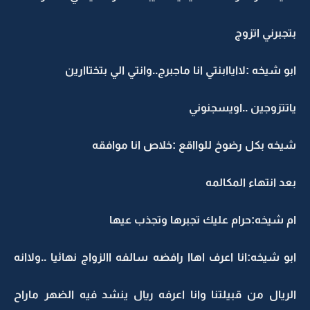
بتجبرني اتزوج
ابو شيخه :لااياابنتي انا ماجبرج..وانتي الي بتختاارين
ياتتزوجين ..اويسجنوني
شيخه بكل رضوخ للوااقع :خلاص انا موافقه
بعد انتهاء المكالمه
ام شيخه:حرام عليك تجبرها وتجذب عيها
ابو شيخه:انا اعرف اهاا رافضه سالفه االزواج نهائيا ..ولاانه
الريال من قبيلتنا وانا اعرفه ريال ينشد فيه الضهر ماراح