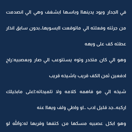
في الجدار ويود يدينهاا وباسها ابشغف وهي الي انصدمت
من جرئته وفعلته الي ماتوقعت اايسويها..بدون سابق انذار
عطته كف على ويهه
وهو الي كان متخدر وتوه يستتوعب الي صار وبعصبيه:راح
ادفعين ثمن الكف قريب ياشيخه قريب
شيخه الي مو فاهمه كلامه ولا تلميحاته:اعلى مابخيلك
اركبه..جد قليل ادب ..او واطي ولف ويهاا عنه
وهو ابكل عصبيه مسكها من كتفها وقربها له:والله لو