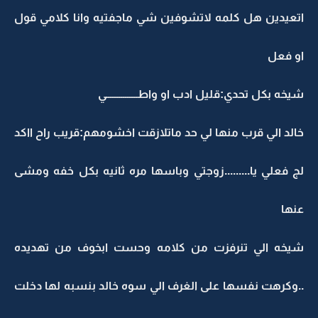
اتعيدين هل كلمه لاتشوفين شي ماجفتيه وانا كلامي قول
او فعل
شيخه بكل تحدي:قليل ادب او واطـــــــــــــــي
خالد الي قرب منها لي حد ماتلازقت اخشومهم:قريب راح ااكد
لج فعلي يا.........زوجتي وباسها مره ثانيه بكل خفه ومشى
عنها
شيخه الي تنرفزت من كلامه وحست ابخوف من تهديده
..وكرهت نفسها على الغرف الي سوه خالد بنسبه لها دخلت