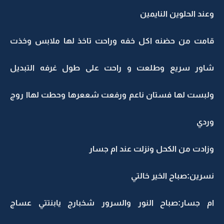
وعند الحلوين النايمين
قامت من حضنه اكل خفه وراحت تاخذ لها ملابس وخذت
شاور سريع وطلعت و راحت على طول غرفه التبديل
ولبست لها فستان ناعم ورفعت شععرها وحطت لهاا روج
وردي
وزادت من الكحل ونزلت عند ام جسار
نسرين:صباح الخير خالتي
ام جسار:صباح النور والسرور شخبارج يابنتتي عساج