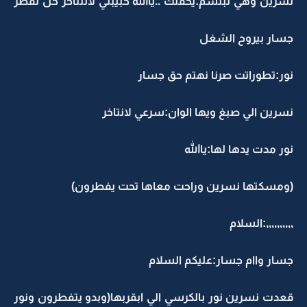
نسرين وهي تبتسم:يحقلك ..ياالله حبيبتي لانتتاخر خل نفطر
جسار بيروح الشغل
نور:تطوراتت صرنا نهتم حق جسار
نسرين الي صبغ ويها الوان:سرعي لانتاخر
نور مدت يدها لها:ياالله
(ومسكتها نسرين وراحت معاها تحت يفطرون)
,,,,,,,,,,:السلام
جسار واام جسار:عليكم السلام
قعدت نسرين نور بالكرسي الي ابقربها(وبدو يتفطرون ونور