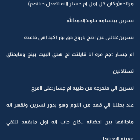
مرتاحه(وكان كل امل ام جسار اانه تتعدل حياتهم)
نسرين ببتسامه حلوه:الحمدالله
نسرين:خالتي عن اذنج باروح حق نور اكيد اهي قاعده
ام جسار :جم مره انا قايلتت لج هذي البيت بيتج ومايحتاي
تستاذنين
نسرين الي منحرجه من طيبه ام جسار:على اامرج
عند بطلنا الي قعد من النوم وهو يدور نسرين ونقهر انه
ماجاافها بين احضانه ..كان حاب انه اول مايقعد تلتقي
ععينه اابعينها