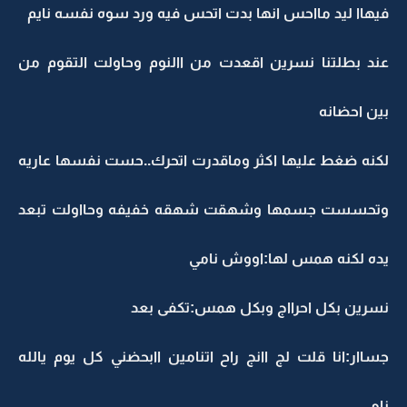
فيهاا ليد مااحس انها بدت اتحس فيه ورد سوه نفسه نايم
عند بطلتنا نسرين اقعدت من االنوم وحاولت التقوم من
بين احضانه
لكنه ضغط عليها اكثر وماقدرت اتحرك..حست نفسها عاريه
وتحسست جسمها وشهقت شهقه خفيفه وحااولت تبعد
يده لكنه همس لها:اووش نامي
نسرين بكل احرااج وبكل همس:تكفى بعد
جساار:انا قلت لج اانج راح اتنامين اابحضني كل يوم يالله
نامي