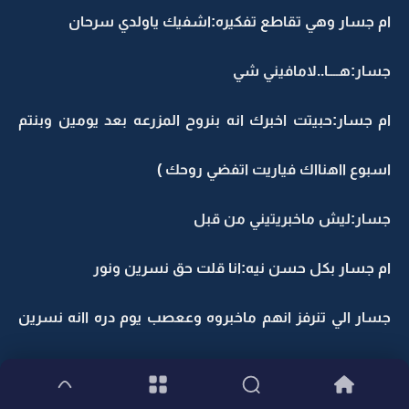
ام جسار وهي تقاطع تفكيره:اشفيك ياولدي سرحان
جسار:هــــا..لامافيني شي
ام جسار:حبيتت اخبرك انه بنروح المزرعه بعد يومين وبنتم
اسبوع ااهنااك فياريت اتفضي روحك )
جسار:ليش ماخبريتيني من قبل
ام جسار بكل حسن نيه:انا قلت حق نسرين ونور
جسار الي تنرفز انهم ماخبروه وععصب يوم دره اانه نسرين
تدري وماخبرته:على خير..المهم انا رايح الشغل تامروني على