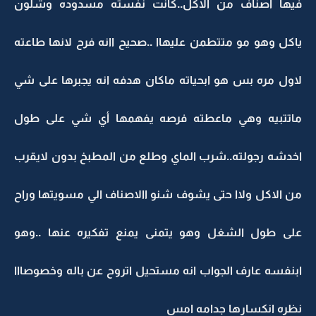
فيها اصناف من الاكل..كانت نفسته مسدوده وشلون
ياكل وهو مو متتطمن عليهاا ..صحيح اانه فرح لانها طاعته
لاول مره بس هو ابحياته ماكان هدفه انه يجبرها على شي
ماتتبيه وهي ماعطته فرصه يفهمها أي شي على طول
اخدشه رجولته..شرب الماي وطلع من المطبخ بدون لايقرب
من الاكل ولاا حتى يشوف شنو االاصناف الي مسويتها وراح
على طول الشغل وهو يتمنى يمنع تفكيره عنها ..وهو
ابنفسه عارف الجواب انه مستحيل اتروح عن باله وخصوصااا
نظره انكسارها جدامه امس