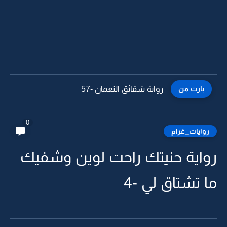
بارت من
رواية شقائق النعمان -56
0
روايات_غرام
رواية حنيتك راحت لوين وشفيك
ما تشتاق لي -4