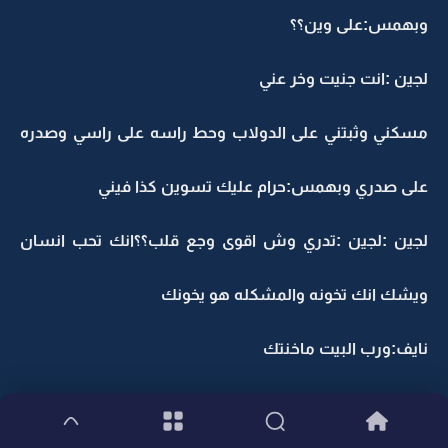
وبهمس:على وين؟؟
لجين :انت جنيت وخر عني
مسكني وثبتني على الدولاب وحط راسه على راسي وصدره
على صدري وبهمس:حرام عليك تسوين كذا فيني
لجين :لجين :تدري وش اقوى وجع قلب؟؟انك تحب انسان
ويشك انك تخونه والمشكله هو يخونك
نايف:ورب البيت ماخنتك
لجين :لاتحلف<وخرته عني بقووه وطلعنا من الدولاب