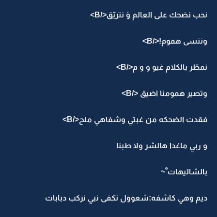
نحب نضحك على العالم وَ نتريّق</B>
وننسى هموم!</B>
نمطّر بالكلام غيو و و م</B>
وتصير همومنا اضيق </B>
فقدت الضحكه من غبتي وشفاهي ملح</B>
و ربي ماغدا هالشر ولا طبنا
بالشاليهات ْ~
ديم وهي كاشفه:شعوول تكفى نبي نركب دبابات