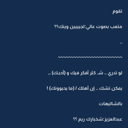
تقوم
متعب بصوت عالي:لجيييين وينك؟؟
..
~~~~~~~~~~~~~~~~~~~~~~~~~
لو تدري .. شـ كثر أفكر فيك و (أحبـك) .,
يمكن تشك .. إن أهلك / (ما يحبوونك) !
بالشاليهات
عبدالعزيز:شخبارك ريم ؟؟