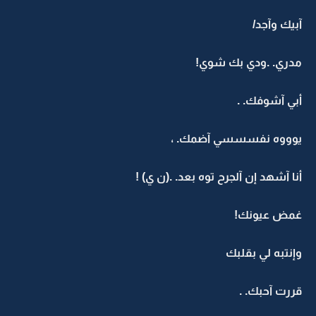
آبيك وآجد/
مدري. .ودي بك شوي!
أبي آشوفك. .
يوووه نفسسسي آضمك. ،
أنا آشهد إن آلجرح توه بعد. .(ن ي) !
غمض عيونك!
وإنتبه لي بقلبك
قررت آحبك. .