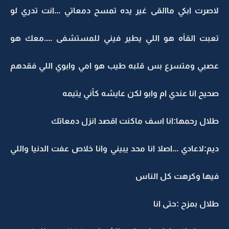
لاصرت ابكي ماالقى غير يده تمسح دمعاتي ...انت تدري لو
تعبت القآه هو اللي يطير فيني للمستشفى ....معك هو
عصبي ومتسرع بس قلبه طيب هو امي وابوي اللي فقدهم
صحيح انا عندي ام وابو لكن عايشه كأني يتيمه
طلال رحمها:انا اسف ماكنت اقصد انزل دمعاتك
ديم:لاعادي ...اصلا انا محد يبيني وانا خلاص عفت الدنيا واللي
فيها وكرهت كل الناس
طلال بمزح :حتى انا