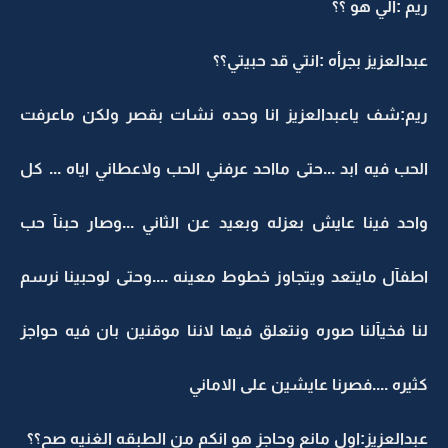
ريم :الي هو ؟؟
عبدالعزيز بجرأه :انتي قد حبيتي؟؟
ريم:شف ياعبدالعزيز انا وحده نشات بقصر ولكن ماعرفت
الحب فيه ابد ...حتى مااحد عرفني الحب ولاعطاني اياه ... كل
واحد فينا عايش بعزله وبعيد عن الثاني ...وصار حبنآ حب
اطفآل مايتعد ويتجاوز خطوط معينه ....وحتى لوحبينا نرسم
لنا فخيآلنا صوره ونتعلق فيها لاننا موقنين بان فيه حواجز
كثيره ....فصرنا عايشين على الاماني
عبدالعزيز:اول مانع وحاجز هو انكم من الطبقه الغنيه صح؟؟