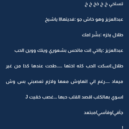
تستحي خ خ خخ خ خ
عبدالعزيز وهو خاش جو :فديتهااا ياشيخ
طلال يخزه :بشّر امك
عبدالعزيز :يااخي انت ماتحس بشعوري وينك ووين الحب
طلال:اسكت الحب كله اختها .....طحت عندها كذا من غير
ميعاد ....رغم اني اتهاوش معها ولازم تعصبني بس وش
اسوي بهالكلب اقصد القلب حبها ...غصب خقيت J
جآفي/وقآسي/مبتعد
!