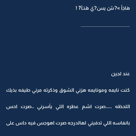
هَاذِاُ »?شْ يسَ?يَ هْنـَآ?َ !
__________________
عند لجين
كنت نايمه ومونايمه هزني الشوق وذكرته مرني طيفه بذيك
اللحظه .....صرت اشم عطره اللي يآسرني ..صرت احس
بانفاسه اللي تدفيني لهالدرجه صرت اهوجس فيه داس على