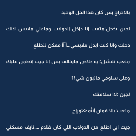
بالاحراج بس كان هذا الحل الوحيد
لجين بخجل:متعب انا داخل الدولاب وماعلي ملابس لانك
دخلت وانا كنت ابدل ملابسي...آآآآ ممكن تتطلع
متعب تفشل:ايه خلاص مايخالف بس انا جيت اتطمن عليك
وعلى سلومي ماتبون شي؟؟
لجين :لاا سلامتك
متعب:يللا فمان الله <<وراح
جيت ابي اطلع من الدولاب اللي كان ظلام ....نايف مسكني