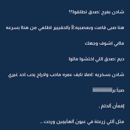
شادن بفرح :صدق تطلقوا؟؟
هنا صبى قامت وبعصبيه:آآ يالحقييير اطلعي من هناا بسرعه
ماابي اشوف وجهك
ديم :صدق اللي اختشوا ماتوا
شادن بسخريه :اصلا نايف عمره ماحب ولاراح يحب احد غيري
صبآ:برآآآآآآآآآآآآآآآآآ
|فمأن آلحلمَ ,
مثل آللي زرعتهَ في عيونَ آلهآيمِين ورحت ..