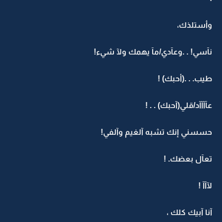
وأستلذك،
نآسي! . .وعآدي/مآ يهمك ولآ شيء!
طيب. . .(أحبك) !
عآآآآد/قلي(آحبك) . . !
حسسني إنك تشبه آلغيم وآلفي!
تعآل بعضك. !
لآآآ !
آنا آبيك كلك ،