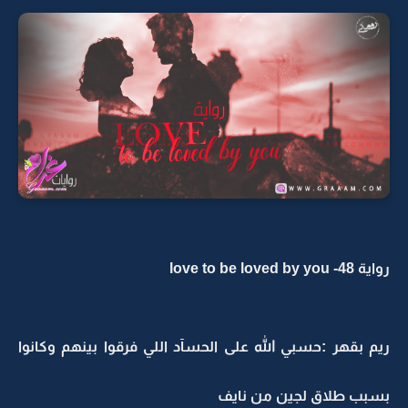
رواية love to be loved by you -48
ريم بقهر :حسبي الله على الحسآد اللي فرقوا بينهم وكانوا
بسبب طلاق لجين من نايف