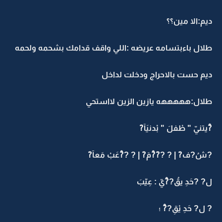
ديم:الا مين؟؟
طلال باءبتسامه عريضه :اللي واقف قدامك بشحمه ولحمه
ديم حست بالاحراج ودخلت لداخل
طلال:هههههه يازين الزين لااستحي
?ْيتنيّ " طْفلَ " بْدنيَآ?َ
?شُ?ف?َ | ? ??َ?ْمَ?َ | ? ??ْعَبْ مَعآ?َ
ل? ?حَدِ يقُ??ْيّ : عِيّبَ
? ل? حَدِ يْقِ??ْ ؛