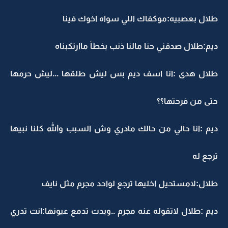
طلال بعصبيه:موكفاك اللي سواه اخوك فينا
ديم:طلال صدقني حنا مالنا ذنب بخطأ ماارتكبناه
طلال هدى :انا اسف ديم بس ليش طلقها ...ليش حرمها
حتى من فرحتها؟؟
ديم :انا حالي من حالك مادري وش السبب والله كلنا نبيها
ترجع له
طلال:لامستحيل اخليها ترجع لواحد مجرم مثل نايف
ديم :طلال لاتقوله عنه مجرم ..وبدت تدمع عيونها:انت تدري