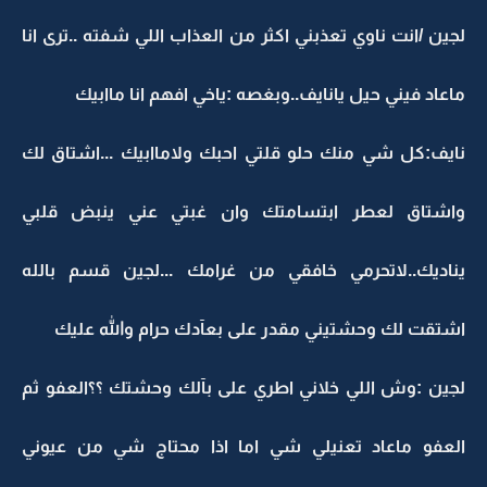
لجين /انت ناوي تعذبني اكثر من العذاب اللي شفته ..ترى انا
ماعاد فيني حيل يانايف..وبغصه :ياخي افهم انا ماابيك
نايف:كل شي منك حلو قلتي احبك ولاماابيك ...اشتاق لك
واشتاق لعطر ابتسامتك وان غبتي عني ينبض قلبي
يناديك..لاتحرمي خافقي من غرامك ...لجين قسم بالله
اشتقت لك وحشتيني مقدر على بعآدك حرام والله عليك
لجين :وش اللي خلاني اطري على بآلك وحشتك ؟؟العفو ثم
العفو ماعاد تعنيلي شي اما اذا محتاج شي من عيوني