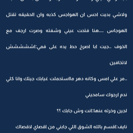
ولاشي بديت احس ان الهواجس كذبه وان الحقيقه تقتل
الهوجاس ....هنا فتحت عيني وشفته وصرت ارجف مع
الخوف ..جيت ابا اصرخ حط يده على فمي:اششششش
لاتخافين
..مر علي امس وكانه دهر مااستحملت غيابك جيتك وانا كلي
ندم ارجوك سامحيني
لجين وخرته عنها:انت وش جابك ؟؟
نايف:اقسم بالله الشوق اللي جابني من اقصاي لاقصاك