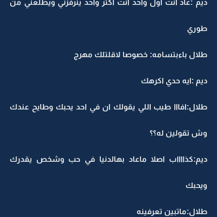
ديم :عاد انت اول واحد انت اكثر واحد ينرفزني ويطلعني من
طوري
طلال باءبتسامه: خصوصا لاقلتلك مهرج
ديم :ايه حدي اكرهك
طلال:افااا طيب اللي يقولك ان في احد يحبك وطايح عندك
وش تقولين له؟؟
ديم:كذااااب اصلا ماعاد بهالدنيا في حب وشخص يقدرك
ويحبك
طلال:ماتبين تعرفينه