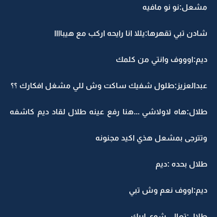
مشعل:نو نو مافيه
شادن تبي تقهرها:يللا انا رايحه اركب مع هيباااا
ديم:اوووف وانتي من كلمك
عبدالعزيز:طلول شفيك ساكت وش للي مشغل افكارك ؟؟
طلال:هاه لاولاشي ...هنا رفع عينه طلال لقاد ديم كاشفه
وتترجى بمشعل هذي اكيد مجنونه
طلال بحده :ديم
ديم:اووف نعم وش تبي
طلال:تعالي شوي ابيك