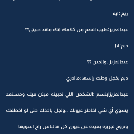
ريم :ايه
عبدالعزيز:طيب افهم من كلامك انك ماقد حبيتي؟؟
ديم:لاا
عبدالعزيز :والحين ؟؟
ديم بخجل وطت راسها:ماادري
عبدالعزيزابتسم :الشخص اللي تحبينه ميتن فيك ومستعد
يسوي أي شي لخاطر عيونك ..ولجل يآخذك حتى لو اخطفك
ونروح لجزيره بعيده عن عيون كل هالناس راح اسويها