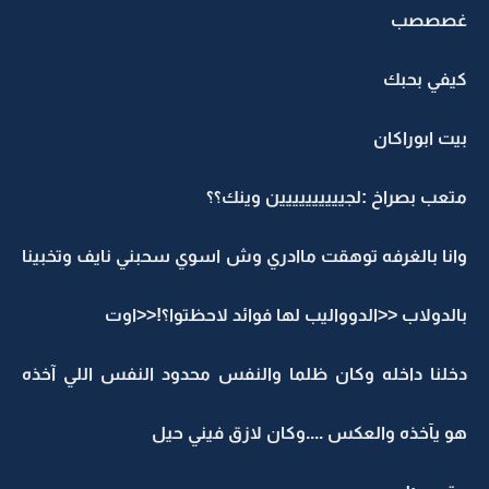
غصصصب
كيفي بحبك
بيت ابوراكان
متعب بصراخ :لجيييييييييين وينك؟؟
وانا بالغرفه توهقت ماادري وش اسوي سحبني نايف وتخبينا
بالدولاب <<الدوواليب لها فوائد لاحظتوا؟!<<اوت
دخلنا داخله وكان ظلما والنفس محدود النفس اللي آخذه
هو يآخذه والعكس ....وكان لازق فيني حيل