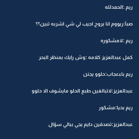
ريم :الحمدلله
صبآ:ريووم انا بروح اجيب لي شي اشربه تبين؟؟
ريم :لامشكوره
كمل عبدالعزيز كلامه :وش رايك بمنظر البحر
ريم باءعجاب:حلوو يجنن
عبدالعزيز:لاتبالغين طبع الحلو مايشوف الا حلوو
ريم بحيا:مشكور
عبدالعزيز:تصدقين دايم يجي ببالي سؤال