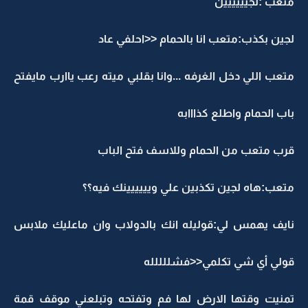
متعب :لجيييييين
لجين بكذب:متعب انا بالحمام <<احلفي عاد
متعب اللي دخل الغرفه ...وانا بقلبي ميته رعب ياارب مايفتح
باب الحمام واطلع كذااابه
قرب متعب من الحمام وللاسف فتح الباب
متعب:هاه لجين تكذبين علي ويييييينك فيه؟؟
نايف يهمس لي:قوليله انك بالدولاب وان ماعليك ملابس
قولي أي شي تكلمي<<فشللللله
تمنيت وقتها الارض لها فم وتفتحه وتبلعني موقف قمة