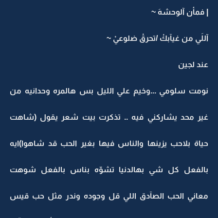
| فمأن آلوحشهَ ~
آللَي من غيآبكْ /تحرقْ ضلوعيْ ~
عند لجين
نومت سلومي ...وخيم علي الليل بس هالمره وحدانيه من
غير محد يشاركني فيه .. تذكرت بيت شعر يقول (شاهت
حياة بلاحب يزينها والناس فيها بغير الحب قد شاهوا)ايه
بالفعل كل شي بهالدنيا تشوّه بناس بالفعل شوهت
معاني الحب الصآدق اللي قل وجوده وندر مثل حب قيس