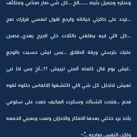
وعنتره وجميل بثينه .......الخ ...كل شي صار صنأعي ومتكلّف
...تردد على ذاكرتي خياناته وارجع اقول لنفسي قرارك صح
...كل اللي ابيه يطلقني بالثلاث خلي الجرح يهدي..غصبن
عليك بترسلي ورقة الطلاق ...بس ليش حسيت بالوجع
..ليش يوم قال كلمته آلمني ليييش ؟؟...آخ بس اذا تبي
تعيش لاتحلل كل شي اللي اكتشفوا الالماس حللوه لقوه
فحم ...فتحت الشبآك وسكرت المكيف خفت على سلومي
يآخذ برد خذتني بعدها الافكار والاحزان ونمت وبعيني الدمعه
ولكن النفس صاحيه ...ْ~