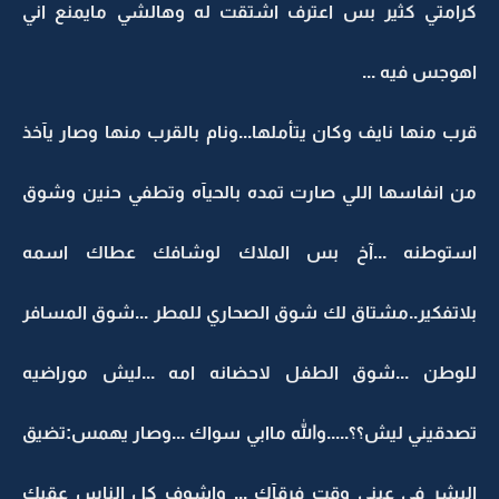
كرامتي كثير بس اعترف اشتقت له وهالشي مايمنع اني
اهوجس فيه ...
قرب منها نايف وكان يتأملها...ونام بالقرب منها وصار يآخذ
من انفاسها اللي صارت تمده بالحيآه وتطفي حنين وشوق
استوطنه ...آخ بس الملاك لوشافك عطاك اسمه
بلاتفكير..مشتاق لك شوق الصحاري للمطر ...شوق المسافر
للوطن ...شوق الطفل لاحضانه امه ...ليش موراضيه
تصدقيني ليش؟؟.....والله ماابي سواك ...وصار يهمس:تضيق
البشر في عيني وقت فرقآك ... واشوف كل الناس عقبك