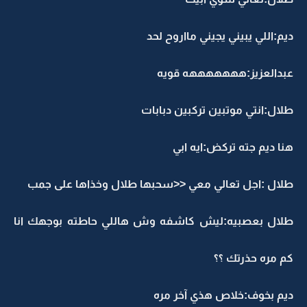
ديم:اللي يبيني يجيني مااروح لحد
عبدالعزيز:هههههههه قويه
طلال:انتي موتبين تركبين دبابات
هنا ديم جته تركض:ايه ابي
طلال :اجل تعالي معي <<سحبها طلال وخذاها على جمب
طلال بعصبيه:ليش كاشفه وش هاللي حاطته بوجهك انا
كم مره حذرتك ؟؟
ديم بخوف:خلاص هذي آخر مره