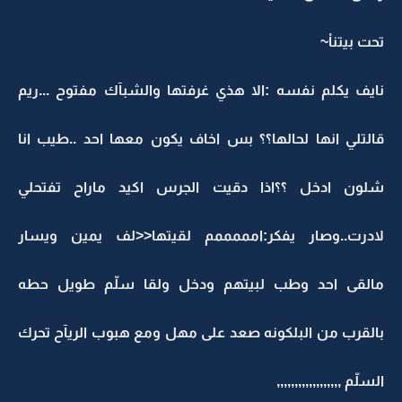
تحت بيتناْ~
نايف يكلم نفسه :الا هذي غرفتها والشبآك مفتوح ...ريم
قالتلي انها لحالها؟؟ بس اخاف يكون معها احد ..طيب انا
شلون ادخل ؟؟اذا دقيت الجرس اكيد ماراح تفتحلي
لادرت..وصار يفكر:امممممم لقيتها<<لف يمين ويسار
مالقى احد وطب لبيتهم ودخل ولقا سلّم طويل حطه
بالقرب من البلكونه صعد على مهل ومع هبوب الريآح تحرك
السلّم ,,,,,,,,,,,,,,,,,,