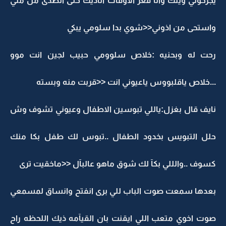
يجرحوني وينك وانا فعز الاوقات اناديك حتى الصدى مل مني
واستحى من اذوني<<شوي بدا سلومي يبكي
رحت له وبحنيه :خلاص سلوومي حبيب لجين انت موو
...خلاص ياقلبووس ياعيوني انت <<قربت منه وبسته
نايف قال بغزل:ياللي تبوسين الاطفال وعيوني تشوف وش
حلل التبويس بخدود الطفال ..تبوس لك طفل بكا منك
كسوف ..والللي بكآ لك شوق ماهو عالبآل <<ماخقيت ترى
بعدها سمعت صوت الباب للي برى انفتح وانساق لمسمعي
صوت اخوي متعب اللي ايقنت بان القيآمه ذيك اللحظه راح