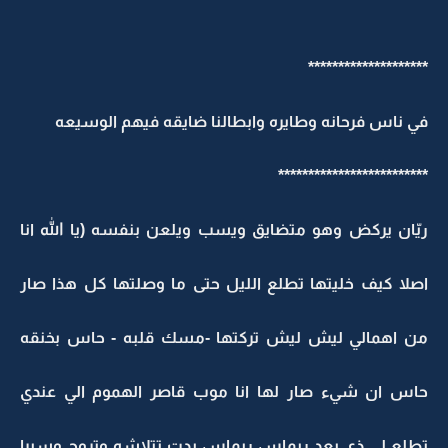
********************
في ناس فرحانه وطايره وابطالنا ضايقه فيهم الوسيعه
*************************
ريّان يركض وهو متضايق ويسب ويلعن بنفسه (يا الله انا
اصلا كيف خليتها تطلع الليل حتى ما وصلتها كل هذا صار
من اهمالي ليش ليش تركتها -مسك قلبه - حاس بخنقه
حاس ان شيء صار لها انا موب قاصر الهموم الي عندي
تطلع لي ذي بعد ريماس ريماس بدت تتلاشه وتروح وسيرا