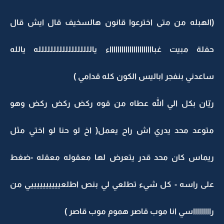
(الهبله من متى اخترعوا قانون هالسخيف قال ايش قال
حفلة مبيت غبااااااااااااااااااااااء يالللللللللللللللللله يالله
ساعدني بنفجر اباليس الكون كله قدامي )
ريّان بكل الي الله عطاه من قوه ركض ركض ركض وهو
متوعد محد يدري اش راح يعمل( اخ لو حنا لو اختي مثل
ريماس كان محد قدر يتعرض لها معقوله معقله -ضغط
على راسه - كل شيء تطلعي لي بنص اطلعييييييييييي من
راااااااااسي انا موب قاصر هموم موب قاصر )