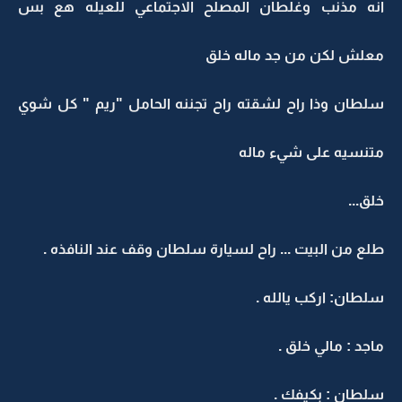
انه مذنب وغلطان المصلح الاجتماعي للعيله هع بس
معلش لكن من جد ماله خلق
سلطان وذا راح لشقته راح تجننه الحامل "ريم " كل شوي
متنسيه على شيء ماله
خلق...
طلع من البيت ... راح لسيارة سلطان وقف عند النافذه .
سلطان: اركب يالله .
ماجد : مالي خلق .
سلطان : بكيفك .