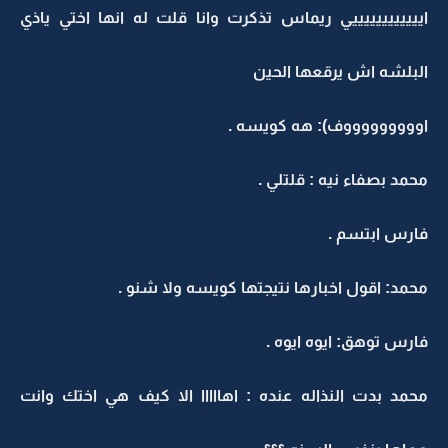
اييييييييييييي ريماس تذكرت وانا قلت له انها اختي ياذي
البلشه اش يرقعها الحين
اوووووووووف): هه كويسه .
محمد بصفاء نيه : قلتلي .
فارس ابتسم .
محمد: اقول اخبارها نتيجتها كويسه ولا شنو .
فارس توهق: ايوه ايوه .
محمد بدت النذاله عنده : اهااااا الا كيف هي اختك وانت