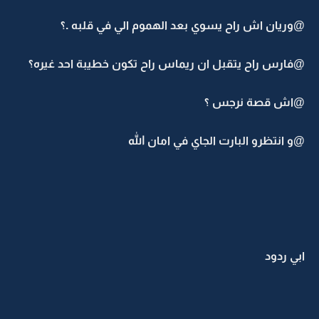
@وريان اش راح يسوي بعد الهموم الي في قلبه .؟
@فارس راح يتقبل ان ريماس راح تكون خطيبة احد غيره؟
@اش قصة نرجس ؟
@و انتظرو البارت الجاي في امان الله
ابي ردود