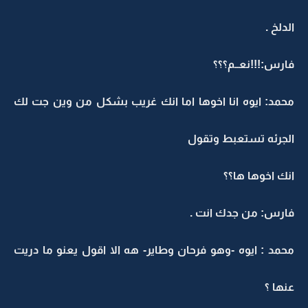
الدلخ .
فارس:!!!نعــم؟؟؟
محمد: ايوه انا اخوها اما انك غريب بشكل من وين جت لك
الجرئه تستعبط وتقول
انك اخوها ها؟؟
فارس: من جدك انت .
محمد : ايوه -وهو فرحان وطاير- هه الا اقول يعنو ما دريت
عنها ؟