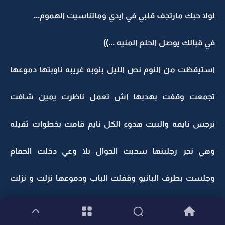
لولا حبك مارتجف قلبي في ايدي وماتناسيت الهموم...
في قبالك يوصل الحلم المنيه ...))
استيقظت من النوم نص الليل بنوبه غريبه ناوبتها دموعها
تجمعت وقفت بهدبها اش تعمل ناظرت يمين شافت
نرجس نايمه والبيت هدوء الكل نايم قامت بخطوات ثقيله
وهي تجر رجلينها سحبت الجوال بلا وعي دخلت الحمام
وجلست بطرف البانيو وقفلت الباب ودموعها نزلت و نزلت
ونزلت جلست تتذكر كل لحظه مرة وهي ماسكه دمعتها