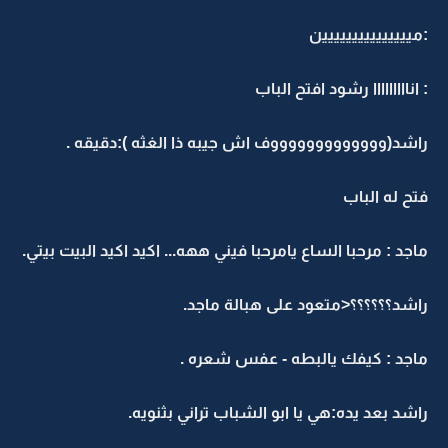
:مييييييييييييييين
: انااااااااا رشود افتح الباب
راشد(وووووووووووووف اش جيبه ذا الغثه ):دقيقه .
فتح له الباب
ماجد : مرحبا الساع يامرحبا فيني ههه... اكيد اكيد البيت بيتي.
راشد؟؟؟؟؟؟<متعود على هبالة ماجد.
ماجد : كيفك يالبطه - عفس شعره .
راشد بعد يده:هي يا ابو الشباب تراني بثنويه.