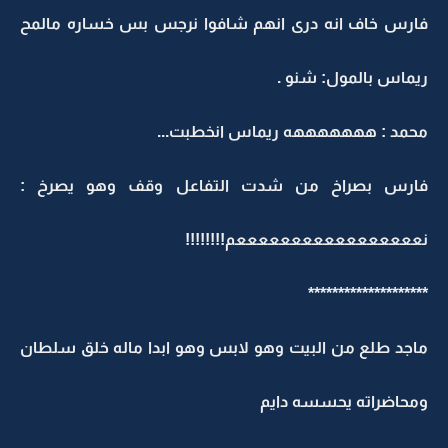
فارس خاف انه درى انهم شافوا نرجس بس خساره مالمح
ريماس بالمول: شنو .
محمد : هههههههه ريماس انخطبت...
فارس بصراخ من شدت التفاعل وقف وهو يصرخ :
نعععععععععععععععععم!!!!!!!!
********************
ماجد طلع من البيت وهو لابس وهو ابدا ماله خلق سلطان
ومحاضراته يحسسه دايم