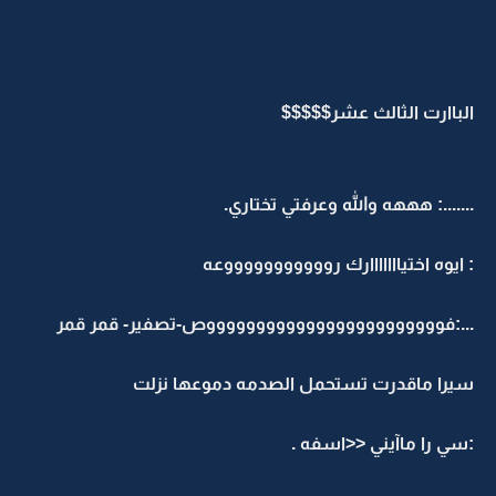
الباارت الثالث عشر$$$$$
.......: هههه والله وعرفتي تختاري.
: ايوه اختيااااااارك روووووووووووعه
...:فووووووووووووووووووووووووص-تصفير- قمر قمر
سيرا ماقدرت تستحمل الصدمه دموعها نزلت
:سي را ماآيني <<اسفه .