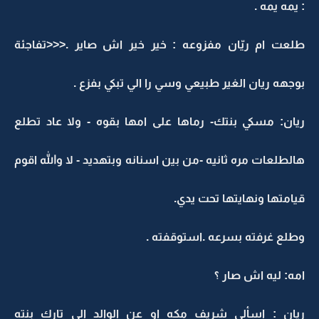
: يمه يمه .
طلعت ام ريّان مفزوعه : خير خير اش صاير .<<<تفاجئة
بوجهه ريان الغير طبيعي وسي را الي تبكي بفزع .
ريان: مسكي بنتك- رماها على امها بقوه - ولا عاد تطلع
هالطلعات مره ثانيه -من بين اسنانه وبتهديد - لا والله اقوم
قيامتها ونهايتها تحت يدي.
وطلع غرفته بسرعه .استوقفته .
امه: ليه اش صار ؟
ريان : اسألي شريف مكه او عن الوالد الي تارك بنته