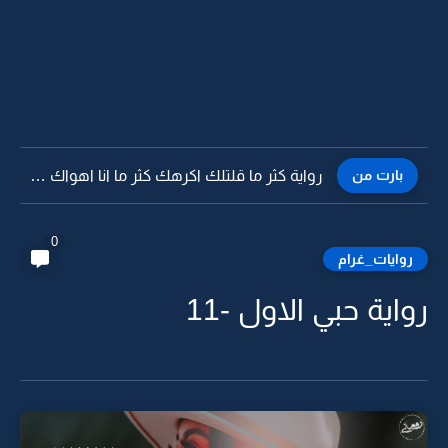
بارت من
رواية كثر ما قلتلك اكرهك كثر ما انا اهواك -22
0
روايات_غرام
رواية حبي الاول -11