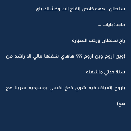
سلطان : ههه خلاص انقلع انت وخشتك باي.
ماجد: بايات ...
راح سلطان وركب السيارة
(وين اروح وين اروح ؟؟؟ هاهاي شفتها مالي الا راشد من
سنة جدتي ماشفته
باروح اتعيلف فيه شوي خخخ نفسي بمسرحيه سرينا هع
هع)