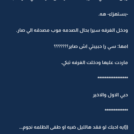
-بستهزاء- هه.
ودخل الغرفه سيرا بحال الصدمه موب مصدقه الي صار.
امها: سي را حبيبتي اش صاير؟؟؟؟؟؟؟
ماردت عليها ودخلت الغرفه تبكي.
*****************
حبي الاول والاخير
*************
((ايه احبك لو فقد هالليل ضيه او طفى الظلمه نجوم...