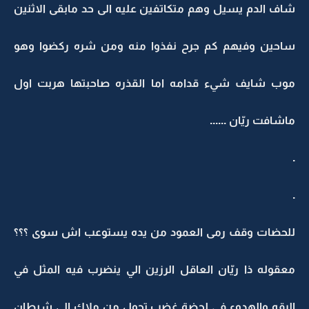
شاف الدم يسيل وهم متكاتفين عليه الى حد مابقى الاثنين
ساحين وفيهم كم جرح نفذوا منه ومن شره ركضوا وهو
موب شايف شيء قدامه اما القذره صاحبتها هربت اول
ماشافت ريّان ......
.
.
للحضات وقف رمى العمود من يده يستوعب اش سوى ؟؟؟
معقوله ذا ريّان العاقل الرزين الي ينضرب فيه المثل في
الرقه والهدوء في لحضة غضب تحول من ملاك الى شيطان