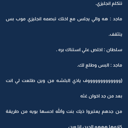
تتكلم انجليزي.
ماجد : هه والي يجلس مع اختك تبصمه انجليزي موب بس
يتثقف.
سلطان : اخلص علي استناك بره .
ماجد : البس وطلع لك.
(وووووووووووووف ياذي البلشه من وين طلعت لي انت
بعد من جد اخوان غثه
من جدهم يعتبروا ذيك بنت والله احسها بويه من طريقة
كلامها هههه الحين انا وين