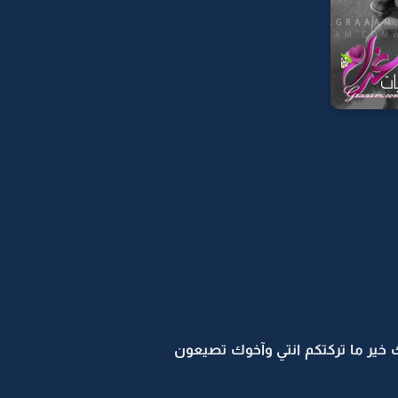
امك خير ما تركتكم انتي وآخوك تصيعون