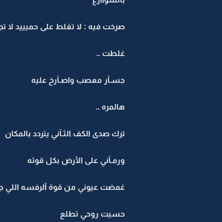
صرخت فيه : لا تغلط على حميييد لا 
غلطت ..
جسـآر معصب واصـآرخ عليه
هالمره ..
ترك صدى الكف الثـآني يتردد بالمكان
ورمـآني على الأرض بكل قوته
غمضت عيوني من قوة آلرفسه اللي جـ
حسيت روحي تطلع