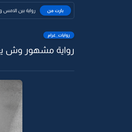
بارت من
رواية بين الامس والي
روايات_غرام
رواية مشهور وش يعن