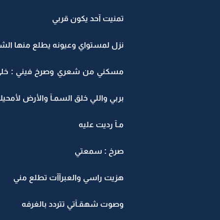
تمنيت آحد يكون قربي
نزل لمستواي وعيونه يطلع منها الشرار
مسكني من شعري وصرخ فيني : خلي 
بربي واللي خلق السمـآ والأرض لأم
مـآ رديت عليه
صرخ : سمعتي
هزيت راسي والعبرآآت تطلع مني
وصوت شهقـآتي تتردد بالغرفه