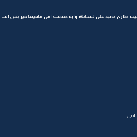
تجيب طاري حميد على لسـآنك وايه صدقت امي مافيها خير بس انت 
آتني