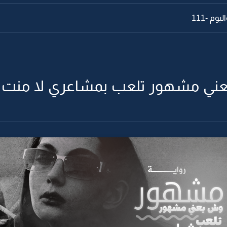
وم -111
ي مشهور تلعب بمشاعري لا منت مع