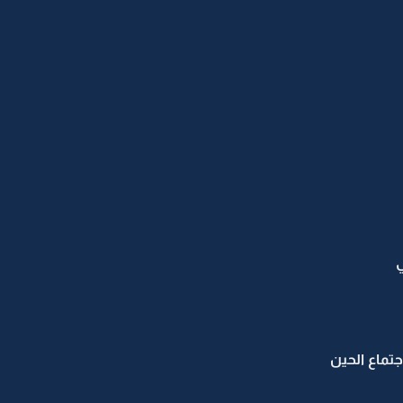
ي
جتماع الحين