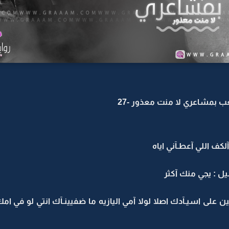
بمشاعري لا منت معذور -27
ف اللي آعطـآني اياه
: يجي منك آكثر
لمين على اسيـآدك اصلا لولا آمي اليازيه ما ضفيينـآك انتي لو في 