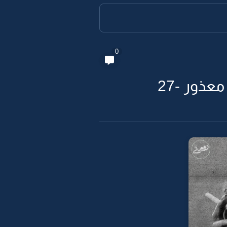
0
ذور -27