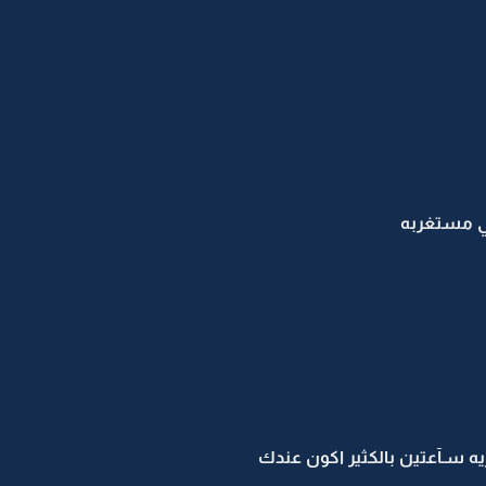
ني مستغربه
يه سـآعتين بالكثير اكون عندك