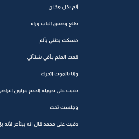
آلم بكل مكـآن
طلع وصفق الباب وراه
مسكت بطني بألم
قمت الملم بـآقي شتـآتي
وانا بالموت اتحرك
دقيت على تحويلة الخدم ينزلون اغراض
وجلست تحت
دقيت على محمد قال انه بيتأخر لأنه بإ