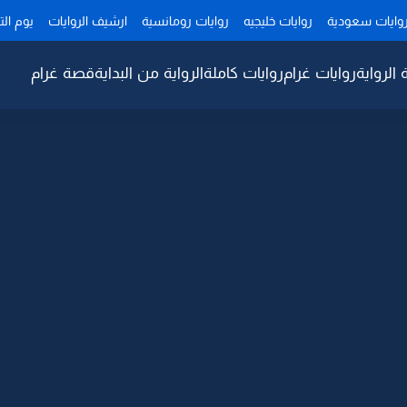
وايات سعودية
روايات خليجيه
روايات رومانسية
ارشيف الروايات
يوم ال
 الرواية
روايات غرام
روايات كاملة
الرواية من البداية
قصة غرام