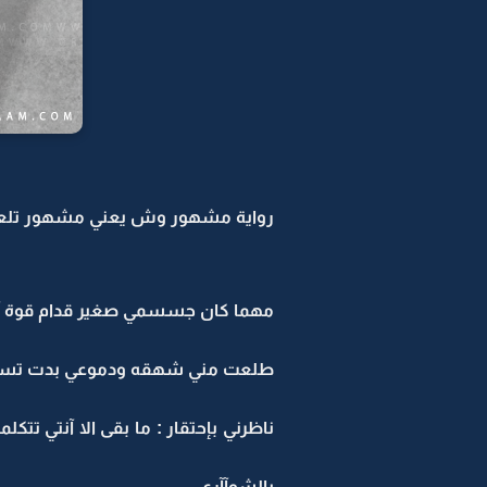
رواية مشهور وش يعني مشهور تلعب 
مهما كان جسسمي صغير قدام قوة آلك
طلعت مني شهقه ودموعي بدت تسيل 
ناظرني بإحتقار : ما بقى الا آنتي تتك
بالشوآآرع