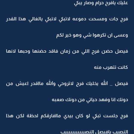
يك يافرح حرام وصار يبكي
رح جات ومسحت دموعه لاتبكي لاتبكي يالغالي هذا القدر
عسى ان تكرهوا شي وهو خير لكم
يصل حضن فرح اللي من زمان فاقد حضنها وحبها لانها
انت تتهرب منه
يصل _ الله يخليك فرح لاتروحي والله مااقدر اعيش من
نك انا وفهد حياتي من دونك صعبه
رح جلست تبكي لو كان بيدي ماافارقكم لحظة لكن هذا
نصيب يافيصل النصيييييييييييب