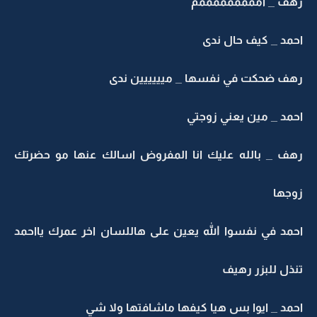
هف _ امممممممممم
مد _ كيف حال ندى
هف ضحكت في نفسها _ ميييييين ندى
مد _ مين يعني زوجتي
هف _ بالله عليك انا المفروض اسالك عنها مو حضرتك
وجها
حمد في نفسوا الله يعين على هاللسان اخر عمرك يااحمد
ذل للبزر رهيف
مد _ ايوا بس هيا كيفها ماشافتها ولا شي