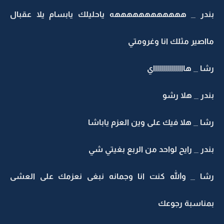
ندر _ ههههههههههههه ياحليلك يابسام يلا عقبال
اصير مثلك انا وغرومتي
ا _ هااااااااااااااااي
در _ هلا رشو
ا _ هلا فيك على وين العزم ياباشا
در _ رايح لواحد من الربع بغيتي شي
شا _ والله كنت انا وجمانه نبغى نعزمك على العشى
مناسبة رجوعك