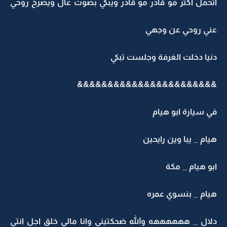
حمل اكثر مو قادر مو قادر ويبكي بصوت عال ويصرخ روحي
ني روحي عن وجهي
يا دخلت الغرفة وجلست تبكي
&&&&&&&&&&&&&&&&&&&&&&
 سيارة ابو هيام
ام _ يبا وين رايحين
و هيام _ مكة
يام _ بنسوي عمره
لال _ ههههههه والله ضحكتيني وانا مالي خلق اجل انتي