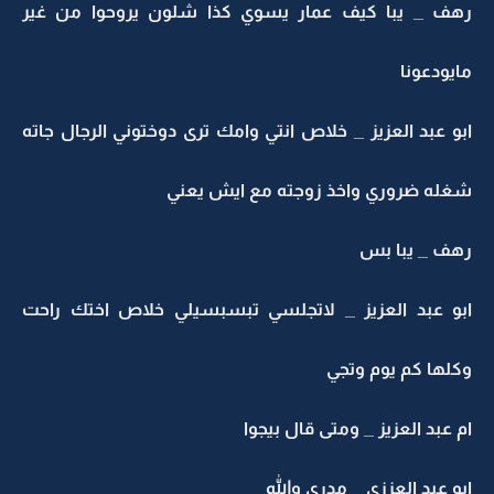
هف _ يبا كيف عمار يسوي كذا شلون يروحوا من غير
يودعونا
و عبد العزيز _ خلاص انتي وامك ترى دوختوني الرجال جاته
غله ضروري واخذ زوجته مع ايش يعني
هف _ يبا بس
بو عبد العزيز _ لاتجلسي تبسبسيلي خلاص اختك راحت
لها كم يوم وتجي
 عبد العزيز _ ومتى قال بيجوا
و عبد العززي _ مدري والله