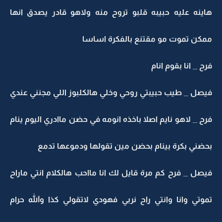
اينه عليه حبيبه قلبو تروح منه ولاهو قادر يصدق انها
مكن تموت مو مقتنع بالفكرة اساسا
ح _ انا بقوم انام
صل _ طيب حبيبتي روحي وخلي هالكلبوز اللي مجنني عندي
ح _ لاهو نايم اصلا باخذه انومه في حضن ماادري اليوم ينام
ضني بكرة بينام بحضن مين تقولها ودموعها تدمع
صل _ فرح كم مرة قايل لك انا مااحب هالكلام انتي ماراح
وتي وانا وانتي راح نربي فهودي لاتقولي كذا والله حرام