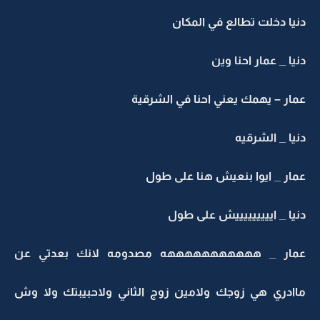
يا دخلت تطالع في المكان
يا _ عمار احنا وين
ار – يهمك يعني احنا في الشرقية
يا _ الشرقيه
ار _ ايوا بنعيش هنا على طول
يا _ ايييييييييش على طول
مار _ هههههههههههه مصدومه لانك بعدتي عن
اادري هي زوجك ولامين زوج الثاني ولاحبيبتك ولا وش