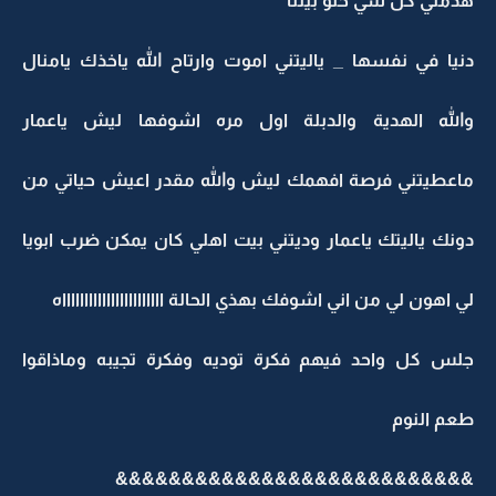
دمتي كل شي حلو بيننا
يا في نفسها _ ياليتني اموت وارتاح الله ياخذك يامنال
الله الهدية والدبلة اول مره اشوفها ليش ياعمار
اعطيتني فرصة افهمك ليش والله مقدر اعيش حياتي من
نك ياليتك ياعمار وديتني بيت اهلي كان يمكن ضرب ابويا
 اهون لي من اني اشوفك بهذي الحالة اااااااااااااااااااااااه
لس كل واحد فيهم فكرة توديه وفكرة تجيبه وماذاقوا
عم النوم
&&&&&&&&&&&&&&&&&&&&&&&&&&