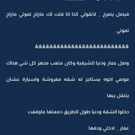
صل يصرخ _ لاتقولي كذا انا قلت لك ماراح تموتي ماراح
موتي
&&&&&&&&&&&&&&&&&&&&&&&&&
صل عمار ودنيا للشرقية وكان متعب مجهز كل شي هناك
وصي اخوه يستاجر له شقه مفروشة واسيارة عشان
نقل بيها
خلوا الشقة ودنيا طول الطريق دمعتها ماوقفت
ار _ ادخلي ودفها