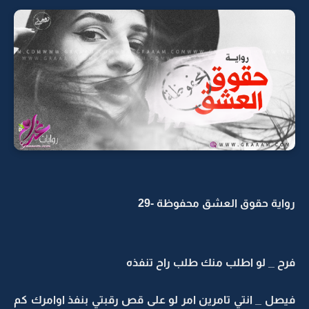
اية حقوق العشق محفوظة -29
ح _ لو اطلب منك طلب راح تنفذه
صل _ انتي تامرين امر لو على قص رقبتي بنفذ اوامرك كم