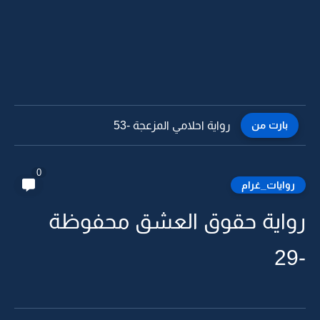
بارت من
رواية احلامي المزعجة -53
0
روايات_غرام
واية حقوق العشق محفوظة