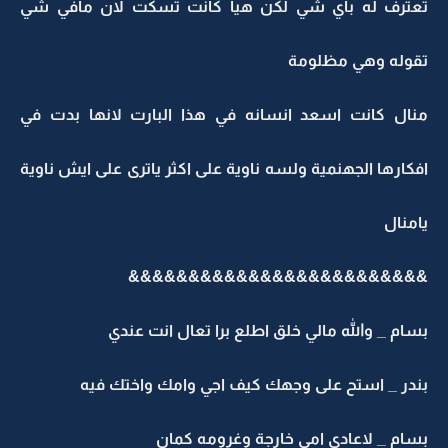
عترف له باي شي لكن هيا كانت تسكت لان مافي شي
قوله وهي مظلومة
نال كانت اسعد انسانه في هذا البارت لانها بدت في
كارها الجهنمية ولسه ناوية على اكثر ياترى على ايش ناوية
منال
&&&&&&&&&&&&&&
&&&&&&&&&&
ام _ والله مالي خلق اطلع برا تعال انت عندي
ندر _ استح على وجهك كيف اجي وامك واختك فيه
ام _ لاعادي امي خارجة وغرومه كمان