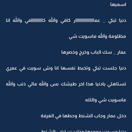
سميها
يا تبكي _ عماااااااااااااااار كافي والله كاااااااااافي والله انا
ظلومة والله ماسويت شي
مار _ سك الباب وخرج وخصرها
نيا جلست تبكي وتخبط نفسها انا وش سويت في عمري
ستاهلي يادنيا هذا اخر طيشك بس والله مالي ذنب والله
اسويت شي واللله
خل عمار وجاب الشنط وحطها في الغرفة
نيا مسحت دموعها وجلست ترتب الشنط