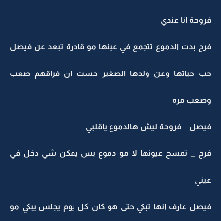
وحة انا عندي
رح بدت الدموع تتجمع في عينها مو قادرة تبعد عن فيصل
ب حياتها وعن ولدها الصغير حست ان فراقهم صعب
صعب مره
يصل _ فروحة ليش هالدموع ياقلبي
رح _ تمسح عيونها لا مو دموع بس يمكن شي دخل في
يني
يصل عارف انها تبكي حتى هو كان كل يوم يجلس يبكي مو