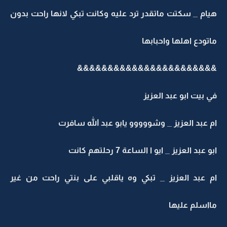
ام _ سكتت ماتقدر ترد عليه وكانت تبكي لانها راحت بدون
تودع اهلها واحبابها
&&&&&&&&&&&&&&&&&&&&&&
 بيت ابو عبد العزيز
 عبد العزيز _ وشووووو يابو عبد الله سافرت
و عبد العزيز _ ايو ا الساعة 7 رحلتهم كانت
م عبد العزيز _ تبكي وه ياقلبي على بنتي راحت من غير
اسلم عليها