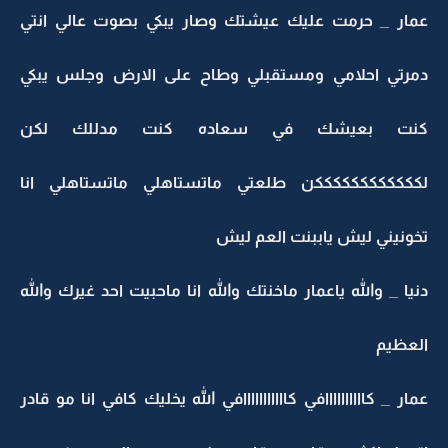
مار _ حرمت عليك عيشتك وصار يبكي بصوت عالي انتي
مرتي احلامي ومستقبلي وطاح على الارض وجلس يبكي
نت بعيشك في سعاده كنت مدللك لكن
ككككككككككككن طلعتي ماتستاهلي ماتستاهلي انا
ونيني ليش ياببنت العم ليش
يا _ والله ياعمار ماخنتك والله انا ماحبيت احد غيرك والله
لعظيم
ار _ كاااااااااافي كااااااااااافي الله يخليك كافي انا مو قادر