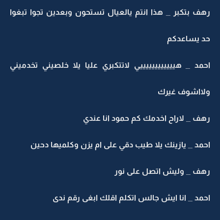
ف بتكبر _ هذا انتم يالعيال تستحون وبعدين تجوا تبغوا
د يساعدكم
مد _ هييييييييييييي لاتتكبري عليا يلا خلصيني تخدميني
لااشوف غيرك
ف _ لاراح اخدمك كم حمود انا عندي
مد _ يازينك يلا طيب دقي على ام يزن وكلميها دحين
هف _ وليش اتصل على نور
مد _ انا ايش جالس اتكلم اقلك ابغى رقم ندى