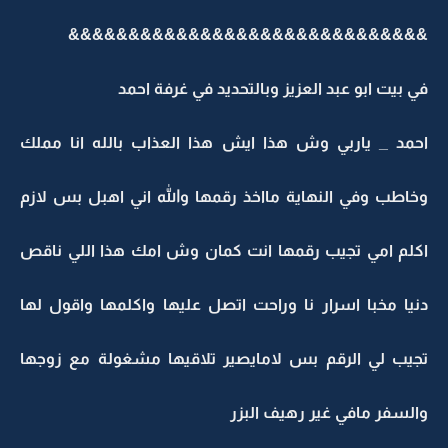
&&&&&&&&&&&&&&&&&&&&&&&&&&&&&
 بيت ابو عبد العزيز وبالتحديد في غرفة احمد
حمد _ ياربي وش هذا ايش هذا العذاب بالله انا مملك
اطب وفي النهاية مااخذ رقمها والله اني اهبل بس لازم
كلم امي تجيب رقمها انت كمان وش امك هذا اللي ناقص
يا مخبا اسرار نا وراحت اتصل عليها واكلمها واقول لها
جيب لي الرقم بس لامايصير تلاقيها مشغولة مع زوجها
لسفر مافي غير رهيف البزر