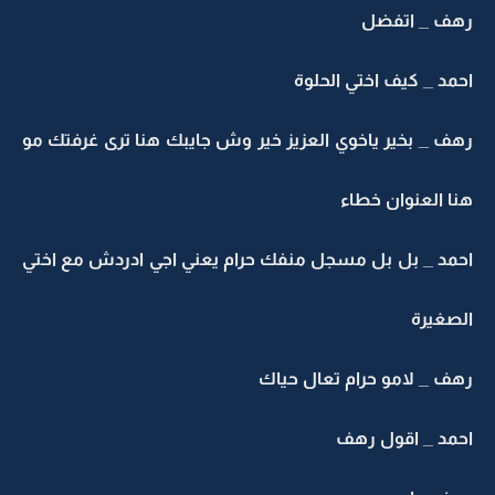
هف _ اتفضل
مد _ كيف اختي الحلوة
ف _ بخير ياخوي العزيز خير وش جايبك هنا ترى غرفتك مو
ا العنوان خطاء
حمد _ بل بل مسجل منفك حرام يعني اجي ادردش مع اختي
لصغيرة
ف _ لامو حرام تعال حياك
حمد _ اقول رهف