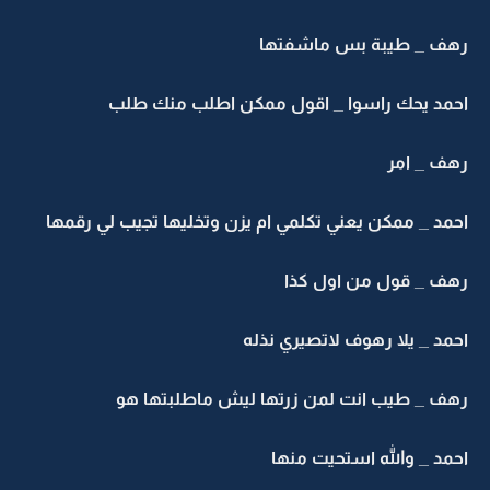
هف _ طيبة بس ماشفتها
حمد يحك راسوا _ اقول ممكن اطلب منك طلب
هف _ امر
مد _ ممكن يعني تكلمي ام يزن وتخليها تجيب لي رقمها
هف _ قول من اول كذا
مد _ يلا رهوف لاتصيري نذله
هف _ طيب انت لمن زرتها ليش ماطلبتها هو
مد _ والله استحيت منها