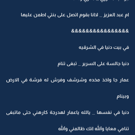
 عبد العزيز _ لاانا بقوم اتصل على بنتي اطمن عليها
&&&&&&&&&&&&&&&
 بيت دنيا في الشرقيه
يا جالسة على السرير _ تبغى تنام
مار جا واخذ مخده وشرشف وفرش له فرشة في الارض
ينام
يا في نفسها _ يالله ياعمار لهدرجة كارهني حتى ماتبغى
امي معايا والله انك ظالمني والله