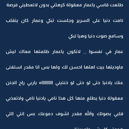
لعت قاسي ياعمار معقولة كرهتني بدون لاتعطيني فرصة
امت دنيا على السرير وجلست تبكي وعمار كان يتقلب
امع صوت دنيا وهيا تبكي
مار في نفسوا _ لاتكون ياعمار ظلمتها معاك ليش
اوديتها بيت اهلها احسن لك ولها بس انا مقدر استغنى
ك يادنيا حتى لو حتى لو خنتيني ااااااااااه ياربي راح اتجنن
قولة دنيا يطلع منها كل هذا نامي يادنيا نامي ولاتعذبي
لبي بصوتك والله مقدر اشوف دموعك بس انتي اللي