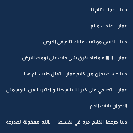
يا _ عمار بتنام نا
ار _ عندك مانع
يا _ لابس مو تعب عليك تنام في الارض
ار _ اااااااه ماعاد يفرق شي جات على نومت الارض
يا حست بحزن من كلام عمار _ تعال طيب نام هنا
ار _ تصبحي على خير انا بنام هنا و اعتبرينا من اليوم مثل
اخوان يابنت العم
يا جرحها الكلام مره في نفسها _ يالله معقولة لهدرجة