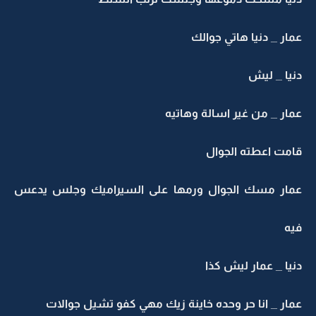
ار _ دنيا هاتي جوالك
يا _ ليش
ار _ من غير اسالة وهاتيه
امت اعطته الجوال
مار مسك الجوال ورمها على السيراميك وجلس يدعس
يه
يا _ عمار ليش كذا
ار _ انا حر وحده خاينة زيك مهي كفو تشيل جوالات