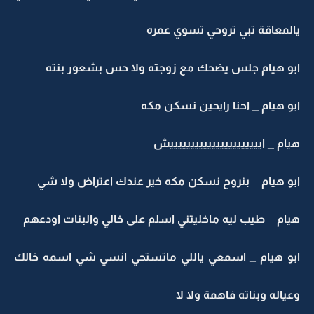
لمعاقة تبي تروحي تسوي عمره
بو هيام جلس يضحك مع زوجته ولا حس بشعور بنته
و هيام _ احنا رايحين نسكن مكه
ام _ اييييييييييييييييييييييش
و هيام _ بنروح نسكن مكه خير عندك اعتراض ولا شي
ام _ طيب ليه ماخليتني اسلم على خالي والبنات اودعهم
بو هيام _ اسمعي ياللي ماتستحي انسي شي اسمه خالك
ياله وبناته فاهمة ولا لا