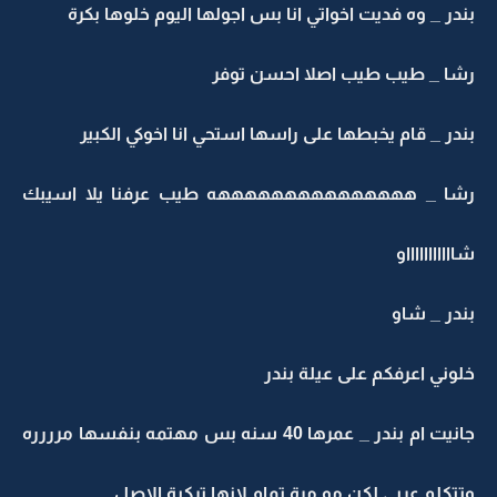
در _ وه فديت اخواتي انا بس اجولها اليوم خلوها بكرة
شا _ طيب طيب اصلا احسن توفر
در _ قام يخبطها على راسها استحي انا اخوكي الكبير
شا _ هههههههههههههههه طيب عرفنا يلا اسيبك
ااااااااااو
در _ شاو
وني اعرفكم على عيلة بندر
جانيت ام بندر _ عمرها 40 سنه بس مهتمه بنفسها مرررره
تكلم عربي لكن مو مرة تمام لانها تركية الاصل