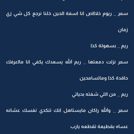
سمر _ ريوم خلاااص انا اسفة الحين خلنا نرجع كل شي زي
زمان
ريم _ بسهولة كذا
سمر نزلت دمعتها _ ريم الله يسعدك يكفي انا مااعرفك
حاقدة كذا وماتسامحين
ريم _ من اللي شفته بحياتي
سمر _ والله راكان مايستاهل انك تنكدي نفسك عشانه
عساه بقطيعة تقطعه يارب