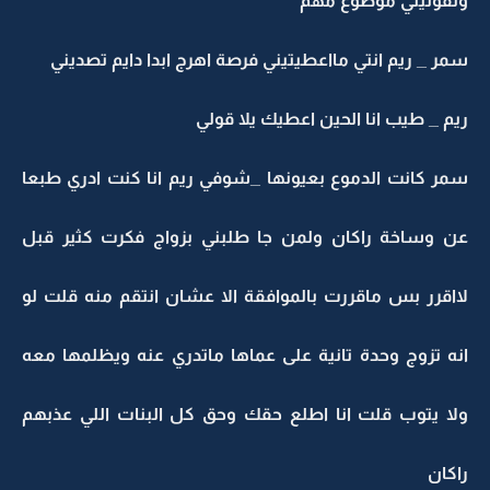
وتقوليلي موضوع مهم
سمر _ ريم انتي مااعطيتيني فرصة اهرج ابدا دايم تصديني
ريم _ طيب انا الحين اعطيك يلا قولي
سمر كانت الدموع بعيونها _شوفي ريم انا كنت ادري طبعا
عن وساخة راكان ولمن جا طلبني بزواج فكرت كثير قبل
لااقرر بس ماقررت بالموافقة الا عشان انتقم منه قلت لو
انه تزوج وحدة تانية على عماها ماتدري عنه ويظلمها معه
ولا يتوب قلت انا اطلع حقك وحق كل البنات اللي عذبهم
راكان