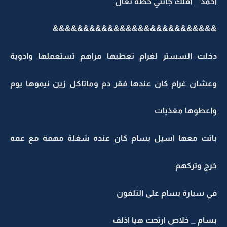
احمد _ اقلك جاتني خطة تعال
&&&&&&&&&&&&&&&&&&&&&&&&&&&
دخلت السستر لغرام تعطيها مراهم تستعملها وادوية
وعشان غرام كان عندها فقر دم وماتاكل زين نيموها يوم
واعطوها مغذيات
باتت معها اسيل بسام كان عنده شغلة مهمة مع عمه
خرج وتركهم
في سيارة بسام على التلفون
بسام _ خلاص ارتحت هيا اذلف