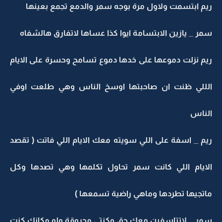
ريم ابتسمت ولاول مرة بوجه سمر والدمع تجمع بعينها
سمر _ يازين الابتسامة ايوا كذا عساها لاتفارق هالشفاه
ريم نزلت دموعها على خدها دموع تسامح وحسرة على الايام
الللي ظنت ان صاحبتها اوسخ الناس وهي طلعت اوفي
الناس
ريم _ اسفة على اللي سويته معك الايام اللي فاتت ( تقصد
الايام اللي كانت سمر تحاول تكلمها وهي تصدها وكل
ماتجيها تطردها وماهي راضية تسمعها )
سمر _ لاتتاسفين معك حق وكنتي محروقة ولو مكانك كنت