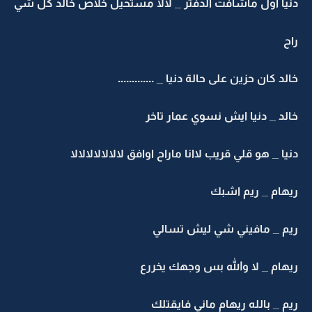
دنيا اول ماشافت الدفتر _ لالا مستحيل خلاص خالد كل شي
راح
خالد كان حزين على حالة دنيا _ .............
خالد _ دنيا ايش نسوي عمار تاخر
دنيا _ هو قلي قريب لاانا ماراح اوافق لالالالالالالا
ريهام _ ريم اشبك
ريم _ مافيني شي ليش تسالي
ريهام _ لا والله بس وجهك يخررع
ريم _ بالله ريهام ماني فايقتلك