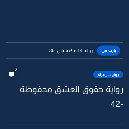
بارت من
رواية اداعبك بحناني -36
0
روايات_غرام
رواية حقوق العشق محفوظة
-42