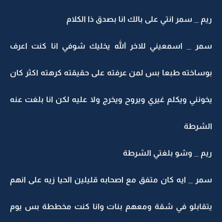
ريم _ سمر انتي على بالك انا بصدق ذا الكلام
سمر _ اسمعيني للاخر الله يخليك شوفي انا كنت اعرف
بوساخته طبعا بس لمن عرفته على حقيقته كرهته اكثر كان
يخونني ويكلم غيري ويروح ويخرج ولا عليه لكن انا بلغت عنه
الشرطة
ريم _ وشو بلغتي الشرطة
سمر _ ايه كان متفق مع اصحابه قليلين الحيا زيه على انهم
يتقابلو في شقة ومعهم بنات وانا كنت مخططة بس يوم