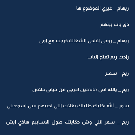
ريهام _ غيري الموضوع ها
دق باب بيتهم
ريهام _ روحي افتحي الشغالة خرجت مع امي
راحت ريم تفتح الباب
ريم _ سمــر
ريم _ يالله انتي ماتملين اخرجي من حياتي خلاص
سمر _ الله يخليك طلبتك بغلات اللي تحبيهم بس اسمعيني
ريم _ سمر انتي وش حكايتك طول الاسابيع هاذي ايش