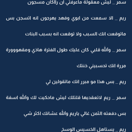
سمر _ ليش معقولة ماعرفتي ان رااكان مسجون
ريم _ الا سمعت من ابوي وفهد يهرجون انه اتسجن بس
ماتوقعت انك السبب ولا توقعت انه بسبب البنات
سمر _ والله قلبي كان عليك طول الفترة هاذي ومقهووورة
مررة انك تحسبيني خنتك
ريم _ بس هذا مو مبرر انك ماتقولين لي
سمر _ ريم لاتعقديها قلتلك ليش ماحكيت لك والله اسفة
بس دفعته الثمن غالي ياريم والله عشانك اكثر شي
ريم _ يستاهل الخسيس الوسخ