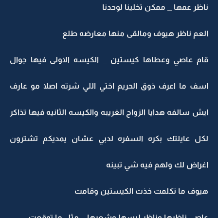
ناظر عمها _ ممكن تخلينا لوحدنا
العم ناظر هيوف ومالقى منها معارضه طلع
قام عاصي وعطاها كيستين _ الكيسه الاولى فيها جوال
اسف ما اعرف ذوق الحريم اختي اللي شرته اصلا مو عارف
ايش سالفه هدايا الزواج الغريبه والكيسه الثانيه فيها تذاكر
لكل عايلتك بكره السفره لدبي عشان يمديكم تشترون
اغراض لك ولهم فيه شي تبينه
هيوف ما تكلمت خذت الكيستين وقامت
عاصي ناظرها وناظر لبسها وشعرها _ مثل ما توقعت