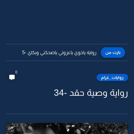
بارت من
رواية ياخوي ياعزوتي ياضحكتي وبكاي -4
0
روايات_غرام
رواية وصية حقد -34