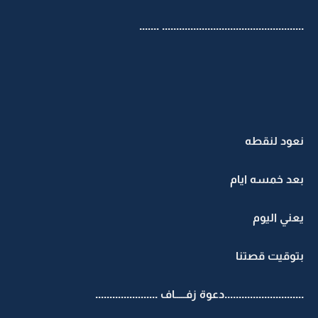
.................................................. .......
نعود لنقطه
بعد خمسه ايام
يعني اليوم
بتوقيت قصتنا
............................دعوة زفـــــاف ......................