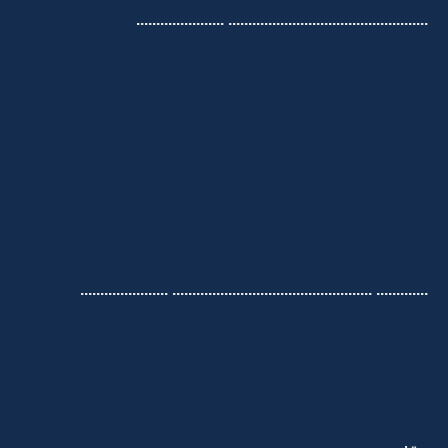
.................................................. ......................
............. .................................................. ......................