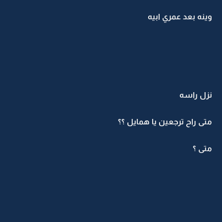
وينه بعد عمري ابيه
نزل راسه
متى راح ترجعين يا همايل ؟؟
متى ؟