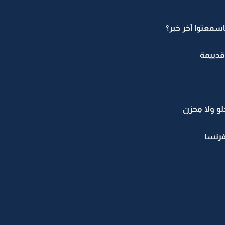
سمعتوا آخر خبر؟
قدييمة
لو ولا محزن
رنسا