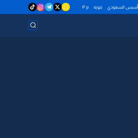
تأسيس السعودي
تنويه
P p