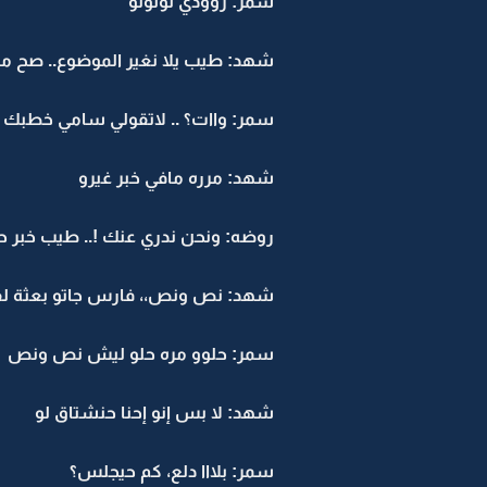
سمر: روودي نونونو
شهد: طيب يلا نغير الموضوع.. صح ما
سمر: واات؟ .. لاتقولي سامي خطبك 
شهد: مرره مافي خبر غيرو
روضه: ونحن ندري عنك !.. طيب خبر ح
شهد: نص ونص،، فارس جاتو بعثة لف
سمر: حلوو مره حلو ليش نص ونص
شهد: لا بس إنو إحنا حنشتاق لو
سمر: بلااا دلع، كم حيجلس؟