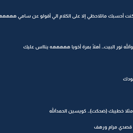
 أحسبك ماتلاحظي إلا على الكلام الي أقولو عن سامي هههه
لله نور البيت.. أهلًا بمرة أخويا هههههه ينااس عليك
جودك
لا خطيبك (ضحكت).. كويسين الحمدالله
 قصدي مرام ورهف