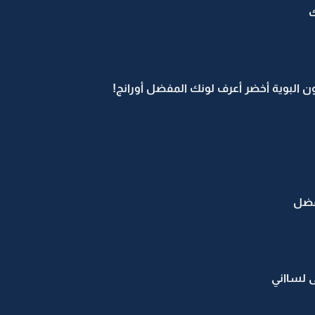
ك
 البوية أخضر أعرف لونك المفضل أورانج!
مفضل
ى لسااني