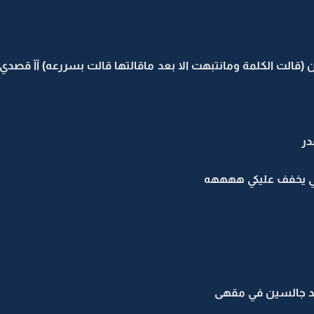
در
امي يخفف عليكي ههههه
د جالسين في مقهى