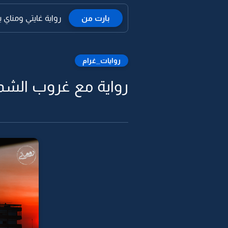
بارت من
رواية غايتي ومناي بال
روايات_غرام
رواية مع غروب الشم