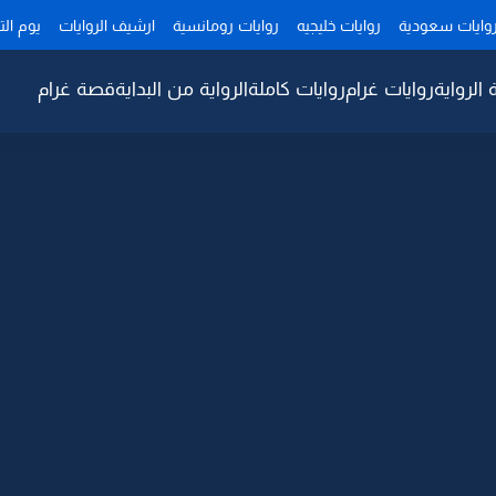
وايات سعودية
روايات خليجيه
روايات رومانسية
ارشيف الروايات
يوم ال
 الرواية
روايات غرام
روايات كاملة
الرواية من البداية
قصة غرام