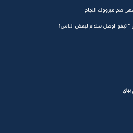
سهى صح مبرووك النجاح
ذن ’’ تبغوا اوصل سلاام لبعض الناس؟
بباي