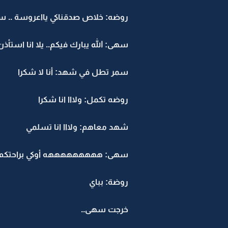
روضه: خلاص صدقناكي يااعروسة .. 
سهى: الله يبارك فيكم.. يلا انا استأ
سمر تطل في شهد: أنا لا شكرا
روضه تكمل: ولااا انا شكرا
شهد معاهم: ولااا انا تسلمي
سهى: هههههههههه أوكي براحتكم 
روضة: بباي
خرجت سهى..