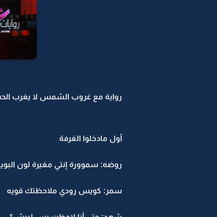
رواية مع غروب الشمس لا يغرب الحب 
أول مادخلوا الغرفة
روضه: سموورة إنتي مغيرة لون البوي
سمر: كويس رودي ملاحظتك قويه
شهد: حتى أنا لاحظت بس لييش؟