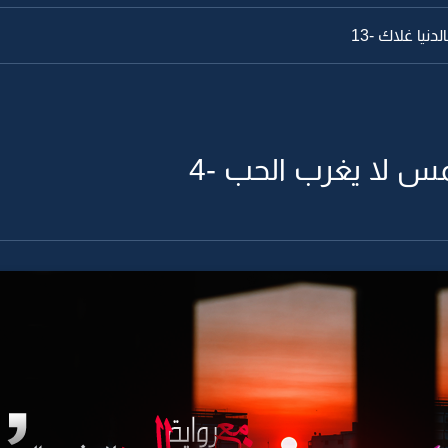
دنيا غلاك -13
س لا يغرب الحب -4