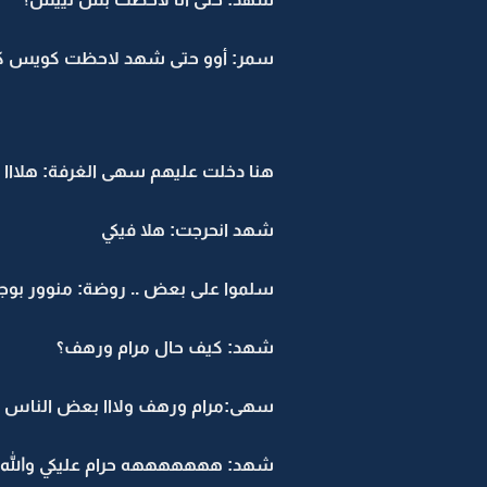
سمر: أوو حتى شهد لاحظت كويس كنت
هنا دخلت عليهم سهى الغرفة: هلااا وا
شهد انحرجت: هلا فيكي
سلموا على بعض .. روضة: منوور بو
شهد: كيف حال مرام ورهف؟
سهى:مرام ورهف ولااا بعض الناس مث
شهد: هههههههه حرام عليكي والله