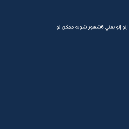
روضه بتفكير: لو زياده عن سنة أحسن (قالت الكلمة ومانتبهت الا بعد ماقالتها قالت بسررعه) آآ قصدي إنو إنو يعني 6شهور شويه ممكن لو