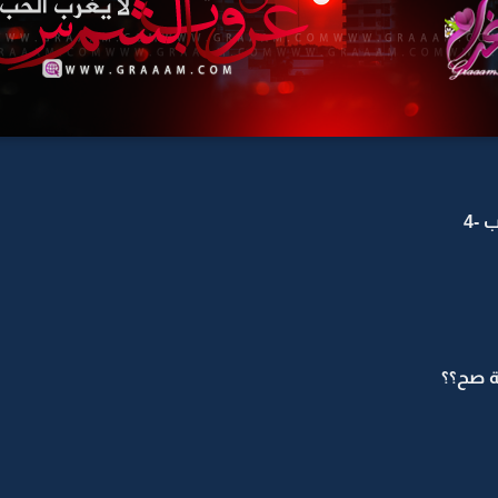
-4
ة صح؟؟