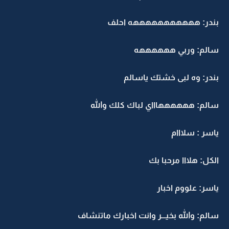
بندر: هههههههههههه احلف
سالم: وربي ههههههه
بندر: وه لبى خشتك ياسالم
سالم: ههههههاااي لباك كلك والله
ياسر : سلااام
الكل: هلااا مرحبا بك
ياسر: علووم اخبار
سالم: والله بخيـــر وانت اخبارك ماتنشاف