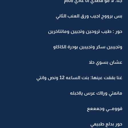
جنا: لا مو قصدي انا عادي ااناام
بس برووح اجيب ورق العنب الثاني
حور : طيب تروحين وتجيين وماتتاخرين
وتجيبين سكر وتجيبين بودرة الكاكاو
عشان بسوي حلا
غنا بققت عينها: بنت الساعه 12 ونص وانتي
مانمتي ورااك عرس يااخبله
قوومـــي وجعععع
حور بدلع طبيعي