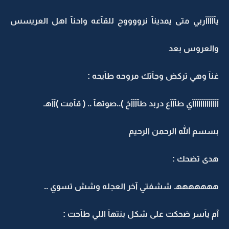
يآآآآآربي متى يمدينآ نرووووح للقآعه واحنآ اهل العريسس
والعروس بعد
غنآ وهي تركض وجآتك مروحه طآيحه :
آآآآآآآآآآآآآي طآآآع دربد طآآآآخ )..صوتهآ .. ( قآمت )آآهـ
بسسم الله الرحمن الرحيم
هدى تضحك :
هههههههـ ششفتي آخر العجله وشش تسوي ..
آم يآسر ضحكت على شكل بنتهآ اللي طآحت :