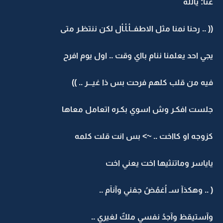
غنا: يالله
(( .. رحنا نمنا مثل الاطفــأـأـأل لكن ننتظـر متى
يجي احد يعلمنا ننام بااي وقت .. اول يوم افرح
فيه من قلب كلهم فرحت بس ذا غيـــر .. ))
جلست افكـر وش اسوي بكـره اتعامل معاها
كزوجه او كااخت .. ~> بس انت قلت كلمه
ياياسر وماتنثيها اخت يعني اخت
( .. وهكذآ سـ اُغمُضُ جفني وآنآم ..
وآستيقظ وآجدُ نفسي ملكٌ لغيري ..