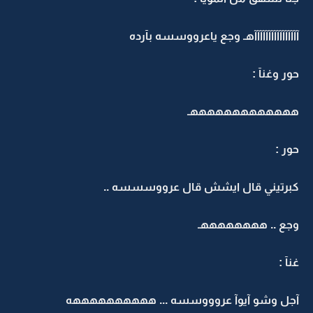
آآآآآآآآآآآآآآآآهـ وجع ياعرووسسه بآرده
حور وغنآ :
هههههههههههههـ
حور :
كبرتيني قال ايشش قال عرووسسسه ..
وجع .. ههههههههـ
غنآ :
آجل وشو آيوآ عروووسسه ... ههههههههههه