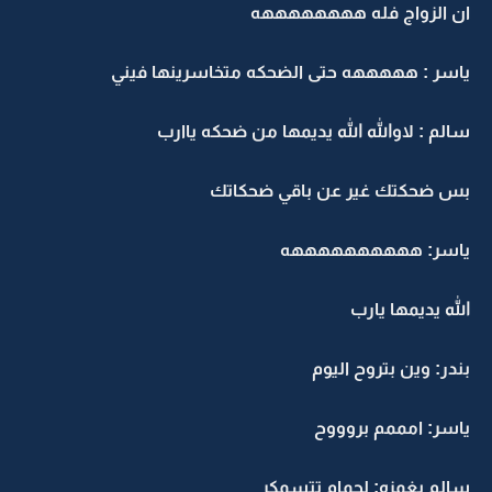
ان الزواج فله ههههههههه
ياسر : هههههه حتى الضحكه متخاسرينها فيني
سالم : لاوالله الله يديمها من ضحكه ياارب
بس ضحكتك غير عن باقي ضحكاتك
ياسر: ههههههههههه
الله يديمها يارب
بندر: وين بتروح اليوم
ياسر: امممم بروووح
سالم بغمزه: لحمام تتسمكر