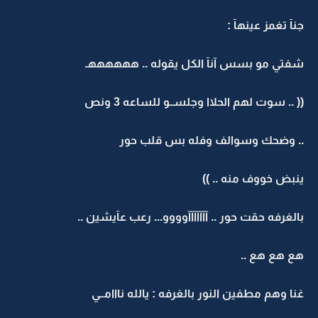
جنآ تغمز عينهآ :
شفتي مو بسس آنآ الكل يقوله .. ههههههـ
(( .. سوت لهم الحلاا وجلســو للساعه 3 ونص
.. وضحك وسوالف وفله بس قلب حور
ينبض خووف منه .. ))
بالغرفه حقت حور .. آآآآآآآوووو... رعب عآيشين ..
هع هع هع ..
غنا وهم مطفين النور بالغرفه : يالله نااامــي