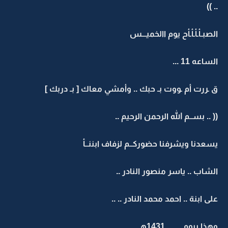
.. ))
الصبـأـأـأـأح يوم االخميـــس
الساعه 11 ...
ق ـررت أم ـووت بـ حبك .. وأمشي معاك [ بـ دربك ]
(( .. بســم الله الرحمن الرحيم ..
يسعدنا ويشرفنا حضوركــم لزفاف ابننــأ
الشاب .. ياسر منصور النادر ..
على ابنة .. احمد محمد النادر .. ..
وهذا بيوم .. .. ..1431هـ