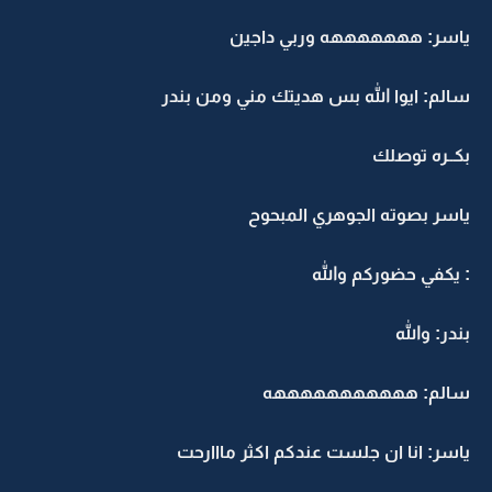
ياسر: هههههههه وربي داجين
سالم: ايوا الله بس هديتك مني ومن بندر
بكــره توصلك
ياسر بصوته الجوهري المبحوح
: يكفي حضوركم والله
بندر: والله
سالم: هههههههههههه
ياسر: انا ان جلست عندكم اكثر مااارحت