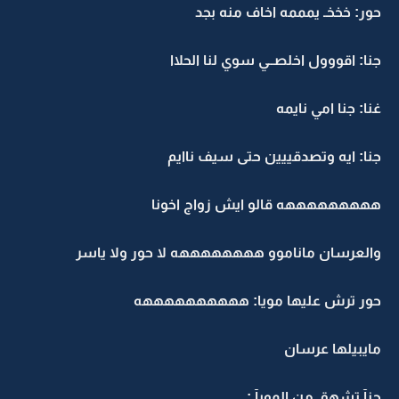
حور: خخخـ يمممه اخاف منه بجد
جنا: اقووول اخلصــي سوي لنا الحلاا
غنا: جنا امي نايمه
جنا: ايه وتصدقييين حتى سيف ناايم
هههههههههه قالو ايش زواج اخونا
والعرسان ماناموو ههههههههه لا حور ولا ياسر
حور ترش عليها مويا: ههههههههههه
مايبيلها عرسان
جنآ تشهق من المويآ :