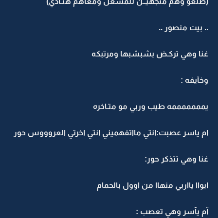
(طلعو وهم متجهيــن للمشغل ومعاهم هنـادي)
.. بيت منصور ..
غنا وهي تركـض بشبشبها ومرتبكه
وخآيفه :
يمممممممه طيب وربي مو متـاخره
ام ياسر عصبت:انتي مااتفهميني انتي اخرتي العروووس حور
غنا وهي تتذكر حور:
ايواا يااربي منهاا من اوول بالحمام
آم يآسر وهي تعصب :