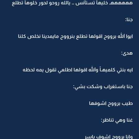
ههههههـ خليهآ تستآنس .. يالله روحو لحور خلوهآ تطلع
جنا:
ايوا الله برووح اقولها تطلع بنرووح مايمدينا نخلص كلنا
هدى:
ايه بنتي كلميهـأ والله اقولها اطلعي تقول يمه لحظه
جنا باستغراب وشكت بشي:
طيب برووح اشوفها
غنا وهي تناظر:
وانا برووح اشوف ياسر