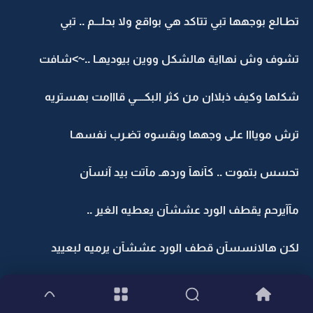
تطـالع بوجهها تبي تتاكد هي بواقع ولا بحلـــم .. تبي
تشوف وش نهااية هالشكل ووين بيوديهـا ..~>شافت
شكلها وكيف ذبلاان من كثر البكــــي قااامت بهستريه
ترش مويااا على وجهها وبقسوه تضـرب نفسهـا
تحسس بتموت .. كآنهآ وردهـ مآتت بيد آنسآن
مآآيرحم يقطف الورد عششآن يعطيه الغير ..
لكن هالانسسآن قطف الورد عششآن يرميه لبعييد
بعييييد حييل وهالورده نآدره نآرده جداً ..