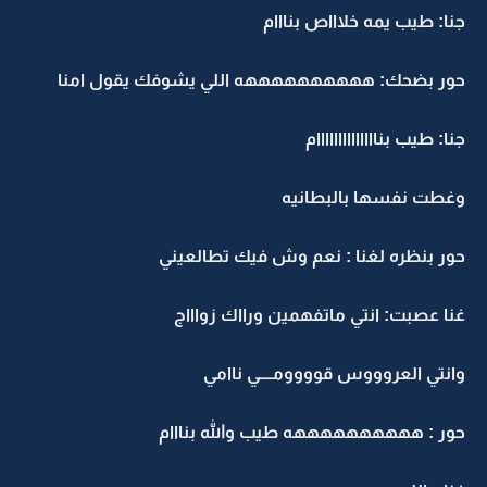
جنا: طيب يمه خلاااص بنااام
حور بضحك: ههههههههههه اللي يشوفك يقول امنا
جنا: طيب بناااااااااااااام
وغطت نفسها بالبطانيه
حور بنظره لغنا : نعم وش فيك تطالعيني
غنا عصبت: انتي ماتفهمين ورااك زواااج
وانتي العروووس قوووومــــي ناامي
حور : ههههههههههه طيب والله بنااام