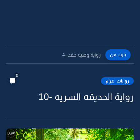
بارت من
رواية وصية حقد -4
0
روايات_غرام
رواية الحديقه السريه -10