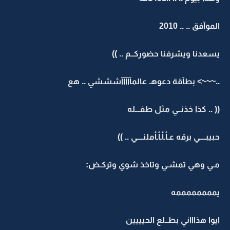
الموآفق .. .. 2010
يسعدنا ويشرفنا حضوركــم .. ))
..~~~> بطآقة دعوهـ عالمآآآآآشششي .. هع
(( .. كذا خذنــي مثل طفـــله
حبيبــــي برقه عـأـأـأـأملنــــي .. ))
مـي وهي تمشـي وتاخذ شوي وتركـض:
يممممممممه
ايوا هذاااني بطــلع الحيييين