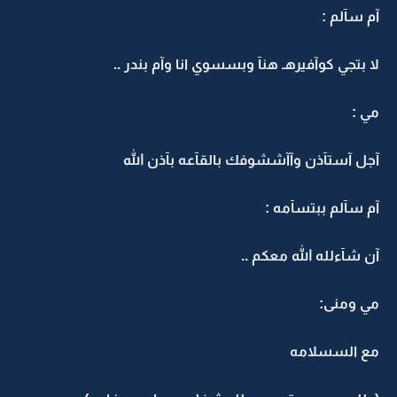
آم سآلم :
لا بتجي كوآفيرهـ هنآ وبسسوي انا وآم بندر ..
مي :
آجل آستآذن وآآششوفك بالقآعه بآذن الله
آم سآلم ببتسآمه :
آن شآءلله الله معكم ..
مي ومنى:
مع السسلامه