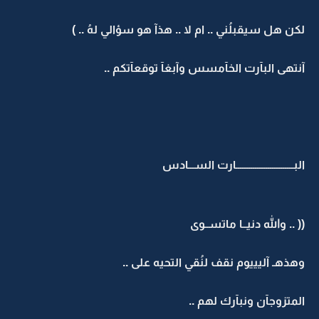
لكن هل سيقبلُني .. ام لا .. هذآ هو سؤالي لهُ .. )
آنتهى البآرت الخآمسس وآبغآ توقعآتكم ..
البـــــــــــــــــــــــــــارت الســـادس
(( .. والله دنيــا ماتســوى
وهذهـ آليييوم نقف لنُقي التحيه على ..
المتزوجآن ونبآرك لهم ..