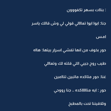
: بناات بسهر تكفووون
جنا: ايوا ايوا تعااالي قولي لي وش قالك ياسر
امـس
حور بخوف من انها تفشي اسرار بيتها: هااه
طيب روح جيبي اللي قلته لك وتعاالي
غنا: حور متاكده ماتبين تناامين
حور : ايه متاااااكده .. جنا رووحي
وتلاقيننا تحت بالمطبخ