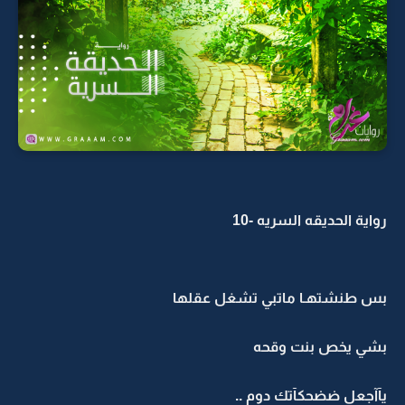
رواية الحديقه السريه -10
بس طنشتهـا ماتبي تشغل عقلها
بشي يخص بنت وقحه
يآآجعل ضضحكآتك دوم ..