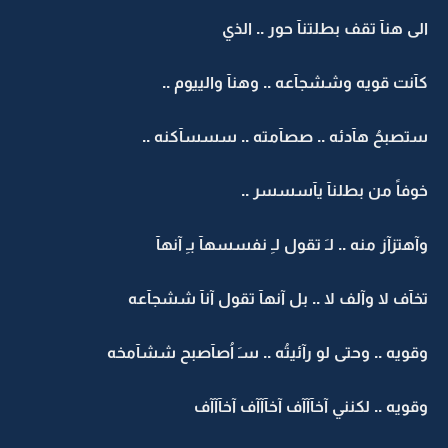
الى هنآ تقف بطلتنآ حور .. الذي
كآنت قويه وششجآعه .. وهنآ والييوم ..
ستصبحُ هآدئه .. صصآمته .. سسسآكنه ..
خوفاً من بطلنآ يآسسسر ..
وآهتزآز منه .. لـَ تقول لـِ نفسسهآ بـِ آنهآ
تخآف لا وآلف لا .. بل آنهآ تقول آنآ ششجآعه
وقويه .. وحتى لو رآئيتُه .. سـَ اُصآصبح ششآمخه
وقويه .. لكنني آخآآآف آخآآآف آخآآآف