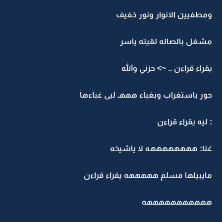
ومطفيين الانوار ونور خفيف
مشغل بالصاله لقيته ياسر
يقراء قراءن .. ~> حزني والله
حور باستغراب وبغبآء هههـ لبى غبآءهآ
: ليه يقراء قراءن
غنا: ههههههههه لا ياشيخه
مايبيلها مسلم هههههه يقراء قراءن
هههههههههههه