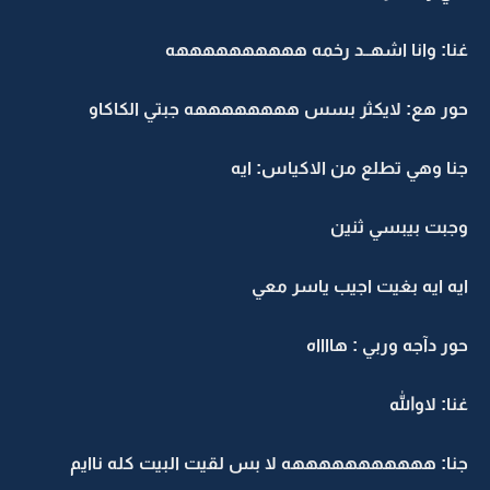
غنا: وانا اشهــد رخمه ههههههههههه
حور هع: لايكثر بسس ههههههههه جبتي الكاكاو
جنا وهي تطلع من الاكياس: ايه
وجبت بيبسي ثنين
ايه ايه بغيت اجيب ياسر معي
حور دآجه وربي : هااااه
غنا: لاوالله
جنا: هههههههههههه لا بس لقيت البيت كله ناايم