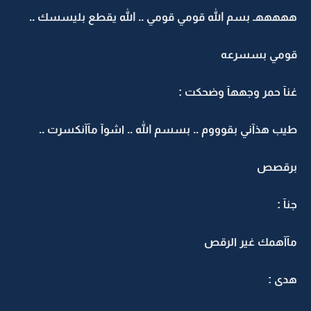
هههههـ بسم الله قومي قومي .. الله يقطع بليسسك ..
قومي بسسرعه
غنآ حمر وجههآ وضحكت :
طيب هذآني بقوووم .. بسسم الله .. اشوآ مآآنكسرت ..
برقصص
جنآ :
مآآهمك غير الرقص
هدى :