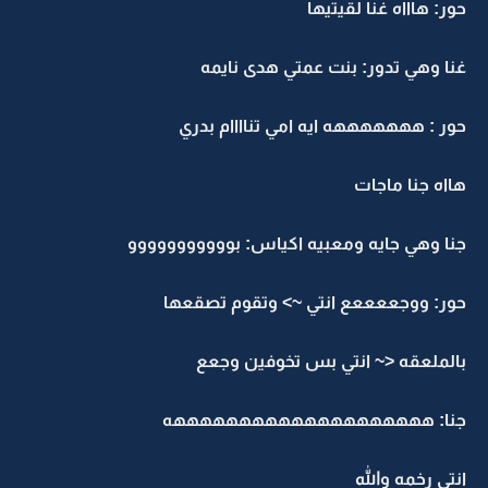
حور: هاااه غنا لقيتيها
غنا وهي تدور: بنت عمتي هدى نايمه
حور : هههههههه ايه امي تناااام بدري
هااه جنا ماجات
جنا وهي جايه ومعبيه اكياس: بووووووووووو
حور: ووجععععع انتي ~> وتقوم تصقعها
بالملعقه <~ انتي بس تخوفين وجعع
جنا: ههههههههههههههههههههه
انتي رخمه والله