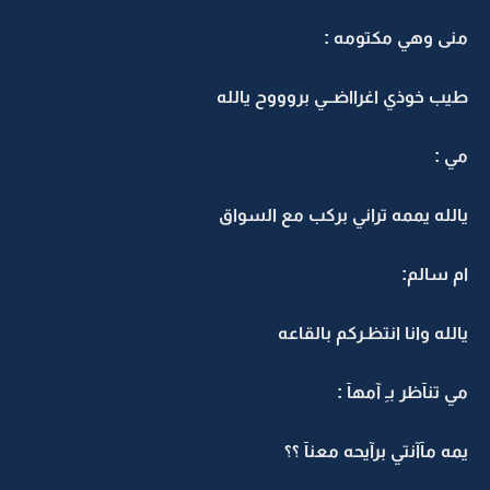
منى وهي مكتومه :
طيب خوذي اغرااضــي بروووح يالله
مي :
يالله يممه تراني بركب مع السواق
ام سالم:
يالله وانا انتظـركم بالقاعه
مي تنآظر بـِ آمهآ :
يمه مآآنتي برآيحه معنآ ؟؟