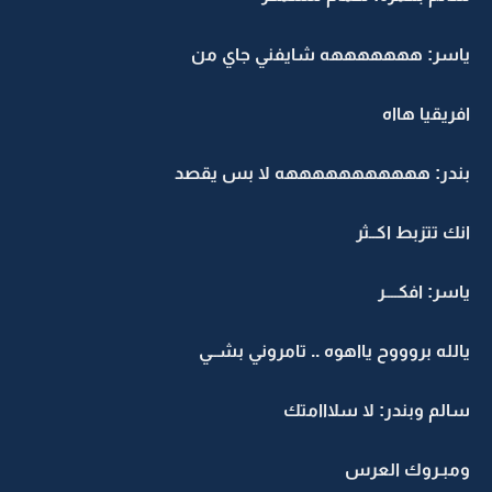
ياسر: هههههههه شايفني جاي من
افريقيا هااه
بندر: هههههههههههه لا بس يقصد
انك تتزبط اكــثر
ياسر: افكــــر
يالله بروووح يااهوه .. تامروني بشــي
سالم وبندر: لا سلااامتك
ومبـروك العرس