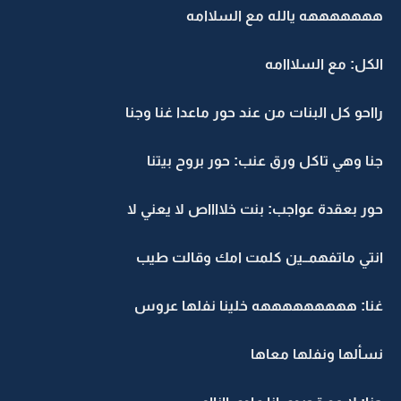
هههههههه يالله مع السلاامه
الكل: مع السلااامه
رااحو كل البنات من عند حور ماعدا غنا وجنا
جنا وهي تاكل ورق عنب: حور بروح بيتنا
حور بعقدة عواجب: بنت خلااااص لا يعني لا
انتي ماتفهمــين كلمت امك وقالت طيب
غنا: هههههههههه خلينا نفلها عروس
نسألها ونفلها معاها