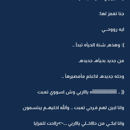
جنا تغمز لها:
ايه رووحـــي
): وهذهـِ سُنة الحيآه تبدآ ..
من جديد بحيآهـ جديدهـ
وحله جديدهـ لااعلم مآمصيرهآ ..
(( .. آآآآآآآآآآآآآآآآآآآآآه ياااربي وش اسووي تعبت
وانا ابين لهم فـرحي تعبت .. والله اخليهــم يبتسمون
وانا ابكــي من داااخــلي ياااربي ...~>رااحت للمرايا