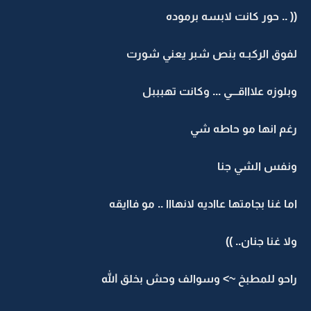
(( .. حور كانت لابسه برموده
لفوق الركبـه بنص شبر يعني شورت
وبلوزه علاااقـــي ... وكانت تهبببل
رغم انها مو حاطه شي
ونفس الشي جنا
اما غنا بجامتها عااديه لانهااا .. مو فاايقه
ولا غنا جنان.. ))
راحو للمطبخ ~> وسوالف وحش بخلق الله