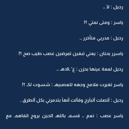
رحيل : لآ ..
ياسر : ومتى نمتي ؟!
رحيل : مدريي متأخرر ..
ياسرر بحنان : يعني تبغين تمرضين غصب طيب صح ؟!
رحيل لمعة عينها بحزن : غ‘ ـاادهـ ..
ياسر تغيرت ملامح وجهه للعصبيهـ : شسوت لكـ ؟!
رحيل : آتصلت آلبآرح وقآلت آنهآ بتدمرني بكل آلطرق .
ياسر عصب : نعم .. قسمـ باللهـ الحين بروح اتفاهمـ مع