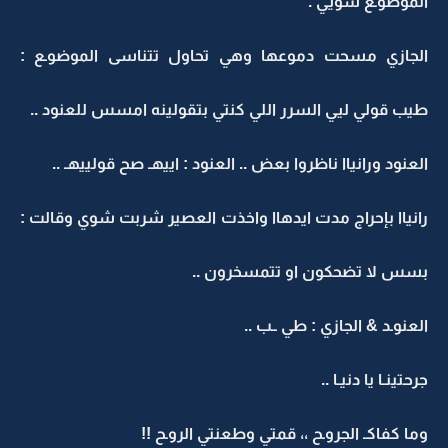
الموضوـع شويي .
الجازي مسحت دموعها وهي تحاول تتناسى الموضوـع :
طيب قولي ليي السرر اللي كنتي بتقولينه امسس للعنود ..
العنود ورانياا ناظروا بعض .. العنود : اييهـ صح قولييهـ ..
رانياا بإحراج مدت ايدهاا واخذت العصير شربت شوي وقالت :
بسس لا تضحكون او تتمسخرون ..
العنوـد & الجازي : طي ــب ..
جرحتينـا يا دنيـا ..
وما كفاكـ الجروـح ،، قمتي وطعنتي الروـح !!