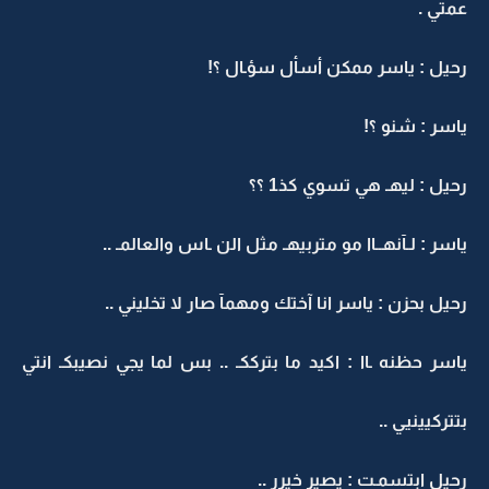
عمتي .
رحيل : ياسر ممكن أسأل سؤـال ؟!
ياسر : شنو ؟!
رحيل : ليهـ هي تسوي كذ1 ؟؟
ياسر : لـآنهــاا مو متربيهـ مثل الن ـاس والعالمـ ..
رحيل بحزن : ياسر انا آختك ومهمآ صار لا تخليني ..
ياسر حظنه ـاا : اكيد ما بترككـ .. بس لما يجي نصيبكـ انتي
بتتركيينيي ..
رحيل ابتسمـت : يصير خيرر ..