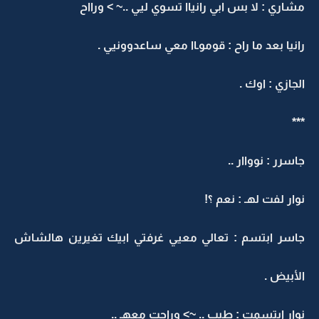
مشاري : لا بس ابي رانياا تسوي ليي ..~ > ورااح
رانيا بعد ما راح : قوموـاا معي ساعدوونيي .
الجازي : اوك .
***
جاسرر : نوواار ..
نوار لفت لهـ : نعم ؟!
جاسر ابتسم : تعالي معيي غرفتي ابيك تغيرين هالشاش
الأبيض .
نوار ابتسمت : طيب .. ~> وراحت معهـ ..