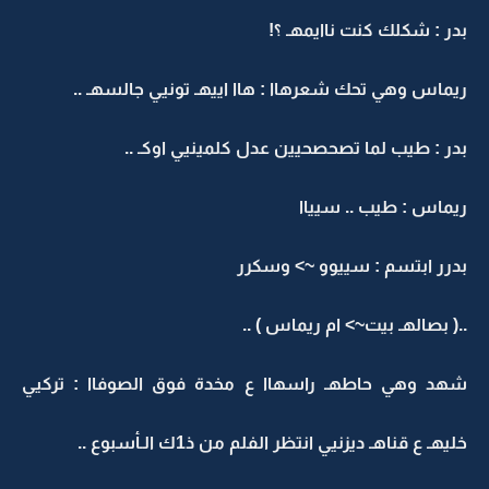
بدر : شكلك كنت ناايمهـ ؟!
ريماس وهي تحك شعرهاا : هاا اييهـ تونيي جالسهـ ..
بدر : طيب لما تصحصحيين عدل كلمينيي اوكـ ..
ريماس : طيب .. سيياا
بدرر ابتسم : سييوو ~> وسكرر
..( بصالهـ بيت~> ام ريماس ) ..
شهد وهي حاطهـ راسهاا ع مخدة فوق الصوفاا : تركيي
خليهـ ع قناهـ ديزنيي انتظر الفلم من ذ1ك الـأسبوع ..