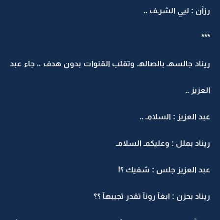
رزآن : ليي الشرـف ..
***
ريناد جالسهـ بالصالهـ وتقلب القنوات بدون هدف ،، جاء عبد
العزيز ..
عبد العزيز : السلامـ ..
ريناد بملل : وعليكمـ السلامـ
عبد العزيز جلس : شفيك ؟!
ريناد بحزن : ابغآ رونآ تقدر تجيبهآ ؟؟