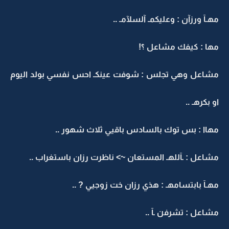
مهـآ ورزآن : وعليكمـ آلسلآمـ ..
مها : كيفك مشاعل ؟!
مشاعل وهي تجلس : شوفت عينكـ احس نفسي بولد اليوم
او بكرهـ ..
مهاا : بس توك بالسادس باقيي ثلاث شهور ..
مشاعل : ـآللهـ المستعان ~> ناظرت رزان باستغراب ..
مهـآ بابتسامهـ : هذي رزان خت زوجيي ? ..
مشاعل : تشرفن ـآ ..