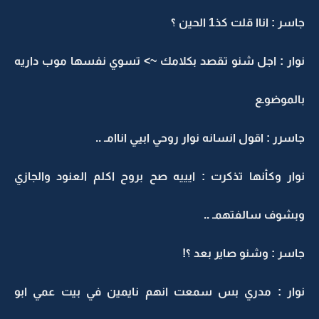
جاسر : اناا قلت كذ1 الحين ؟
نوار : اجل شنو تقصد بكلامك ~> تسوي نفسها موب داريه
بالموضوـع
جاسرر : اقول انسانه نوار روحي ابيي اناامـ ..
نوار وكأنها تذكرت : ايييه صح بروح اكلم العنود والجازي
وبشوف سالفتهمـ ..
جاسر : وشنو صاير بعد ؟!
نوار : مدري بس سمعت انهم نايمين في بيت عمي ابو