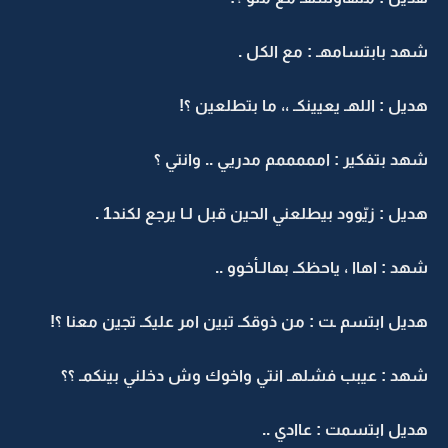
شهد بابتسامهـ : مع الكل .
هديل : اللهـ يعيينكـ ،، ما بتطلعين ؟!
شهد بتفكير : امممممم مدريي .. وانتي ؟
هديل : زيّوود بيطلعني الحين قبل لـا يرجع لكند1 .
شهد : اهاا ، ياحظكـ بهالـأخوو ..
هديل ابتسم ـت : من ذوقكـ تبين امر عليكـ تجين معنا ؟!
شهد : عيبب فشلهـ انتي واخوك وش دخلني بينكمـ ؟؟
هديل ابتسمت : عاادي ..