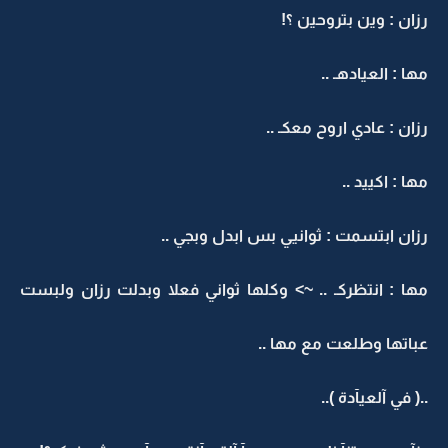
رزان : وين بتروحين ؟!
مها : العيادهـ ..
رزان : عادي اروح معكـ ..
مها : اكييد ..
رزان ابتسمت : ثوانيي بس ابدل وبجي ..
مها : انتظركـ .. ~> وكلها ثواني فعلا وبدلت رزان ولبست
عباتها وطلعت مع مها ..
..( في آلعيآدة )..