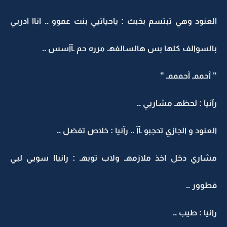
العنود وهي تبتسم بخبث : ياحيآتيي بنت عموو .. اناا ادريي
بالسوالف كلها بس هالسالفهـ مرره حم ـآآسس ..
" آحممـ آحمممـ "
رآنيآ : لحظهـ مشاريي ..
العنود و الجازي تحجبو ـآآ .. رآنيا : خلاص تفضل ..
مشاري دخل اخذ ملازمهـ ولاب توبهـ : رانياا سويي ليي
فطوور ..
رانيا : طيب ..