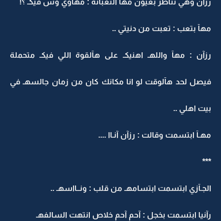
رزآن وهي تنآظر بعيون مهآ آلتعبآنة : مهآوي وش فيكـ ؟!
مهآ بتعب : تعبت من دنيتي ..
رزآن : مهآ واللهـ اهنيكـ على هآلقوة اللي فيكـ متحملة
فيصل لحد هآلوقت لو انا مكانك كان من زمان جالسهـ في
بيت اهلي ..
مهـآ ابتسمت وقالت : رزآن آنـاا ....
***
الجـآزي ابتسمت ابتسامهـ من قلب : ونــااسهـ ..
رآنيا ابتسمت بخجل : آحم آحم خلاص انتهت السالفهـ