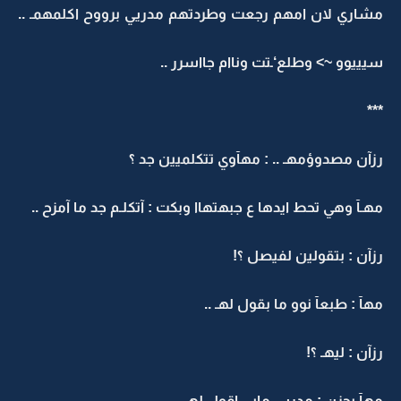
مشاري لان امهم رجعت وطردتهم مدريي برووح اكلمهمـ ..
سيييوو ~> وطلع‘ـتت وناام جااسرر ..
***
رزآن مصدوؤمهـ .. : مهآوي تتكلميين جد ؟
مهـآ وهي تحط ايدها ع جبهتهاا وبكت : آتكلـم جد ما آمزح ..
رزآن : بتقولين لفيصل ؟!
مهآ : طبعآ نوو ما بقول لهـ ..
رزآن : ليهـ ؟!
مهآ بحزن : مدريي مابي اقول لهـ ..