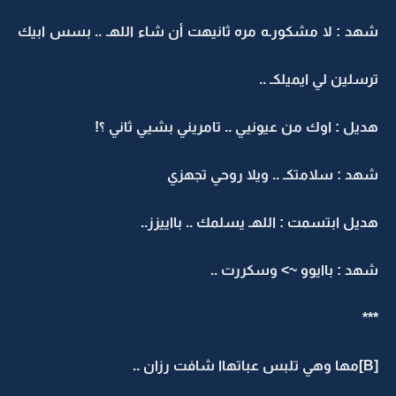
شهد : لا مشكورـه مره ثانيهت أن شاء اللهـ .. بسس ابيك
ترسلين لي ايميلكـ ..
هديل : اوك من عيونيي .. تامريني بشيي ثاني ؟!
شهد : سلامتكـ .. ويلا روحي تجهزي
هديل ابتسمت : اللهـ يسلمك .. بااييزز..
شهد : باايوو ~> وسكررت ..
***
[B]مها وهي تلبس عباتهاا شافت رزان ..