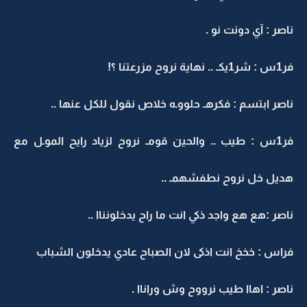
ناصر : آي دونت نو .
فر1س : شر1يكـ .. نهاية نروح مزرعتنا ؟!
ناصر ابتسم : فكرهـ حلووـه خلاص نقول للكل عنها ..
فر1س : طيب .. والحين قومـ نروح لزياد رايح الموـل مع
هديل خل نروح نطفشهمـ ..
ناصر :هع هع واجد ذكي انت ما راح يدخلونناا ..
فراس : خخخ انت اذكى لان الصباح عادي يدخلون الشباب
ناصر : اهاا طيب نرووح وش وراناا .