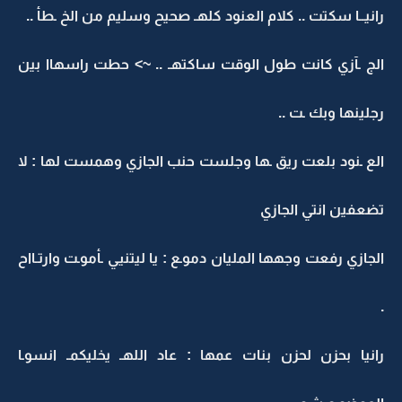
رانيــا سكتت .. كلام العنود كلهـ صحيح وسليم من الخ ـطأ ..
الج ـآزي كانت طول الوقت ساكتهـ .. ~> حطت راسهاا بين
رجلينها وبك ـت ..
الع ـنود بلعت ريق ـها وجلست حنب الجازي وهمست لها : لا
تضعفين انتي الجازي
الجازي رفعت وجهها المليان دموـع : يا ليتنيي ـأموـت وارتـااح
.
رانيا بحزن لحزن بنات عمها : عاد اللهـ يخليكمـ انسوـا