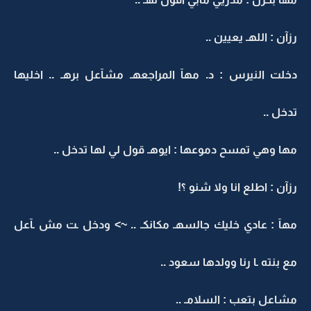
رزآن : اللهـ يعيين ..
دخلت النيرس : د. مهآ المراجعهـ مشآعل برهـ .. اخليها
تدخل ..
مها وهي تمسح دموعها : ايوهـ قول لي لها تدخل ..
رزآن : اطلع انا ولا شنو ؟!
مهآ : عادي خليك جالسهـ مكانكـ .. ~> ودخل ـت مش ـآعل
مع بنته ـا رنا وولدها سعود ..
مشاعل بتعب : السلامـ ..