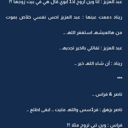
عبد آلعزيز : انا وين اروح اذ1 ابوي قال هي في بيت زوجها ؟!
ريناد دمعت عينها : عبد العزيز احس نفسي خلآص بموت
من هالعيشهـ استغفر اللهـ ..
عبد العزيز : تفائلي بالخير تجديهـ .
ريناد : أن شاء اللهـ خير ..
***
ناصر & فراس ..
ناصر بزهق : فر1سس واللهـ مليت .. ابغى اطلع ..
فراس : وين تبي تروح مثلا ؟!