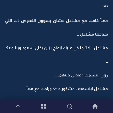
***
مهـآ قامت مع مشاعل عشان يسوون الفحوص ـات اللي
تحتاجها مشاعل ..
مشاعل : اذ1 ما في عليك ازعاج رزان بخلي سعود ورنا معكـ
..
رزان ابتسمت : عاديي خليهمـ ..
مشاعل ابتسمت : مشكورـه ~> وراحت مع مهآ ..
رزآن وهي تناظر سعود : انت يا بطل كم عمرك ؟!