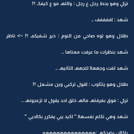
تركي وهو يحط رجل ع رجل : واللهـ مو ع كيفكـ ؟!
شهد : اففففف ..
طلال وهو توه صاحي من النوم : خير شفيكمـ ؟! ~> ناظر
شهد بنظرات ما عرفت معناها ..
شهد لفت وجههاا للجههـ الثانيهـ ..
طلال وهو يتثاوب : اقول تركيي وين مشعل ؟!
تركي : فوق بغرفتهـ مالهـ خلق احد يقول لا تزعجونهـ ..
شهد وهي تكلم نفسهاا " اكيد يبي يفكرر بكااديي "
راكاان بضحكهـ :ههههههههههههههه