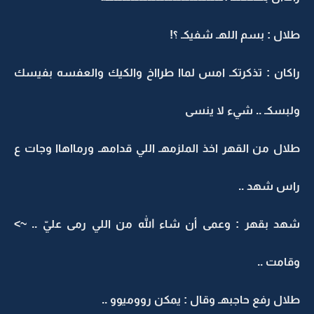
طلال : بسم اللهـ شفيكـ ؟!
راكان : تذكرتكـ امس لماا طرااخ والكيك والعفسه بفيسك
ولبسكـ .. شيء لا ينسى
طلال من القهر اخذ الملزمهـ اللي قدامهـ ورمااهاا وجات ع
راس شهد ..
شهد بقهر : وعمى أن شاء الله من اللي رمى عليّ .. ~>
وقامت ..
طلال رفع حاجبهـ وقال : يمكن رووميوو ..