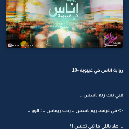
رواية اناس في غيبوبة -10
فيي بيت ريم ـاسس ..
~> في غرفهـ ريم ـاسس .. ردت ريماس .. : الوو ..
.. هلا باللي ما تبي تجلس !؟