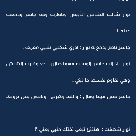
نوار شالت الشاش الـأبيض وناظرت وجه جاسر ودمعت
عينه ـا ..
جاسر ناظر بدمع ـة نوار : ادري شكليي شيي مقرـف ..
نوار : لا انت جاسر الوسيم مهما صاارر .. ~> وغيرت الشاش
وهي تقاوم نفسها ما تبكي ..
جاسر حس فيها وقال : واللهـ وكبرتيي وناقص بس نزوجكـ
..
نوار شهقت : اهئئئئ تبغى تفتك منيي يعني ؟!