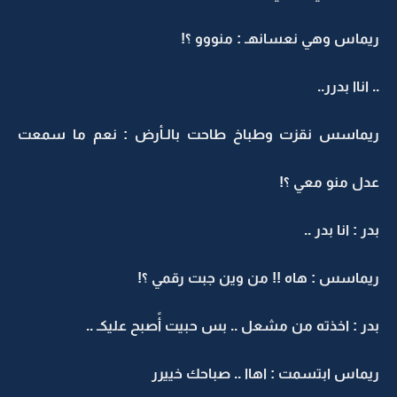
ريماس وهي نعسانهـ : منووو ؟!
.. اناا بدرر..
ريماسس نقزت وطباخ طاحت بالـأرض : نعم ما سمعت
عدل منو معي ؟!
بدر : انا بدر ..
ريماسس : هاه !! من وين جبت رقمي ؟!
بدر : اخذته من مشعل .. بس حبيت أًصبح عليكـ ..
ريماس ابتسمت : اهاا .. صباحك خييرر