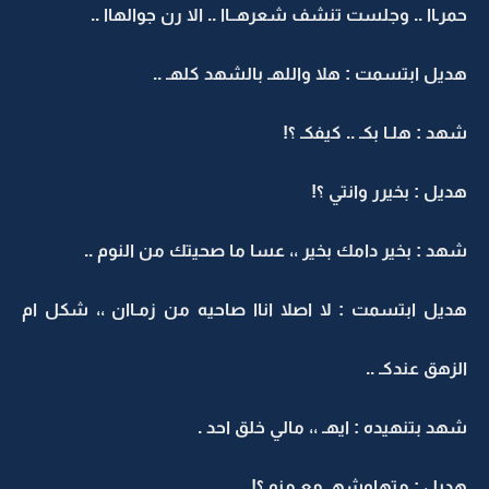
حمرـاا .. وجلست تنشف شعرهــاا .. الا رن جوالهاا ..
هديل ابتسمت : هلا واللهـ بالشهد كلهـ ..
شهد : هلـا بكـ .. كيفكـ ؟!
هديل : بخيرر وانتي ؟!
شهد : بخير دامك بخير ،، عسا ما صحيتك من النوم ..
هديل ابتسمت : لا اصلا اناا صاحيه من زمـاان ،، شكل ام
الزهق عندكـ ..
شهد بتنهيده : ايهـ ،، مالي خلق احد .
هديل : متهاوشهـ مع منو ؟!