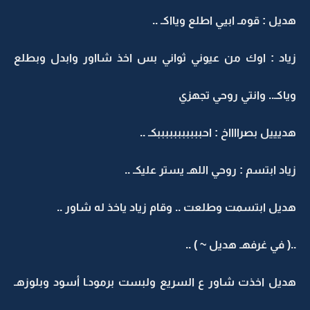
هديل : قومـ ابيي اطلع ويااكـ ..
زياد : اوك من عيوني ثواني بس اخذ شااور وابدل وبطلع
وياكـ.. وانتي روحي تجهزي
هديييل بصرااااخ : احبببببببببببكـ ..
زياد ابتسم : روحي اللهـ يستر عليكـ ..
هديل ابتسمت وطلعت .. وقام زياد ياخذ له شاور ..
..( في غرفهـ هديل ~ ) ..
هديل اخذت شاور ع السريع ولبست برمودـا أسود وبلوزهـ