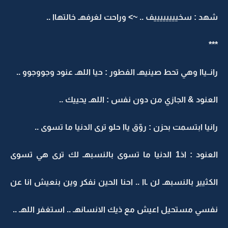
شهد : سخييييييييف .. ~> وراحت لغرفهـ خالتهاا ..
***
رانــياا وهي تحط صينيهـ الفطور : حيا اللهـ عنود وجووجوو ..
العنود & الجازي من دون نفس : اللهـ يحييك ..
رانيا ابتسمت بحزن : روّق ياا حلو ترى الدنيا ما تسوى ..
العنود : اذ1 الدنيا ما تسوى بالنسبهـ لك ترى هي تسوى
الكثيير بالنسبهـ لن ـاا .. احنا الحين نفكر وين بنعيش انا عن
نفسي مستحيل اعيش مع ذيك الانسانهـ .. استغفر اللهـ ..