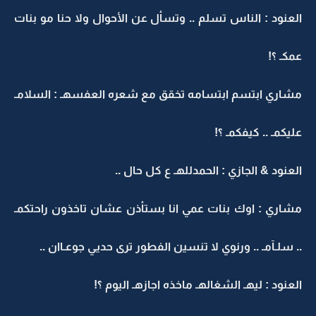
العنود : الناس تسلم .. وتسأل عن الأحوال ولا حنا مو بنات
عمكـ ؟!
مشاري ابتسم ابتسامه تخقق مع شعره العفسهـ : السلامـ
عليكمـ .. كيفكمـ ؟!
العنود & الجازي : الحمدللهـ ع كل حال ..
مشاري : اوك بنات عمي انا بستأذن عشان تاخذون راحتكمـ
.. سلـآمـ .. ورنوي لا تنسين الفطور ترى حديي جوعـاان ..
العنود : ليهـ الشغالهـ ماخذه اجازهـ اليوم ؟!