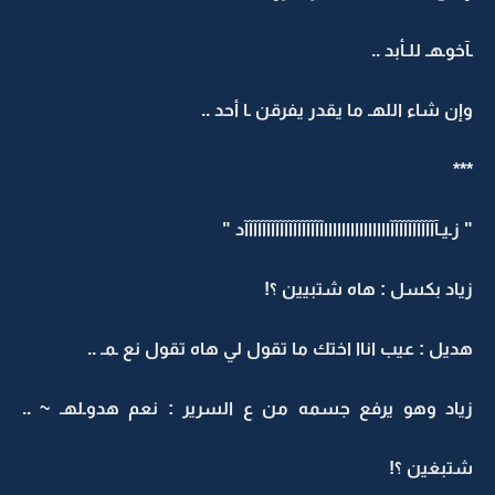
ـآخوـهـ للـأبد ..
وإن شاء اللهـ ما يقدر يفرقن ـا أحد ..
***
" زـيـآآآآآآآآآآآاااااااااااااااآآآآآآآآآآآآآآآآآآد "
زياد بكسل : هاه شتبيين ؟!
هديل : عيب اناا اختك ما تقول لي هاه تقول نع ـمـ ..
زياد وهو يرفع جسمه من ع السرير : نعم هدوـلهـ ~ ..
شتبغين ؟!