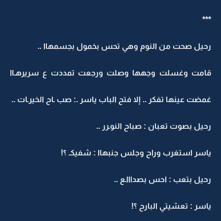
***
رحيل صحت من النوم وهي تحس بخمول بجسمهاا ..
قامت وغسلت وجهها وصلت ورجعت تمددت ع سريرهـاا
غمضت عينها تفكر .. إلا فتح الباب ياسر .: صب ـاح الخيرـات ..
رحيل بصوت تعبان : صباح النوـرر ..
ياسر استغرب وراح وجلس جنبهاا : شفيكـ ؟!
رحيل بتعب : احس بصداااـع ..
ياسر : تعشيتي البارح ؟!