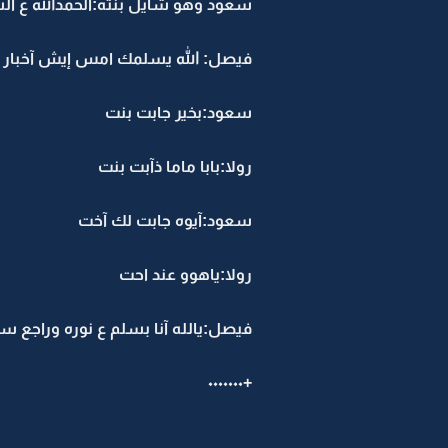
سعود وهو شايل بنته:الحمدالله ع ال
فيصل: الله يسلمك امس إيش آخبار ن
سعود:بخير جابت بنت
رولا:بابا ماما ذآبت بنت
سعود:آيوه جابت لك آخت
رولا:ياهوو عند احت
فيصل:يالله آنا بسلم ع نوره وراجع سل
+٠٠٠٠٠٠٠