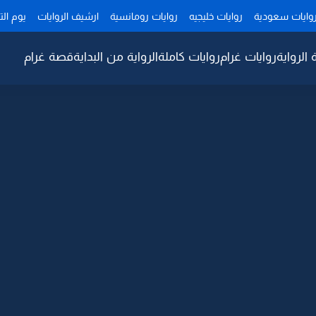
وايات سعودية
روايات خليجيه
روايات رومانسية
ارشيف الروايات
يوم ال
 الرواية
روايات غرام
روايات كاملة
الرواية من البداية
قصة غرام