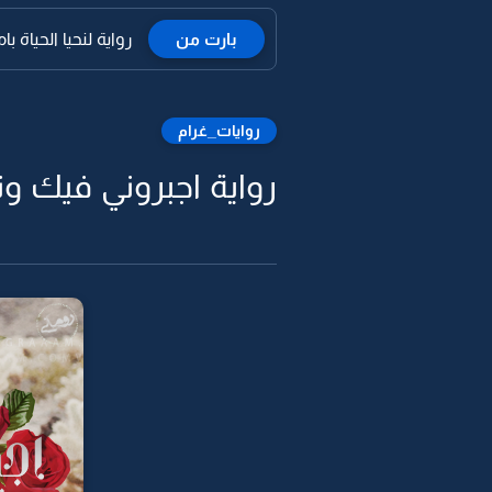
بارت من
رواية لنحيا الحياة بامل
روايات_غرام
رواية اجبروني فيك وت