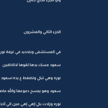
الجزء الثاني والعشرون
في المستشفى وبتحديد في غرفة نوره
سعود مسك يدها:لقوها لاتاخافين
نوره وهي تبكي وتضغط ع يده:سعود ل
سعود وهو يمسح دموعها:والله ماصا
نوره وزادت بكي:إهي إهي مين الي آخذ