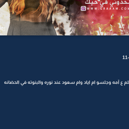
م ع آمه وجلسو ام اياد وام سعود عند نوره والبنوته في الحضانه