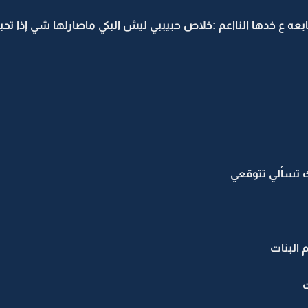
ع خدها النااعم :خلاص حبيببي ليش البكي ماصارلها شي إذا تحب
 تسألي تتوقعي
البنات
ت