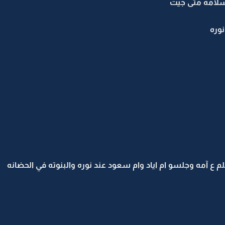
سلامه متى جيت
وره
م ع آمه وجلسو ام اياد وام سعود عند نوره والبنوته في الحضانه