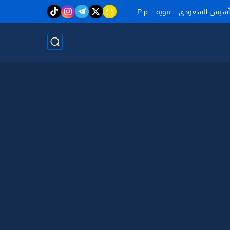
تأسيس السعودي
تنويه
P p