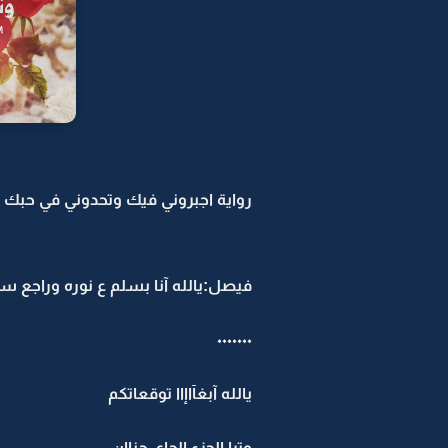
رواية اجبروني فيك وتحدوني في حبك -11
فيصل:يالله آنا بسلم ع نوره وراجع سل
٠٠٠٠٠٠٠
يالله آبغآاإاا توقعاتكم
وترا الجزء الجاي جناإن