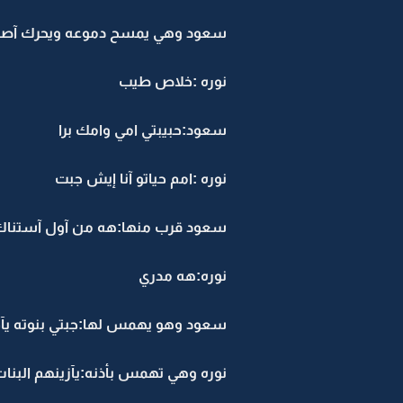
سعود وهي يمسح دموعه ويحرك آصابعه 
نوره :خلاص طيب
سعود:حبيبتي امي وامك برا
نوره :امم حياتو آنا إيش جبت
سعود قرب منها:هه من آول آستناك
نوره:هه مدري
سعود وهو يهمس لها:جبتي بنوته يآم 
نوره وهي تهمس بأذنه:يآزينهم البنا