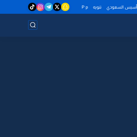
تأسيس السعودي
تنويه
P p