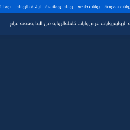
وايات سعودية
روايات خليجيه
روايات رومانسية
ارشيف الروايات
يوم ال
 الرواية
روايات غرام
روايات كاملة
الرواية من البداية
قصة غرام