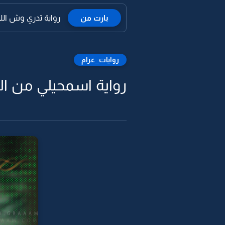
بارت من
رواية تدري وش اللي
روايات_غرام
رواية اسمحيلي من ال