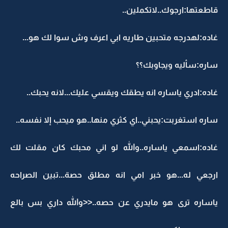
قاطعتها:ارجوك..لاتكملين..
غاده:لهدرجه متحبين طاريه ابي اعرف وش سوا لك هو...
ساره:سأليه ويجاوبك؟؟
غاده:ادري ياساره انه يطقك ويقسي عليك...لانه يحبك..
ساره استغربت:يحبني..اي كثري منها..هو ميحب إلا نفسه..
غاده:اسمعي ياساره..والله لو اني محبك كان مقلت لك
ارجعي له...هو خبر امي انه مطلق حصة...تبين الصراحه
ياساره ترى هو مايدري عن حصه..<<والله داري بس بالع