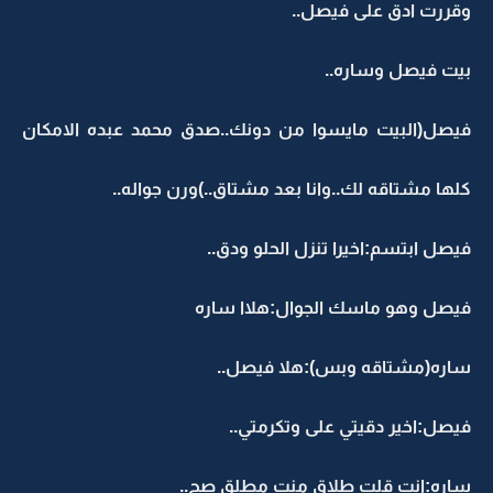
وقررت ادق على فيصل..
بيت فيصل وساره..
فيصل(البيت مايسوا من دونك..صدق محمد عبده الامكان
كلها مشتاقه لك..وانا بعد مشتاق..)ورن جواله..
فيصل ابتسم:اخيرا تنزل الحلو ودق..
فيصل وهو ماسك الجوال:هلاا ساره
ساره(مشتاقه وبس):هلا فيصل..
فيصل:اخير دقيتي على وتكرمتي..
ساره:انت قلت طلاق منت مطلق صح..