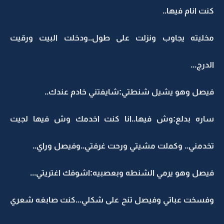
كنت انام فيها..
مخليته يجاوب ونزلت على طول..ودخلت البيت ورقيت
الدرج...
فيصل وهو يشيل شنطتي:شايفتني خادم عندك..
ساره بدلع:وش فيها..انا كنت اخدمك وش فيها لجيت
تخدمني.. وكملت مشيتي ورحت غرفتي..وفيصل وراي..
فيصل وهو يرمي الشنطه وبعصبيه:اشوفك اغتريتي...
وفسخت عباتي وفيصل تنح على شكلي...كنت صابغه شعري