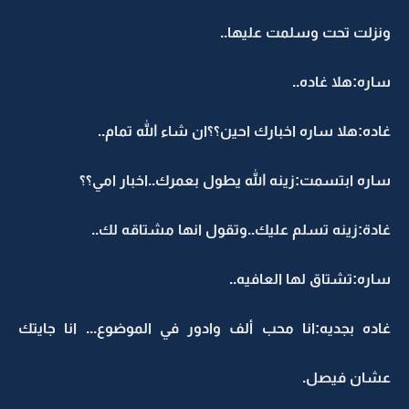
ونزلت تحت وسلمت عليها..
ساره:هلا غاده..
غاده:هلا ساره اخبارك احين؟؟ان شاء الله تمام..
ساره ابتسمت:زينه الله يطول بعمرك..اخبار امي؟؟
غادة:زينه تسلم عليك..وتقول انها مشتاقه لك..
ساره:تشتاق لها العافيه..
غاده بجديه:انا محب ألف وادور في الموضوع... انا جايتك
عشان فيصل.