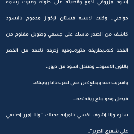
اسود مزروقي لامع..وقصيته على طوله وغيرت رسمه
حواجبي.. وكنت لابسه فستان تركواز مدموج بالاسود
كاشف من الصدر ماسك على جسمي وطويل مفتوح من
الفخذ كله..بطريقه مثيره..وفيه زخرفه ناعمه من الخصر
باللون الاسود... وصندل اسود من ديور..
واقتربت منه وبدلع:من حقي اغتر..ماانا زوجتك..
فيصل وهو يبلع ريقه:هه...
ساره وانا اشوف نفسي بالمرايه:عجبتك.."وانا امرر اصابعي
على شعري الحرير"..