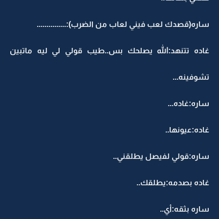
ساره(قصدك لعب فيني لعاب من الضرب):...............
غاده تتنهد:الله يصلحك بس..طيب قولي لي ليه ماتبين
تشوفينه...
ساره:غاده...
غاده:عيونها..
ساره:قولي لفيصل يطلقني..
غاده بصدمه:يطلقك..
ساره بثقه:أي..