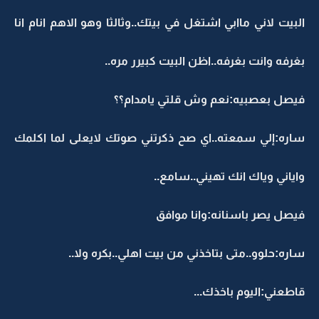
البيت لاني ماابي اشتغل في بيتك..وثالثا وهو الاهم انام انا
بغرفه وانت بغرفه..اظن البيت كبيرر مره..
فيصل بعصبيه:نعم وش قلتي يامدام؟؟
ساره:إلي سمعته..اي صح ذكرتني صوتك لايعلى لما اكلمك
واياني وياك انك تهيني..سامع..
فيصل يصر باسنانه:وانا موافق
ساره:حلوو..متى بتاخذني من بيت اهلي..بكره ولا..
قاطعني:اليوم باخذك...