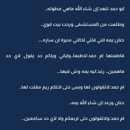
ابو حمد تنهد:إن شاء الله ماهي مطوله..
وطلعت من المستشفى ورحت بيت ابوي..
حنان:يمه انتي قلتي لخالتي منيرة ان ساره....
قاطعتها ام حمد:لاطبعا..واياني وياكم حد يقول لاي حد
فاهمين.. رغد:ليه يمه وش فيها...
ام حمد:لاتقولون لها وبس حتى اختكم ريم مقلت لها..
حنان ورغد:ان شاء الله يمه..
ام حمد:ولاتقولون حتى لربعكم ولا لاي حد سامعين..