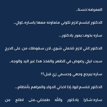
الممرضه:حسنا..
الدكتور ابتسم:لازم تكوني متعاونه معها ياساره..اوكي..
ساره بخوف:يعور يادكتور...
الدكتور:انتي لازم تتحملي شوي..لان سقوطك من على الدرج
سبت ليكي رضوض في الظهر والفخذ هذا غير اليد والوجه..
ساره:يبرجع وجهي وجسمي زي قبل؟؟
الدكتور ابتسم:ايوا..إذا اخذتي الدواء والمراهم بأنتظام...
ساره:شكرا يادكتور والله طمنتني..متى اطلع من