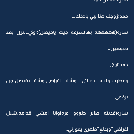
حمد:زوجك هنا يبي ياخذك...
ساره(هههههه بهالسرعه جيت يافيصل):اوكي..بنزل بعد
دقيقتين..
حمد:اوكي..
وعطرت ولبست عباتي... وشلت اغراضي وشفت فيصل من
برقعي..
ساره(فديته صاير حلووو مره)وانا امشي قدامه:شيل
اغراضي"وبدلع"ظهري يعورني..