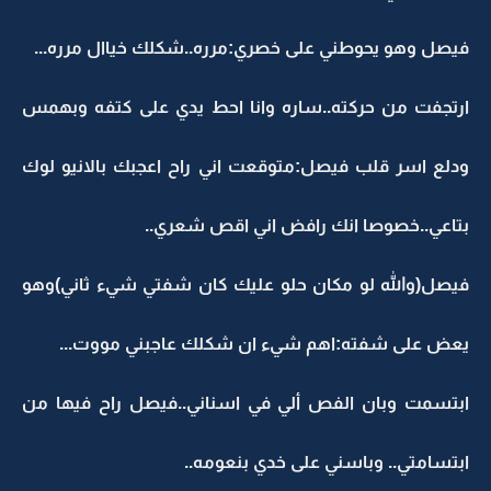
فيصل وهو يحوطني على خصري:مرره..شكلك خياال مرره...
ارتجفت من حركته..ساره وانا احط يدي على كتفه وبهمس
ودلع اسر قلب فيصل:متوقعت اني راح اعجبك بالانيو لوك
بتاعي..خصوصا انك رافض اني اقص شعري..
فيصل(والله لو مكان حلو عليك كان شفتي شيء ثاني)وهو
يعض على شفته:اهم شيء ان شكلك عاجبني مووت...
ابتسمت وبان الفص ألي في اسناني..فيصل راح فيها من
ابتسامتي.. وباسني على خدي بنعومه..