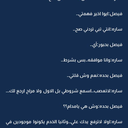
فيصل:ايوا اخير فهمتي..
ساره:انتي تبي تردني صح..
فيصل بحبور:أي..
ساره:وانا موافقه..بس بشرط..
فيصل بحده:نعم وش قلتي..
ساره:لاتعصب..اسمع شروطي بل الاول ولا مراح ارجع لك...
فيصل بحده:وش هي يامدام؟؟
ساره:اولا لاترفع يدك علي..وثانيا الخدم يكونوا موجودين في