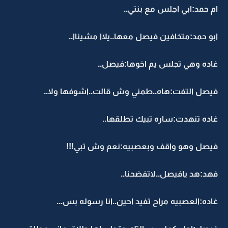
ام حمد:ابي اجلس مع بنتي..
ابو حمد:متخافين فيصل معها..يلاا مشيناا..
غاده وهي تجلس يم اخوها:فيصل..
فيصل التفت:هاه..طمني وش قالت..اشوفها ولا..
غاده تنهدت:ساره تبيك تطلقها..
فيصل وهو واقف وبعصبيه:نعم وش تبي!!!
فهد:هد يافيصل..لاتفضحنا..
غاده:العصبيه مراح تفيد احين..انا رسوله بس...