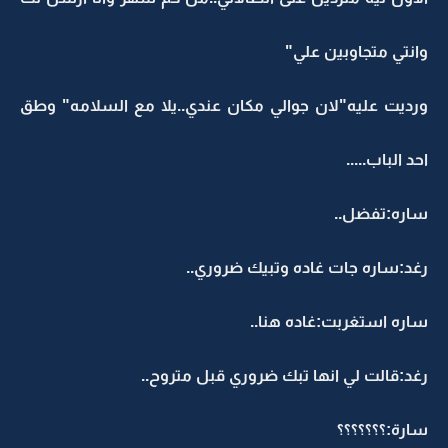
وانتي متجاوبين علي"
ورديت عليه"لان جوالي مكان عندي..يلا مع السلامه" وطق
احد الباب.....
ساره:تفضل..
رغد:ساره جات غاده وتبيك ضروري..
ساره استغربت:غاده هنا..
رغد:قالت لي انها تبك ضروري قبل متروح..
سارة:؟؟؟؟؟؟؟