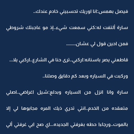
فيصل بهمس:انا اوريك تحسبيني خادم عندك..
سارة ألتفت له:كني سمعت شيء..إذ مو عاجبتك شروطي
فمن احين قول لي عشان........
قاطعني يصر باسنانه:اركبي..ترى حنا في الشارع..اركبي يلا...
وركبت في السياره وبعد كم دقايق وصلنا..
سارة وانا انزل من السياره وبدلع:شيل اغراضي..اصلي
متعقده من الخدم..انتي تدري ذيك المره مجابوها لي إلا
بالموت..ورجاءا حطه بغرفتي الجديده...اي صح ابي غرفتي ألي