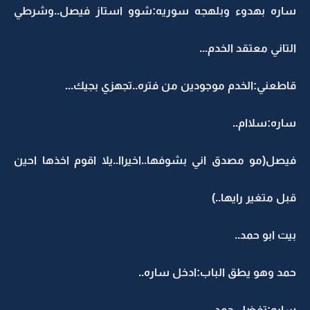
ساره بهدوء وبلهجه سوريه:شوو استاز فيصل..وشرطي
التاني معتقد الخدم...
قاطعني:الخدم موجودين من فتره..تجهزي بجيك...
ساره:سلاام..
فيصل(مو مصدق اني بشوفها..اخيراا..يلا اقوم اخذها احين
قبل متغير رايها..)
بيت ابو حمد..
حمد وهو يطق الباب:ادخل ساره..
ساره:تفضل حمد..