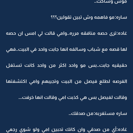
موس وساكت..
ساره:مو فاهمه وش تبين تقولين؟؟؟
غاده:ترى حصه منافقه مرره..وامي قالت لي امس ان حصه
لها قصه مع شباب وسالفه انها جابت واحد في البيت..فهي
حقيقيه جابت..بس مو واحد اكثر من واحد كانت تستغل
الفرصه لطلع فيصل من البيت وتجيبهم وامي اكتشفتها
وقالت لفيصل بس هي كذبت امي وقالت انها خرفت...
ساره مستغربه:من صدقك..
غاده:أي من صدقي وان كانك تحبين امي ولو شوي رجعي