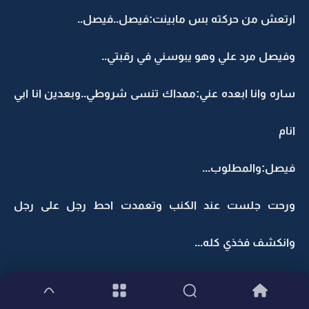
ارتعش من حركته بس مابينت:فيصل..فيصل..
وفيصل مرد علي وهو يبوسني في رقبتي..
ساره وانا ابعده عني:ممداك تنسى شروطي..وبعدين انا ابي
انام
فيصل:والمطلوب...
ورحت جلست عند الكنب وتعمدت احط رجل على رجل
وانكشف فخذي كله...
ساره(والله ان اجننك يافيصل)وانا اسند ظهري على الكنب