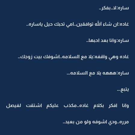
ساره:لا..بفكر..
غاده:ان شاء الله توافقين..امي تحبك حيل ياساره..
ساره:وانا بعد احبها..
غاده وهي واقفه:يلا مع السلامه..اشوفك بيت زوجك..
ساره:هههه يلا مع السلامه...
يتبع...
وانا افكر بكلام غاده..مكذب عليكم اشتقت لفيصل
مرره..ودي اشوفه ولو من بعيد..