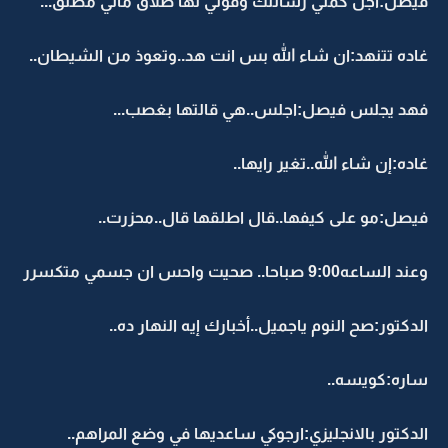
فيصل:اجل كملي رسالتك وقولي لها طلاق ماني مطلق...
غاده تتنهد:ان شاء الله بس انت هد..وتعوذ من الشيطان..
فهد يجلس فيصل:اجلس..هي قالتها بغصب...
غاده:إن شاء الله..تغير رايها..
فيصل:مو على كيفها..قال اطلقها قال..محزرت..
وعند الساعه9:00 صباحا.. صحيت واحس ان جسمي متكسرر
الدكتور:صح النوم ياجميل..أخبارك إيه النهار ده..
ساره:كويسه..
الدكتور بالانجليزي:ارجوكي ساعديها في وضع المراهم..