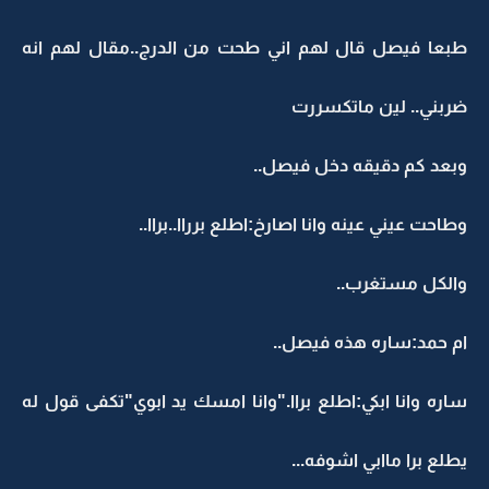
طبعا فيصل قال لهم اني طحت من الدرج..مقال لهم انه
ضربني.. لين ماتكسررت
وبعد كم دقيقه دخل فيصل..
وطاحت عيني عينه وانا اصارخ:اطلع برراا..براا..
والكل مستغرب..
ام حمد:ساره هذه فيصل..
ساره وانا ابكي:اطلع براا."وانا امسك يد ابوي"تكفى قول له
يطلع برا ماابي اشوفه...