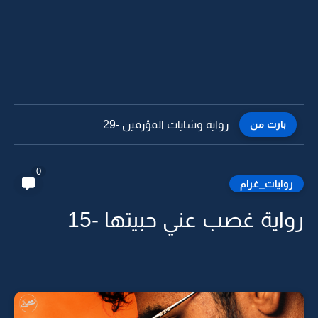
بارت من
رواية وشايات المؤرقين -28
0
روايات_غرام
رواية غصب عني حبيتها -15