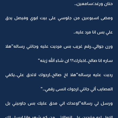
حنان ورغد:سامعين..
ومضى اسبوعين من جلوسي على بيت ابوي وفيصل يدق
علي بس انا مرد عليه..
ورن جوالي..رقم غريب بس مرديت عليه وجاتني رساله"هلا
ساره انا صالح..اخبارك؟؟ ان شاء الله زينه"
رديت عليه برساله"هلا اخ صالح..ارجوك لاتدق علي..يكفي
المصايب ألي جاتني ارجوك انسى رقمي.."
ورسل لي رساله"اوعدك اني مدق عليك بس جاوبيني بل
الاول ليه متردين على اتصالاتي..من كم شهر وانا ارسل لك