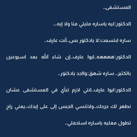
المستشفى..
الدكتور:ليه ياساره مليتي منا ولا إيه...
ساره ابتسمت:لا يادكتور بس..أنت عارف..
الدكتور:ههههه..ايوا عارف..إن شاء الله بعد اسبوعين
بالكثير.. ساره شهق:وااجد يادكتور..
الدكتور:ايوا عارف..انتي لازم تبأي في المستشفى عشان
نطهر لك جرحك..ولاتنسي الجبس إلى على إيدك..يعني راح
تطول معليه ياساره استحملي..