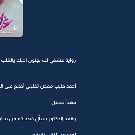
رواية عشقي لك بجنون احبك يالقلب الح
أحمد طيب ممكن تخليني أطلع على ال
فهد أتفضل
وقعد الدكتور يسأل فهد كم من سؤا
أحمد عن أذنك دقيقه