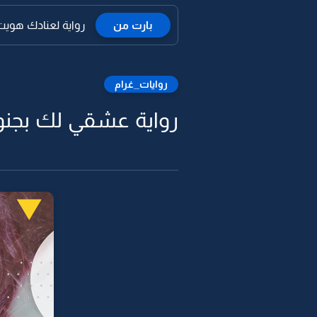
بارت من
رواية لعنادك هويت
روايات_غرام
رواية عشقي لك بجنون احبك ي