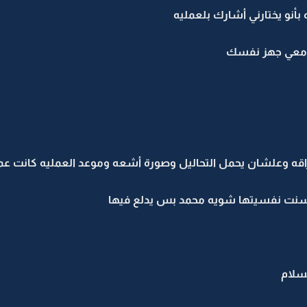
نو يختارني أشارك بلعمليه
لت معي جهز نفسك
راقه وعلشان يحمل التحاليل وصورة أشعه وموعد العمليه كانت عم
حسنت نفسيتها شويه محمد بس يدلع فيها
سلام