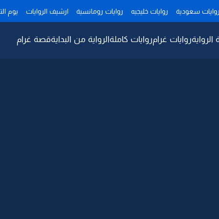
وايات سعودية
روايات خليجيه
روايات رومانسية
ارشيف الروايات
يوم ال
 الرواية
روايات غرام
روايات كاملة
الرواية من البداية
قصة غرام