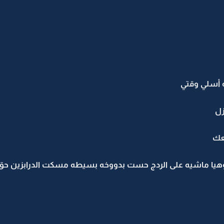
 أسلي وقتي
زل
عك
يا ماشيه على الردج حست بدووخه بسيطه مسكت الدرابزين حق 