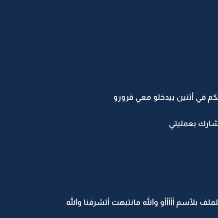
لكم في أتنين بيدخلو معي قرورو
يشارك بعمليتي
ف بلأسم أأأأأو والله مانتبهت أتشرفنا والله