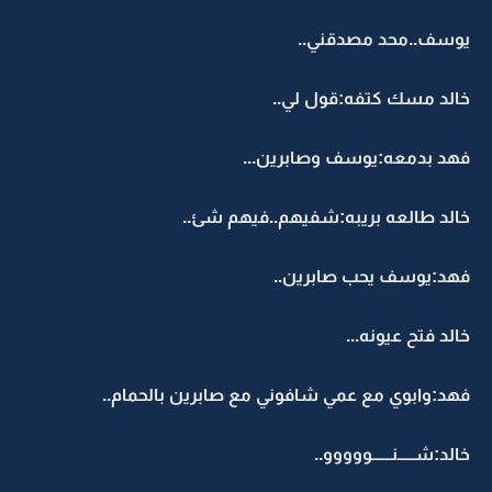
يوسف..محد مصدقني..
خالد مسك كتفه:قول لي..
فهد بدمعه:يوسف وصابرين...
خالد طالعه بريبه:شفيهم..فيهم شئ..
فهد:يوسف يحب صابرين..
خالد فتح عيونه...
فهد:وابوي مع عمي شافوني مع صابرين بالحمام..
خالد:شـــــنــــــووووو..