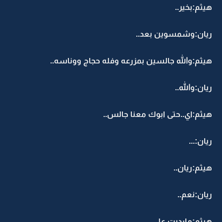
هيثم:بخير..
ريان:وشمسوين بعد..
هيثم:والله جالسين بمزرعه وفله حجاج ووناسه..
ريان:والله..
هيثم:اي..حتى ابوك معنا جالس..
ريان:...
هيثم:ريان..
ريان:نعم..
هيثم:مارديت علي..