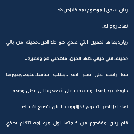
ريان:سدي الموضوع يمه خلااص>>
نهاد:روح له..
ريان:يمااهـ تكفين انتي عندي هو خلااااص..محيته من بالي
محيته..انتي حياتي كلها الحين..ماهمني هو ولاغيره..
حط راسه على صدر امه ..يطلب حنانها..عليه..وبدورها
حاوطت بذراعها...ومسحت على شعهره اللي غطى وجهه ..
نهاد:اذا الحين تسوي كذاالومت ياريان بتضيع نفسك..
قام ريان مففجوع..من كلمتها اول مره امه..تتكلم بهذي