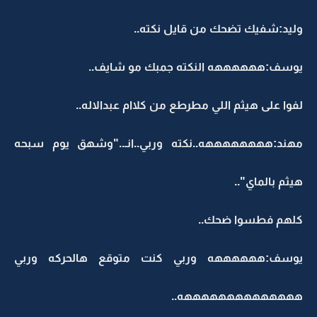
وليد:شفيك تضحك من قايل نكته..
يوسف:ههههههه النكته جمبك مو شايف..
لفوا على هيثم اللي مطرطع من كلاام عبدالاله..
مهند:ههههههههه..نكته وربي..انـ.."وشهق يوم سبحه
هيثم بالماي"..
كلهم فطسوا ضحك..
يوسف:ههههههه وربي كنت متوقع هالحركه وربي
ههههههههههههههه..