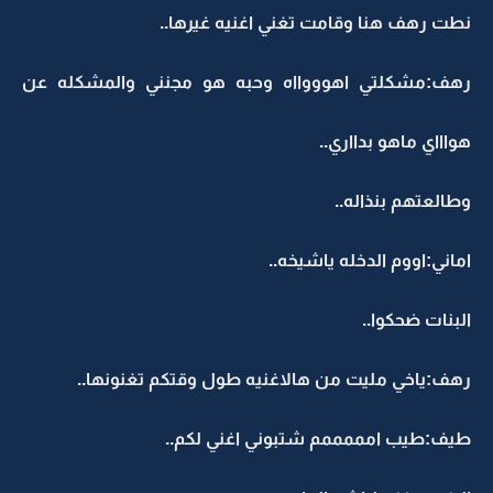
نطت رهف هنا وقامت تغني اغنيه غيرها..
رهف:مشكلتي اهوووااه وحبه هو مجنني والمشكله عن
هواااي ماهو بدااري..
وطالعتهم بنذاله..
اماني:اووم الدخله ياشيخه..
البنات ضحكوا..
رهف:ياخي مليت من هالاغنيه طول وقتكم تغنونها..
طيف:طيب امممممم شتبوني اغني لكم..