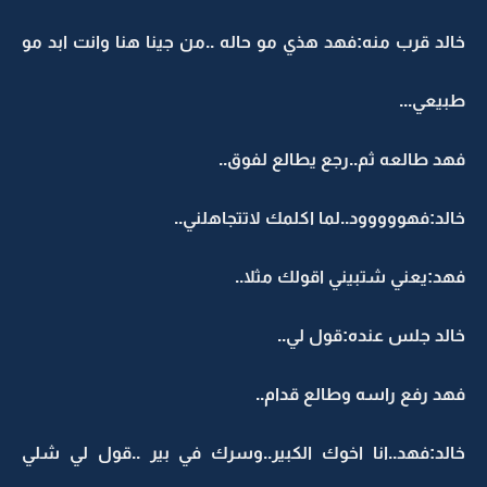
خالد قرب منه:فهد هذي مو حاله ..من جينا هنا وانت ابد مو
طبيعي...
فهد طالعه ثم..رجع يطالع لفوق..
خالد:فهووووود..لما اكلمك لاتتجاهلني..
فهد:يعني شتبيني اقولك مثلا..
خالد جلس عنده:قول لي..
فهد رفع راسه وطالع قدام..
خالد:فهد..انا اخوك الكبير..وسرك في بير ..قول لي شلي