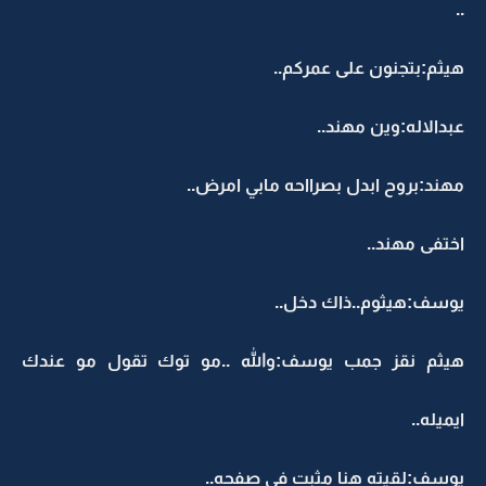
..
هيثم:بتجنون على عمركم..
عبدالاله:وين مهند..
مهند:بروح ابدل بصرااحه مابي امرض..
اختفى مهند..
يوسف:هيثوم..ذاك دخل..
هيثم نقز جمب يوسف:والله ..مو توك تقول مو عندك
ايميله..
يوسف:لقيته هنا مثبت في صفحه..