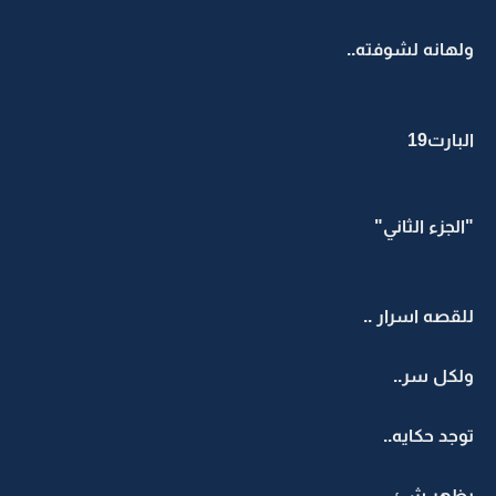
ولهانه لشوفته..
البارت19
"الجزء الثاني"
للقصه اسرار ..
ولكل سر..
توجد حكايه..
يظهر شئ..