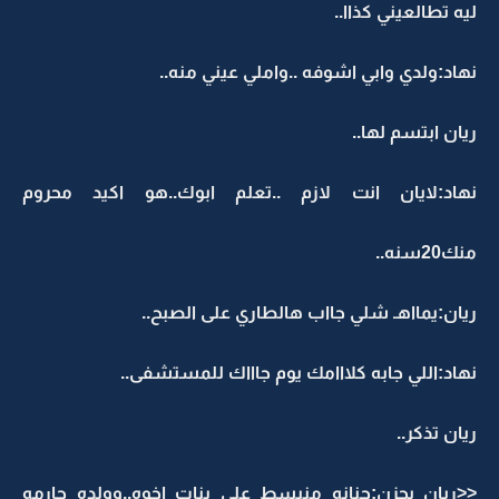
ليه تطالعيني كذاا..
نهاد:ولدي وابي اشوفه ..واملي عيني منه..
ريان ابتسم لها..
نهاد:لايان انت لازم ..تعلم ابوك..هو اكيد محروم
منك20سنه..
ريان:يمااهـ شلي جااب هالطاري على الصبح..
نهاد:اللي جابه كلااامك يوم جاااك للمستشفى..
ريان تذكر..
<<ريان بحزن:حنانه منبسط على بنات اخوه..وولده حارمه