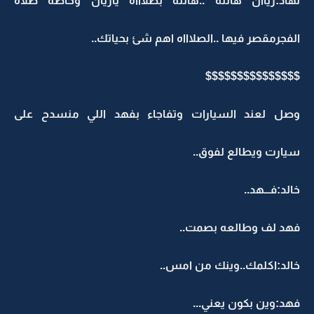
نهاد:رياان هالله ..هالله بصلاااه ياريان وخاصه صلاه
الفجرمقصر فيها ..الصلاااه اهم شئ بحياتك..
$$$$$$$$$$$$$$$
وصل لعند السيارات وتفاجاء بفهد اللي منسدح على
سيارت ويطالع لفوق..
خالد:فـــهد..
فهد لف وطالعه بصمت..
خالد:اكلمك..وينك من امس..
فهد:وين بكون يعني...