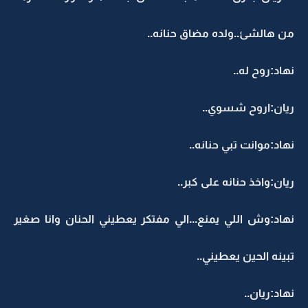
من هالشئ..ولده مضاق حنانه..
نهاد:روح له..
ريان:اروح شسوي..
نهاد:موانت تبي حنانه..
ريان:واخذ حنانه على كبر..
نهاد:وش اللي يمنع...الي مفتكر يعطيني الحنان وانا صغير
تبينه الحين يعطيني..
نهاد:ريان..