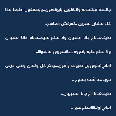
جالسه مبتسمه والباقيين يايرقصون..يايصفقون..طبعا هذا
كله عشان نسرين ..تفرفش معاهم..
طيف:حمام جانا مسيان ولا سلم عليه...حمام جانا مسياان
ولا سلم عليه ياحووه ..عااشوووو عاشوااا...
اماني:حلوووين طيوف وامون...يذكر كل ولهان وعلى فرقى
خويه..عااشت بسوم ..
طيف:حماااام جانا مسيييان..
اماني:ولاااااسلم علياا..