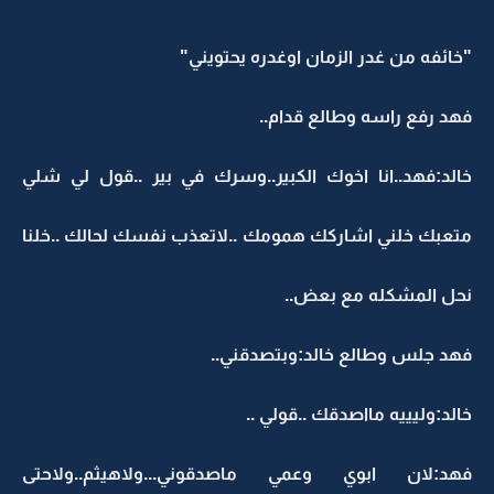
"خائفه من غدر الزمان اوغدره يحتويني"
فهد رفع راسه وطالع قدام..
خالد:فهد..انا اخوك الكبير..وسرك في بير ..قول لي شلي
متعبك خلني اشاركك همومك ..لاتعذب نفسك لحالك ..خلنا
نحل المشكله مع بعض..
فهد جلس وطالع خالد:وبتصدقني..
خالد:وليييه مااصدقك ..قولي ..
فهد:لان ابوي وعمي ماصدقوني...ولاهيثم..ولاحتى