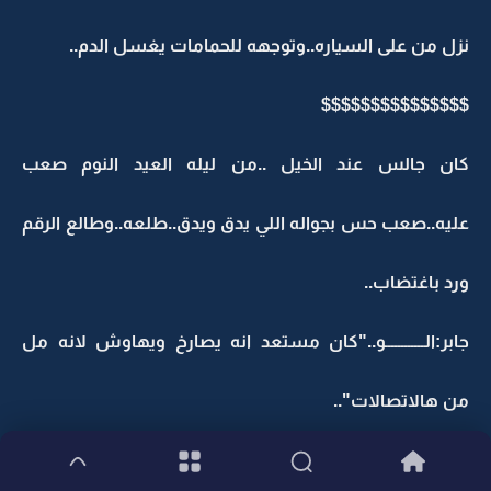
نزل من على السياره..وتوجهه للحمامات يغسل الدم..
$$$$$$$$$$$$$$$
كان جالس عند الخيل ..من ليله العيد النوم صعب
عليه..صعب حس بجواله اللي يدق ويدق..طلعه..وطالع الرقم
ورد باغتضاب..
جابر:الــــــــــــو.."كان مستعد انه يصارخ ويهاوش لانه مل
من هالاتصالات"..
؟؟؟:السلام عليكم..