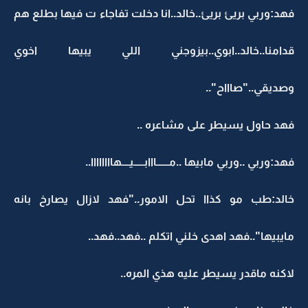
فهد:وربي بريئ بريئ..خالد..انا دخلت تفاجاء ت فيها بطلع هم
قدامنا..خالد..ابوي..بيزوجني اللي يبيها اخوي
وصديقي.."صاااح"..
فهد حاول يسيطر على مشاعره ..
فهد:وربي ..وربي مابيها ..مــــــااابـــــيــــهاااااااا..
خالد:طب مو كذاا تحل الامور.."فهد لازال يصارخ بانه
مايبيها"..فهد اهدى خلني اتكلم ..فهد..فهد..
لاكنه ماقدر يسيطر عليه هذي المره..