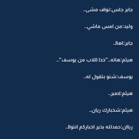
جابر جلس:نواف مشى..
وليد:من امس ماشي..
جابر:اهاا..
هيثم:هاته.."خذا اللاب من يوسف"..
يوسف:شنو بتقول له..
هيثم:اصبر..
هيثم:شخبارك ريان..
رياان:حمدلله بخير اخباركم انتواا..