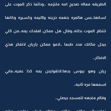
الطريقه معااه صحيح امه ملتزمه ..ودائما ذكر الموت على
لسانها..بس هالمره بنغمه حزينه وااليمه وكسيره وكانها
تنتظر الموت بذاته..وقال هل ممكن افقدك يمه..من اللي
بيحل مكانك محد طبعا ..لامو ممكن ياريان لاتفكر هذي
الافكار..
ريان وهو يبوس يدها:لاتقولينن يمه كذا عفيه..مابي
اسمعها مره ثانيه..
وقاام متجهه للمسجد بيصلي..