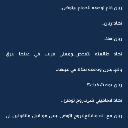
ريان قام توجهه للحمام بيتوضى..
نهاد:ريان..
ريان:هلا..
نهاد طالعته بتفحص..ومعنى فريب في عينها يبرق
بالم..بحزن ودمعه تتلألأ في عينها..
ريان:يمه شفيك؟!..
نهاد:لامافيني شئ..روح توضئ..
ريان مع انه ماقتنع:بروح اتوضى..بس مو قبل ماتقولين لي