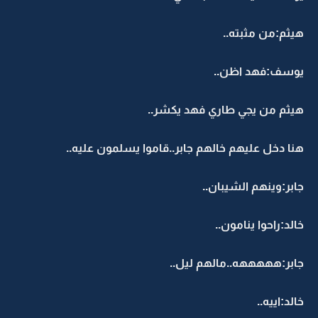
هيثم:من مثبته..
يوسف:فهد اظن..
هيثم من يجي طاري فهد يكشر..
هنا دخل عليهم خالهم جابر..قاموا يسلمون عليه..
جابر:وينهم الشيبان..
خالد:راحوا ينامون..
جابر:هههههه..مالهم ليل..
خالد:اييه..