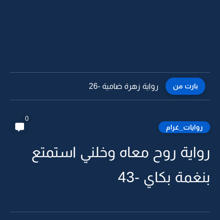
بارت من
رواية زهرة ضامية -25
0
روايات_غرام
رواية روح معاه وخلني استمتع
بنغمة بكاي -43