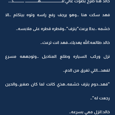
خالد هنا صرخ بصوت عالي:فـــــــــــــــــــــــــــهــــــــــــــــ ــــــــــــــد...
فهد سكت هنا ..وهو يرجف رفع راسه وتوه بيتكلم ..الا
خشمه ..بداا يرعث"ينزف"..وقطره قطره على ملابسه..
خالد طالعه:الله يهديك..فهد انت ترعث..
نزل وركب السياره وطلع المناديل ..وتوجههه مسرع
لفهد...اللي تغرق من الدم..
"فهد..دوم ينزف خشمه..هذي كانت لما كان صغير..والحين
رجعت له"..
خالد:انزل معي بسرعه..