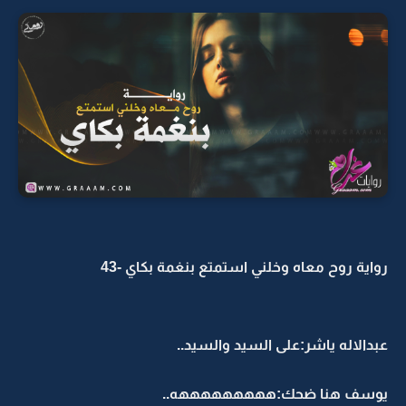
رواية روح معاه وخلني استمتع بنغمة بكاي -43
عبدالاله ياشر:على السيد والسيد..
يوسف هنا ضحك:هههههههههه..