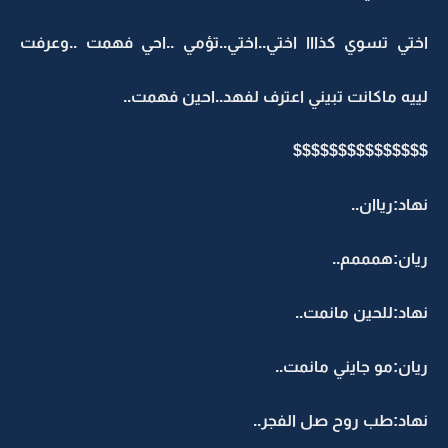
اختي تسوي كذااا اختي..اختي..تؤمي ..احي فهمت ..وعرفت
لييه ماكانت تبيني اعترف لفهد..احين فهمت..
$$$$$$$$$$$$$$$
نهاد:رياان..
ريان:همممم..
نهاد:للحين مانمت..
ريان:مو جايني مانمت..
نهاد:طب روح صل الفجر..