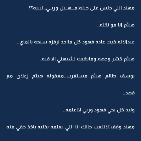
مهند اللي جلس على حيله:مـــهــبل وربــي..ليييه؟؟
هيثم:انا مو نكته..
عبدالاله:خيت عاده فهود كل مااحد نرفزه سبحه بالماي..
هيثم كشر وجهه:ومابغيت تشبهني الا فيه..
يوسف طالع هيثم مستغرب..معقوله هيثم زعلان مع
فهد..
وليد:خل يجي فهود وربي لااعلمه..
مهند وقف:لاتتعب حالك انا اللي بعلمه بخليه ياخذ حقي منه