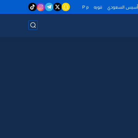
تأسيس السعودي
تنويه
P p