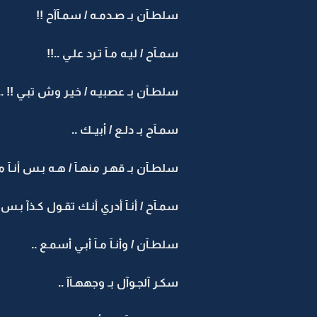
سلطـآن بـ صـدمـه / سمـآآح !!
سمـآح / ليـه مـآ تـرد علـي ..!!
سلطـآن بـ عصبيـه / خيـر وش تبـي !! ..
سمـآح بـ دلـع / أبيــك ..
سلطـآن بـ قهـر منهـآ / هـه بـس أنـآ مـآ أ
سمـآح / أنـآ أدري أنـك تقـول كـذآ بـس 
سلطـآن / وأنـآ مـآ أبـي أسمـع ..
سكـر آلجـوآل بـ وجههـآآ ..