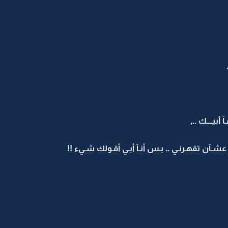
بيــــك ..,
عشـآن تقهـرنـي .. بـس أنـآ أبـي أقـولك شـيء !!