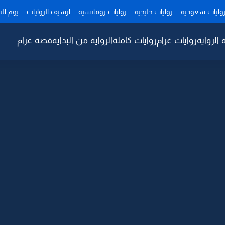
وايات سعودية
روايات خليجيه
روايات رومانسية
ارشيف الروايات
يوم ال
 الرواية
روايات غرام
روايات كاملة
الرواية من البداية
قصة غرام