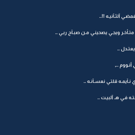
ـي آلثـآنيـه !!..
تـأخـر ويجـي يصحينـي مـن صبـآح ربـي ..
عتـدل ..
أنـووم ..,
نـآيمـه قلتـي نعسـآنـه ..
ـه فـي هـ آلبيـت ..