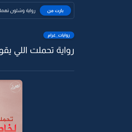
بارت من
رواية وشلون تهملني
روايات_غرام
رواية تحملت اللي يقو