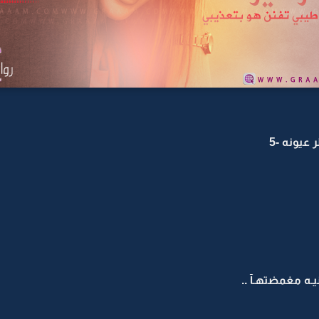
عيونه -5
يـه مغمضتهـآ ..