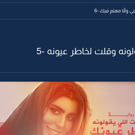
 وأنا مهتم فيك -6
لونه وقلت لخاطر عيونه -5