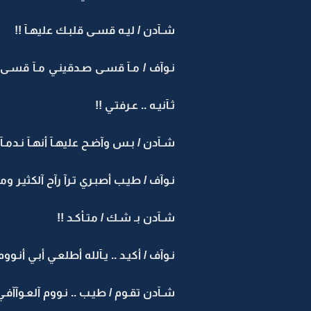
شـآدن / ليـه قسـى قلبـك عليهـآ !!
نـوآف / مـآ قسـى صـدقينـي مـآ قسـى !! ب
ثـآنيـه .. عـرفتـي !!
شـآدن / بـس وآضـح عليهـآ أنهـآ نـدمـآن
نـوآف / طيـب أصبـري تـرآ رآح آلكثيـر ومـآ
شـآدن بـ شـك / متـأكـد !!
نـوآف / أكيـد .. يـآلله أطلعـي أبـي أنـووم 
شـآدن تقـوم / طيـب .. نـووم آلعـوآآفـي 