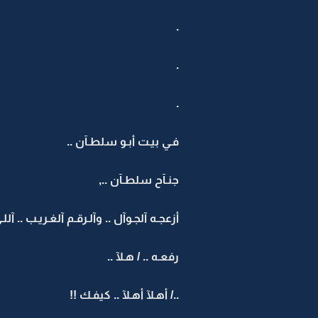
.
.
.
فـي بيـت أبـو سلطـآن ..
جنـآح سلطـآن ..,
أزعجـه آلجـوآل .. وآلـرقـم آلغـريـب .. آلل
رفعـه .. / هـلآ ..
../ أهـلآ أهـلآ .. كيفـك !!