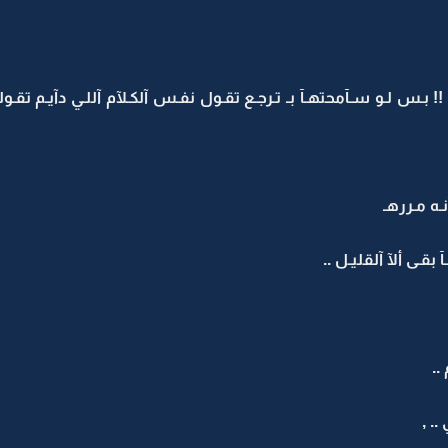
ـس لـو سـآمحتهـآ بـ تـرجـع تقـول نفـس آلكـلآم آللـي دآيـم تقـولـه ..
ـه مـررهـ
 بقـى ألآ آلقليـل ..
..
.. ,