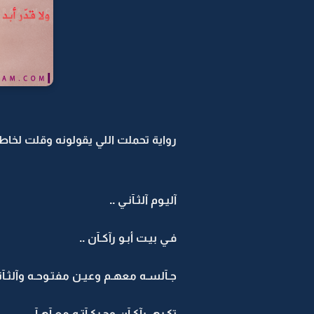
رواية تحملت اللي يقولونه وقلت لخاطر 
آليـوم آلثـآنـي ..
فـي بيـت أبـو رآكـآن ..
جـآلسـه معهـم وعيـن مفتـوحـه وآلثـآن
تكـرهـ رآكـآن وحـركـآتـه معـآهـآ ..