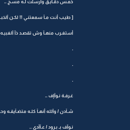
خمـس دقـآيـق وأرسلت لـه مسـج ..
[ طيـب أنـت مـآ سمعتنـي !! لكـن آلخبـر 
أستغـرب منهـآ وش تقصـد ذآ آلغبيـه ..
.
.
.
غـرفـة نـوآإف ..
شـآدن / وآلله أنهـآ كلـه متضـآيقـه وحـز
نـوآف بـ بـرود / عـآآدي ..