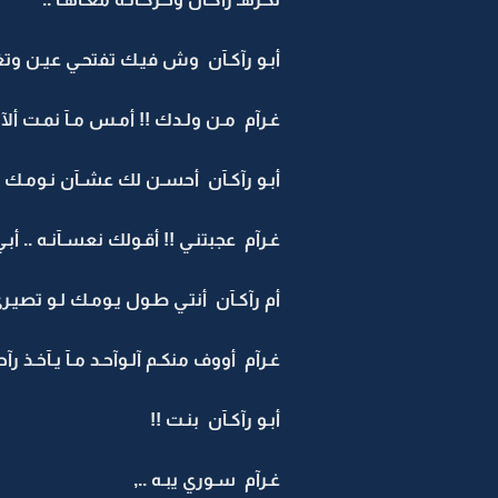
أبـو رآكـآن وش فيـك تفتحـي عيـن وتغمض
غـرآم مـن ولـدك !! أمـس مـآ نمـت ألآ م
أبـو رآكـآن أحسـن لك عشـآن نـومـك ي
غـرآم عجبتنـي !! أقـولك نعسـآنـه .. أبـي 
أم رآكـآن أنتـي طـول يـومـك لـو تصيـري 
غـرآم أووف منكـم آلـوآحـد مـآ يـآخـذ رآحت
أبـو رآكـآن بنـت !!
غـرآم سـوري يبـه ..,