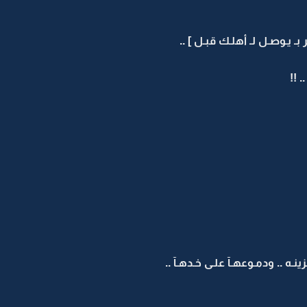
بـ يـوصـل لـ أهلـك قبـل ] ..
 !!
ينـه .. ودمـوعهـآ علـى خـدهـآ ..