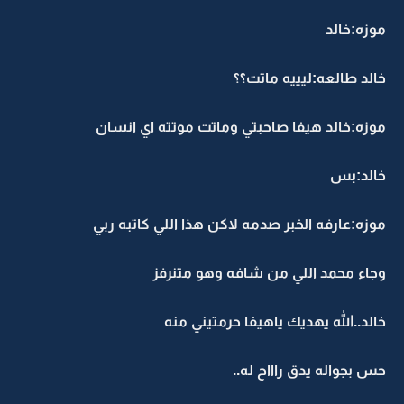
موزه:خالد
خالد طالعه:ليييه ماتت؟؟
موزه:خالد هيفا صاحبتي وماتت موتته اي انسان
خالد:بس
موزه:عارفه الخبر صدمه لاكن هذا اللي كاتبه ربي
وجاء محمد اللي من شافه وهو متنرفز
خالد..الله يهديك ياهيفا حرمتيني منه
حس بجواله يدق راااح له..