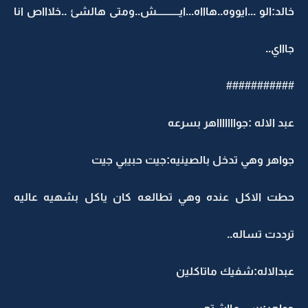
خالد:الو ...ايووه..هاااه...ايـــــــــــش..ومتى هالشئ ..خلاااص انا
جاااي..
###########
عبد الاله :جواااااااهر بسرعه
جواهر وهي تدخل بالصينيه:جيت حبيبي جيت
حطت الاكل عنده وهي تطالعه كان ياكل بشهيه عاليه
ترددت تساله..
عبدالاله:شفيك ماتاكلين