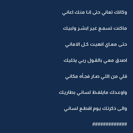
وكانك تعاني حتى انـا منـك اعانـي
ماكنت تسمـع غيـر ابشـر ولبيـك
حتـى معـاي انهيـت كـل الامانـي
اصدق معـي بالقـول ربـي يخليـك
قلي من اللـي صـار فجـأه مكانـي
واوعـدك مايلفـظ لسانـي بطاريـك
والـى ذكرتـك يـوم اقطـع لسانـي
#############