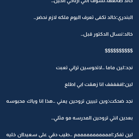
خالد طالعها:نشوف انتي ارتاحي الحين..
البندري:خالد تكفى تعرف اليوم ملكه لازم نحضر..
خالد:نسال الدكتور قبل..
$$$$$$$$$$
نجد:لين ماما ..لاتحوسين تراني تعبت
لين:اففففف انا زهقت ابي اطلع
نجد ضحكت:وين تبيين تروحين يعني ..هذا انا وياك محبوسه
بعدين انتي تروحين المدرسه مو مثلي..
لين تفكر:امممممممممممم ..طيب دقي على سعيداان خليه