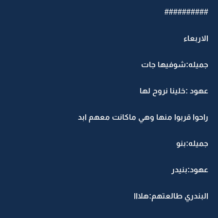
##########
الاربعاء
جميله:شوفيها جات
عهود :خلينا نروح لها
راحوا قربوا منها وهي ماكانت معهم ابد
جميله:بنو
عهود:بنيدر
البندري طالعتهم:هلااا