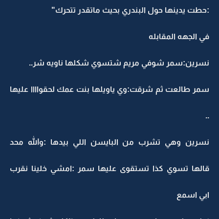
:حطت يدينها حول البندري بحيث ماتقدر تتحرك"
في الجهه المقابله
نسرين:سمر شوفي مريم شتسوي شكلها ناويه شر..
سمر طالعت ثم شرقت:وي ياويلها بنت عمك لحقواااا عليها
..
نسرين وهي تشرب من البايسن اللي بيدها :والله محد
قالها تسوي كذا تستقوى عليها سمر :امشي خلينا نقرب
ابي اسمع