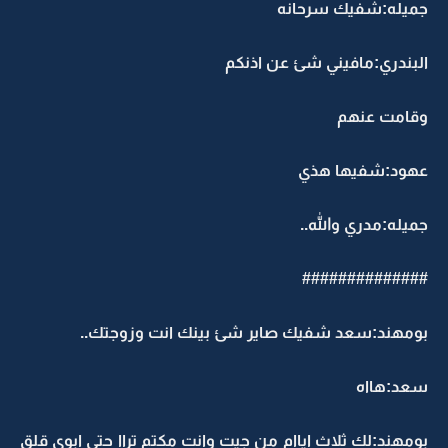
جميله:شفيك سرحانه
البندري:مافيني شئ عن اذنكم
وقامت عنهم
عهود:شفيها هذي
جميله:مدري والله..
##############
بومهند:سعد شفيك صاير شئ بينك انت وزوجتك..
سعد:هااه
بومهند:لك ثلاث اياام من جيت وانت مكتم تراا حتى ابوي قلق