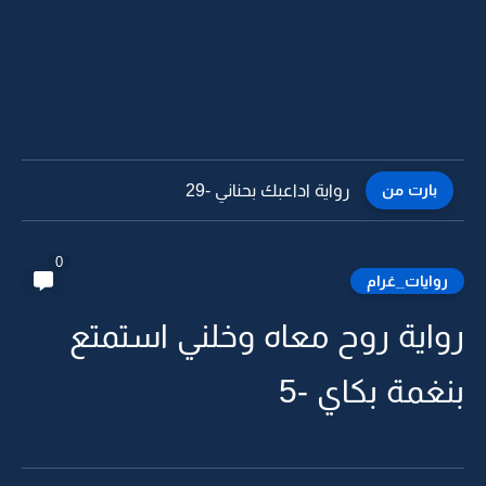
بارت من
رواية اداعبك بحناني -28
0
روايات_غرام
رواية روح معاه وخلني استمتع
بنغمة بكاي -5