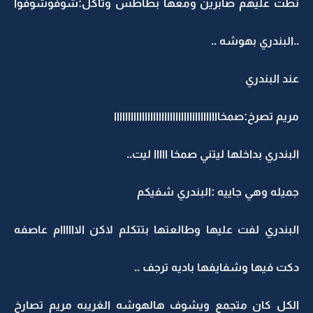
نطت عليهم صابرين ومعها بطاطس وتاكل:شوفوشوفوا
..البندري بهوشه ..
عند البندري
مريم تصرخ:صمخاااااااااااااااااااااااااااااااااااااا
البندري بداخلها ليتني صمخا ااااا ليت..
جميله وهي جاييه :البندري شفيكم
البندري لفت عليها وطالعتها بتتكلم لاكن الاااااام عاصفه
دكت فيها وشفايفها باديه ترجف ..
الكل كان متجمع ويشوف هالهوشه الغريبه مريم تصارخ