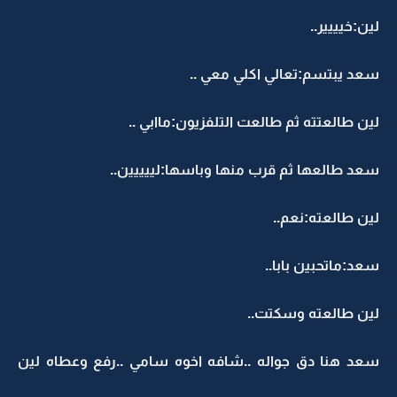
لين:خيييير..
سعد يبتسم:تعالي اكلي معي ..
لين طالعتته ثم طالعت التلفزيون:ماابي ..
سعد طالعها ثم قرب منها وباسها:لييييين..
لين طالعته:نعم..
سعد:ماتحبين بابا..
لين طالعته وسكتت..
سعد هنا دق جواله ..شافه اخوه سامي ..رفع وعطاه لين