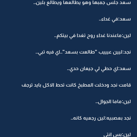
سعد جلس جمبها وهو يطالعها ويطالع بلين..
سعد:في غداء..
لين:ماعندنا غداء روح تغدا في بيتكم..
نجد:ليين عيييب "طالعت بسعد"..اي فيه تبي..
سعد:اي حطي لي جيعان حدي..
قامت نجد ودخلت المطبخ كانت تحط الاكل بايد ترجف
لين:ماما الجوال..
نجد بعصبيه:لين رجعيه كانه..
لين:بس انتي