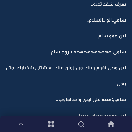
يعرف شقد تحبه..
سامي:الو ..السلام..
لين:عمو سام..
سامي:ههههههههههه ياروح سام..
لين وهي تقوم:وينك من زمان عنك وحشتني شخبارك..متى
بتجي..
سامي:ههه على ايدي واحد اجاوب..
لين:عمو سعيدان عندنا..
سامي:سعيدان.."اخفى ضحكته"..هذا بابا مو سعيدان..