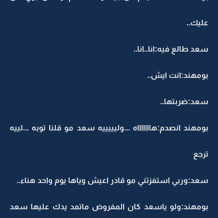
عليك..
سعد طالع فيه:انا..انا..
بومهند:انت ايش..
سعد:ضربتها..
بومهند انصدم:هاااااااه ...وليييييه سعد مو قلنا توبه ...لييه
ترجع
سعد:وربي استفزتني مو قادر اعيش وياها يوم واحد هناء..
بومهند:ولو ياسعد كان المفروض ماتمد يدك عليها سعد