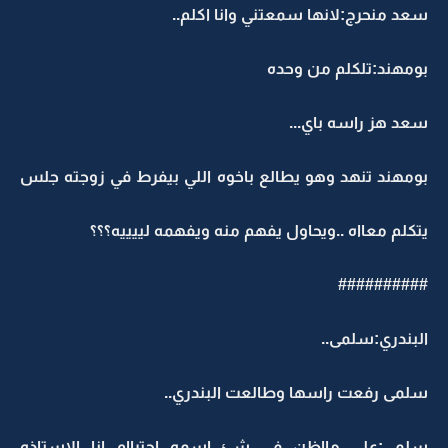
سعد منحرج:لانها سمعتني وانا اكلم..
بومهند:تلكلم من وحده
سعد هز راسه باي...
بومهند تنهد وهو يطالع باخوه اللي بيفرط في زوجته جلس
يتكلم معااه ..ويحاول يفهم منه ويفهمه لييييه؟؟؟
##########
البندري:سلمى..
سلمى رفعت راسها وطالعت البندري..
سلمى:على مااظن في شئ اسمه احتراام انا الاستاذه