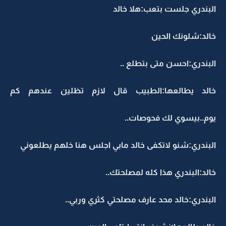
البندري جلست بتعب:هلا خالد
خالد:شلونك الحين
البندري:احسن متى بتطلع ..
خالد يطالعها:الطبيب قال لازم تظلين عندهم كم
يوم..بيسوي لك فحوصات..
البندري:شنو لاتكفى خالد مابي اجلس هنا خلهم يطلعوني
خالد:البندري هذا كله لمصلحتك..
البندري:خالد محد عارف مصلحتي كثري وربي..