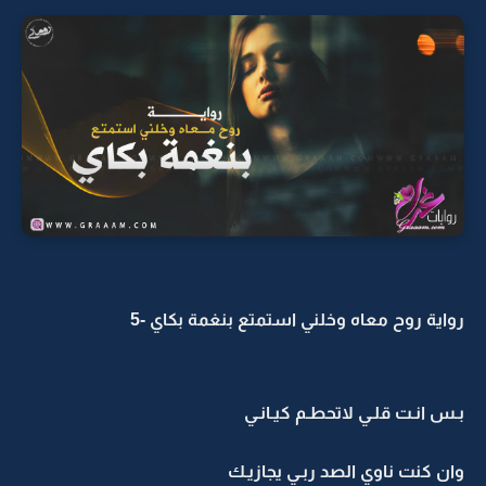
رواية روح معاه وخلني استمتع بنغمة بكاي -5
بـس انـت قلـي لاتحطـم كيـانـي
وان كنت ناوي الصد ربـي يجازيـك