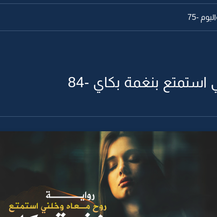
وم -75
استمتع بنغمة بكاي -84