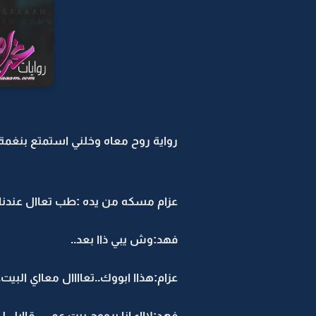
رواية روح معاه وخلني استمتع بنغمة بك
عزام مسكه من يده :طب تعاال عندنا البي
فهد:وش يبي ذاا بعد..
عزام:هذاا ابووك..تعاااال معااي البيت.
فهد:لاااء انا برووح بيت عمي ..قاايل ل