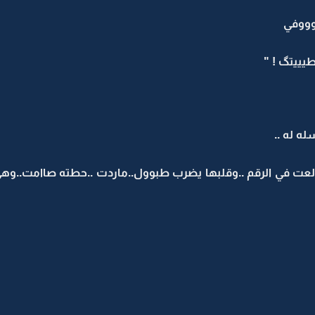
وووفي
طيييتگ ! "
ه له ..
..طالعت في الرقم ..وقلبها يضرب طبوول..ماردت ..حطته صاامت..وه