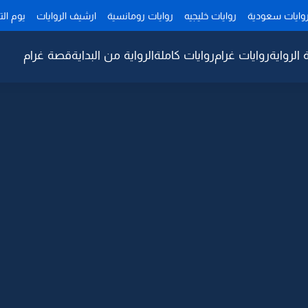
وايات سعودية
روايات خليجيه
روايات رومانسية
ارشيف الروايات
يوم ال
 الرواية
روايات غرام
روايات كاملة
الرواية من البداية
قصة غرام