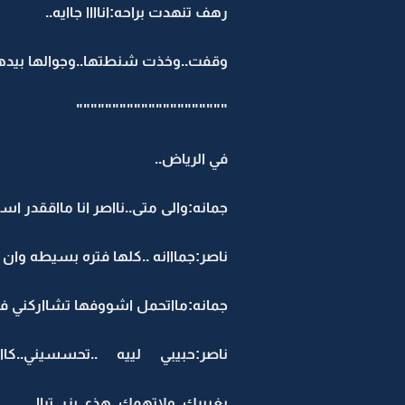
رهف تنهدت براحه:اناااا جاايه..
وقفت..وخذت شنطتها..وجوالها بيدها .
"""""""""""""""""""""
في الرياض..
جمانه:والى متى..نااصر انا مااققدر است
ناصر:جمااانه ..كلها فتره بسيطه وان
جمانه:مااتحمل اشووفها تشااركني في
ناصر:حبيبي لييه ..تحسسيني..كاان
بغييرك..ولاتهمك..هذي بزر..تراا..