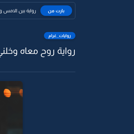
بارت من
رواية بين الامس والي
روايات_غرام
رواية روح معاه وخلني 