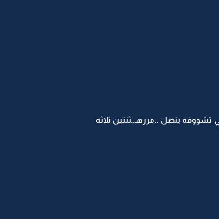
ي تشووفه يتصل ..مررهـ..ثنتين ثلاثه