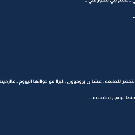
.
ضر للطلعه ..عشاان يروحوون ..لبراا مو خوااتها اليووم ..عاازمينه
حتها ..وهي مبتسمه ..