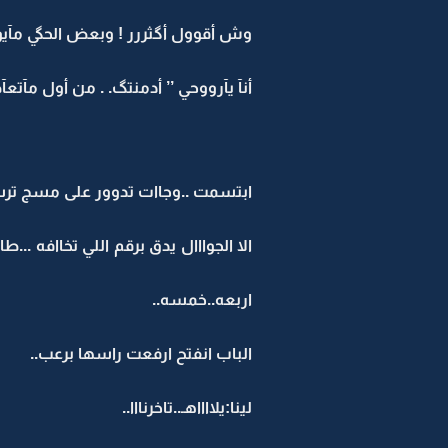
وش أقوول أگثررر ! وبعض الحگي مآي
أنآ يآرووحي ’’ أدمنتگ. . من أول مآتعآ
ابتسمت ..وجاات تدوور على مسج ترسل
الا الجوااال يدق برقم اللي تخاافه .
اربعه..خمسه..
الباب انفتح ارفعت راسها برعب..
لينا:يلااااهـ..تاخرنااا..