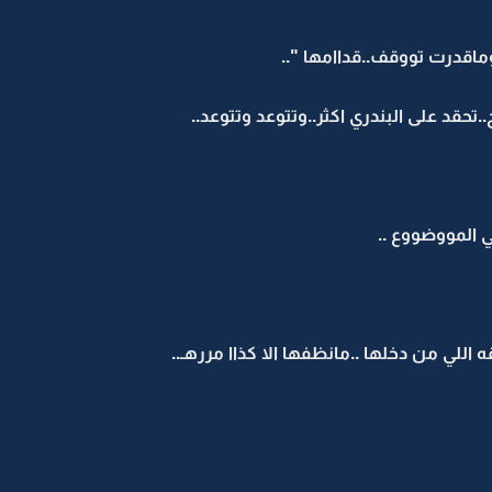
ماقدرت تووقف..قداامها "..
حقد على البندري اكثر..وتتوعد وتتوعد..
 المووضووع ..
لي من دخلها ..مانظفها الا كذاا مررهـ..