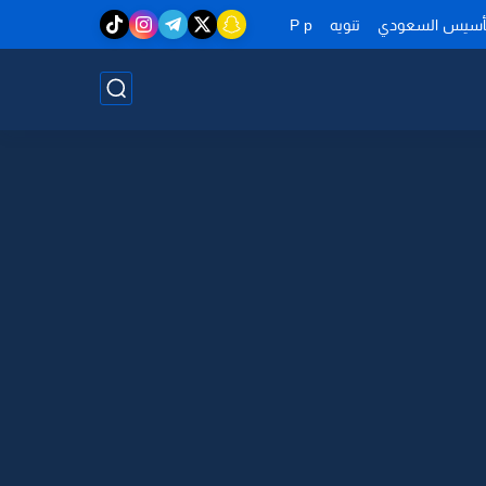
تأسيس السعودي
تنويه
P p