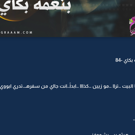
اي -84
ت ..تراا ..مو زيين ..كذااا ..ابداً..انت جااي من سفرهـ..تدري ابووي 
.
ي ..هيثم يبي يشووفني ..