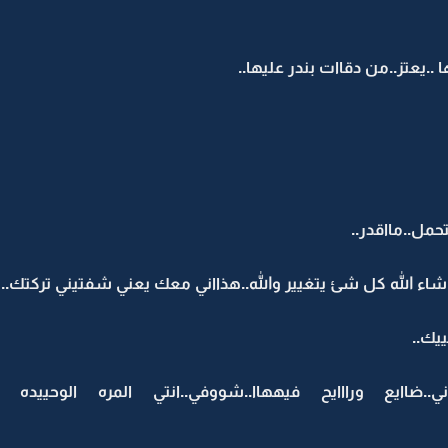
.يعتز..من دقاات بندر عليها..
حمل..مااقدر..
 شاء الله كل شئ يتغيير والله..هذااني معك يعني شفتيني تركتك..
يك..
ي..ضاايع ورااايح فيههاا..شووفي..انتي المره الوحييده ا