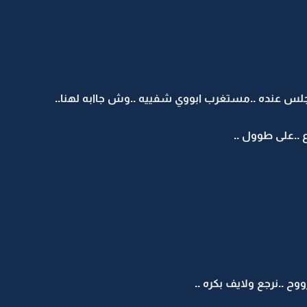
 جلس عنده ..مستغرب ابووي شفييه ..وش جاابه لهنا..
 ..على طوول ..
ووح ..نرجع ولايف بكره ..