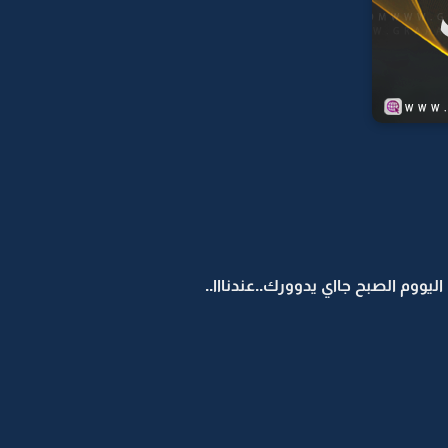
اليووم الصبح جااي يدوورك..عندنااا..