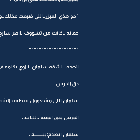
"مو هذي المبزر..اللي ضيعت عقلك..و
جمانه ..كانت من تشووف نااصر سارح..ت
""""""""""""""""""""
اتجهه ..لشقه سلمان..نااوي يكلمه في
دق الجرس..
سلمان اللي مشغوول بتنظيف الشقه ال
الجرس يدق اتجهه ..للباب..
سلمان انصدم:يبـــــــــه..