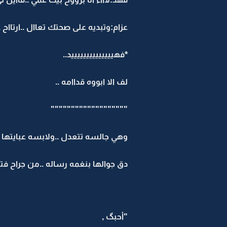
عزام:وتبديه على صحتك تعاال ..ارتااح .
*فهييييييييييييييد..
لف الا ابووه قداامه ..
"""""""""""""""""""
وهي جالسه تتعدل ..ولابسه عبايتها تتح
دق جوالها بنغمه رساله ..من جراح فت
"أحبگ ,