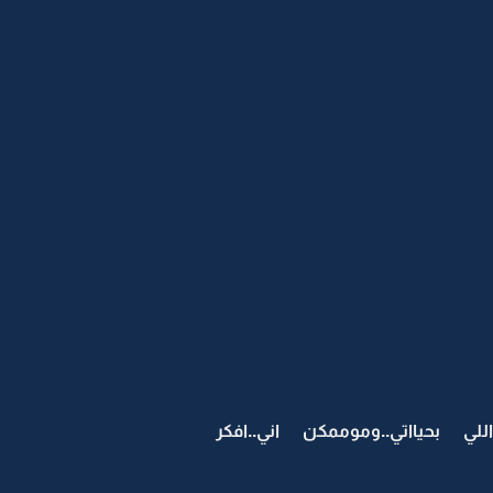
للي بحيااتي..وموممكن اني..افكر