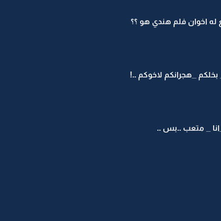
خلكم _هجرانكم لاخوكم ..!
نا _ متعب ..بس ..