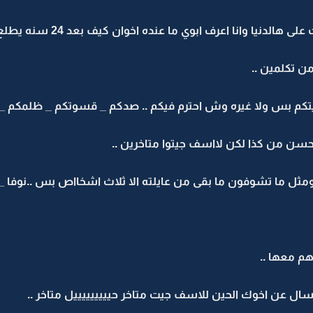
 اعرف ابوي ما عنده اخوان كيف بعد 24 سنه يطلع له اخوان فلم هندي هو ؟؟
ن تكلمين ..
تكم بس ولا غيره وش احترم فيكم .. صدكم _ قسوتكم _ ظلمكم _ ب
حسن من كذا لكن لااسف جيتوا متاخرين ..
مثل ما تشوفون ما بقى من عايلته الا ثلاث اشخااص بس ..نوفا _ا
هم معها ..
ال عن اخوك الحين للاسف جيت متاخر حيييييييييل متاخر ..