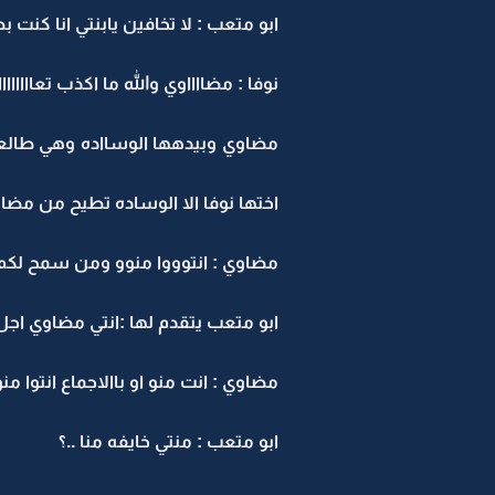
ابو متعب : لا تخافين يابنتي انا كنت
نوفا : مضااااوي والله ما اكذب تعاا
مضاوي وبيدهها الوسااده وهي طالعه من
اختها نوفا الا الوساده تطيح من مضاو
مضاوي : انتوووا منوو ومن سمح لكم
ابو متعب يتقدم لها :انتي مضاوي اجل
مضاوي : انت منو او باالاجماع انتوا منو
ابو متعب : منتي خايفه منا ..؟