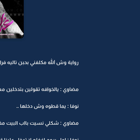
رواية وش الله مكلفني بحبن تاليه فراق
مضاوي : يالخوافه تقولين بتدخلين مع
نوفا : يما قطوه وش دخلها ..
مضاوي : شكلي نسيت بااب البيت مفت
نوفا : اجل بروح اغفله لا تدخل علينا 