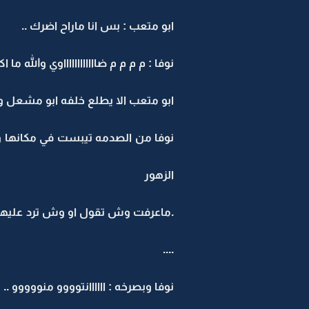
ابو متعب : بس انا ماراح اضرك ..
نوفا : م م م م ضااااااااااااوي والله ما ا
ابو متعب الا يطلع خلفه ابو مشعل واب
نوفا من الصدمه تيبست في مكانها وا
الزهور
.ماعرفت وش تقول او وش ترد عليهم ح
....
نوفا وبصرخه : اااااانتوووو منووووو ..