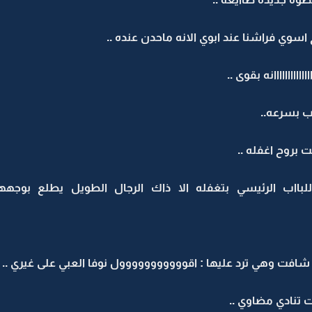
سوي فراشنا عند ابوي الانه ماحدن عنده ..
اااااااااانه بقوى ..
ب بسرعه..
 بروح اغفله ..
 الرئيسي بتغفله الا ذاك الرجال الطويل يطلع بوجههاا .الا 
افت وهي ترد عليها : اقووووووووووول نوفا العبي على غيري ..
تنادي مضاوي ..