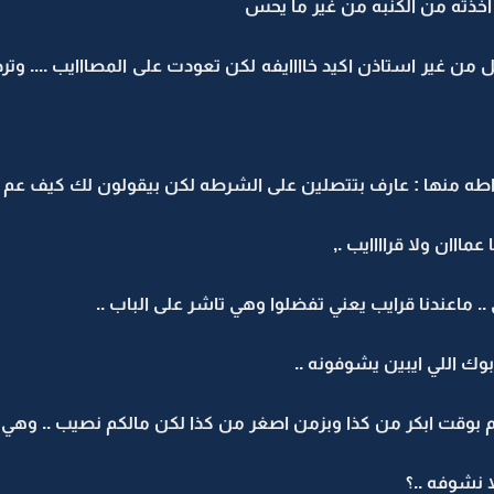
خذته من الكنبه من غير ما يحس
ن غير استاذن اكيد خاااايفه لكن تعودت على المصااايب .... وت
اطه منها : عارف بتتصلين على الشرطه لكن بيقولون لك كيف عم يت
مااان ولا قراااايب .,
 ماعندنا قرايب يعني تفضلوا وهي تاشر على الباب ..
ك اللي ايبين يشوفونه ..
وقت ابكر من كذا وبزمن اصغر من كذا لكن مالكم نصيب .. وهي تفت
ا نشوفه ..؟