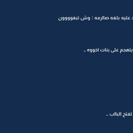
رد عليه بلغه صاارمه : وش تبغوووون
هجم على بنات اخووه ..
ح البااب ..