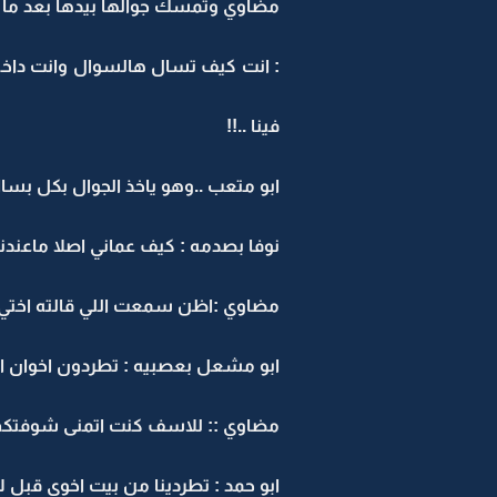
مضاوي وتمسك جوالها بيدها بعد ما ا
: انت كيف تسال هالسوال وانت داخل م
فينا ..!!
ابو متعب ..وهو ياخذ الجوال بكل بسا
نوفا بصدمه : كيف عماني اصلا ماعندنا ع
مضاوي :اظن سمعت اللي قالته اختي ..
ابو مشعل بعصبيه : تطردون اخوان ابو
مضاوي :: للاسف كنت اتمنى شوفتكم ب
ابو حمد : تطردينا من بيت اخوي قبل ل