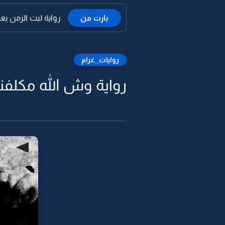
بارت من
رواية ليت الزمن يع
روايات_غرام
رواية وش الله مكلفني 