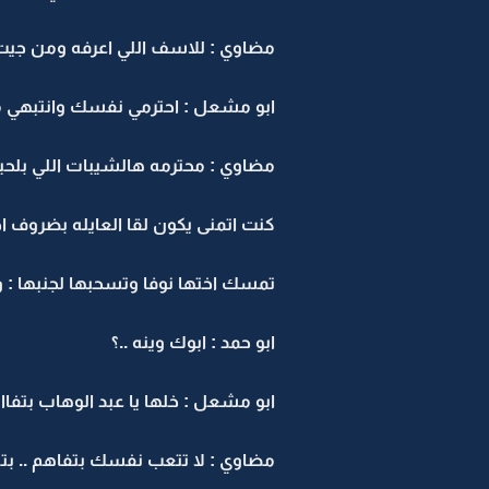
مضاوي : للاسف اللي اعرفه ومن جيت على هالدنيا وانا
ابو مشعل : احترمي نفسك وانتبهي م
مضاوي : محترمه هالشيبات اللي بلحي
كنت اتمنى يكون لقا العايله بضروف ا
تمسك اختها نوفا وتسحبها لجنبها : و
ابو حمد : ابوك وينه ..؟
ابو مشعل : خلها يا عبد الوهاب بتفاا
مضاوي : لا تتعب نفسك بتفاهم .. بتس