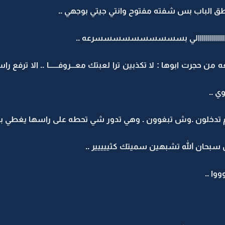
 بطق الباب بس شفته مفتوح وانتي جيتي بوجهي ..
ااااااااااااااااااالي بسسسسسسسسسسرعه ..
 حجرت ابوها : لا تكذبين ترا لعبتك معـــروفــــــا .. الا ترفع ر
ي ..
 تدخلون .وش تبغوون . وهي تدور شي تحطه على راسها يغطي بج
 سبحان الله تشبهين سميتك كثييييير ..
ووا ..