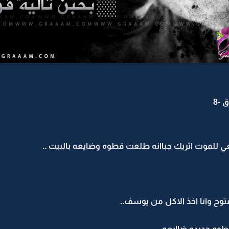
 -8
ي للموت اثريك جباانه طلعت قطوه وضايعه بالبيت ..
وح وانا اخذ الاكل من يوسف..
قطوه جديده ضاايعه ..