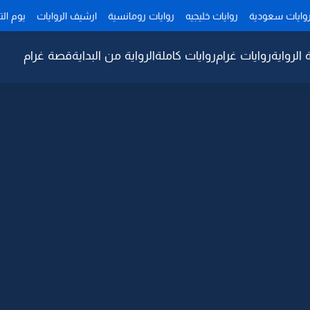
وايات سعودية
روايات خليجيه
روايات رومانسية
ارشيف الروايات
يوم ال
 الرواية
روايات غرام
روايات كاملة
الرواية من البداية
قصة غرام