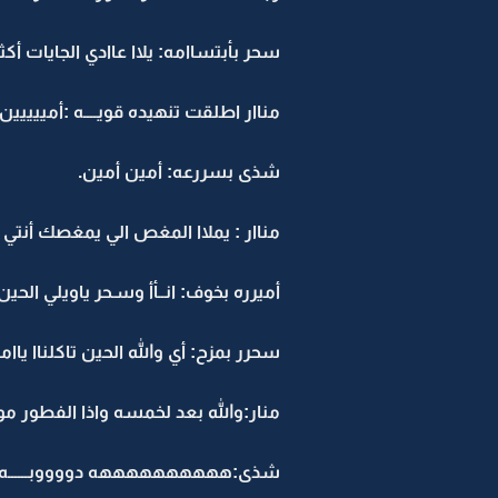
سحر بأبتساامه: يلاا عاادي الجايات أك
مناار اطلقت تنهيده قويــــه :أمييييين
شذى بسررعه: أمين أمين.
مناار : يملاا المغص الي يمغصك أنتي
أميرره بخوف: انــأأ وسـحر ياويلي الحين
سحرر بمزح: أي والله الحين تاكلناا ياامااا
منار:والله بعد لخمسه واذا الفطور م
شذى:ههههههههههه دووووبــــــه 