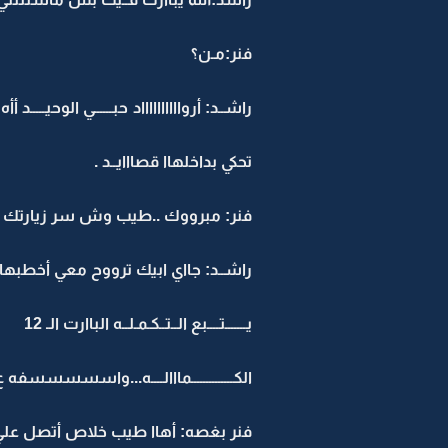
فنر:مـن؟
راشــد: أروااااااااااد حبــــــي الوحيـ
تحكي بداخلهاا قصااايــد .
فنر: مبرووك ..طيب وش سر زيارتك
راشــد: جااي ابيك ترووح معي أخطبهاا
يـــــــتــــبع الــتــكـمـلــه الباارت الـ 12
الكــــــــــــــمااالــــه...واسسسسسفه ع
فنر بغصه: أهاا طيب خلاص أتصل علي