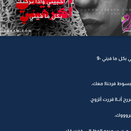
 بكل ما فيني -9
بسوط فرحناا معك.
رح أنــاا قررت أتزوج.
بروووك.
 مــن سعيده الحظ الـي خذت قلبي