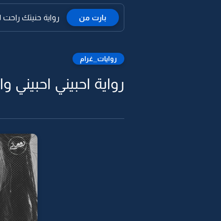
بارت من
رواية حنيتك راحت ل
روايات_غرام
رواية احبيني احبيني وا