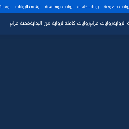
وايات سعودية
روايات خليجيه
روايات رومانسية
ارشيف الروايات
يوم ال
 الرواية
روايات غرام
روايات كاملة
الرواية من البداية
قصة غرام