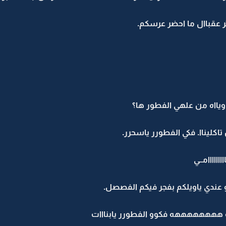
ثر عقباال ما احضر عرسكم.
 ويااه من علهي الفطور ها؟
 تاكليناا. فكي الفطورر ياسحرر.
اااااامــي
و عندي ياويلكم بفجر فيكم الفصصل.
ههههههههه فكوو الفطورر يابنااات