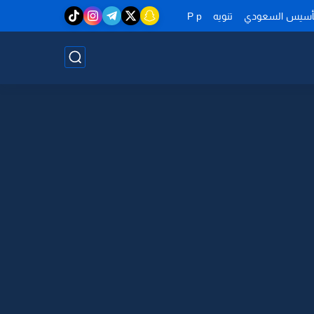
تأسيس السعودي
تنويه
P p