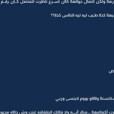
هاا ولكن اتصال جوالهاا كاان أســرع ناظرت للمتصل كــان رقــ
فيهاا كذاا طـيب ليه ليه النااس كذاا؟؟
ااض
انسناا واااااو يووم لاينسى وربـي
ماامهاا ...مناار:أيــــه ولا فااتك الطقاقه غنت وش جاااه محبووب