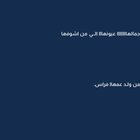
جمالهاااااااا عيونهااا الــي من اشوفها
 من ولـد عمهاا فراس.