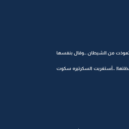
. تعوذت من الشيطان ..وقال بنفسها
 حافظتهاا ..أستغربت السكرتيره سكوت