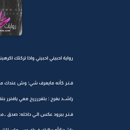
رواية احبيني احبيني واذا تركتك اكرهيني
فـنـر كأنه مايعرف شي: وش عندك م
راشــد بفرح : بتفررررح معي يافنرر بتفر
فـنـر ببرود عكس الـي داخله: صدق ..م
راشد:الله يباارك فــيك بس ماسئلتني