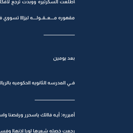
\طلعت السكرتيره ووبدت ترجع لأفكار
مقهوره مــــعــقــولــــه ليزااا تسووي 
ـــــــــــــــــــــــــــــــــــ
بعد يومين
فــي المدرسه الثانويه الحكوميه بالري
ـــــــــــــــــــــــــــــــــــــــــــــ
أميرره: أيـه فااتك ياسحرر ورقصنا واست
رجعت خصله شعرها لورا اذنهاا وفسرت أك