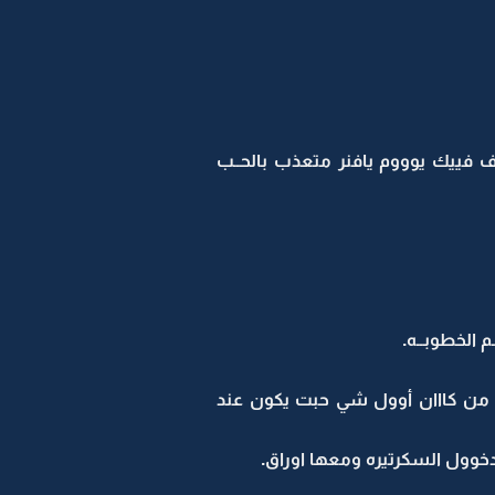
 فييك يوووم يافنر متعذب بالحــب
الخطوبــه.
ن من كااان أوول شي حبت يكون عند
خوول السكرتيره ومعها اوراق.