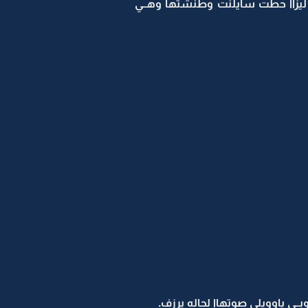
م ليزاا حطت سايلنت وطنشتها وهــي
ــي ياوويلي صوتهاا لحاله يرزف.