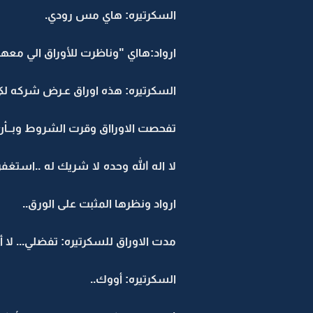
السكرتيره: هاي مس رودي.
ارواد:هااي "وناظرت للأوراق الي معه
السكرتيره: هذه اوراق عـرض شركه ل
تفحصت الاورااق وقرت الشروط وبــأن
لا اله الله وحده لا شريك له ..استغف
ارواد ونظرها المثبت على الورق..
مدت الاوراق للسكرتيره: تفضلي... لا أو
السكرتيره: أووك..