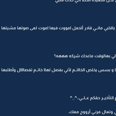
ــــد أأه ياقلبي مانــي قادر أتحمل امووت فيها اموت لعى صوتها مشيتها 
 لي بهالوقت ماعدك شركه هههه؟
 و بسس يخلص الخااتــم لأني بفصل لهاا خاتــم تفصاااال وأطلبها
 التأخيــر حقكم عــلــي..^_^
 وتعال مرنـي أرووح معك.