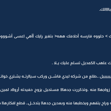
ااالك.
امك > حلووه فارسه أحلامك ههه< بتغير رايك أأهي اعسى أشوووف
لهب الكمديل تسلم عليك يــلا .
ل ..طلع من شركه ليدي فاشــن وركب سياارتــه يشتري خواتــم 
واجهاا منه .وتذكررت جدهااا مستحيل يزوج حفيدته أروااد لمي
راح يتفهم ويخطبها منه وبعدين جدهاا يتدخــل.. قطع افكارهاا د