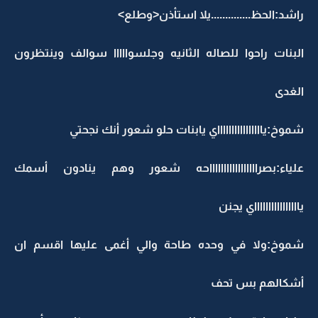
راشد:الحظ..............يلا استأذن<وطلع>
البنات راحوا للصاله الثانيه وجلسوااااا سوالف وينتظرون
الغدى
شموخ:يااااااااااااااااي يابنات حلو شعور أنك نجحتي
علياء:بصراااااااااااااااااحه شعور وهم ينادون أسمك
يااااااااااااااااي يجنن
شموخ:ولا في وحده طاحة والي أغمى عليها اقسم ان
أشكالهم بس تحف