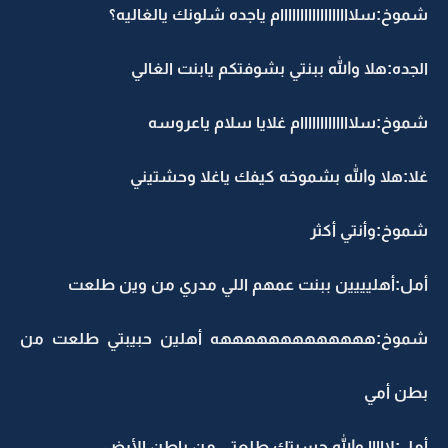
شموخ:سلاااااااااااااااااام ياجده شلونك يالغاليه؟
الجده:هلا والله ببنتي بشوفتكم يابنت الغالي
شموخ:سلااااااااااااام غلايا سلام ياعروسه
غلا:هلا والله بشموخه كيفك ياغلا وحشتيني
شموخ:وأنتي أكثر
أمل:أهليييين ببنت عمهم اللي مدري من وين طلعت
شموخ:هههههههههههههه أهلين حبيبتي طلعت من
بطن أمي
أمل:لااااا والله حسبتك طلعتي من باطن الأرض