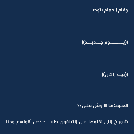
وقام الحمام يتوضا
((يـــــــــــــــوم جـــــديـــــد))
((بيت راكان))
العنود:هااااا وش قلتي؟؟
شموخ اللي تكلمها على التيلفون:طيب خلاص أقولهم وحنا