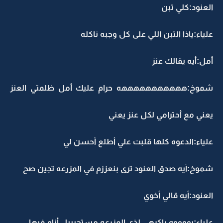
العنود:كلي تبن
علياء:ياذا التبن اللي على كل وجبه ناكله
أمل:أيه يقالك عنز
شموخ:هههههههههههه حرام عليك أمل ظلمتي العنز
يعني مع أحترامي لكل عنز يعني
علياء:الدعوه كلها قلبت علي أطلع أحسن لي
شموخ:أيه صدق العنود ترى بنعززم في المزرعه تجين صح
العنود:أيه قالي أخوي
علياء:يووووه ياكرهي لذي المزرعه مستحيييل أنام فيها