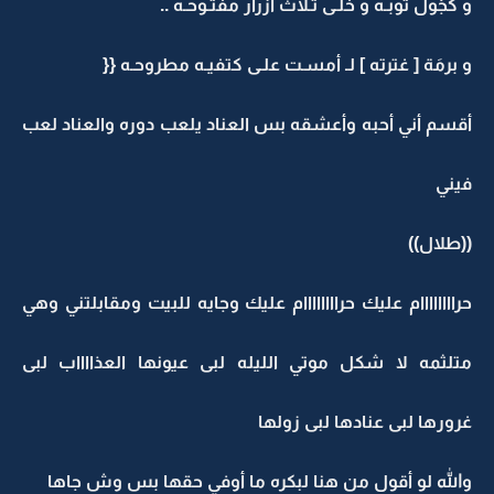
و كَجْوَل ثوبـه و خلـى ثـلاث أزرار مفتـوحـه ..
و برمَة [ غترته ] لـ أمسـت علـى كتفيـه مطروحـه {{
أقسم أني أحبه وأعشقه بس العناد يلعب دوره والعناد لعب
فيني
((طلال))
حراااااااام عليك حراااااااام عليك وجايه للبيت ومقابلتني وهي
متلثمه لا شكل موتي الليله لبى عيونها العذااااب لبى
غرورها لبى عنادها لبى زولها
والله لو أقول من هنا لبكره ما أوفي حقها بس وش جاها