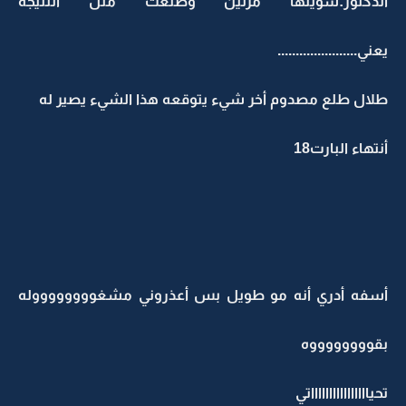
الدكتور:سويتها مرتين وطلعت مثل النتيجه
يعني......................
طلال طلع مصدوم أخر شيء يتوقعه هذا الشيء يصير له
أنتهاء البارت18
أسفه أدري أنه مو طويل بس أعذروني مشغووووووووله
بقووووووووه
تحيااااااااااااااااتي