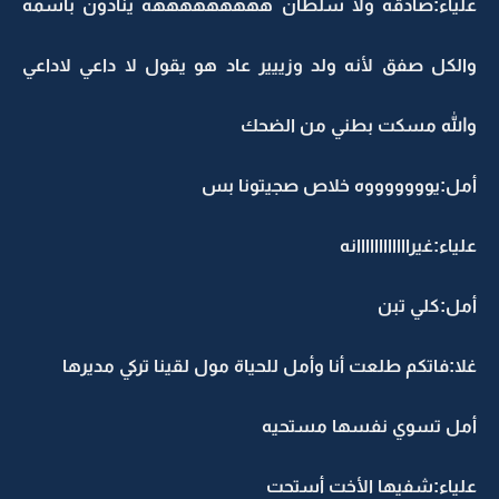
علياء:صادقه ولا سلطان هههههههههه ينادون بأسمه
والكل صفق لأنه ولد وزييير عاد هو يقول لا داعي لاداعي
والله مسكت بطني من الضحك
أمل:يوووووووه خلاص صجيتونا بس
علياء:غيراااااااااااانه
أمل:كلي تبن
غلا:فاتكم طلعت أنا وأمل للحياة مول لقينا تركي مديرها
أمل تسوي نفسها مستحيه
علياء:شفيها الأخت أستحت