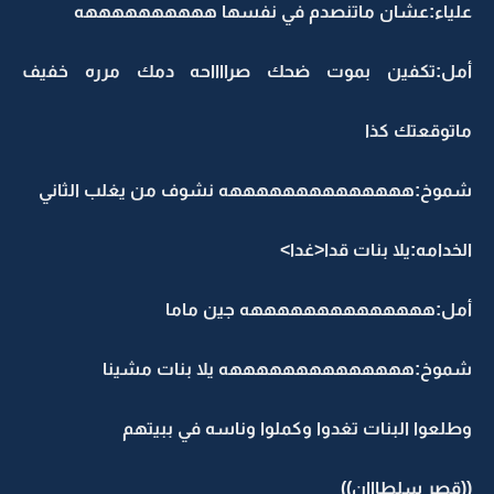
علياء:عشان ماتنصدم في نفسها ههههههههههه
أمل:تكفين بموت ضحك صرااااحه دمك مرره خفيف
ماتوقعتك كذا
شموخ:ههههههههههههههه نشوف من يغلب الثاني
الخدامه:يلا بنات قدا<غدا>
أمل:ههههههههههههههه جين ماما
شموخ:ههههههههههههههه يلا بنات مشينا
وطلعوا البنات تغدوا وكملوا وناسه في ببيتهم
((قصر سلطااان))