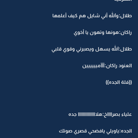
طلال:والله أني شايل هم كيف أعلمها
راكان:هونها وتهون يا أخوي
طلال:الله يسهل ويصبرني وقوي قلبي
العنود راكان:آآآميييييين
((فلة الجده))
علياء بصرااااخ:هلااااااااااااااا جده
الجده:ياويلي يافضحي قصري صوتك