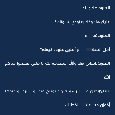
العنود:هلا والله
علياء:هلا وغلا بعنودي شلونك؟
العنود:تماااااام
أمل:السلااااااااااااام أهلين عنوده كيفك؟
العنود:ياحياتي هلا والله مشتاقه لك يا قلبي تفضلوا حياكم
الله
علياء:أتجنن على الرسميه ولا تميلح عند أمل ترى ماعندها
أخوان كبار عشان تخطبك