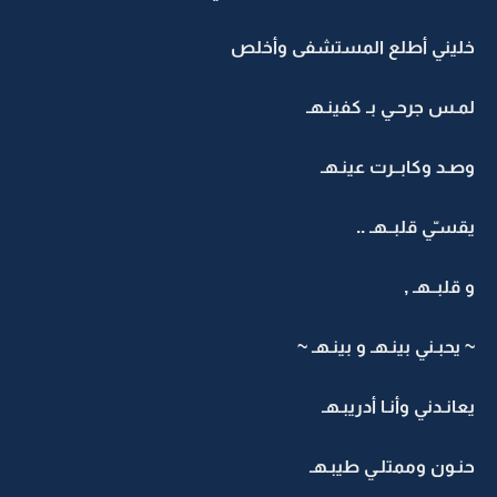
خليني أطلع المستشفى وأخلص
لمـس جرحـي بـ كفينـهـ
وصـد وكابــرت عينـهـ
يقسـّي قلبــهـ ..
و قلبــهـ ,
~ يحبـني بينـهـ و بينـهـ ~
يعانـدني وأنـا أدريبـهـ
حنـون وممتلـي طيبـهـ