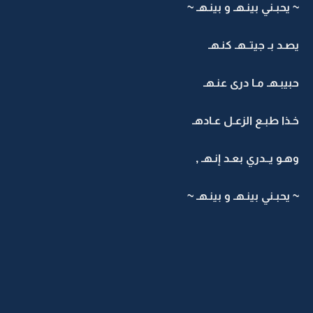
~ يحبـني بينـهـ و بينـهـ ~
يصـد بـ جيتــهـ كنـهـ
حبيبـهـ مـا درى عنـهـ
خـذا طبـع الزعـل عـادهـ
وهـو يــدري بعـد إنـهـ ,
~ يحبـني بينـهـ و بينـهـ ~