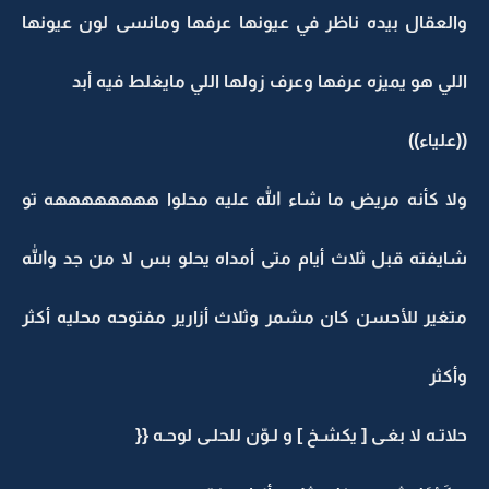
والعقال بيده ناظر في عيونها عرفها ومانسى لون عيونها
اللي هو يميزه عرفها وعرف زولها اللي مايغلط فيه أبد
((علياء))
ولا كأنه مريض ما شاء الله عليه محلوا ههههههههه تو
شايفته قبل ثلاث أيام متى أمداه يحلو بس لا من جد والله
متغير للأحسن كان مشمر وثلاث أزارير مفتوحه محليه أكثر
وأكثر
حلاتـه لا بغـى [ يكشـخ ] و لـوّن للحلـى لوحـه {{