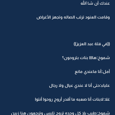
عندك أن شا الله
وقامت العنود ترتب الصاله وتجهز الأغراض
((في فلة عبد العزيز))
شموخ:هاااا بنات بتروحون؟
أمل:أنا ماعندي مانع
علياء:حتى أنا لا عندي عيال ولا رجال
غلا:لابنات أنا صعبه ما أقدر أروح روحوا أنتوا
شموخ:طيب يلا كل وحده تروح تلبس وترجعون هنا زيين