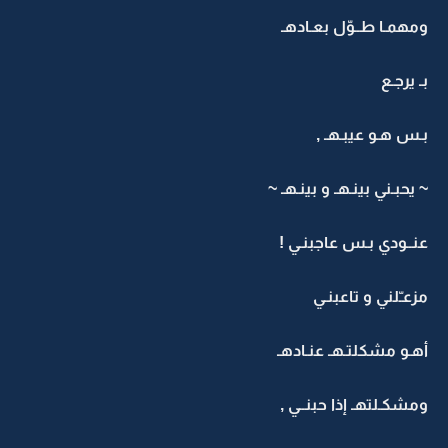
ومهمـا طــوّل بعـادهـ
بـ يرجـع
بـس هـو عيبـهـ ,
~ يحبـني بينـهـ و بينـهـ ~
عنــودي بـس عاجبنـي !
مزعـّلني و تاعبنـي
أهـو مشكلتـهـ عنـادهـ
ومشكـلتهـ إذا حبنــي ,