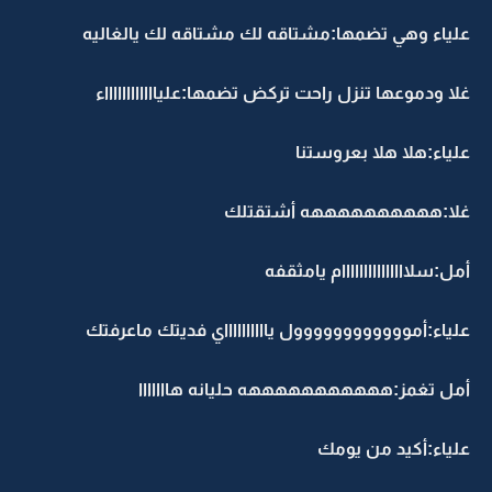
علياء وهي تضمها:مشتاقه لك مشتاقه لك يالغاليه
غلا ودموعها تنزل راحت تركض تضمها:عليااااااااااااء
علياء:هلا هلا بعروستنا
غلا:ههههههههههه أشتقتلك
أمل:سلااااااااااااااام يامثقفه
علياء:أموووووووووووول يااااااااااي فديتك ماعرفتك
أمل تغمز:هههههههههههه حليانه هااااااا
علياء:أكيد من يومك