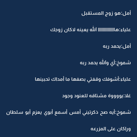
أمل:هو زوج المستقبل
علياء:هاااااااااااااا الله يعينه لاكان زوجك
أمل:يحمد ربه
شموخ:أي والله يحمد ربه
علياء:أشوفك وقفتي بصفها ما أمداك تحبينها
غلا:يووووة مشتاقه للعنود وجود
شموخ:أيه صح ذكرتيني أمس أسمع أبوي يعزم أبو سلطان
وراكان على المزرعه