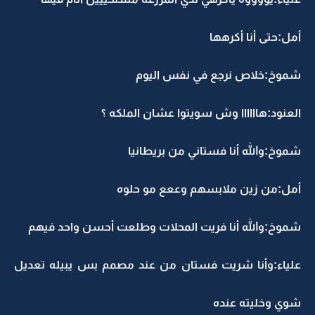
أمل:حتى أنا أكرهها
شموخ:خلاص نرجع في نفس اليوم
العنود:هاااااا وش سويتوا عشان الملكه ؟
شموخ:والله أنا فستاني من بريطانيا
أمل:من زين ملابسهم وععع مو حلوه
شموخ:والله أنا فريت المحلات وطلعت أحسن واحد فيهم
علياء:وأنا شريت فستان من عند مصمم بس يبيله تعديل
شوي وخليته عنده