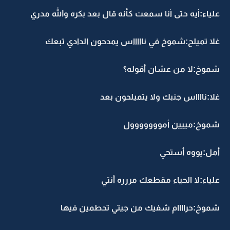
علياء:أيه حتى أنا سمعت كأنه قال بعد بكره والله مدري
غلا تميلح:شموخ في ناااااس يمدحون الدادي تبعك
شموخ:لا من عشان أقوله؟
غلا:نااااس جنبك ولا يتميلحون بعد
شموخ:مييين أمووووووول
أمل:يووه أستحي
علياء:لا الحياء مقطعك مررره أنتي
شموخ:حراااام شفيك من جيتي تحطمين فيها