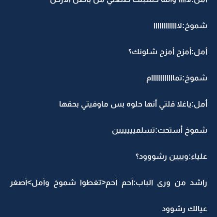
شموخ:لااااااااااااا
أمل:أمزح أمزح شلونك؟
شموخ:تماااااااااااام
أمل:ياغلا قلتي أنها حلوه بس ماوفيتي بحقها
شموخ أستحت:تسلميييييين
علياء:وييين رشووود؟
راشد من ورى الباب:أحم أحم<تغطوا شموخ وأمل>أصغر
عيالك رشوود