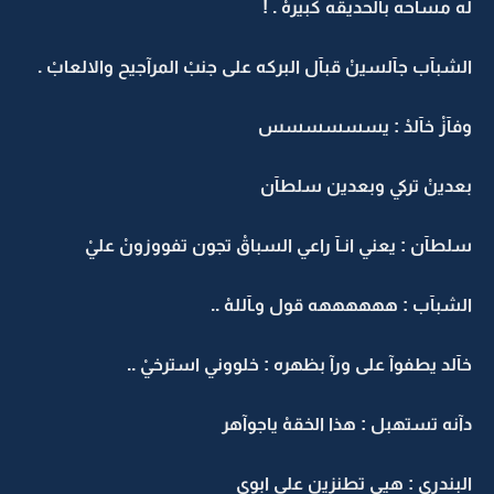
له مساحه بالحديقه كبيرهْ . !
الشبآب جآلسينْ قبآل البركه على جنبْ المرآجيح والالعابْ .
وفآزْ خآلدْ : يسسسسسس
بعدينْ تركي وبعدين سلطآن
سلطآن : يعني انـآ راعي السباقْ تجون تفووزونْ عليْ
الشبآب : ههههههه قول وـآللهْ ..
خآلد يطفوآ على ورآ بظهره : خلووني استرخيْ ..
دآنه تستهبل : هذا الخقهْ ياجوآهر
البندري : هيي تطنزين على ابوي