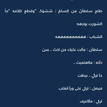
طلع سلطآنْ من السلمْ : ششوكـ "وقطع كلآمه "جآ
الشورت بوجهه
الشباب : ههههههههههه
سلطآن : مآلت عليك من اختّ .. بسْ
دآنه : مااهتميتْ ..
جآ تركيْ .. بيطبْ
فيصل : تركي على ورآ انقلب
تركيِ : مآااعرف