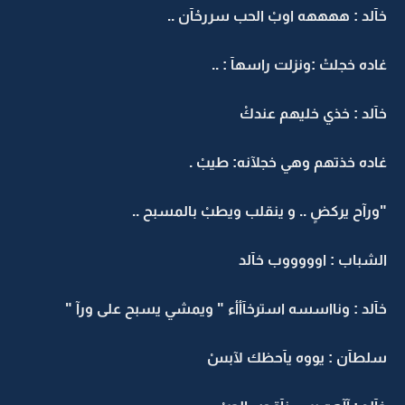
خآلد : ههههه اوبْ الحب سررحْآن ..
غاده خجلتْ :ونزلت راسهآ : ..
خآلد : خذي خليهم عندكْ
غاده خذتهم وهي خجلآنه: طيبْ .
"ورآح يركضٍ .. و ينقلب ويطبْ بالمسبح ..
الشباب : اوووووب خآلد
خآلد : ونااسسه استرخآأأء " ويمشي يسبح على ورآ "
سلطآن : يووه يآحظك لآبسْ