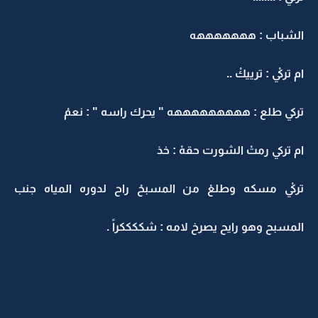
الشباب : هههههههه
ام تركيْ : ترييكْ ..
تركي طلع : هههههههههه " يحرك راسه " : نعمْ
ام تركي رمتْ الشورت حقهْ : خذ
تركيْ مسكه وطلعْ من المسبحْ راح لدوره المياه جنب
المسبح وهو رايح يصرخ لامه : شككككراً .