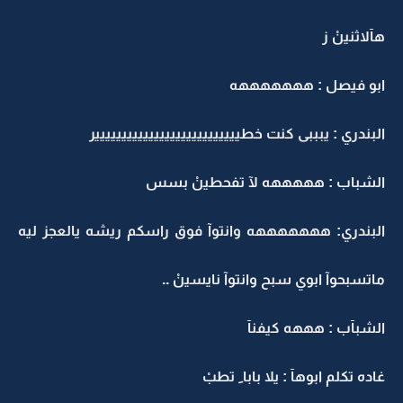
هآلاثنينْ ز
ابو فيصل : هههههههه
البندري : يبببى كنت خطييييييييييييييييييييييييييير
الشباب : هههههه لآ تفحطينْ بسس
البندري: هههههههه وانتوآ فوق راسكم ريشه يالعجز ليه
ماتسبحوآ ابوي سبح وانتوآ نايسينْ ..
الشبآب : هههه كيفنآ
غاده تكلم ابوهآ : يلا بابا ِ تطبْ