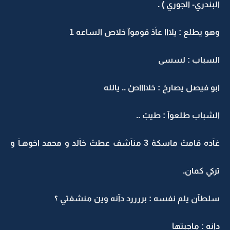
البندري- الجوري ) .
وهو يطلع : يلااا عأدْ قوموآ خلاص الساعه 1
السباب : لسسى
ابو فيصل يصارخ : خلااااصْ .. يالله
الشباب طلعوآ : طيبْ ..
غآده قامتْ ماسكهْ 3 منآشف عطتْ خآلد و محمد اخوهـآ و
تركي كمان.
سلطآن يلم نفسه : بررررد دآنه وين منشفتي ؟
دانه : ماجبتهآ