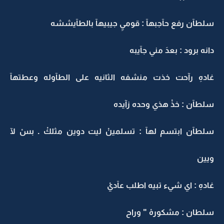
سلطآن رفع حآجبهآ : قوميِ جيبيهآ بالطآيششه
دانه برود : بعدَ مني جآيبه
غادهِ رآحت خذت منشفه الثانيه على الطآوله وعطتهآ
سلطآن : خذْ هذي وحده زآيده
سلطآن ابتسم لهآ : تسلمينْ ليت دوين مثلكْ . بسْ لآ
ويين
غادهِ : اي شيء تبيه اطلب عآديْ
سلطان : مشكورهْ " وراح