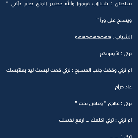
سلطآن : شباااب قوموآ والله خطيير المآي صاير دآفي "
ويسبح على ورآ "
الشباب : هههههههههه
تركي : لآ يفوتكم
ام تركي وقفتْ جنب المسبح : تركي قمت لبستْ ليه بملآبسك
عاد حرآم
تركي : عاادي " وغاص تحت "
ام تركي : تركي اكلمكْ ... ارفع نفسك
تركي : ........