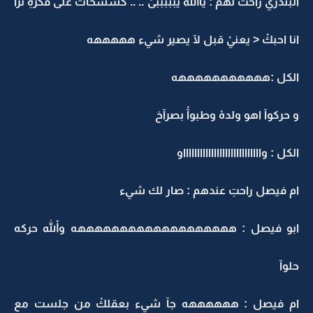
البندري راحتْ لهم : يااللهْ يبببببىْ .. .. كششخات على فكرهِ ترآ
انا احبكْ < يعنيْ قبل لآ يصير شيء هههههه
الكل :هههههههههههه
و حركوآ اهو ولدهْ وطبوآْ بصرآخ
الكل : وااااااااااااااااااااااااااااو
ام فيصل راحتِ عندهم : صار لك شيء
ابو فيصل : هههههههههههههههههههه واللهْ حركه
حلوآ
ام فيصل : ههههههه جآ شيء بعقلكْ من جلست مع