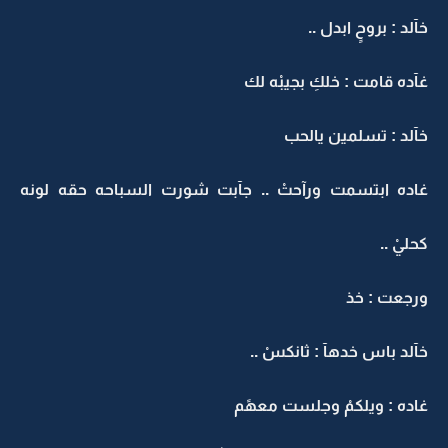
خآلد : بروحٍ ابدل ..
غآده قامت : خلكِ بجيبْه لك
خآلد : تسلمين يالحب
غاده ابتسمت ورآحتْ .. جآبت شورت السباحه حقه لونه
كحليْ ..
ورجعت : خذ
خآلد باس خدهآ : ثانكسْ ..
غاده : ويلكمْ وجلست معهًم