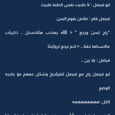
ابو فيصل : لآ طبيت نفس الطبهْ طبيتْ
فيصل قام : خلآصْ بقوم البسْ
"راح لبسْ ورجع " < آآآآه يعذذب هآلانسانْ .. ذكريآت
ماانسىاها خقهْ .. < احم نرجع لروآيتنآ
فيصْل : يلا يبىْ ..
ابو فيصلْ راح مع فيصلْ للمرآجيحْ وشكل عمهم موْ عاجبه
الوضع
الكل :ههههههههه