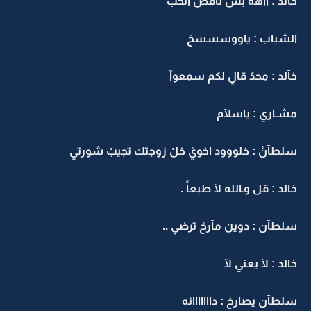
خآلد : آآهه بس نآقص الحبْ
الشباب : ياووسسسخ
خآلد : محدّ قالٍ لكم سمعوآ
مشـآري : ياسلآم
سلطآنْ : خلووود اخويْ خلْ زوجتك تجيبْ شورتي
خآلد : قل وـآلله لآ طبعاً .
سلطآن : دوين مآرحْ ترضىٍ ..
خآلد : لآ يعني لآ
سلطآن يصارخ : دااااااانه