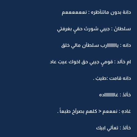
دانهْ بدون ماتنآظره : نععععععم
سلطانْ : جيبي شورتْ حقيٍ بغرفتي
دانه : ياااااااارب سلطآن مالي خلق
ام خآلد : قوميٍ جيبي حق اخوك عيبْ عاد
دانه قامت :طيبْ .
خآلدْ : غاااااااااده
غادهِ : نعععم < كلهم بصرآخ طبعاً .
خآلدْ : تعآلي ابيك