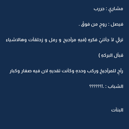
مشاريِ : جررب
فيصل : روحِ من فوقْ .
تركيْ لآ جآتنيْ فكرهِ (فيهِ مرآجيح و رمل و زحلقآت وهالاشياء
قبآل البركهِ )
رآحِ للمرآجيحْ وركب وحدهِ وكآنت تقديهِ لان فيه صغار وكبار
الشباب : .!؟؟؟؟؟؟
البنآت