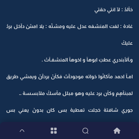
خآلدْ : لآ انتي حقتي
غادهْ : لفت المنشفه عدل عليه ومشتْه : يلا امشْ دآخل بردْ
عليكْ
وـآلأبندري عطتِ ابوهآ و اخوهآ المنشفـآتْ .
امـآ احمد مآكانْوا خواته موجودآتْ فكآنْ بردآنْ ويمشي طريق
لمبنآهٍم وكآن برد عليه وهو مبلل مآسكْ ملآبسسهْ ..
جوري شافتهْ خجلت تعطيهْ بس كان بدونْ يعني بس
شورت