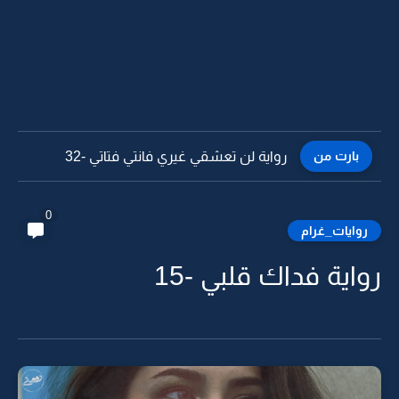
بارت من
رواية لن تعشقي غيري فانتي فتاتي -31
0
روايات_غرام
رواية فداك قلبي -15