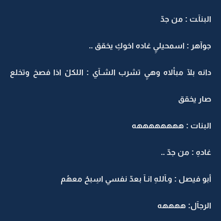
البنآـت : من جدّ
جوآهر : اسمحيليِ غاده اخوكِ يخقق ..
دانه بلآ مبألاه وهيِ تشرب الشـآي : اللكلْ اذا فصخ وتخلع
صار يخقق
البنات : ههههههههه
غادهِ : من جدّ ..
أبو فيصل : وـآللهِ انـآ بعدّ نفسي اسِبحْ معهُم
الرجآل: ههههه