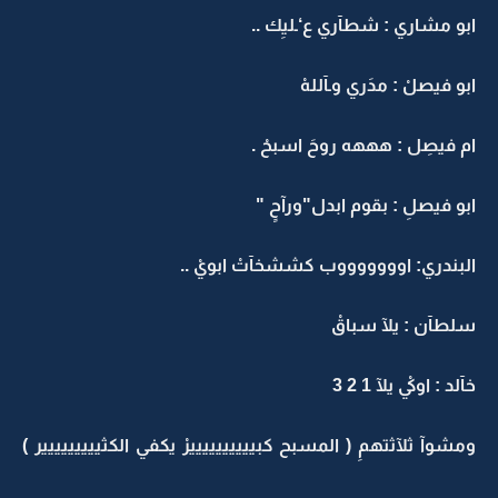
ابو مشاري : شطآري ع‘ـليِك ..
ابو فيصلْ : مدَري وـآللهْ
ام فيصِل : هههه روحَ اسبحْ .
ابو فيصلِ : بقوم ابدل"ورآحٍ "
البندري: اوووووووب كششخآتْ ابويْ ..
سلطآن : يلآ سباقْ
خآلد : اوكيْ يلآ 1 2 3
ومشوآ ثلآثتهمِ ( المسبح كبييييييييييرْ يكفي الكثييييييييير )