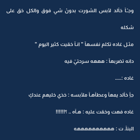
وجـًـآ خآلد لآبس الشورت بدونْ شي فوق والكل خق على
شكله
مثـل غاده تكلم نفسهآ " انـآ خقيت كثير اليوم "
دانه تضربهآ : هههه سرحتيْ فيه
غاده :.....
جآِ خآلد يمهآ وعطآهـآ ملآبسه : خذي خليهم عندكٍ
غاده فهت وخقت عليه : هـآه .. ؟!!!!!!
البنآـ ت : ههههههههههه