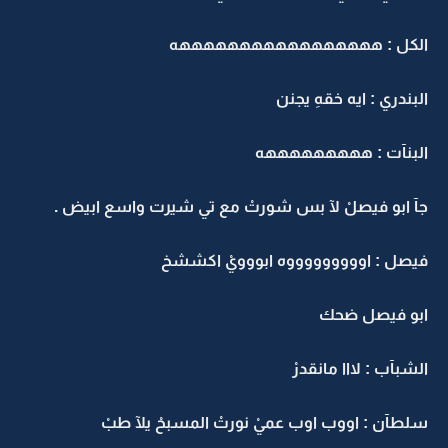
الكل : هههههههههههههههههه
البندري : ايه خقهِ يجنن
البنآت : هههههههههه
جآ ابو فيصلْ لآ بس شورتْ مع تي شيرت واسع ابيض .
فيصل : اوووووووووه ابووويْ اكششخ
ابو فيصل ضحك
الشبآب : لااا مانقدرْ
سلطآن : اووب اوب عميْ نورتْ المسبحْ يلآ طبْ