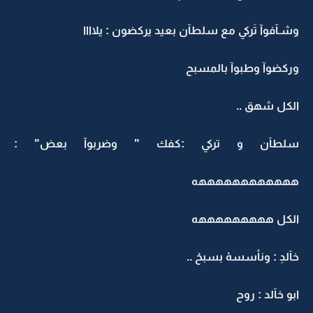
وشـآفوآ تَركي مع سلطآن بعيد يركضون : يلاااا
وركضوآ وطبوآ بالمسبح
الكل شهق ..
سلطآن و تركي :كفك " وضربوآ بعض" :
ههههههههههههه
الكل هههههههههه
خآلدِ : ونأسسهْ بسبحْ ..
ابو خآلد : روح