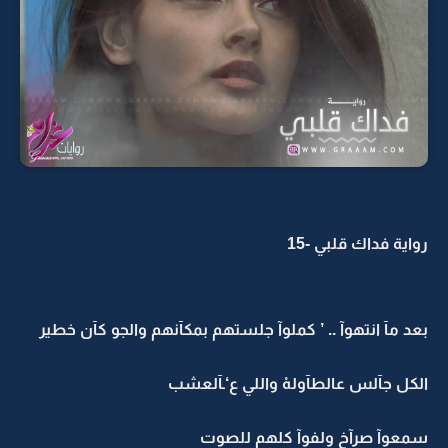
رواية فداك قلبي -15
بعد مآ انتهوآ .. ’ كملوآ جلستهم بمكآنهم والجو كآن خطير
الكل جآلس عالطآولهْ واللي ع‘ـآلعشب
سمعوآ صرآخ ولفوآ كلهم للصوت