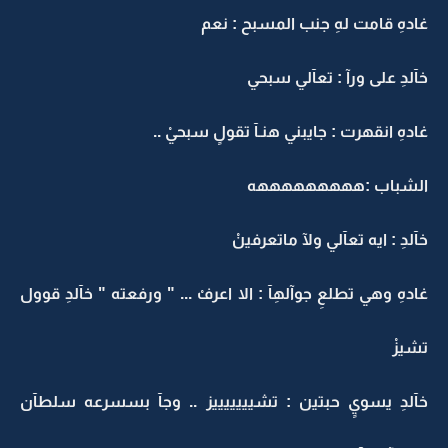
غادهِ قامت لهِ جنب المسبح : نعم
خآلدِ على ورآ : تعآلي سبحي
غادهِ انقهرت : جايبني هنـآ تقولٍ سبحيْ ..
الشباب :هههههههههه
خآلدِ : ايه تعآلي ولآ ماتعرفينْ
غادهِ وهي تطلعِ جوآلهِآ : الا اعرفْ ... " ورفعته " خآلدِ قوول
تشيزْ
خآلدِ يسويٍ حبتين : تشيييييييز .. وجآ بسسرعه سلطآن