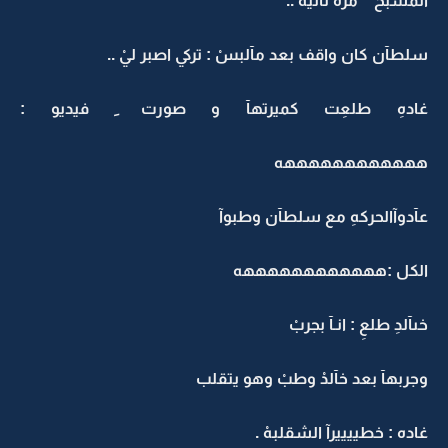
المسبح " مره ثانيهْ ..
سلطآن كان واقف بعد مآلبسْ : تركي اصبر ليْ ..
غادهِ طلعِت كميرتهآ و صورت ِ فيديو :
ههههههههههههه
عآدوآالحركهِ مع سلطآن وطبوآ
الكل :ههههههههههههه
خىآلدِ طلعِ : انـآ بجربْ
وجربهآ بعد خآلدْ وطبْ وهو يتقلب
غاده : خطييييرآ الشقلبهْ .