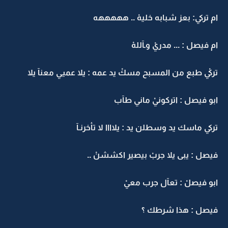
ام تركي: بعز شبابه خليهْ .. هههههه
ام فيصل : ... مدريْ وـآللهْ
تركيْ طبع من المسبح مسكْ يد عمه : يلا عميي معنآ يلا
ابو فيصل : اتركونيْ ماني طآب
تركي ماسك يد وسطلن يد : يلاااا لا تأخرنـآ
فيصل : يبى يلا جربْ بيصير اكششنْ ..
ابو فيصلْ : تعآل جرب معيْ
فيصل : هذا شرطك ؟