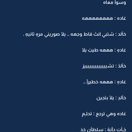
وسوآ معآه
غاده : ههههههههه
خآلد : شتبي انتْ قاط وجهه .. يلآ صوريني مرهِ ثانيهِ .
غادهِ : هههه طيبْ يلآ
خآلدْ : تشيييييييييييييز
غادهِ : هههه خطيرآ ..
خآلدِ : يلآ بتجين
غاده وهي ترجع : تحلـِم
جَـآت دآنهْ : سلطآن خذ