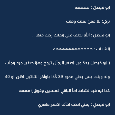
ابو فيصلْ : ههههه
تركي: يلا عميْ تقلبْ وطب
ابو فيصل : الله يخلف علي اتقلبْ رحت فيهآ ..
الشباب : ههههههههههههه
( ابو فيصلْ يعدّ من اصغر الرجآل تزوج وهوّ صغير مرهِ وجآب
ولد وبنت بس يعني عمرهِ 39 كّذا باوآخر الثلآثين اظن او 40
كذا ليه فيه نشاط امآ الباقي خمسين وفوق ) هههه
ابو فيصلِ : يعني اطبْ اخآف اكسر ظهري