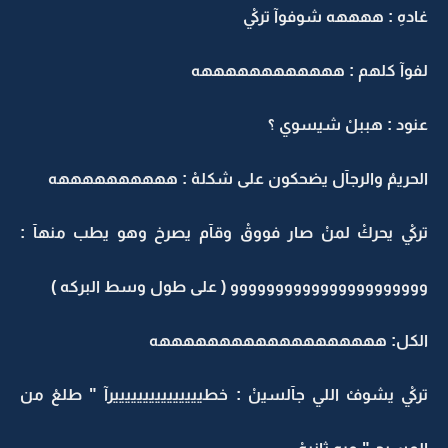
غادهِ : ههههه شوفوآ تركيْ
لفوآ كلهم : ههههههههههههه
عنود : هببلْ شيسوي ؟
الحريمْ والرجآل يضحكون على شكلهْ : ههههههههههه
تركيْ يحركْ لمنْ صار فووقْ وقآم يصرخ وهو يطب منهآ :
وووووووووووووووووووووو ( على طول وسط البركه )
الكل: هههههههههههههههههههه
تركيْ يشوفْ اللي جآلسينْ : خطيييييييييييييييرآ " طلعْ من