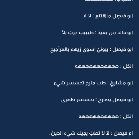
ابو فيصِل مااقتنع : لآ لآ
ابو خآلد من بعيدْ : طبببب جربْ يلآ
ابو فيصلِ : يبونيْ اسوي زيهم بالمرآجيح
الكل : هههههههههههه
ابو مشاريْ : طب مارح تخسسر شيء
ابو فيصل يصارخ : بخسسر ظهري
الكل : ههههههههههه
ام فيصلْ : لآ لآ تطبْ يجيك شيء الحينْ .