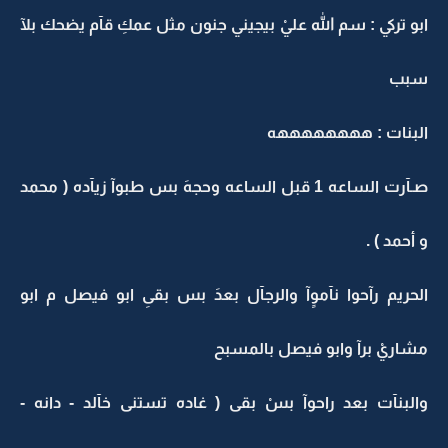
ابو تركي : سم الله عليْ بيجيني جنون مثل عمكِ قآم يضحك بلآ
سبب
البنات : ههههههههه
صـآرت الساعه 1 قبل الساعه وحجهَ بس طبوآ زيآده ( محمد
و أحمد ) .
الحريم رآحوا نآموٍآ والرجآل بعدَ بس بقىِ ابو فيصل م ابو
مشاريْ برآ وابو فيصل بالمسبح
والبنآت بعد راحوآ بسْ بقى ( غاده تستنى خآلد - دانه -