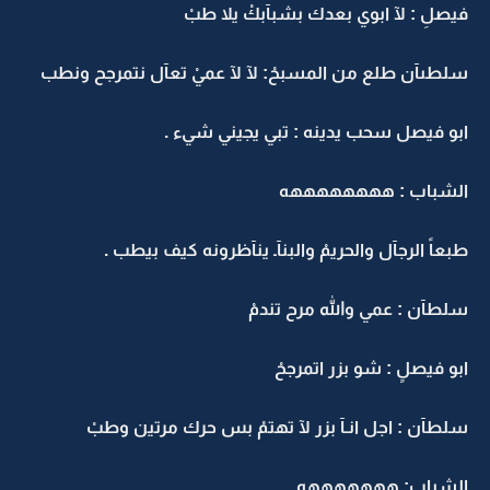
فيصلِ : لآ ابوي بعدك بشبآبكْ يلا طبْ
سلطىآن طلع من المسبحْ: لآ لآ عميْ تعآل نتمرجح ونطب
ابو فيصل سحب يدينه : تبي يجيني شيء .
الشباب : ههههههههه
طبعاً الرجآل والحريمْ والبنآـ ينآظرونه كيف بيطب .
سلطآن : عمي والله مرح تندمْ
ابو فيصلٍ : شو بزر اتمرجحْ
سلطآن : اجل انـآ بزر لآ تهتمْ بس حرك مرتين وطبْ
الشباب: هههههههه