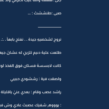
صبى :طنششتْ : ...
ــــــــــــــــــــــــــــــــ
نروح لشخصيهِ جيدهْ . . نفتح بابهآ . .:.
طلعت عليهْ دىيم تتزينٍ له عشانْ ج
كانت لابسسهً فستان فوق الفخذ لونه
ولصقت فيهْ : رششودي حبيبي
راشد عصب وقام : بعدي عنيْ ياقليلة ا
: يوووهـِ شفيك عصبتْ عادي وش فيه