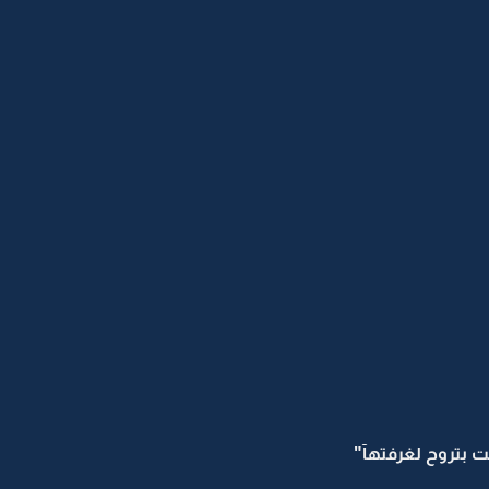
حت بتروح لغرفتهآ"