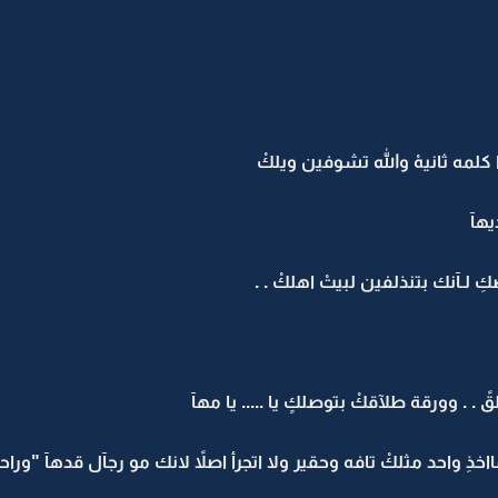
لمه ثانيهْ والله تشوفين ويلكْ
يهآ
لـآنك بتنذلفين لبيتْ اهلكْ . .
 . وورقة طلآقكْ بتوصلكٍ يا ..... يا مهآ
اخذِ واحد مثلكْ تافه وحقير ولا اتجرأ اصلاً لانك مو رجآل قدهآ "ورا