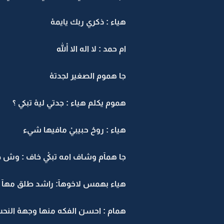
هياء : ذكري ربك يايمهْ
ام حمد : لا اله الا اللهْ
جا هموم الصغير لجدتهْ
هموم يكلم هياء : جدتي ليهْ تبكي ؟
هياء : روحْ حبيبيْ مافيها شيء
جا همآم وشاف امه تبكيْ خاف : وش ص
هياء بهمس لاخوهآ: راشد طلق مهآ 
همام : احسن الفكه منها وجههْ النحس