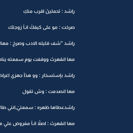
راشد : تحملينْ اقرب منكِ
صرخت : مو على كيفكْ انـآ زوجتك
راشد "شف قليله الادب وصرخ : مهاا ك
مها انقهرتْ ووقفت يوم سمعته يناد
راشد بإستسخار : وو هذآ جهزي اغراضكِ 
مها انصدمت : وش تقول
راشدعطاها ظهره : سمعتيْ,انتي طالقً .
مها انقهرتْ : اصلاً انـآ مفروض علي ما