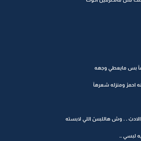
يهآ بس مايعطي وجهه
 احمرْ ومنزله شعرهآ
لادبْ . . وش هاللبسً اللي لابسته
 لبسي ..