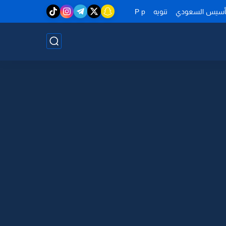
تأسيس السعودي
تنويه
P p