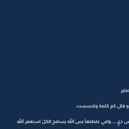
اير
و قال كم كلمهْ وتحسست
 ذيٍ ... وامي غلطتهآ بس الله يسامح الكلْ استغفر الله