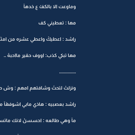
وماوعت الا بالكفْ ع خدهآ
مها : تعطيني كف
راشد : اعطيكْ واعطي عشره من امثآل
مها تبكي كذب: اووف حقير مااحبهً ..
..............
ونزلتْ لتحتً وشافتهم امهم : وش صا
راشد بعصبيه : هاذي مابي اشوفهْآ مره ث
مآ وهي طالعه : احسسنْ لانك ماتس