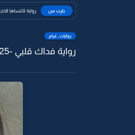
بارت من
رواية اكتساها الخجل
روايات_غرام
رواية فداك قلبي -25