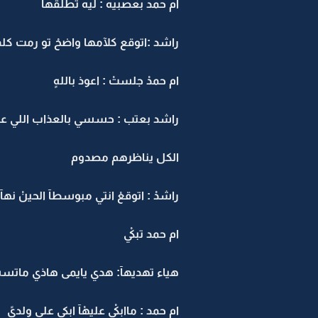
ام حمد بعصبيه : ليه تطلقهآ
راشد :اتوقع كلآمها واضحْ تو رمت كل
ام حمدْ جلستْ : اعوذ باللهٍ
راشد بعتب : حسسي بالعذاب اللي عذبت
الكل يناظرهم مصدوم
راشدْ : اتوقعْ انتي مبوسطآ الحينْ نه
ام حمد تبكيْ
هياء تهديهآ: هدي يايمى هاذي ماتس
ام حمد : ماابكيْ عليهْآ ابكي على ولديً