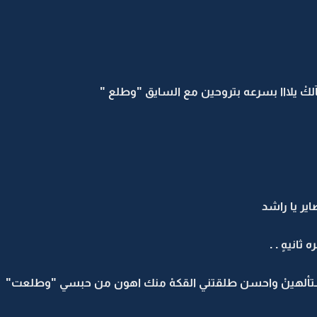
كْ يلااا بسرعه بتروحين مع السايق "وطلع "
ير يا راشد
انيهٍ . .
تألهينْ واحسن طلقتني القكهْ منك اهون من حبسي "وطلعت"