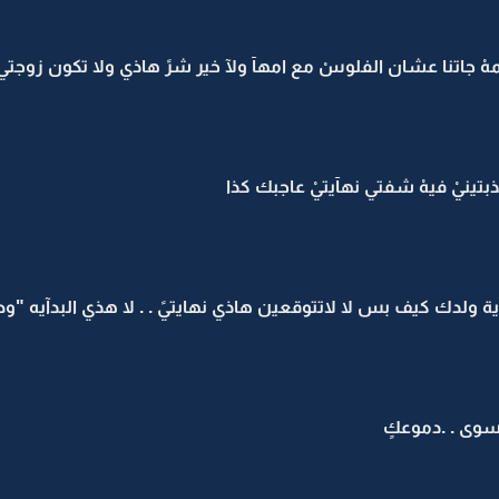
مهْ جاتنا عشان الفلوسْ مع امهآ ولآ خير شرً هاذي ولا تكون ز
ينيْ فيهْ شفتي نهآيتيْ عاجبك كذا
آية ولدك كيف بس لا لاتتوقعين هاذي نهايتيً . . لا هذي البدآيه "و
سوى . .دموعكٍ