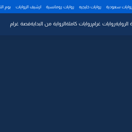
وايات سعودية
روايات خليجيه
روايات رومانسية
ارشيف الروايات
يوم ال
 الرواية
روايات غرام
روايات كاملة
الرواية من البداية
قصة غرام