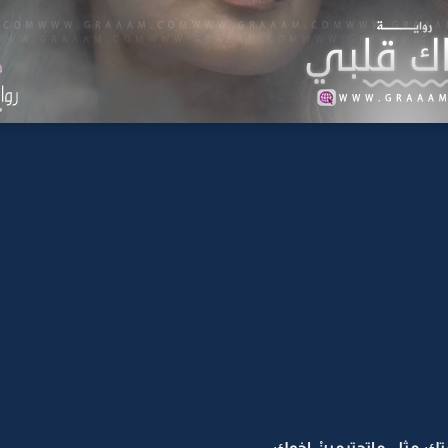
متك مثل ماتحترمينْ اخوك