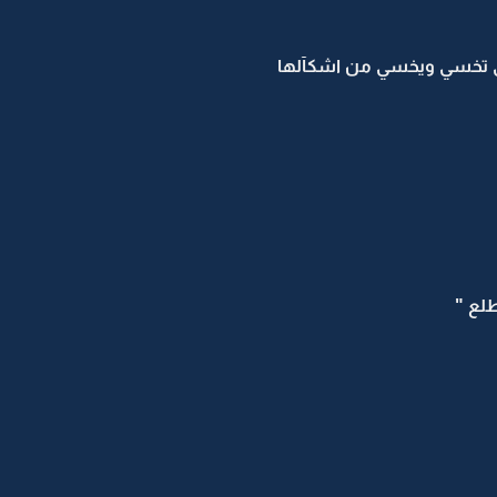
وجتي تخسي ويخسي من اشكآلها
طلع "