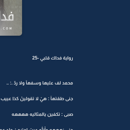
رواية فداك قلبي -25
محمد لف عليها وسفهآ ولا ردّ .: ..
جنى طقتهآ : هيْ لا تقولينْ كذا عييب
صبى : تكفين يالمثاليه ههههه
جنى :هههه واللهْ عيبً احترميْ ولد ع