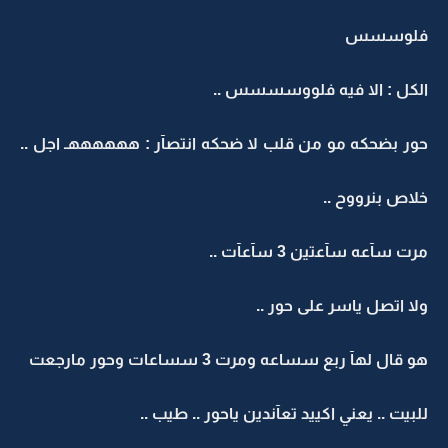
فلوسسس
الكل : الا فيه فلووسسسس ..
حور بضحكه مو من قلب لا ضحكه انتصآر : ههههههـ اجل ..
خلاص بنرووح ..
مرت سآعه سآعتين 3 سآعآت ..
ولا اتصل ياسر على حور ..
هو قال لهآ ربع سساعه ومرت 3 سساعات وحور مارجعت
للبيت .. يعني اكييد تعآندين ياحور .. طيب ..