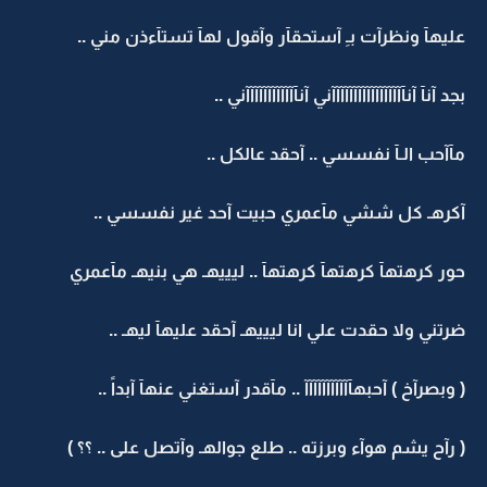
عليهآ ونظرآت بـِ آستحقآر وآقول لهآ تستآءذن مني ..
بجد آنآ آنآآآآآآآآآآآآآآآآآني آنآآآآآآآآآآآآني ..
مآآحب الـآ نفسسي .. آحقد عالكل ..
آكرهـ كل ششي مآعمري حبيت آحد غير نفسسي ..
حور كرهتهآ كرهتهآ كرهتهآ .. ليييهـ هي بنيهـ مآعمري
ضرتني ولا حقدت علي انا ليييهـ آحقد عليهآ ليهـ ..
( وبصرآخ ) آحبهآآآآآآآآآآآ .. مآقدر آستغني عنهآ آبداً ..
( رآح يشم هوآء وبرزته .. طلع جوالهـ وآتصل على .. ؟؟ )