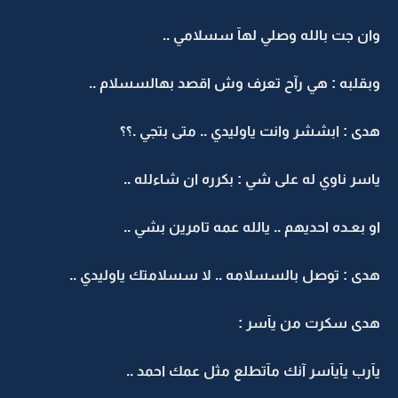
وان جت بالله وصلي لهآ سسلامي ..
وبقلبه : هي رآح تعرف وش اقصد بهالسسلام ..
هدى : ابششر وانت ياوليدي .. متى بتجي .؟؟
ياسر ناوي له على شي : بكرره ان شاءلله ..
او بعـده احديهم .. يالله عمه تامرين بشي ..
هدى : توصل بالسسلامه .. لا سسلامتك ياوليدي ..
هدى سكرت من يآسر :
يآرب يآيآسر آنك مآتطلع مثل عمك احمد ..