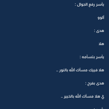
يآسر رفع الجوال :
آلوو
هدى :
هلا
يآسر بتسآمه :
هلا فييك مسآك الله بالنور ..
هدى بفرح :
يّ هلا مسآك الله بالخيير ..