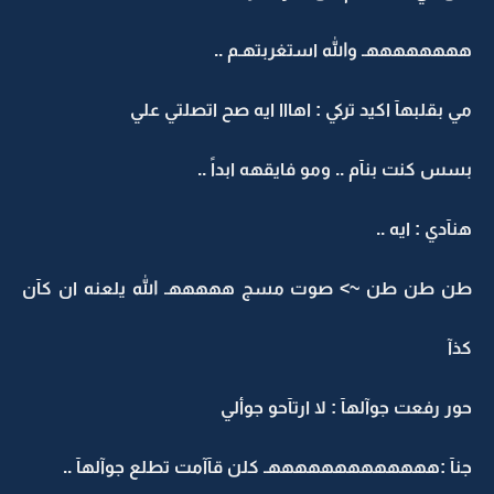
ههههههههـ والله استغربتهـم ..
مي بقلبهآ اكيد تركي : اهااا ايه صح اتصلتي علي
بسس كنت بنآم .. ومو فايقهه ابداً ..
هنآدي : ايه ..
طن طن طن ~> صوت مسج هههههـ الله يلعنه ان كآن
كذآ
حور رفعت جوآلهآ : لا ارتآحو جوألي
جنآ :هههههههههههههـ كلن قآآمت تطلع جوآلهآ ..