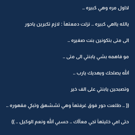
لااول مره وهي كبيره ..
يالله يااهي كبيره .. نزلت دمعتهآ : لازم تكبرين ياحور
الى متى بتكونين بنت صغيره ..
مو فاهمه بشي يابنتي الى متى ..
الله يصلحك ويهديك يارب ..
وتصبحين يابنتي على الف خير
(( .. طلعت حور فوق غرفتهآ وهي تششهق وتبكي مقهوره ..
حتى امي خليتهآ تجي معآآك .. حسبي الله ونعم الوكيل .. ))