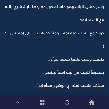
ياسر مشى للبآب وهو ماسك حور مع يدهآ : ابششري يالله
مع السسلامه ..
حور : مع السسلامه يمه .. ومشكورهـ على اللي امسس .. :
(
طلعت وهبت عليهآ نسمة هوآء ..
يسحبهآ للبيت من بيت امهآ لبيتهم ..
سكتت ماحبت تفتح اي موضوع معآه ابداً ..
وكآن بين فتره وفتره .. يضغط عليهآ مع زنودهآ ..