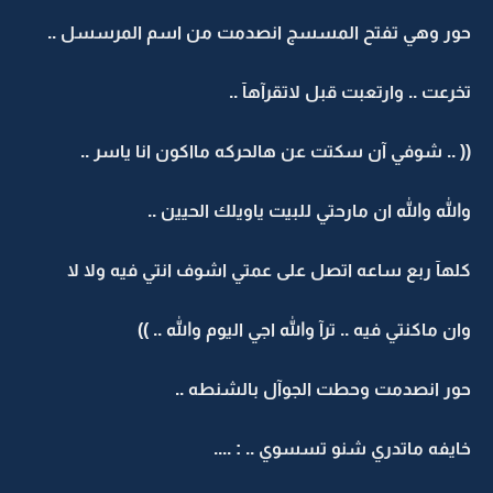
حور وهي تفتح المسسج انصدمت من اسم المرسسل ..
تخرعت .. وارتعبت قبل لاتقرآهآ ..
(( .. شوفي آن سكتت عن هالحركه مااكون انا ياسر ..
والله والله ان مارحتي للبيت ياويلك الحيين ..
كلهآ ربع ساعه اتصل على عمتي اشوف انتي فيه ولا لا
وان ماكنتي فيه .. ترآ والله اجي اليوم والله .. ))
حور انصدمت وحطت الجوآل بالشنطه ..
خايفه ماتدري شنو تسسوي .. : ....