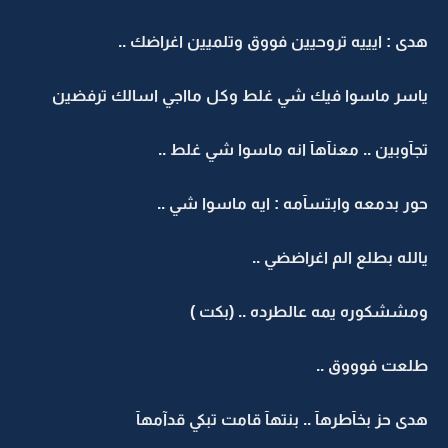
هدى : ايييه تروحيين فووق وتلميين اغراضك ..
ياسر ماسوا فيك شي غلط وكل مااجي اسالك ترفضين
تجآوبين .. معنآهآ انه ماسوا شي غلط ..
حور بدمعه وابتسآمه : ايه ماسوا شي ..
يالله بطلع الم اغراضضي ..
ومششكوره يمه عالطرده .. (بكت )
طلعت فوووق ..
هدى حز بخآطرهآ .. بنتهآ قامت تبكي قدآمهآ