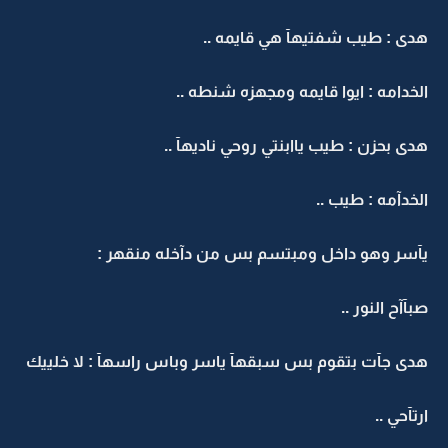
هدى : طيب شفتيهآ هي قايمه ..
الخدامه : ايوا قايمه ومجهزه شنطه ..
هدى بحزن : طيب ياابنتي روحي ناديهآ ..
الخدآمه : طيب ..
يآسر وهو داخل ومبتسم بس من دآخله منقهر :
صبآآح النور ..
هدى جآت بتقوم بس سبقهآ ياسر وباس راسهآ : لا خلييك
ارتآحي ..