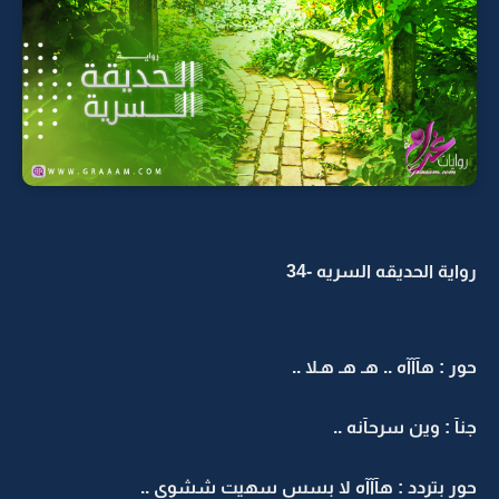
رواية الحديقه السريه -34
حور : هآآآه .. هـ هـ هـلا ..
جنآ : وين سرحآنه ..
حور بتردد : هآآآه لا بسس سهيت ششوي ..