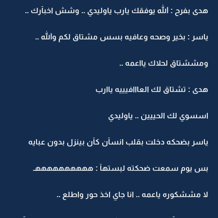
هدى بفرح : الله يوفقك يارب ياوليدي .. وشش اخبآرك ..
ياسر : بخير وصحه وعافيه بسس مشتاق لكم والله ..
ومششتاق لحلاك يااعمه ..
هدى : تشتاق لك العااافيييه ياارب
اسسوي لك الحييين .. ياوليدي
ياسر بضحكه دخلت بقلب انسآن كآن بينزل بدون عبايه
بس يوم سمعت ضحكته لبستهآ : ههههههههههـ
لا مششكوره ياعمه .. انا جاي اخذ حور واطلع ..