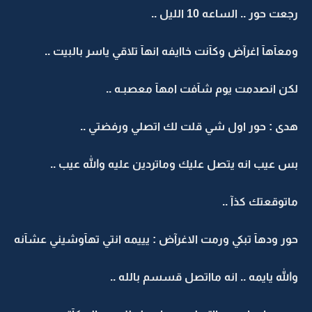
رجعت حور .. الساعه 10 الليل ..
ومعآهآ اغرآض وكآنت خاايفه انهآ تلاقي ياسر بالبيت ..
لكن انصدمت يوم شآفت امهآ معصبـه ..
هدى : حور اول شي قلت لك اتصلي ورفضتي ..
بس عيب انه يتصل عليك وماتردين عليه والله عيب ..
ماتوقعتك كذآ ..
حور ودهآ تبكي ورمت الاغرآض : يييمه انتي تهآوشيني عشآنه
والله يايمه .. انه مااتصل قسسم بالله ..