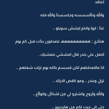
اعتقد
والله ونآآسسسه وجلسسنآ والله فله
غنآ : ايوا وانتم ايشش سويتو ..
هنآدي : ههههههههههـ تصدقون بنآت قبل كم يوم
اتصل علي بندر قال امششي بنمشيك .
انا مااصدقتهم لكن قسسم بالله يوم نزلت شفتهم ..
تركي وبندر .. ومو ناقص الارائد ..
والله وآروح واشترو لي من اشكآل وانوآآع ..
حتى اني جبت لكم من هارديييز ..