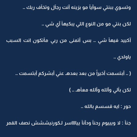
وتسوي ببنتي سوآيآ مو بزينه آنت رجآل وتخآف ربك ..
لكن بنتي مو من النوع اللي يبكيهآ آي شي ..
آكييد فيهآ شي .. بس آتمنى من ربي مآتكون انت السبب
ياولدي ..
( .. آبتسمت آخيراً من بعد بعدهـ عني آبشركم آبتسمت ..
لكن بآلي وآلله وآلله معآهـ .. )
حور : ايه قسسم بالله ..
جنآ : لا ويييوم رحنآ ودآنآ ييااااسر لـكورنيششش نصف القمر