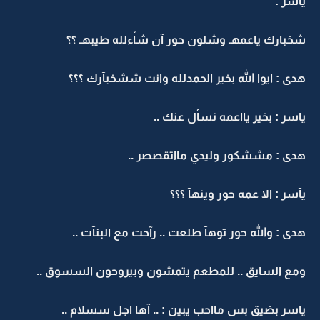
يآسر :
شخبآرك يآعمهـ وشلون حور آن شآْءلله طيبهـ ؟؟
هدى : ايوا الله بخير الحمدلله وانت ششخبآرك ؟؟؟
يآسر : بخير يااعمه نسأل عنك ..
هدى : مششكور وليدي مااتقصصر ..
يآسر : الا عمه حور وينهآ ؟؟؟
هدى : والله حور توهآ طلعت .. رآحت مع البنآت ..
ومع السايق .. للمطعم يتمشون وبيروحون السسوق ..
يآسر بضيق بس مااحب يبين : .. آهآ اجل سسلام ..