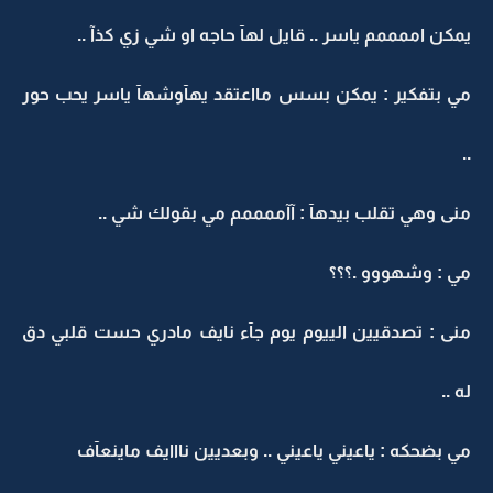
يمكن اممممم ياسر .. قايل لهآ حاجه او شي زي كذآ ..
مي بتفكير : يمكن بسس مااعتقد يهآوشهآ ياسر يحب حور
..
منى وهي تقلب بيدهآ : آآممممم مي بقولك شي ..
مي : وشهووو .؟؟؟
منى : تصدقيين الييوم يوم جآء نايف مادري حست قلبي دق
له ..
مي بضحكه : ياعيني ياعيني .. وبعديين نااايف ماينعآف