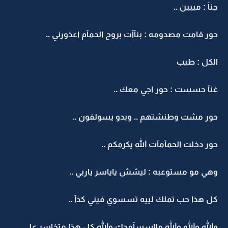
جنآ : مييين ..
حور قامت مصدومه : بنآآت بروح الحمآم اعذورني ..
الكل : طيب
غنآ حسست : حور اجي معك ..
حور مشت وطنشتهم .. وبدو يسولفون ..
حور دخلت الحمآمآت الله يكرمكم ..
وهي مو مستوعبه : ليشش ياياسر ياربي ..
كل هذا حب تملك لييه تسسوي فيني كذآ ..
والله والله والله مااسسآمحك والله كل هذا متخاسر علي