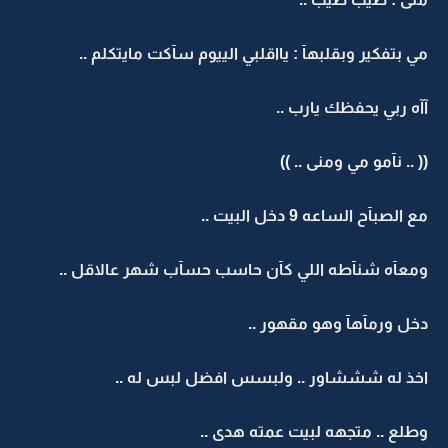
مي بتفكير وبقلبهآ : يااقلبي الييوم سآكت مايتكلم ..
آآه ربي يحفظك يارب ..
(( .. نآمو مي ومنى .. ))
مع الصبآح الساعه 9 دخل البيت ..
ومعآه شنآطه اللي كآن حاسب حسآب شهر عالاقل ..
دخل ورمآهآ وهو مقهور ..
اخذ له شششاور .. ولبسس افضل لبس له ..
وطلع .. متجهه لبيت عمته هدى ..