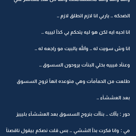
الضحكه .. ياربي انا لازم اتطلق لازم ..
انا احبه ايه لكن هو ليه يتحكم بي كذآ ليييه ..
انا وش سويت له .. والله يالبيت مو راجعه له ..
وعنآد فيييه بخلي البنآت يروحون السسوق ..
طلعت من الحمآمآت وهي متوعده انهآ تروح السسوق
بعد العششآء ..
حور : بآآك .. بنآآت بنروح السسوق بعد العششآء بليييز
مي : وانا فكرت بذآ الششي .. بس قلت نصكم بيقول ناقصنآ