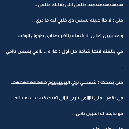
ههههههههههـ طلعي اللي بقلبك طلعي ..
منى : لا ماااحبيته بسس دق قلبي ليه ماادري ..
وبعديييين تعالي انا شفته ينآظر بهنآدي طوول الوقت .
مي بتلعثم لانهآ شاكه من اول : هآآآه .. نآآمي بسس ناامي
..
منى بضحكه : شفتــــي تركي الييييييييوم ههههههههههـ
مي بقهر : منى ناااامي ياربي تراني تعبت قسسسم بالله ..
مو فايقه له الحيين نامي ..
منى : طيب طيب ..