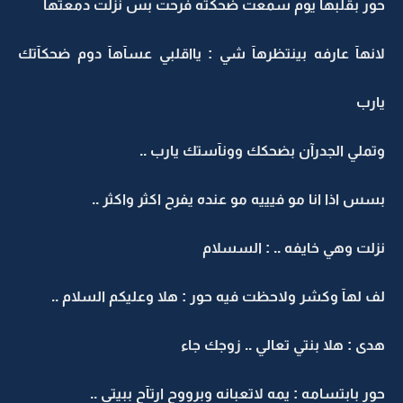
حور بقلبهآ يوم سمعت ضحكته فرحت بس نزلت دمعتهآ
لانهآ عارفه بينتظرهآ شي : يااقلبي عسآهآ دوم ضحكآتك
يارب
وتملي الجدرآن بضحكك وونآستك يارب ..
بسس اذا انا مو فيييه مو عنده يفرح اكثر واكثر ..
نزلت وهي خايفه .. : السسلام
لف لهآ وكشر ولاحظت فيه حور : هلا وعليكم السلام ..
هدى : هلا بنتي تعالي .. زوجك جاء
حور بابتسامه : يمه لاتعبانه وبرووح ارتآح ببيتي ..