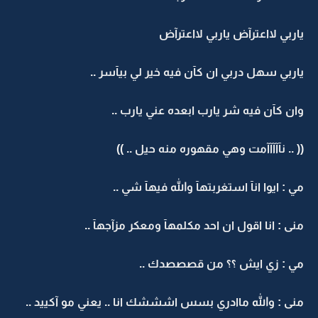
ياربي لااعترآض ياربي لااعترآض
ياربي سهل دربي ان كآن فيه خير لي بيآسر ..
وان كآن فيه شر يارب ابعده عني يارب ..
(( .. نآآآآآمت وهي مقهوره منه حيل .. ))
مي : ايوا انآ استغربتهآ والله فيهآ شي ..
منى : انا اقول ان احد مكلمهآ ومعكر مزآجهآ ..
مي : زي ايش ؟؟ من قصصصدك ..
منى : والله ماادري بسس اشششك انا .. يعني مو آكييد ..