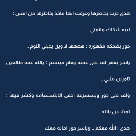
هدى حزت بخآطرهآ وعرفت انهآ ماخذ بخآطرهآ من امس :
لييه شكلك مانمتي ..
حور بضحكه مقهوره : ههههـ لا وين يجيني النوم ..
ياسر بقهر لف على عمته وقام مبتسم : يالله عمه طالعين
تامرين بشي ..
ولف على حور وبسسرعه اخفى الابتسسآمه وكشر فيهآ :
تمشيين يالله
هدى : الله معكم .. وياسر حور امانه معك