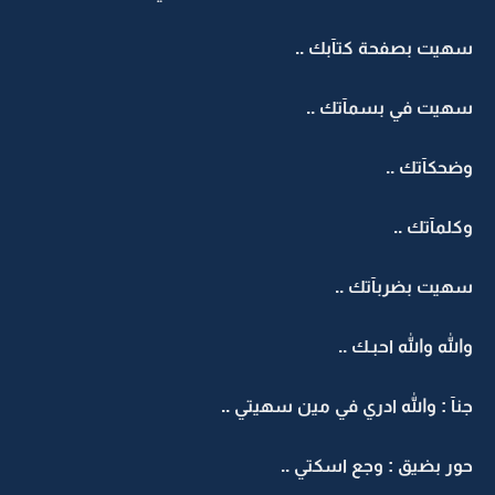
سهيت بصفحة كتآبك ..
سهيت في بسمآتك ..
وضحكآتك ..
وكلمآتك ..
سهيت بضربآتك ..
والله والله احبـك ..
جنآ : والله ادري في مين سهيتي ..
حور بضيق : وجع اسكتي ..