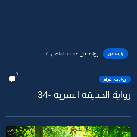
بارت من
رواية على عتبات الماضي -6
0
روايات_غرام
رواية الحديقه السريه -34