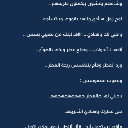
وشآفهم يمشون بيكملون طريقهم ..
لمح زول هنآدي وتنهد بقووهـ وببتسآمه
يآآحبي لك ياهنآدي .. آآآآهـ ليتك من نصيبي بسس ..
آتجهـ لـِ آلدولاب .. وطلع عطر وبخهـ بالهوآء ..
ورد العطر وقآم يتنفسس ريحة العطر ..
وبصوت مهموسس :
ياحبني لهـ هالعطر ههههههههههـ
حتى عطرك ياهنآدي آشتريتهـ
مآقدر يستحمل آبد .. قآل آنتظر شوي يمكن تتصل ..