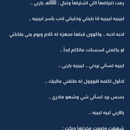
رمت اغراضهآ اللي اشترتهآ وتبكي : آآآآآآهـ ياربي ..
لييييه لييييه انا بليتني وخليتني احب يآسر لييييه ..
احبه احبه .. واكوون قبلهآ مجهزه له كلام ويوم يجي يقابلني
او يكلمني اسسكت ماتكلم ابداً ..
ليييه لسآني يردني .. لييييه ياربي ..
احآول اكلمه اقووول له طلقني ماابيك ..
بسس يرد لسآني شي وشهو مادري ..
ياااربي لييه ليييه ..
شهقت وضمت مخدتهآ وبكت :