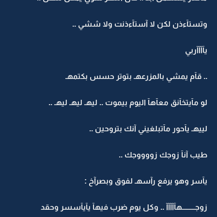
وتستآءذن لكن لا آستآءذنت ولا ششي ..
يآآآآربي
.. قآم يمشي بالمزرعهـ بتوتر حسس بكتمهـ
لو مآيتخآنق معآهآ اليوم بيموت .. ليهـ ليهـ ليهـ ..
لييهـ يآحور مآتبلغيني آنك بتروحين ..
طيب آنآ زوجك زووووجك ..
يآسر وهو يرفع رآسهـ لفوق وبصرآخ :
زوجـــــــــهآآآآآ .. وكل يوم ضرب فيهآ يآيآسسر وحقد