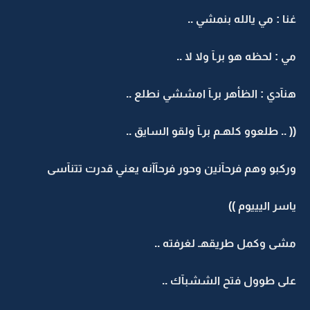
غنا : مي يالله بنمشي ..
مي : لحظه هو برـآ ولا لا ..
هنآدي : الظأهر برـآ امششي نطلع ..
(( .. طلعوو كلهـم برـآ ولقو السايق ..
وركبو وهم فرحآنين وحور فرحآآنه يعني قدرت تتنآسى
ياسر اليييوم ))
مشى وكمل طريقهـ لغرفته ..
على طوول فتح الششبآك ..