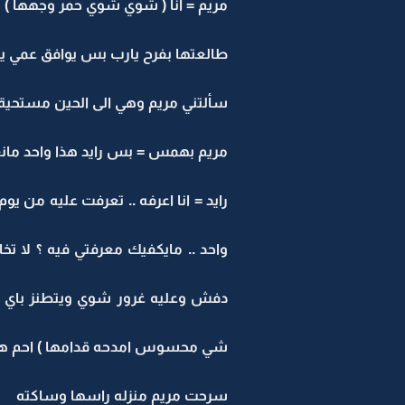
مريم = انا ( شوي شوي حمر وجهها )
طالعتها بفرح يارب بس يوافق عمي ي
سألتني مريم وهي الى الحين مستحي
مريم بهمس = بس رايد هذا واحد مان
رايد = انا اعرفه .. تعرفت عليه من يو
واحد .. مايكفيك معرفتي فيه ؟ لا ت
دفش وعليه غرور شوي ويتطنز باي احد
شي محسوس امدحه قدامها ) احم ه
سرحت مريم منزله راسها وساكته