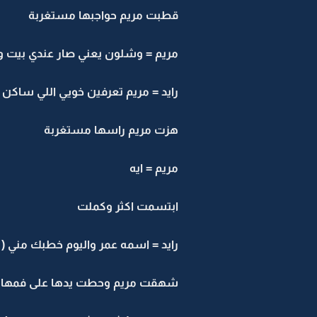
قطبت مريم حواجبها مستغربة
مريم = وشلون يعني صار عندي بيت وم
رايد = مريم تعرفين خويي اللي ساكن م
هزت مريم راسها مستغربة
مريم = ايه
ابتسمت اكثر وكملت
رايد = اسمه عمر واليوم خطبك مني
شهقت مريم وحطت يدها على فمها