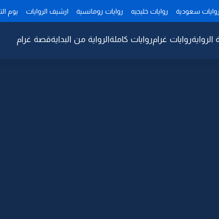
وايات سعودية
روايات خليجيه
روايات رومانسية
ارشيف الروايات
يوم ال
 الرواية
روايات غرام
روايات كاملة
الرواية من البداية
قصة غرام