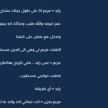
رايد = مريم انا على طول جيتك عشان 
عمر اعرفه والله طيب ومتأكد انه بيعز
وندخل مع بعض على كيفنا
التفتت مريم لي وهي الى الحين مستغ
مريم = بس رايد .. مابي اتزوج بهالطري
قطبت حواجبي مستغرب
رايد = أي طريقة
مريم بحزن = انت تبغاني اخذ واحد ما ا