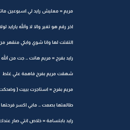
مريم = معليش رايد لي اسبوعين ماتص
اخر رقم هو تغير والا لا والله يارايد 
التفتت لها وانا شوي وابكي منقهر م
رايد بفرح = مريم هانت .. جت من الله
شهقت مريم بفرح فاهمة علي غلط
مريم بفرح = استاجرت بييت ( وضحكت 
طالعتها بصمت .. مابي اكسر فرحتها
رايد بابتسامة = خلاص انتي صار عندك