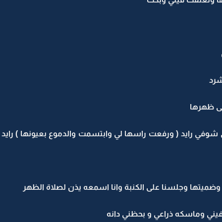
شرد
ى ظهرها
شوفي رايد ( ورفعت راسها لي وابتسمت والدموع بعيونها ) راي
ميتها وجلسنا على الكنبة وانا اسمعه يذن لصلاة الظهر
ني وماسكه ذراعي و بحظني دانه