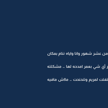
ر من عشر شهور وانا واياه ننام بمكان
ر أي شي بعمر امدحه لها .. مشكلته
تفتت لمريم وتنحنحت .. مااش مافيه