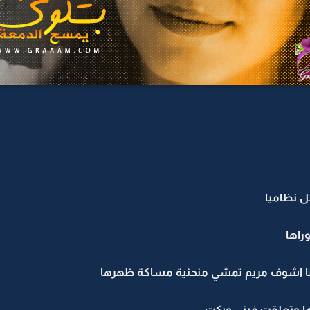
 نظاميا
راها
ا اشوف مريم تمشي منحنية مساكة ظهرها
ا وتعلقت فيني وبكت