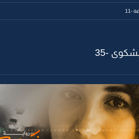
-11
شكوى -35