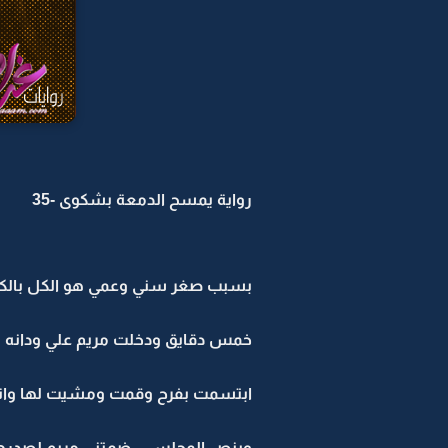
رواية يمسح الدمعة بشكوى -35
بسبب صغر سني وعمي هو الكل بالكل
خمس دقايق ودخلت مريم علي ودانه و
ابتسمت بفرح وقمت ومشيت لها وان
وبنص المجلس .. ضمتني مريم لصدره