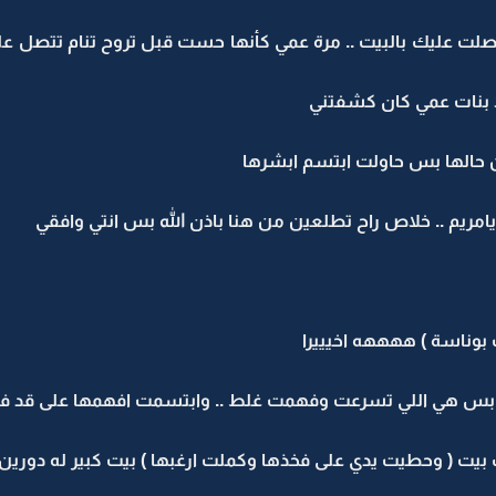
لت عليك بالبيت .. مرة عمي كأنها حست قبل تروح تنام تتصل ع
لولا بنات عمي كان كشفتني
ن حالها بس حاولت ابتسم ابشرها
 يامريم .. خلاص راح تطلعين من هنا باذن الله بس انتي وافقي
بوناسة ) ههههه اخيييرا
 بس هي اللي تسرعت وفهمت غلط .. وابتسمت افهمها على قد فرح
 بيت ( وحطيت يدي على فخذها وكملت ارغبها ) بيت كبير له دورين 