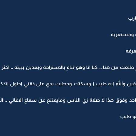
ارب
ة ومستغربة
عرفه
م طلعت من هنا .. كنا انا وهو ننام بالاستراحة وبعدين ببيته .. اكث
خافين والله انه طيب ( وسكتت وحطيت يدي على ذقني احاول اتذك
 وفوق هذا لا صلاة زي الناس ومايمتنع عن سماع الاغاني .. ال
و طيب