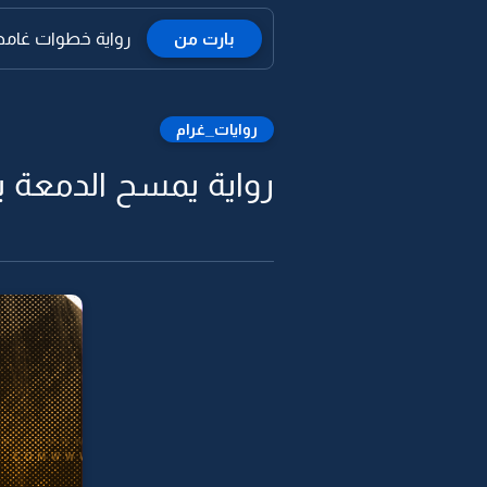
بارت من
رواية خطوات غامضة 
روايات_غرام
رواية يمسح الدمعة ب