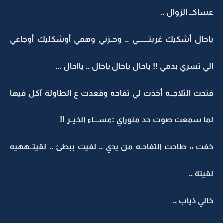
عساكــ الزوال ..
ياحال أشكيك غربتـــــــي .. وحــزني وهمي أوشكليك أوجاعي
الي تسري بدمي !! ياحال ياحال ياحال .. يااحال ...
فتحت الثلاجــه أخذت لي تفاحه وقعدت ع الطاولة آكل فيها
لما سمعت صوت حد منوراي :مســـاء الخيــر !!
خفت ،، طاحت التفاحـه من يدي .. لفيت ببطئ .. لقيتــههيه
لقيتة ..
خالي ذياب ..