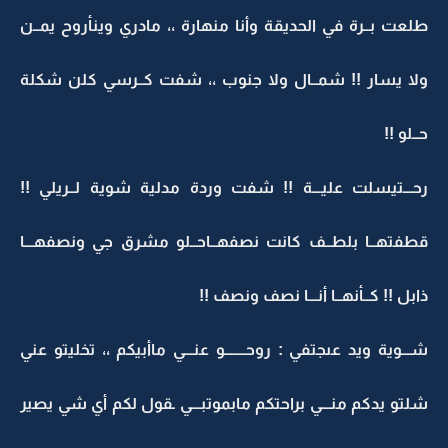
طلعت بــرة في الحديقة وأنا منهارة ،، مادري وينأروح يمــن
ولا يسار !! شمــال ولا جنوب ،، شفت كــرسي كلن شكلة
حــلو !!
رحـــتيسلت عليـــة !! شفت وردة مدلية شوية لــريلي !!
قطفتهــا بلطــف كانت نصفهــاحــلو مشرق جي ونصفهـــا
ذابل !! كــأنهــا أنـــا نصف ونصف !!
شـــوية ويد عىجتفي : روحـــــــو عنـــي ماأبيكم ،، تخليتو عني
شلتو يدكم منـــي براحتكم مابموتبـــي ـقول لكم أي شي يصير