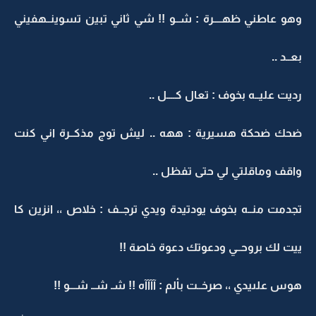
وهو عاطني ظهــــرة : شــو !! شي ثاني تبين تسوينــهفيني
بعــد ..
رديت عليــه بخوف : تعال كــــل ..
ضحك ضحكة هسيرية : ههه .. ليش توج مذكــرة اني كنت
واقف وماقلتي لي حتى تفظل ..
تجدمت منــه بخوف يودتيدة ويدي ترجــف : خلاص ،، انزين كا
ييت لك بروحــي ودعوتك دعوة خاصة !!
هوس علىيدي ،، صرخــت بألم : آآآآه !! شـ شــ شـــو !!