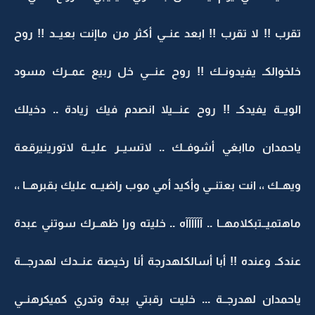
تقرب !! لا تقرب !! ابعد عنــي أكثر من ماإنت بعيــد !! روح
خلخوالكـ يفيدونــك !! روح عنـــي خل ربيع عمــرك مسود
الويــة يفيدكـ !! روح عنـــيلا انصدم فيك زيادة .. دخيلك
ياحمدان ماابغي أشوفــك .. لاتسيــر عليــة لاتورينيرقعة
ويهــك ،، انت بعتنــي وأكيد أمي موب راضيــه عليك بقبرهــا ،،
ماهتميــتبكلامهــا .. آآآآآآه .. خليته ورا ظهــرك سوتني عبدة
عندكـ وعنده !! أبا أسالكلهدرجة أنا رخيصة عنــدك لهدرجـــة
ياحمدان لهدرجــة ... خليت رقبتي بيدة وتدري كميكرهنــي