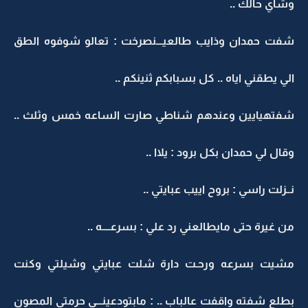
وشاي حالك ..
شفت حمدان وذايب طالعيـــنصرخت : تعالو شوفوه الطق
الي يطقني اياه .. كل بسبابكم ثنينكم ..
شفتهيايين وعندهم شناطي صارت الساعه خمس وثلث ..
وقال لي حمدان بكل برود : يلاا ..
نــزلت راسي : بروح اييب عبايتي ..
من غيرة حتى مايطالعني رد علي : بسرعــــه ..
مشيت بسرعه ورحـت دارة شلت عبايتي وشيلتي وكنت
بطلع شفته واقفت عالباب .. : مابتودعينـــي حرمتي المصون