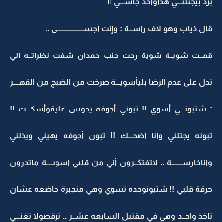
برد بيجتلنـــي هذاواحد جاســـي !!
قال ذياب وهو لاف راســة : وإنت أجســــــــــــــــــى ..
قمــت شويــة شوية رحت جنب حمدان شفت نظراتــه الي
تدل على عدم الرضا بليأسويـــة صرخت من الضيج من القهــــر
: شتبونـــي أسوي !! تبوني أجوفه يدوس عليةوأسكـــت !!
تبونه يجتلني وأنا أضحـــك !! تبون أجوفه يهيني ويذلني
واناخارســـــــة .. لاتفتكــرون أني من قلبي اسويــــة ماتدرون
حرقة قلبي !! شتبونوحده تسوي وهي منجبرة خاضعه عشان
تاخذ واحــد وهي في مقتبل السابعه عشــر .. ترقصولا تغنـــي