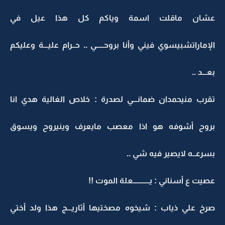
عشان ماقلت اسمة وياكم كل هذا عيل في
الإماراتشبيسوي فيني وأنا بروحـــــي .. حــرام عليـــة وعليكم
بعـــد ..
تقرب منيحمدان ضمانـــي لصدرة : خلاص الغالية هدي انا
بروح أشوفه هو اذا معصب مايعرف وينيروح ويسوق
بسرعــه لايصير فيه شي ..
عصيت ع أسناني : يـــــــــــعلة الموت !!
صرخ علي ذياب : شيخوه مصختيها أثاريـــج هذا ولد أختي