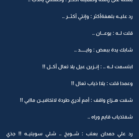
رد عليــه بلهفةأكثر : وإنتي أكثـــر ..
قلت لــه : يوعـــان ..
شابك يدة ببعض : وايــــــد ..
ابتسمت لــه .. : إنــزين عيل يلا تعال أكــل !!
وعمدا قلت : يلاا ذياب تعال !!
شفت هــزاع واقف : أمم أدري طردة لاتخافيــن ماابي !!
شفتذياب قايم وراه ..
رد علي حمدان بعتب : شــويخ .. شلي سويتيــه !! جذي