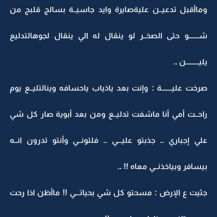
وماأقبل تدعيــن عليةصايرة وايد جاسيــة بسالج قلبج من
شـــــــو حتى الصخــر لو ينقال له الي ينقال لجوهالتدليع
يليـــــــــن ..
صرخت عليـــــــة : وإنت بعد ياذياب ياحسافه وينالتليــع يوم
راحــت أمي أنا ماشفت تدليــع ومن بعد أبوية صار كل شي
علي إجباري .. جذبتو عليـــي .. فلتونــي وأنتو تدرون انــه
بيسافر وبياخذنــي معاه !! ..
جثيت ع الإرض : مسحتو كل شي بحياتـــي !! ماأظن اذا رحت