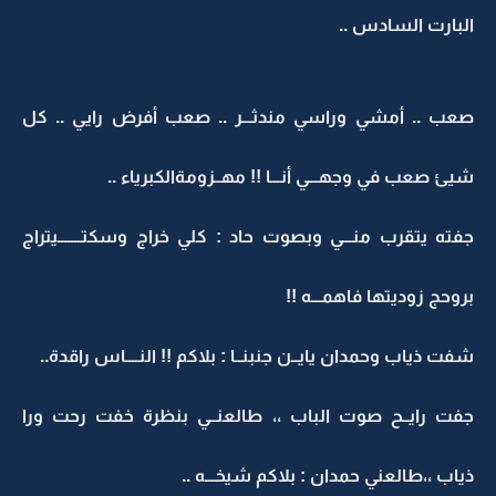
البارت السادس ..
صعب .. أمشي وراسي مندثـــر .. صعب أفرض رايي .. كل
شيئ صعب في وجهـــي أنـــا !! مهــزومةالكبرياء ..
جفته يتقرب منـــي وبصوت حاد : كلي خراج وسكتـــــــيتراج
بروحج زوديتها فاهمـــه !!
شفت ذياب وحمدان يايــن جنبنــا : بلاكم !! النــــاس راقدة..
جفت رايــح صوت الباب ،، طالعنــي بنظرة خفت رحت ورا
ذياب ،،طالعني حمدان : بلاكم شيخـــه ..