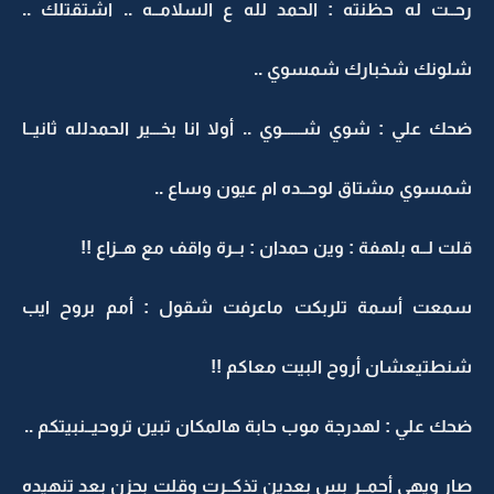
رحــت له حظنته : الحمد لله ع السلامــه .. اشتقتلك ..
شلونك شخبارك شمسوي ..
ضحك علي : شوي شــــــوي .. أولا انا بخـــير الحمدلله ثانيــا
شمسوي مشتاق لوحــده ام عيون وساع ..
قلت لــه بلهفة : وين حمدان : بــرة واقف مع هــزاع !!
سمعت أسمة تلربكت ماعرفت شقول : أمم بروح ايب
شنطتيعشان أروح البيت معاكم !!
ضحك علي : لهدرجة موب حابة هالمكان تبين تروحيــنبيتكم ..
صار ويهي أحمــر بس بعدين تذكــرت وقلت بحزن بعد تنهيده