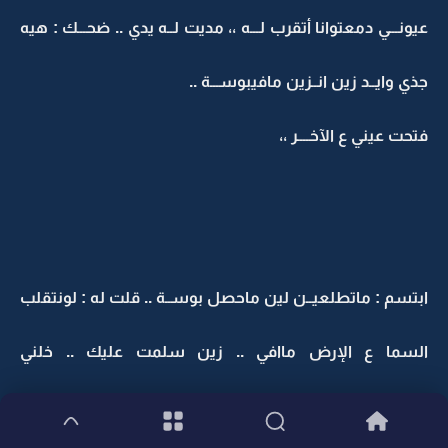
عيونـــي دمعتوانا أتقرب لـــه ،، مديت لــه يدي .. ضحـــك : هيه
جذي وايــد زين انــزين مافيبوســـة ..
فتحت عيني ع الآخــــر ،،
ابتسم : ماتطلعيــن لين ماحصل بوســة .. قلت له : لونتقلب
السما ع الإرض ماافي .. زين سلمت عليك .. خلني
أمشـــــــيشبلاك ينيــت ..