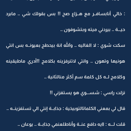
: خالي أنابسافــر مع هــزاع صح !! بس بقولك شي .. مابرد
حيـــة .. بيردني ميته وبتشوفون ..
سكت شوي : لا الغاليه .. والله انة بيحطج بعيونــه بس انتي
هونيها وتهون .. وانتي لاتنرفزينه بكلامج !!أدري ماطيقينه
وكلامج لــه كل كلمة سم أكثر منالثانية ..
نزلت راسي : شســـوي هو يستفزني !!
قال لي بمعني الكلماتالتوبيخية : جذابــة إنتي الي تستفزينــه ..
قلت لـــه : اايه دافع عنــة وأناطلعنمي جذابــة .. يوعان ..