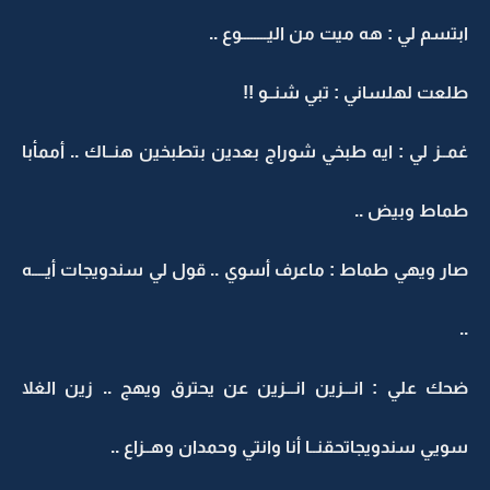
ابتسم لي : هه ميت من اليــــــــوع ..
طلعت لهلساني : تبي شنــو !!
غمــز لي : ايه طبخي شوراج بعدين بتطبخين هنــاك .. أممأبا
طماط وبيض ..
صار ويهي طماط : ماعرف أسوي .. قول لي سندويجات أيــــه
..
ضحك علي : انـــزين انـــزين عن يحترق ويهج .. زين الغلا
سويي سندويجاتحقنــا أنا وانتي وحمدان وهــزاع ..