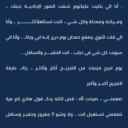
، أنا الي بتليت عليكيوم شفت الصور الإباحيـــة جنبك ،،
ومـــركبة ومعدلة وكل شــي ،، كنت تستاهلأكثـــــــــــــــر .. وأنا
الي قلت لأبوي يصفع حمدان يوم درى إنــه ايي وياكـ .. وأنا الي
سويت كل شي في ذياب .. انت الحقيــــــر والسافل ..
يوم تجرح فينيخذ من التجريـــح أكثر وأكثــر ،، رتانــ عارفة
التجريح أكبـــر وأكبر
صفعنـ،ــي ،، صرخت آآه : قص اتلله يدكــ قول هاذي كم مرة
تصفعني تستهبل انت .. ولا وشو !! مغرور وحقيــر وسافل