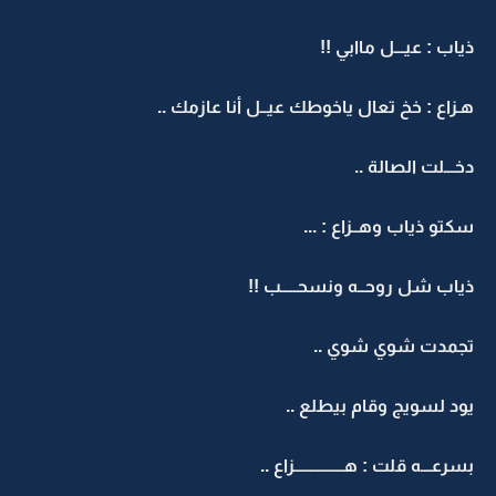
ذياب : عيـــل ماابي !!
هـزاع : خخ تعال ياخوطك عيــل أنا عازمك ..
دخـــلت الصالة ..
سكتو ذياب وهــزاع : ...
ذياب شل روحــه ونسحـــــب !!
تجمدت شوي شوي ..
يود لسويج وقام بيطلع ..
بسرعـــه قلت : هـــــــــــــــزاع ..