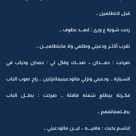
قبل لاتطلعين ..
رحت شوية ع ورى : ابعـــد بطوف ..
تقرب أكثــر ودعيني وطلعي ولا مابتطلعيـــن ..
صرخت : حمــــدان ،، ضحـــك وقال لي : حمدان وذياب في
السيارة .. ودعيني ونزلي ماتودعينيماتنزلين .. راح صوب الباب
فكــرتة بيطلع شفته قافلة .. صرخت : بطـــل الباب
بطــلعماتفهم ..
ابتسم بخبث : مافيــــه ،، ليـــن ماتودعيني ..