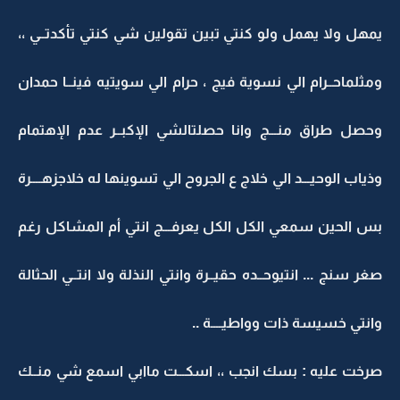
يمهل ولا يهمل ولو كنتي تبين تقولين شي كنتي تأكدتــي ،،
ومثلماحــرام الي نسوية فيج ، حرام الي سويتيه فينــا حمدان
وحصل طراق منـــج وانا حصلتالشي الإكبــر عدم الإهتمام
وذياب الوحيـــد الي خلاج ع الجروح الي تسوينها له خلاجزهــــرة
بس الحين سمعي الكل الكل يعرفـــج انتي أم المشاكل رغم
صغر سنج ... انتيوحــده حقيــرة وانتي النذلة ولا انتــي الحثالة
وانتي خسيسة ذات وواطيــــة ..
صرخت عليه : بسك انجب ،، اسكـــت ماابي اسمع شي منــك