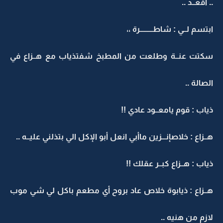
.. أقعــد ..
ابتسم لــي : شاطـــــــــرة ،،
سكتت عنــة وطلعت من المطبخ شفتذياب مع هــزاع في
الصالة ..
ذياب : قوم يامعــود عادي !!
هــزاع : خلاصإنـــزين ماأبي انعل أبو الإكل الي بتذلني عليــه ..
ذياب : هــزاع كبــر عقلك !!
هــزاع : ذيابوة خلاص عاد بروح أي مطعم باكل لي شي موب
لازم من هنيه ..