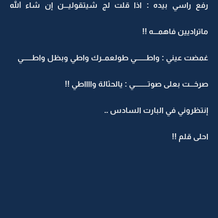
رفع راسي بيده : اذا قلت لج شيتقوليـــن إن شاء الله
ماتراديين فاهمـــه !!
غمضت عيني : واطـــــــي طولعمــرك واطي وبظل واطــــــي
صرخـــت بعلى صوتـــــــــي : يالحثالة وااااطي !!
إنتظروني في البارت السادس ..
احلى قلم !!