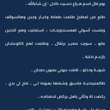
يوم قال اسم هــزاع حسيت بالذل : إن شاءالله ..
طلع من لمطبخ طلعت طماط وخيــار وجبن وهالسوالف
ويلست أسولي لهمسندويجــات ،، استمليت وهم للحنين
مايو .. سويت عصيــر برتقال .. وطلعت لهم كاكوعشان
يازعــم تحلية ..
شويــة ودخلو ،، تلاقت عيوني بعيون حمدان ..
طالعنيبحنيــة ماسبق وشفتها بعيونه لــي .. فتح لي يدي ..
ركضت لة وكأني ياهل يركض لحضنامـه ..
بسته على راسة وضميته اكثـــر : وحشتني يالدب ..