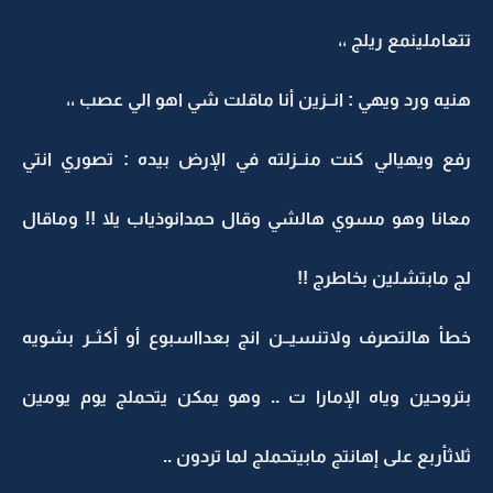
تتعاملينمع ريلج ،،
هنيه ورد ويهي : انــزين أنا ماقلت شي اهو الي عصب ،،
رفع ويهيالي كنت منــزلته في الإرض بيده : تصوري انتي
معانا وهو مسوي هالشي وقال حمدانوذياب يلا !! وماقال
لج مابتشلين بخاطرج !!
خطأ هالتصرف ولاتنسيــن انج بعدااسبوع أو أكثــر بشويه
بتروحين وياه الإمارا ت .. وهو يمكن يتحملج يوم يومين
ثلاثأربع على إهانتج مابيتحملج لما تردون ..