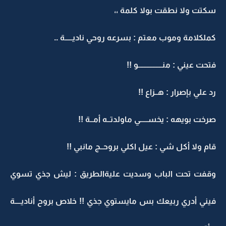
سكتت ولا نطقت بولا كلمة ،،
كملكلامة وموب معتم : بسرعه روحي ناديـــــة ..
فتحت عيني : منــــــــــــــــو !!
رد علي بإصرار : هــزاع !!
صرخت بويهه : يخســـــي ماولدتــه أمــة !!
قام ولا أكل شي : عيل اكلي بروحــج مانبي !!
وقفت تحت الباب وسديت عليةالطريق : ليش جذي تسوي
فيني أدري ربيعك بس مايستوي جذي !! خلاص بروح أناديــــة