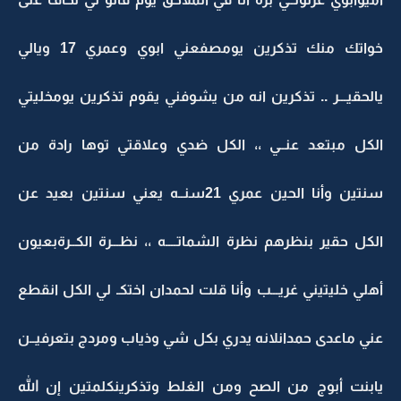
خواتك منك تذكرين يومصفعني ابوي وعمري 17 ويالي
يالحقيـــر .. تذكرين انه من يشوفني يقوم تذكرين يومخليتي
الكل مبتعد عنــي ،، الكل ضدي وعلاقتي توها رادة من
سنتين وأنا الحين عمري 21سنــه يعني سنتين بعيد عن
الكل حقير بنظرهم نظرة الشماتــــه ،، نظـــرة الكــرةبعيون
أهلي خليتيني غريـــب وأنا قلت لحمدان اختكـ لي الكل انقطع
عني ماعدى حمدانلانه يدري بكل شي وذياب ومردج بتعرفيــن
يابنت أبوج من الصح ومن الغلط وتذكرينكلمتين إن الله