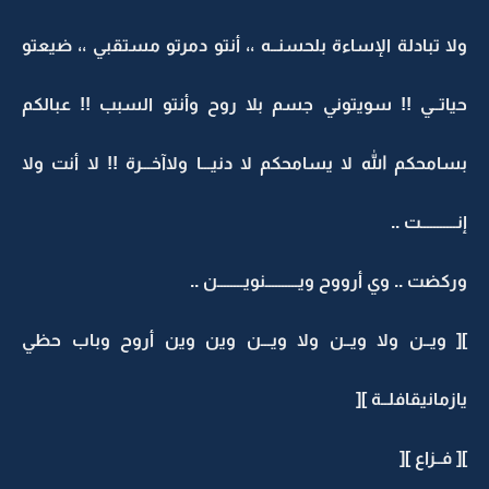
ولا تبادلة الإساءة بلحسنــه ،، أنتو دمرتو مستقبي ،، ضيعتو
حياتــي !! سويتوني جسم بلا روح وأنتو السبب !! عبالكم
بسامحكم الله لا يسامحكم لا دنيـــا ولاآخـــرة !! لا أنت ولا
إنـــــــــــت ..
وركضت .. وي أرووح ويــــــــــنويــــــــن ..
][ ويــن ولا ويــن ولا ويـــن وين وين أروح وباب حظي
يازمانيقافلــة ][
][ فــزاع ][