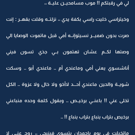
لي في رقبتكم !! موب مسامحيــن عليــة ،،
وخيتراسي خليت راسي بكفة يدي ،، نزلتــه وقلت بقهــر : إنت
صرت بدون ضميـــر نسيتوإنــه أمي قبل ماتموت الوصايا الي
وصتها لكــم عشان تهتمون بــي جذي تسون فيني
أناشسوي يعني أمي وماعندي أم .. ماعندي أبو .. وسكت
شويــة والحين ماعندي أحـــد لاأخو ولا خال ولا عزوة .. الكل
تخلى عني !! باعنــي برخيــص .. وبقول كلمة وحده منباعني
برخيص بتراب ينباع بتراب ينباع !! ..
ماتخيلت في يوم ياحمدان بتسوي فينيجي ،، روح عنــي لا