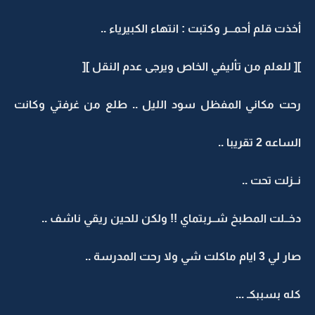
أخذت قلم أحمـــر وكتبت : انتهاء الكبيرياء ..
][ للعلم من تأليفي الخاص ويرجى عدم النقل ][
رحت مكاني المفظل سود الليل .. طلع من غرفتي وكانت
الساعه 2 تقريبا ..
نــزلت تحت ..
دخــلت المطبخ شــربتماي !! ولكن للحين ريقي ناشف ..
صار لي 3 ايام ماكلت شي ولا رحت المدرسة ..
كله بسببكـ ...