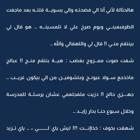
هالحثالة لأني أنا الي فضحتـه والي يسويـــة قلتــه بعد ماجفت
الظرفبعينـــي ويوم صرخ علي لا تلمسينـــه .. هو قال لي
بينتقم منــي !! قال لي واللهقالي والله ..
شفت صوت ممـــزوج بغضب : هيـــة بنتقم منــج !! عبالج
ماخذجع ســواد عيونــج وبتشوفيــن من الي بيكون غريـــب ..
جهـ،ــزي حالج !! دزيت ملفجلعمي عشان يرسلــة للمدرسة
وخلال سبوع حنــا بدار زايـــد ..
شهقت بخوف : خذاإنــــت ؟!! ليش ياي لــــــــــي ،، .. ياي تــزيد