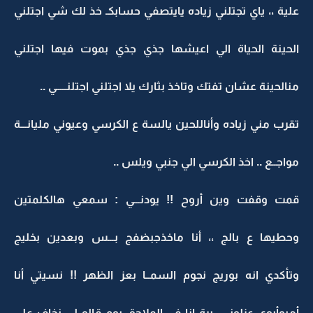
علية ،، ياي تجتلني زياده يايتصفي حسابكـ خذ لك شي اجتلني
الحينة الحياة الي اعيشها جذي جذي بموت فيها اجتلني
منالحينة عشان تفتك وتاخذ بثارك يلا اجتلني اجتلنـــــي ..
تقرب مني زياده وأناللحين يالسة ع الكرسي وعيوني مليانـــة
مواجــع .. اخذ الكرسي الي جنبي ويلس ..
قمت وقفت وين أروح !! يودنـــي : سمعي هالكلمتين
وحطيها ع بالج ،، أنا ماخذجبضفج بـــس وبعدين بخليج
وتأكدي انه بوريج نجوم السمــا بعز الظهر !! نسيتي أنا
أميوأبوي عزلونــي برة انا في الملاحق يوم قالو لي نخاف على