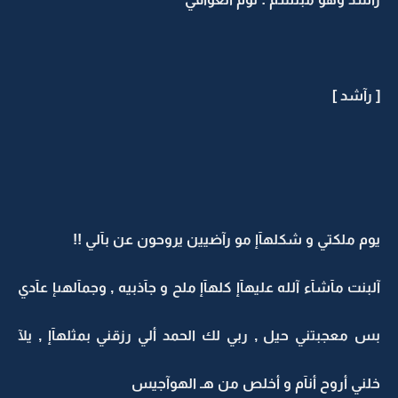
[ رآشد ]
يوم ملكتي و شكلهآإ مو رآضيين يروحون عن بآلي !!
آلبنت مآشآء آلله عليهآإ كلهآإ ملح و جآذبيه , وجمآلهىإ عآدي
بس معجبتني حيل , ربي لك الحمد ألي رزقني بمثلهآإ , يلآ
خلني أروح أنآم و أخلص من هـ الهوآجيس