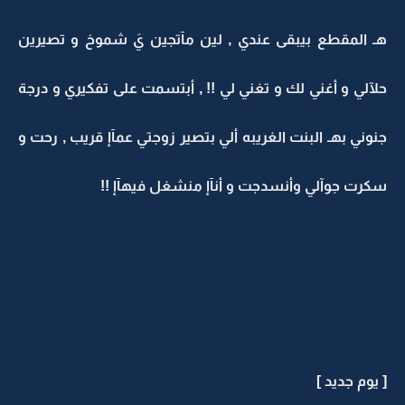
هـ المقطع بيبقى عندي , لين مآتجين يَ شموخ و تصيرين
حلآلي و أغني لك و تغني لي !! , أبتسمت على تفكيري و درجة
جنوني بهـ البنت الغريبه ألي بتصير زوجتي عمآإ قريب , رحت و
سكرت جوآلي وأنسدجت و أنآإ منشغل فيهآإ !!
[ يوم جديد ]