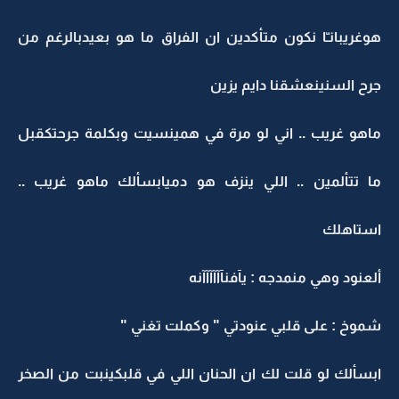
هوغريبانـّا نكون متأكدين ان الفراق ما هو بعيدبالرغم من
جرح السنينعشقنا دايم يزين
ماهو غريب .. اني لو مرة في همينسيت وبكلمة جرحتكقبل
ما تتألمين .. اللي ينزف هو دميابسألك ماهو غريب ..
استاهلك
ألعنود وهي منمدجه : يآفنآآآآآآنه
شموخ : على قلبي عنودتي " وكملت تغني "
ابسألك لو قلت لك ان الحنان اللي في قلبكينبت من الصخر