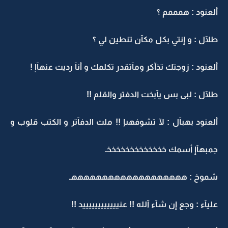
ألعنود : همممم ؟
طلآل : و إنتي بكل مكآن تنطين لي ؟
ألعنود : زوجتك تذآكر ومآتقدر تكلمك و أنآ رديت عنهآإ !
طلآل : لبى بس يآبخت الدفتر والقلم !!
ألعنود بهبآل : لآ تشوفهىإ !! ملت الدفآتر و الكتب قلوب و
جمبهآإ أسمك خخخخخخخخخخخخخـ
شموخ : هههههههههههههههههههـ
عليآء : وجع إن شآء آلله !! عنييييييييييييد !!