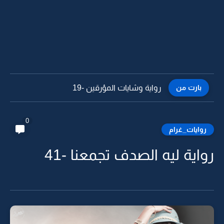
بارت من
رواية وشايات المؤرقين -18
0
روايات_غرام
رواية ليه الصدف تجمعنا -41