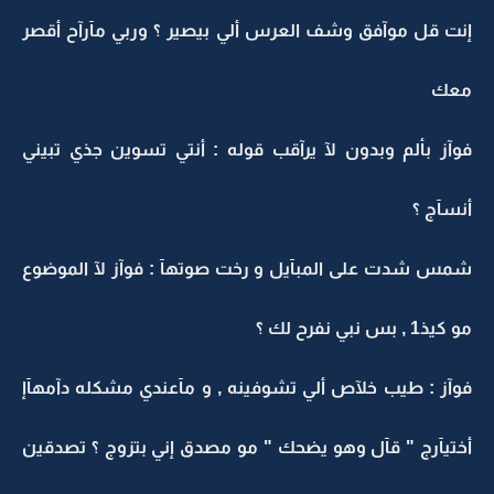
إنت قل موآفق وشف العرس ألي بيصير ؟ وربي مآرآح أقصر
معك
فوآز بألم وبدون لآ يرآقب قوله : أنتي تسوين جذي تبيني
أنسآج ؟
شمس شدت على المبآيل و رخت صوتهآ : فوآز لآ الموضوع
مو كيذ1 , بس نبي نفرح لك ؟
فوآز : طيب خلآص ألي تشوفينه , و مآعندي مشكله دآمهآإ
أختيآرج " قآل وهو يضحك " مو مصدق إني بتزوج ؟ تصدقين