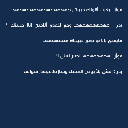
فوآز : بغيت أقولك حبيبتي هههههههههههههههههـ
بدر : ههههههههههـ وجع للعدو أللحين إنآإ حبيبتك ؟
مآيمدي يالأخو تصير حبيبتك هههههههـ
فوآز : ههههههههـ تصير ليش لآ
بدر : أمش يلآ بيأذن العشآء وحنآإ طآقينهآإ سوآلف