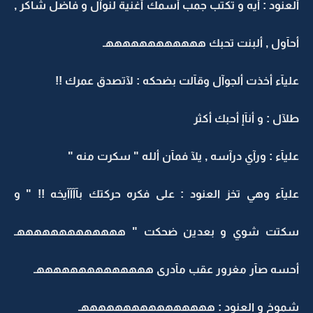
ألعنود : أيه و تكتب جمب أسمك أغنية لنوآل و فآضل شآكر ,
أحآول , ألبنت تحبك ههههههههههههـ
عليآء أخذت ألجوآل وقآلت بضحكه : لآتصدق عمرك !!
طلآل : و أنآإ أحبك أكثر
عليآء : ورآي درآسه , يلآ فمآن ألله " سكرت منه "
عليآء وهي تخز العنود : على فكره حركتك بآآآآيخه !! " و
سكتت شوي و بعدين ضحكت " هههههههههههههـ
أحسه صآر مغرور عقب مآدرى ههههههههههههههـ
شموخ و العنود : ههههههههههههههههـ