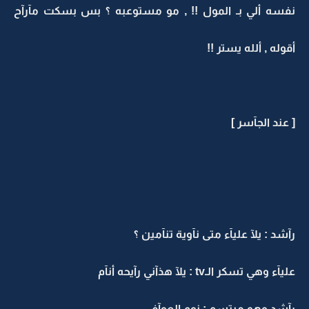
نفسه ألي بـ المول !! , مو مستوعبه ؟ بس بسكت مآرآح
أقوله , ألله يستر !!
[ عند الجآسر ]
رآشد : يلآ عليآء متى نآوية تنآمين ؟
عليآء وهي تسكر الـtv : يلآ هذآني رآيحه أنآم
رآشد وهو مبتسم : نوم العوآفي