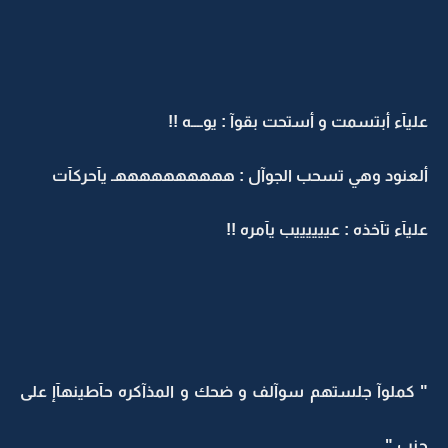
عليآء أبتسمت و أستحت بقوآ : يوــــه !!
ألعنود وهي تسحب الجوآل : ههههههههههـ يآحركآت
عليآء تآخذه : عييييييب يآمره !!
" كملوآ جلستهم سوآلف و ضحك و المذآكره حآطينهآإ على
جنب "