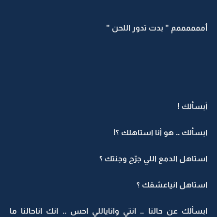
أممممممم " بدت تدور اللحن "
أبسألك !
ابسألك .. هو أنا استاهلك ؟!
استاهل الدمع اللي جرّح وجنتك ؟
استاهل انياعشقك ؟
ابسألك عن حالنا .. انتي واناياللي احس .. انك اناحالنا ما