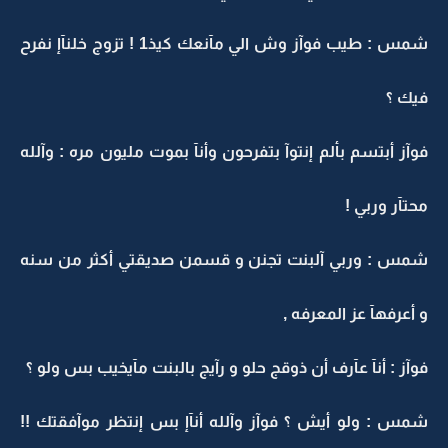
شمس : طيب فوآز وش الي مآنعك كيذ1 ! تزوج خلنآإ نفرح
فيك ؟
فوآز أبتسم بألم إنتوآ بتفرحون وأنآ بموت مليون مره : وآلله
محتآر وربي !
شمس : وربي آلبنت تجنن و قسمن صديقتي أكثر من سنه
و أعرفهآ عز المعرفه ,
فوآز : أنآ عآرف أن ذوقج حلو و رآيج بالبنت مآيخيب بس ولو ؟
شمس : ولو أيش ؟ فوآز وآلله أنآإ بس إنتظر موآفقتك !!