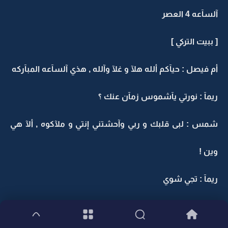
آلسآعه 4 العصر
[ ببيت التركي ]
أم فيصل : حيآكم ألله هلآ و غلآ وآلله , هذي آلسآعه المبآركه
ريمآ : نورتي يآشموس زمآن عنك ؟
شمس : لبى قلبك و ربي وآحشتني إنتي و ملآكوه , ألآ هي
وين !
ريمآ : تجي شوي
" بدت ريم تقهوؤي شمس و أم بدر , و كملوآ سآعه وملآك