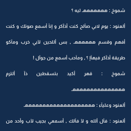
شموخ : هههههههـ ليه ؟
ألعنود : يوم لابي صآلح كنت أذآكر و إنآ أسمع صوتك و كنت
أفهم وقسم ههههههـ , بس أللحين لآبي خرب ومآكو
طريقة أذآكر فيهآإ ؟ , ومآحب أسمع من جوآل !
شموخ : قهر أكيد بتسقطين ذآ ألترم
هههههههههههههههـ
ألعنود وعليآء : ههههههههههههههههههههـ
ألعنود : فآل ألله و لآ فآلك , أسمعي بجيب لآب وأحد من