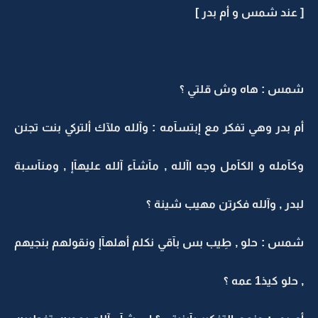
[ عند شمس و أم بدر ]
شمس : هاه وش قلتي ؟
أم بدر وهي تفكر مع إبتسآمه : وآلله ملآك ألتركي بنت تجنن
وكآمله و الكآمل وجه اآلله , مآشآء آلله عليهآإ , ومنآسبة
لبدر , وآلله فكرتن مهيب شينة ؟
شمس : حلو , طِيب بس بآقي نكلم أهلهآإ ونقولهم بنجيهم
, حلو كيذ1 عمه ؟