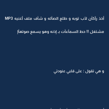
أخذ رآكآن لآب توبه و طلع الصآله و شآف ملف أغنيه MP3
مشتغل !! حط السمآعآت بـ إذنه وهو يسمع صوتهآإ
و هي تقول : على قلبي عنودتي