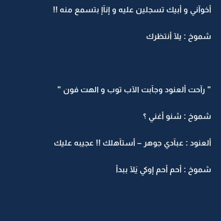
أخوآني و أبيك تسجلين عليه و إنآإ بتسمع منه !!
شموخ : يلآ أنتظرك
" رآحت ألعنود وجآبت الآب توب و الهت فون "
شموخ : شنو أغني ؟
ألعنود : عبآدي جوهر – أستآهلك !! عجيبه عليك
شموخ : أحم أحم إوكي يَلآ ببدأ