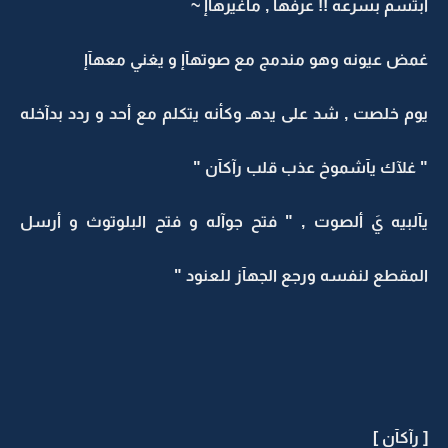
أبتسم بسرعه !! عرفهآ , مآغيرهآإ ~
غمض عيونه وهو مندمج مع صوتهآإ و يغني معهآإ
يوم خلصت , شد على يدهـ وكأنه يتكلم مع أحد و ردد بدآخله
" غلآك يآشموخ عذب قلب رآكآن "
يآلبيه يَ ألصوت , " فتح جوآله و فتح البلوتوث و أرسل
المقطع لنفسه ورجع الجهآز للعنود "
[ رآكآن ]