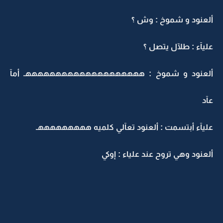
ألعنود و شموخ : وش ؟
عليآء : طلآل يتصل ؟
ألعنود و شموخ : ههههههههههههههههههههـ أمآ
عآد
عليآء أبتسمت : ألعنود تعآلي كلميه هههههههههـ
ألعنود وهي تروح عند علياء : إوكي