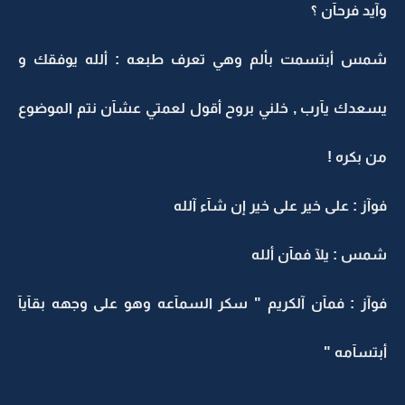
وآيد فرحآن ؟
شمس أبتسمت بألم وهي تعرف طبعه : ألله يوفقك و
يسعدك يآرب , خلني بروح أقول لعمتي عشآن نتم الموضوع
من بكره !
فوآز : على خير على خير إن شآء آلله
شمس : يلآ فمآن ألله
فوآز : فمآن آلكريم " سكر السمآعه وهو على وجهه بقآيآ
أبتسآمه "