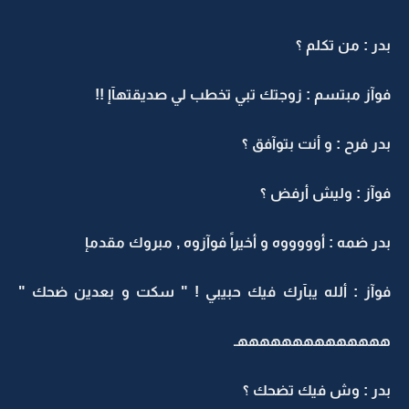
بدر : من تكلم ؟
فوآز مبتسم : زوجتك تبي تخطب لي صديقتهآإ !!
بدر فرح : و أنت بتوآفق ؟
فوآز : وليش أرفض ؟
بدر ضمه : أوووووه و أخيراً فوآزوه , مبروك مقدمإ
فوآز : ألله يبآرك فيك حبيبي ! " سكت و بعدين ضحك "
ههههههههههههههـ
بدر : وش فيك تضحك ؟