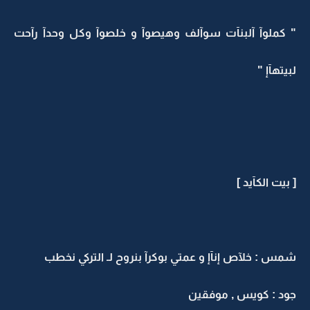
" كملوآ آلبنآت سوآلف وهيصوآ و خلصوآ وكل وحدآ رآحت
لبيتهآإ "
[ بيت الكآيد ]
شمس : خلآص إنآإ و عمتي بوكرآ بنروح لـ التركي نخطب
جود : كويس , موفقين