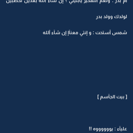
أم بدر : ونعم التفكير يآبنيتي ؟ إن شآء آلله بعدين تخطبين
لولدك وولد بدر
شمس أستحت : و إنتي معنآإ إن شآء آلله
[ بيت الجآسم ]
عليآء : يووووووه !!