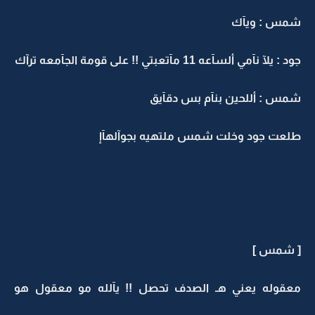
شمس : ويآك
جود : يلآ نآمي ألسآعه 11 مآتعبتي !! على قومة الجآمعه ترآك
شمس : أللحين بنآم بس دقآيق
طلعت جود وخلت شمس ملتهيه بجوآلهآإ
[ شمس ]
معقوله يعني هـ الصدف تحصل !! يآلله مو معقول هو