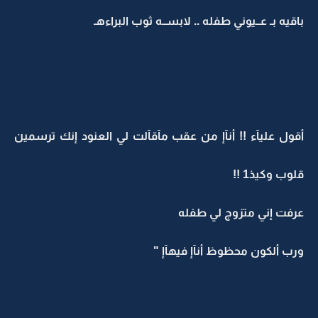
باقيه بـ عــيوني طفله .. لابســه ثوب البراءهـ
أقول عليآء !! أنآإ من عقب مآقآلت لي العنود إنك ترسمين
قلوب وكيذ1 !!
عرفت إني متزوج لي طفله
ورب ألكون محظوظ أنآإ فيهآإ "