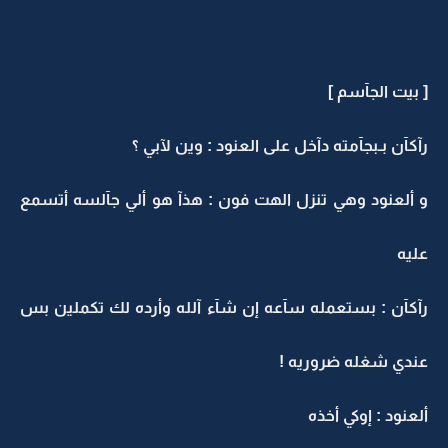
[ بيت الجآسم ]
رآكآن بـبجآمته دآخل على العنود : وين لآبي ؟
و ألعنود وهي تنزل الهت فون : هذآ هو ألي جآلسه أتسمع
عليه
رآكآن : بستعمله سآعه إن شآء آلله وأرده لك تكملين بس
عندي شغله ضروريه !
ألعنود : إوكي أخذه