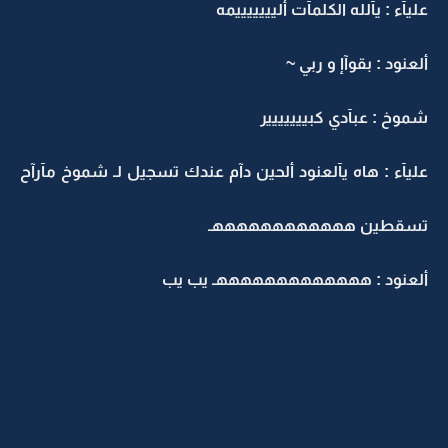
عليآء : يآلله الكلمآت أليييييييمه
ألعنود : بقوآإ و ربي ~
شموخ : عبآدي كبييييييير
عليآء : هاه يآلعنود ألحين دآم عندك تسجيل لـ شموخ مآرآح
تسقطين ههههههههههههـ
ألعنود : هههههههههههههـ يب يب