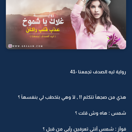
رواية ليه الصدف تجمعنا -41
هذي من صجهآ تتكلم !! , لآ وهي بتخطب لي بنفسهآ ؟
شمس : هاه وش قلت ؟
فوآز : شمس أنتي تعرفين رآيي من قبل ؟